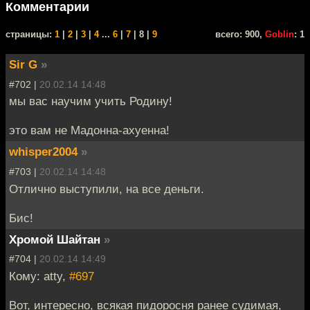
Комментарии
cтраницы:
1
|
2
|
3
|
4
...
6
|
7
| 8 |
9
всего: 900,
Goblin
: 1
Sir G
»
#702 |
20.02.14 14:48
мы вас научим учить Родину!
это вам не Мадонна-ахуенна!
whisper2004
»
#703 |
20.02.14 14:48
Отлично выступили, на все деньги.
Бис!
Хромой Шайтан
»
#704 |
20.02.14 14:49
Кому: atty,
#697
Вот, интересно, всякая пидоросня ранее судимая,