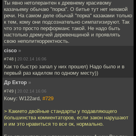
Ты явно нетолерантен к древнему красивому
казачьему обычаю "порка". О битье тут нет никакой
речи. На самом деле обычай "порка" казаками только
к тем, кому они подсознательно симпатизируют. Так
что это просто перформанс такой. Не надо быть
настолько дремучей деревенщиной и проявлять
свою неполиткорректность.
cisco
»
#748 |
20.02.14 16:06
Как то быстро запал у них прошел) Надо было и в
первый раз кадилом по одному месту))
Др Ектор
»
#749 |
20.02.14 16:06
Кому: W122ard,
#729
> Какието двойные стандарты у подавляющего
большинства комментаторов, если закон нарушают
и им это нравиться то все ок, нормально.