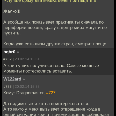
> Лучше сразу два мешка денег притащить!!!
Жалко!!!
А вообще как показывает практика ты сначала по
периферии поезди, сразу в центр мира могут и не
пустить.
Когда уже есть визы других стран, смотрят проще.
bqbr0
»
#732 |
20.02.14 15:31
А клип у них получился говно. Самые мощные
моменты постеснялись вставить.
W122ard
»
#733 |
20.02.14 15:33
Кому: Dragonmaster,
#727
Да видимо так и хотел поинтересоваться.
А то както у меня вызывает отвращение когда в
одной ситуации кричат почему закон не соблюдают