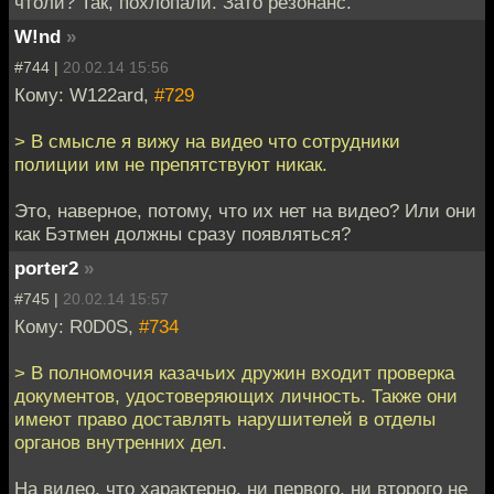
чтоли? Так, похлопали. Зато резонанс.
W!nd
»
#744 |
20.02.14 15:56
Кому: W122ard,
#729
> В смысле я вижу на видео что сотрудники
полиции им не препятствуют никак.
Это, наверное, потому, что их нет на видео? Или они
как Бэтмен должны сразу появляться?
porter2
»
#745 |
20.02.14 15:57
Кому: R0D0S,
#734
> В полномочия казачьих дружин входит проверка
документов, удостоверяющих личность. Также они
имеют право доставлять нарушителей в отделы
органов внутренних дел.
На видео, что характерно, ни первого, ни второго не