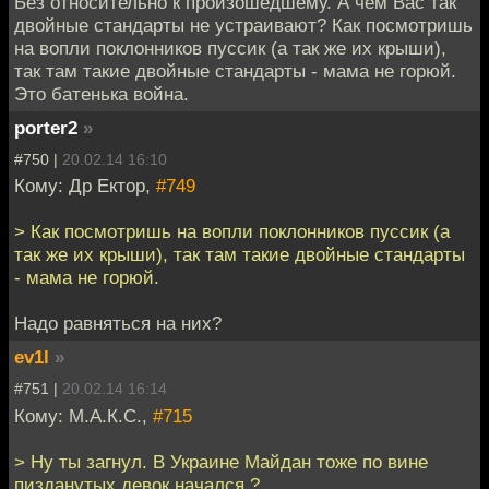
Без относительно к произошедшему. А чем Вас так
двойные стандарты не устраивают? Как посмотришь
на вопли поклонников пуссик (а так же их крыши),
так там такие двойные стандарты - мама не горюй.
Это батенька война.
porter2
»
#750 |
20.02.14 16:10
Кому: Др Ектор,
#749
> Как посмотришь на вопли поклонников пуссик (а
так же их крыши), так там такие двойные стандарты
- мама не горюй.
Надо равняться на них?
ev1l
»
#751 |
20.02.14 16:14
Кому: М.А.К.С.,
#715
> Ну ты загнул. В Украине Майдан тоже по вине
пизданутых девок начался ?