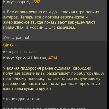
Кому: naspret,
#352
> Все спланировано от и до... плохая игра плохих
актеров. Теперь все смотрим европейское и
американское тв, где показывают как ущемляют
права ЛГБТ в России... Спс казачкам....
Уже страшно!
Sir G
»
#710 |
20.02.14 14:52
Кому: Хромой Шайтан,
#704
> всякая пидоросня ранее судимая, свободно
получает всякие визы раскатывает по забугорьям. А
приличному человеку только-только получившему
разрешение покататься по заграницам, проклятые
капстраны кукиши крутят
это не одно и то же.
вот тут свободные и креативные личности