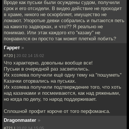
Вроде как пуськи были осуждены судом, получили
срок и его отсидели. В видео действие не проходит
в храме, никого не оскорбляет, имущество не
ломают. Упоротые девки собрались и пытаются петь
на какихто задворках, и что?? Я реально не
понимаю. Или этак каждого кто "казаку" не
понравился он просто так может плеткой побить?
Гаррет
»
#720 |
20.02.14 15:02
Что характерно, довольны вообще все!
Пуськи в очередной раз засветились.
Их хозяева получили ещё одну тему на "пошуметь"
Казачки оторвались на пуськах.
Их хозяева получили подтверждение того, что хоть
над казачками и посмеиваются, как над ряжеными,
но когда по делу, то народ поддерживает.
Сплошной профит короче от того перфоманса.
Dragonmaster
»
#721 |
20.02.14 15:05