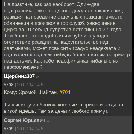
На практике, как раз наоборот. Один-два
подсрачника, вместо одного-двух лет заключения,
реакция на поведение отдельных граждан, вместо
обвинения в произволе гос служб, завершение
цирка за 10 секунд супротив истерики на 2,5 года.
Тем более, что подобная им публика увидев
отсутствие реакции на надругательство над
святынями, может повысить градус неадеквата и
надругается над чем нибудь более святым например
над детьми. Как тебе педофилы-каннибалы с их
перфомансами?
Щербина307
»
#708 |
20.02.14 14:52
Кому: Хромой Шайтан,
#704
Ты выписку из банковского счёта приноси когда за
визой идёшь. Там за деньги любого примут.
Сергей Юрьевич
»
#709 |
20.02.14 14:52