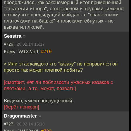
продолжился, как закономерный итог примененной
"стратегии игнора", огнестрелом и трупами, именно
потому что предыдущий майдан - с "оранжевыми
платочками на башке" и плясками ёбнутых - не
выхватил люлей.
Sesstra
»
#726 |
20.02.14 15:17
Кому: W122ard,
#719
> Или этак каждого кто "казаку" не понравился он
просто так может плеткой побить?
[смотрит, нет ли поблизости ужасных казаков с
плётками, а то, может, позвать]
Видимо, умело подпущенный.
[берёт попкорн]
Dragonmaster
»
#727 |
20.02.14 15:18