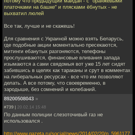
потому что предыдущий майдан - с "оранжевыми
платочками на башке" и плясками ёбнутых - не
выхватил люлей
Все так, лучше и не скажешь!
Для сравнения с Украиной можно взять Беларусь,
где подобные акции моментально пресекаются,
митинги ебанутых разгоняются, телефоны
прослушиваются, финансовые вливания запада
изымаются а сами свядомыя вот уже 15 лет сидят
забившись в щелях как тараканы и срут в комментах
на либеральных ресурсах - все что им позволяют
делать. А все потому, что своевременно, в
зародыше, без сомнений и колебаний.
89200508043
»
#739 |
20.02.14 15:48
По данным полиции слезоточивый газ не
использовался .
http://www.gazeta.ru/social/news/2014/02/20/n_5961177