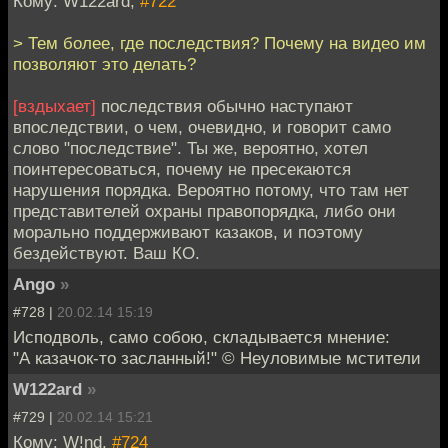
Кому: W122ard,
#722
> Тем более, где последствия? Почему на видео им
позволяют это делать?
[вздыхает]
последствия обычно наступают
впоследствии, о чем, очевидно, и говорит само
слово "последствие". Ты же, вероятно, хотел
поинтересоваться, почему не пресекаются
нарушения порядка. Вероятно потому, что там нет
представителей охраны правопорядка, либо они
морально поддерживают казаков, и поэтому
бездействуют. Ваш КО.
Ango
»
#728 |
20.02.14 15:19
Исподволь, само собою, складывается мнение:
"А казачок-то засланный!" © Неуловимые мстители
W122ard
»
#729 |
20.02.14 15:21
Кому: W!nd,
#724