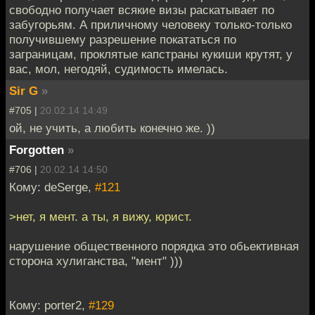
свободно получает всякие визы раскатывает по
забугорьям. А приличному человеку только-только
получившему разрешение покататься по
заграницам, проклятые капстраны кукиши крутят, у
вас, мол, негодяй, судимость имелась.
Sir G
»
#705 |
20.02.14 14:49
ой, не учить, а любить конечно же. ))
Forgotten
»
#706 |
20.02.14 14:50
Кому: deSerge,
#121
>нет, я мент. а ты, я вижу, юрист.
нарушение общественного порядка это обьективная
сторона хулиганства, "мент" )))
Кому: porter2,
#129