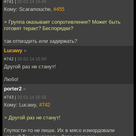
#741 |
20.02.14 15:49
Кому: Scaramouche,
#455
> Группа оказывает сопротивление? Может быть
готовят теракт? Беспорядки?
так отпиздить или задержать?
Lucawy
»
#742 |
20.02.14 15:50
Другой раз не станут!
Любо!
porter2
»
#743 |
20.02.14 15:55
Кому: Lucawy,
#742
> Другой раз не станут!
Глупости-то не пиши. Их в мясо измордовали