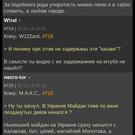
За подобного рода упоротость можно легко и в табло
словить, в любом городе.
W!nd
»
#724 |
20.02.14 15:11
Кому: W122ard,
#719
> И почему при этом не задержаны эти "казаки"?
В смысле ты видео с их задержанием на ютубе не
нашёл?
necro-tor
»
#725 |
20.02.14 15:14
Кому: М.А.К.С.,
#715
> Ну ты загнул. В Украине Майдан тоже по вине
пизданутых девок начался ?
Нынешний майдан на Украине сразу начался с
балаклав, бит, цепей, коктейлей Молотова, а