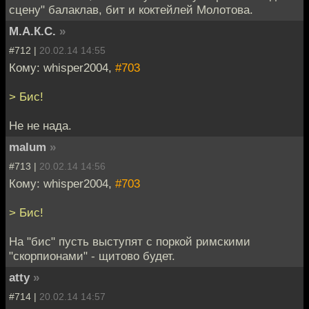
сцену" балаклав, бит и коктейлей Молотова.
М.А.К.С.
»
#712 |
20.02.14 14:55
Кому: whisper2004,
#703
> Бис!
Не не нада.
malum
»
#713 |
20.02.14 14:56
Кому: whisper2004,
#703
> Бис!
На "бис" пусть выступят с поркой римскими
"скорпионами" - щитово будет.
atty
»
#714 |
20.02.14 14:57