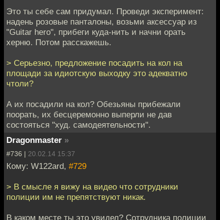
Это ты себе сам придумал. Проведи эксперимент:
надень розовые панталоны, возьми аксессуар из
"Guitar hero", прибеги куда-нить и начни орать
херню. Потом расскажешь.
> Серьезно, предложение посадить на кол на
площади за идиотскую выходку это адекватно
чтоли?
А их посадили на кол? Обезьяны прибежали
поорать, их бесцеремонно выперли не дав
состояться "худ. самодеятельности".
Dragonmaster
»
#736 |
20.02.14 15:37
Кому: W122ard,
#729
> В смысле я вижу на видео что сотрудники
полиции им не препятствуют никак.
В каком месте ты это увидел? Сотрудника полиции