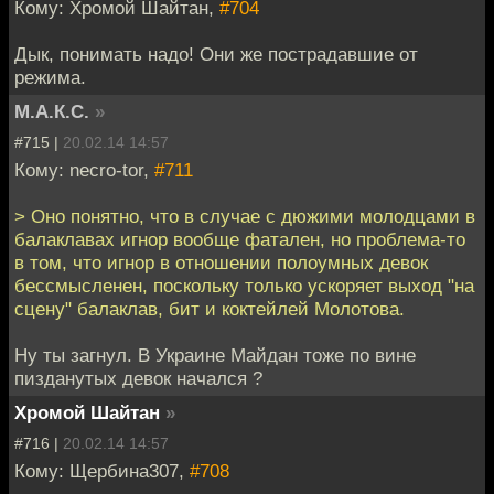
Кому: Хромой Шайтан,
#704
Дык, понимать надо! Они же пострадавшие от
режима.
М.А.К.С.
»
#715 |
20.02.14 14:57
Кому: necro-tor,
#711
> Оно понятно, что в случае с дюжими молодцами в
балаклавах игнор вообще фатален, но проблема-то
в том, что игнор в отношении полоумных девок
бессмысленен, поскольку только ускоряет выход "на
сцену" балаклав, бит и коктейлей Молотова.
Ну ты загнул. В Украине Майдан тоже по вине
пизданутых девок начался ?
Хромой Шайтан
»
#716 |
20.02.14 14:57
Кому: Щербина307,
#708