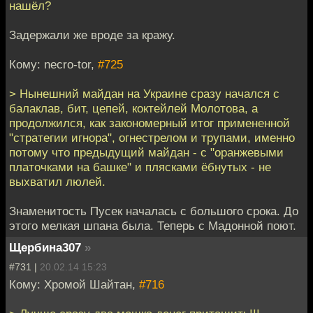
нашёл?
Задержали же вроде за кражу.
Кому: necro-tor,
#725
> Нынешний майдан на Украине сразу начался с
балаклав, бит, цепей, коктейлей Молотова, а
продолжился, как закономерный итог примененной
"стратегии игнора", огнестрелом и трупами, именно
потому что предыдущий майдан - с "оранжевыми
платочками на башке" и плясками ёбнутых - не
выхватил люлей.
Знаменитость Пусек началась с большого срока. До
этого мелкая шпана была. Теперь с Мадонной поют.
Щербина307
»
#731 |
20.02.14 15:23
Кому: Хромой Шайтан,
#716