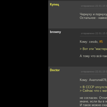
Купец
отправлено 22.01.15 
Чернуху и порнуху
Остальное - намно
browny
отправлено 22.01.15 
Кому: cesdo,
#5
> Вот эти "мастер
А тому что всё-та
Doctor
отправлено 22.01.15 
Кому: Анатолий78
> В СССР отсутст
> Сейчас что с мат
не согласен. Отл
иначе, если бы в 
И такое можно ска