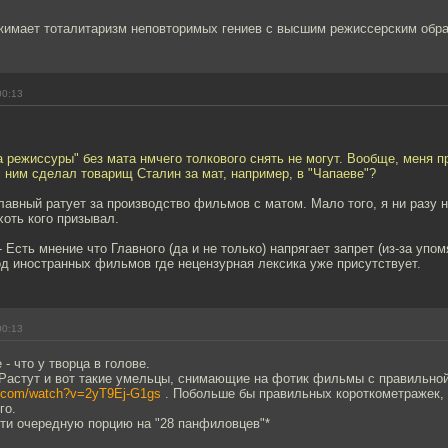
жимает тоталитаризм неповторимых гениев с высшим режиссерским обр
00:13
а режиссуры" без мата нмчего толкового снять не могут. Вообще, меня 
с ним сделал товарищ Сталин за мат, например, в "Чапаеве"?
Главный ратует за производство фильмов с матом. Мало того, я ни разу н
хоть кого призывал.
 Есть мнение что Главного (да и не только) напрягает запрет (из-за упом
д иностранных фильмов где нецензурная лексика уже присутствует.
00:13
- что у творца в голове.
 Растут и вот такие умельцы, снимающие на фотик фильмы с правильно
e.com/watch?v=2yT9Ej-G1gs
. Побольше бы правильных короткометражек,
го.
сти очередную порцию на "28 панфиловцев"*