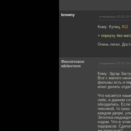
browny
отправлено 22.01.15 
Кому: Купец,
#12
> порнуху без мат
Очень легко. Дост
Фиолетовое
отправлено 22.01.15 
жЫвотное
Кому: Эдгар Заст
Все с малого нач
фильмы есть и пе
илил делать отдел
Что касается наши
либо, в данном сл
обходились. Если 
лексикой, то грош 
каждом дворе, ул
Эллочка-людоедоч
ходом. Что в это
пидорасов. Сделат
же взрослые?