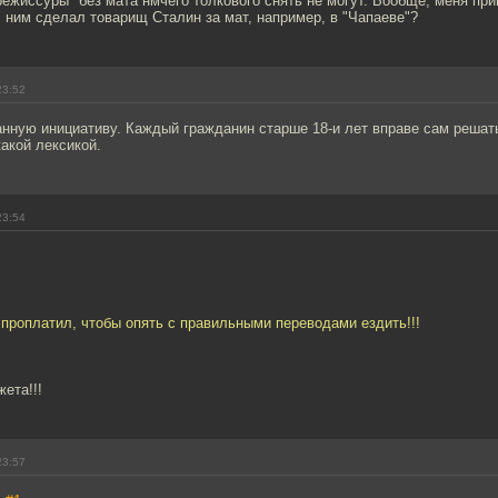
режиссуры" без мата нмчего толкового снять не могут. Вообще, меня пр
с ним сделал товарищ Сталин за мат, например, в "Чапаеве"?
23:52
нную инициативу. Каждый гражданин старше 18-и лет вправе сам решат
какой лексикой.
23:54
 проплатил, чтобы опять с правильными переводами ездить!!!
ета!!!
23:57