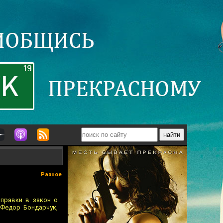
Разное
правки в закон о
 Федор Бондарчук,