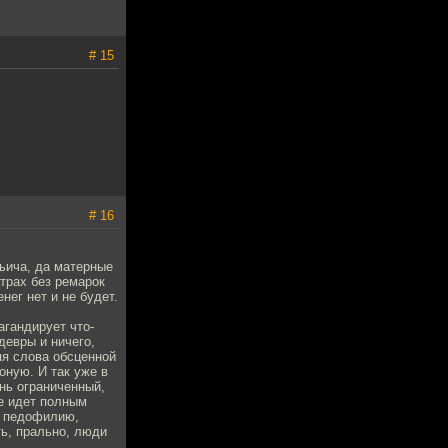
# 15
# 16
ьича, да матерные
трах без ремарок
нег нет и не будет.
агандирует что-
девры и ничего,
яя слова обсценной
ионую. И так уже в
нь ограниченный,
е идет полным
, педофилию,
ть, прально, люди