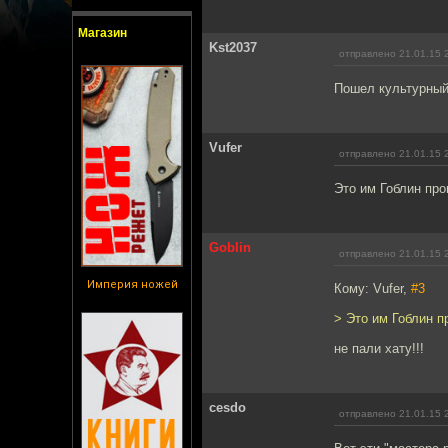
Магазин
Kst2037
отправлено 21.01.15 
Пошел культурный
Vufer
отправлено 21.01.15 
Это им Гоблин про
Goblin
отправлено 21.01.15 
Империя ножей
Кому: Vufer,
#3
> Это им Гоблин п
не пали хату!!!
cesdo
отправлено 21.01.15 