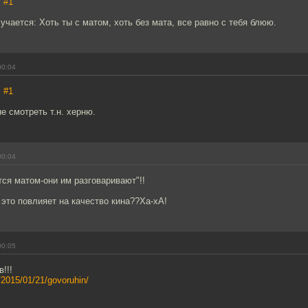
,
#1
учается: Хоть ты с матом, хоть без мата, все равно с тебя блюю.
00:04
,
#1
е смотреть т.н. херню.
00:04
тся матом-они им разговаривают"!!
 это повлияет на качество кина??Ха-хА!
00:05
!!!
s/2015/01/21/govoruhin/