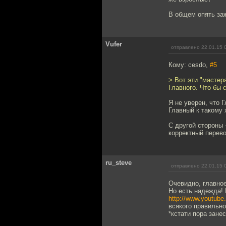
В общем опять за
Vufer
отправлено 22.01.15 
Кому: cesdo,
#5
> Вот эти "мастер
Главного. Что бы 
Я не уверен, что 
Главный к такому 
С другой стороны -
корректный перево
ru_steve
отправлено 22.01.15 
Очевидно, главное 
Но есть надежда!
http://www.youtub
всякого правильно
*кстати пора зане