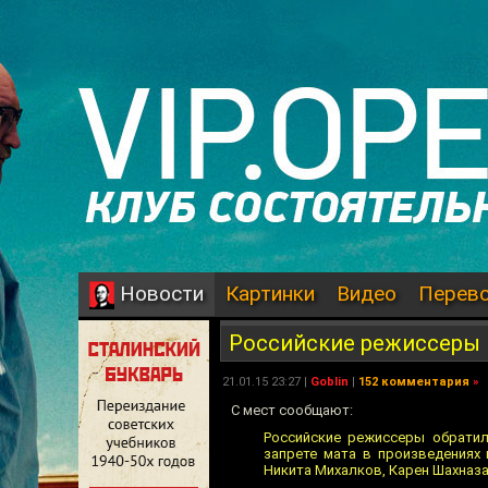
Картинки
Видео
Перев
Новости
Российские режиссеры 
21.01.15 23:27 |
Goblin
|
152 комментария
»
С мест сообщают:
Российские режиссеры обратил
запрете мата в произведениях 
Никита Михалков, Карен Шахназа