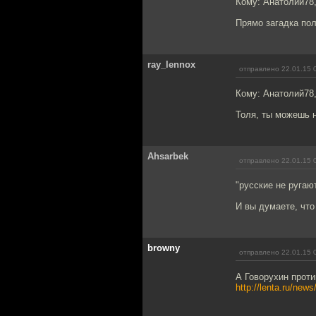
Кому: Анатолий78
Прямо загадка пол
ray_lennox
отправлено 22.01.15 
Кому: Анатолий78
Толя, ты можешь н
Ahsarbek
отправлено 22.01.15 
"русские не ругаю
И вы думаете, что
browny
отправлено 22.01.15 
А Говорухин против
http://lenta.ru/new