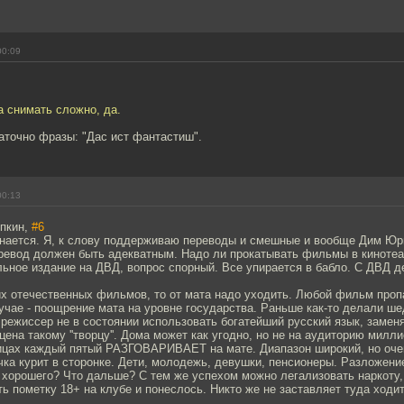
00:09
а снимать сложно, да.
аточно фразы: "Дас ист фантастиш".
00:13
упкин,
#6
инается. Я, к слову поддерживаю переводы и смешные и вообще Дим Юр
ревод должен быть адекватным. Надо ли прокатывать фильмы в кинотеа
ьное издание на ДВД, вопрос спорный. Все упирается в бабло. С ДВД де
х отечественных фильмов, то от мата надо уходить. Любой фильм проп
учае - поощрение мата на уровне государства. Раньше как-то делали ше
режиссер не в состоянии использовать богатейший русский язык, замен
цена такому ''творцу''. Дома может как угодно, но не на аудиторию милл
ицах каждый пятый РАЗГОВАРИВАЕТ на мате. Диапазон широкий, но оче
ка курит в сторонке. Дети, молодежь, девушки, пенсионеры. Разложени
м хорошего? Что дальше? С тем же успехом можно легализовать наркоту
ь пометку 18+ на клубе и понеслось. Никто же не заставляет туда ходи