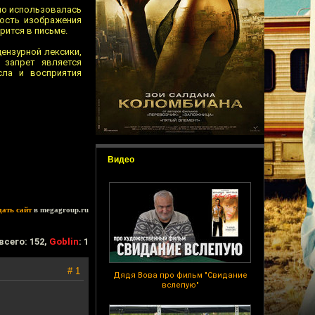
нно использовалась
вость изображения
рится в письме.
ензурной лексики,
 запрет является
сла и восприятия
Видео
дать сайт
в megagroup.ru
всего: 152,
Goblin
: 1
# 1
Дядя Вова про фильм "Свидание
вслепую"