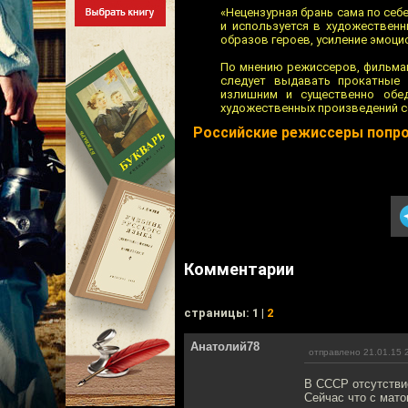
«Нецензурная брань сама по себ
и используется в художествен
образов героев, усиление эмоцио
По мнению режиссеров, фильмам
следует выдавать прокатные 
излишним и существенно обед
художественных произведений с
Российские режиссеры попро
Комментарии
cтраницы: 1 |
2
Анатолий78
отправлено 21.01.15 
В СССР отсутстви
Сейчас что с матом