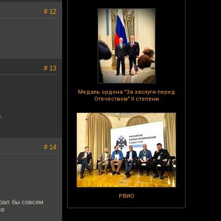
# 12
# 13
Медаль ордена "За заслуги перед
Отечеством" II степени
.
# 14
РВИО
рал бы совсем
ке