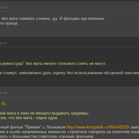
00:06
 без мата снимать сложно, да. И фильмы про военных.
го проще.
00:07
а режиссуры" без мата нмчего толкового снять не могут.
ки снимут, невозможно дать оценку без использования обсценной лексики
00:09
,
#1
вие мата в кино не мешало выдавать шедевры.
ом, что без мата - херня одна.
ичный фильм "Премия" с Леоновым
http://www.kinopoisk.ru/film/43235/
заиг
нем в особо напряженных моментах строители говорили на понятном язы
зать о большинстве советских хороших фильмов...