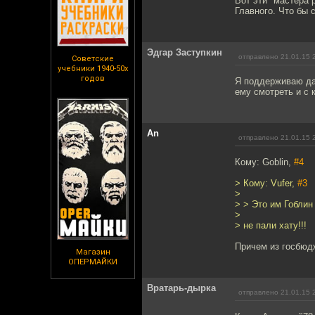
Вот эти "мастера 
Главного. Что бы 
Эдгар Заступкин
отправлено 21.01.15 
Советские
учебники 1940-50х
годов
Я поддерживаю да
ему смотреть и с 
An
отправлено 21.01.15 
Кому: Goblin,
#4
> Кому: Vufer,
#3
>
> > Это им Гоблин
>
> не пали хату!!!
Причем из госбюдж
Магазин
ОПЕРМАЙКИ
Вратарь-дырка
отправлено 21.01.15 