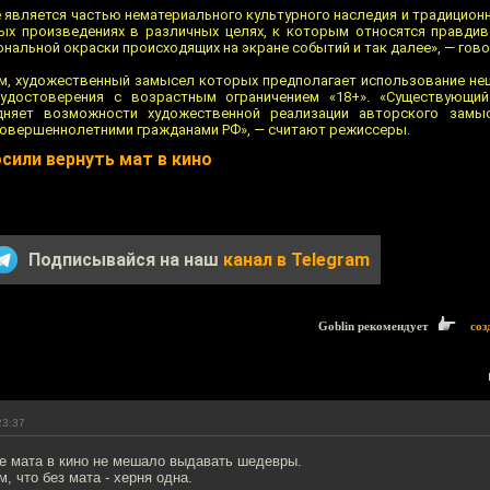
е является частью нематериального культурного наследия и традицио
ных произведениях в различных целях, к которым относятся правди
нальной окраски происходящих на экране событий и так далее», — гово
, художественный замысел которых предполагает использование нец
удостоверения с возрастным ограничением «18+». «Существующий
няет возможности художественной реализации авторского замы
овершеннолетними гражданами РФ», — считают режиссеры.
сили вернуть мат в кино
Подписывайся на наш
канал в Telegram
Goblin рекомендует
соз
23:37
е мата в кино не мешало выдавать шедевры.
, что без мата - херня одна.