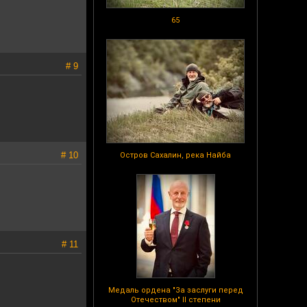
65
# 9
# 10
Остров Сахалин, река Найба
# 11
Медаль ордена "За заслуги перед
Отечеством" II степени