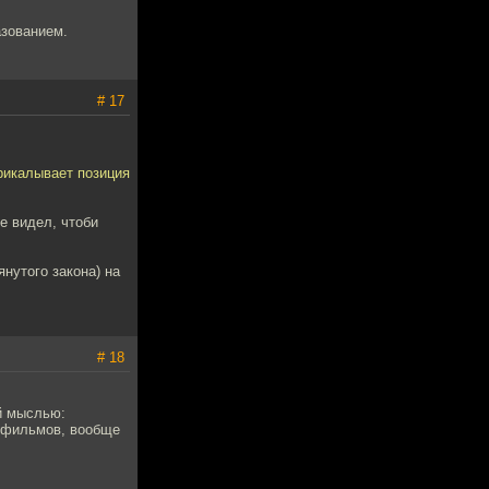
азованием.
# 17
прикалывает позиция
е видел, чтоби
янутого закона) на
# 18
й мыслью:
 фильмов, вообще