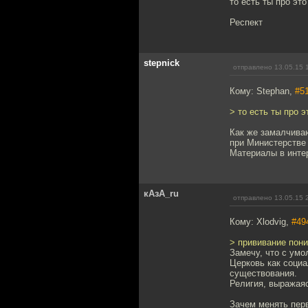
то есть ты про эт
Респект
stepnick
отправлено 13.05.15 
Кому: Stephan,
#5
> то есть ты про 
Как же замалчива
при Министерстве 
Материалы в интер
кАзА_ru
отправлено 13.05.15 
Кому: Xlodvig,
#49
> прививание пони
Замечу, что с умо
Церковь как социа
существования.
Религия, выражаяс
Зачем менять пе