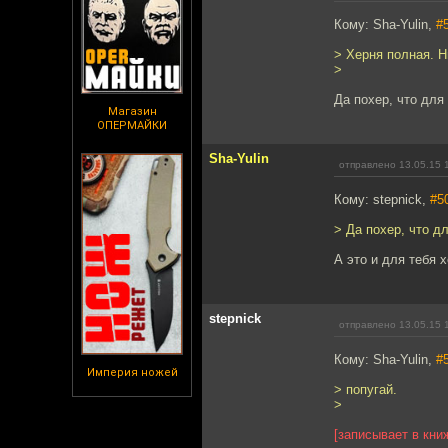
Кому: Sha-Yulin,
#
> Херня полная. Н
>
Да похер, что для 
Магазин
ОПЕРМАЙКИ
Sha-Yulin
отправлено 13.05.15 
Кому: stepnick,
#5
> Да похер, что дл
А это и для тебя 
stepnick
отправлено 13.05.15 
Кому: Sha-Yulin,
#
Империя ножей
> попугай.
>
[записывает в кни