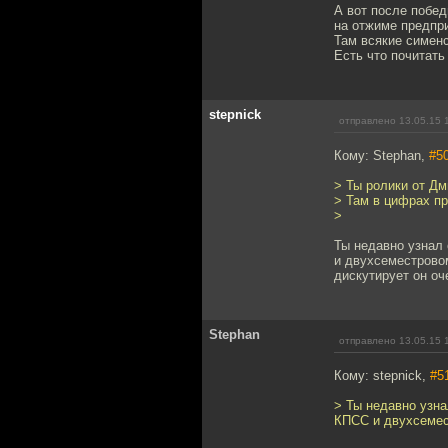
А вот после побе
на отжиме предпр
Там всякие сименс
Есть что почитать
stepnick
отправлено 13.05.15 
Кому: Stephan,
#5
> Ты ролики от Д
> Там в цифрах пр
>
Ты недавно узнал 
и двухсеместровом
дискутирует он оч
Stephan
отправлено 13.05.15 
Кому: stepnick,
#5
> Ты недавно узна
КПСС и двухсемес