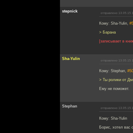
stepnick
отправлено 13.05.15 
Кому: Sha-Yulin,
#
> Барана
[записывает в кни
Sha-Yulin
отправлено 13.05.15 
Кому: Stephan,
#5
> Ты ролики от Д
Ему не поможет.
Stephan
отправлено 13.05.15 
Кому: Sha-Yulin
Борис, хотел вас