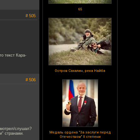
65
# 505
то текст Кара-
Остров Сахалин, река Найба
# 506
смотрел/слушал?
Медаль ордена "За заслуги перед
и" странами.
Отечеством" II степени