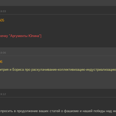
19:03
505
жечку "Аргументы Юлина"]
19:06
06
митрия и Бориса про раскулачивание-коллективизацию-индустриализаци
19:12
 спросить в продолжение ваших статей о фашизме и нашей победы над н