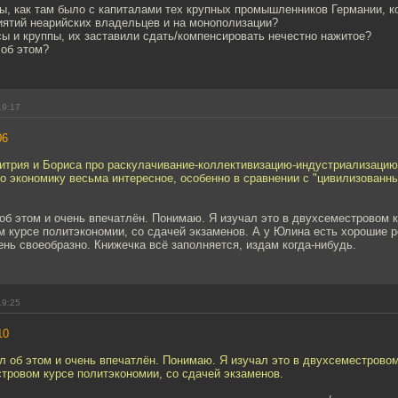
ды, как там было с капиталами тех крупных промышленников Германии, 
иятий неарийских владельцев и на монополизации?
ы и круппы, их заставили сдать/компенсировать нечестно нажитое?
 об этом?
19:17
06
митрия и Бориса про раскулачивание-коллективизацию-индустриализаци
о экономику весьма интересное, особенно в сравнении с "цивилизованн
об этом и очень впечатлён. Понимаю. Я изучал это в двухсеместровом 
 курсе политэкономии, со сдачей экзаменов. А у Юлина есть хорошие р
ень своеобразно. Книжечка всё заполняется, издам когда-нибудь.
19:25
10
л об этом и очень впечатлён. Понимаю. Я изучал это в двухсеместровом
тровом курсе политэкономии, со сдачей экзаменов.