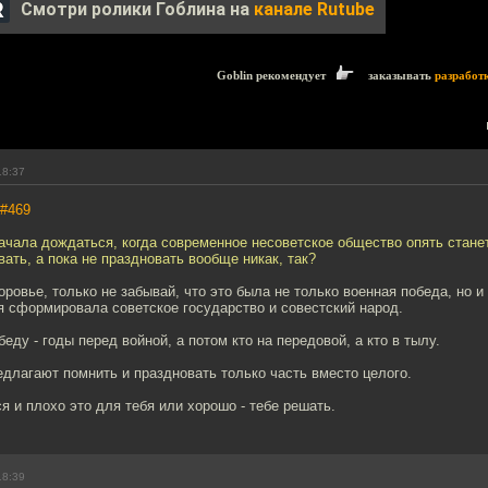
Смотри ролики Гоблина на
канале Rutube
Goblin рекомендует
заказывать
разработ
18:37
#469
начала дождаться, когда современное несоветское общество опять стане
вать, а пока не праздновать вообще никак, так?
оровье, только не забывай, что это была не только военная победа, но и
я сформировала советское государство и совестский народ.
еду - годы перед войной, а потом кто на передовой, а кто в тылу.
едлагают помнить и праздновать только часть вместо целого.
я и плохо это для тебя или хорошо - тебе решать.
18:39