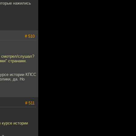
которые нажились
# 510
ю смотрел/слушал?
ыми" странами.
курсе истории КПСС
олики, да. Но
# 511
 курсе истории