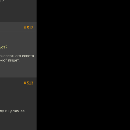
т?
# 512
ают?
экспертного совета
рню" пишет.
# 513
лу и целям ее