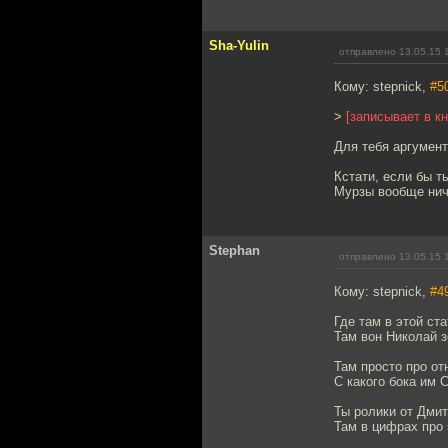
Sha-Yulin
отправлено 13.05.15 
Кому: stepnick,
#5
>
[записывает в к
Для тебя аргумент
Кстати, если бы т
Мурзы вообще нич
Stephan
отправлено 13.05.15 
Кому: stepnick,
#4
Где там в этой ст
Там вон Николай з
Там просто про от
С какого бока им 
Ты ролики от Дми
Там в цифрах про 