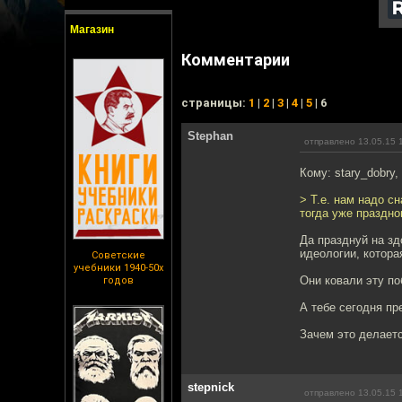
Магазин
Комментарии
cтраницы:
1
|
2
|
3
|
4
|
5
| 6
Stephan
отправлено 13.05.15 
Кому: stary_dobry,
> Т.е. нам надо с
тогда уже праздно
Да празднуй на зд
идеологии, котора
Советские
учебники 1940-50х
Они ковали эту поб
годов
А тебе сегодня пр
Зачем это делаетс
stepnick
отправлено 13.05.15 