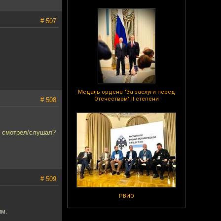
# 507
Медаль ордена "За заслуги перед
Отечеством" II степени
# 508
ю смотрел/слушал?
# 509
РВИО
им.