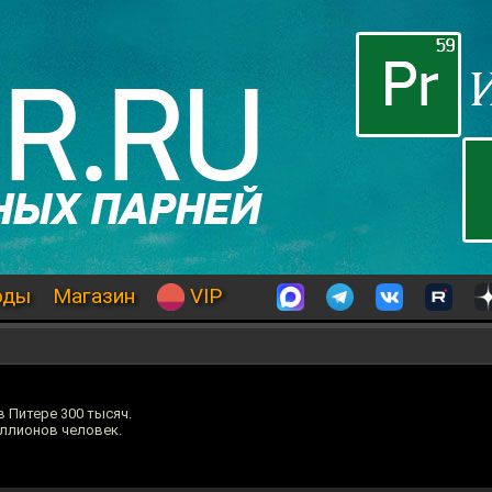
оды
Магазин
VIP
 Питере 300 тысяч.
иллионов человек.