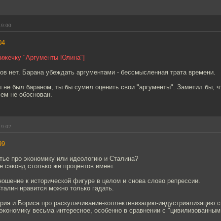
19:00
04
нижечку "Аргументы Юлина"]
ов нет. Барана убеждать аргументами - бессмысленная трата времени.
ы не был бараном, ты бы сумел оценить свои "аргументы". Заметил бы, ч
ем не обоснован.
19:02
99
атье про экономику или идеологию и Сталина?
е сэконд столько же процентов имеет.
ношение к исторической фигуре в целом и снова слово репрессии.
Сталин нравится можно только гадать.
трия и Бориса про раскулачивание-коллективизацию-индустриализацию 
экономику весьма интересное, особенно в сравнении с "цивилизованным