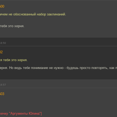
500
ичем не обоснованный набор заклинаний.
тебя это херня.
18:50
02
я тебя это херня.
херня. Но ведь тебе понимание не нужно - будешь просто повторять, как 
18:57
503
жечку "Аргументы Юлина"]