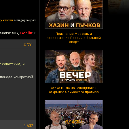
ку сайтов
в megagroup.ru
всего: 537,
Goblin
: 3
Признание Меркель и
возвращение России в большой
спорт
# 501
т советским, и
 победа конкретной
Атака БПЛА на Геленджик и
открытие Ормузского пролива
# 502