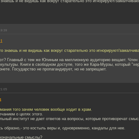
о знаешь и не видишь как вокруг старательно это игнорируют/замалчиваю
19:39
11
это знаешь и не видишь как вокруг старательно это игнорируют/замалчив
ют? Главный с тем же Юлиным на миллионную аудиторию вещает. Член 
культуры. Книги в свободном доступе, того же Кара-Мурзы, который "хе
нете. Государство не пропагандирует, но не запрещает.
21:05
4
мания того зачем человек вообще ходит в храм.
лчанием о целях этого.
льный институт не дает ответов на вопросы, которые противоречат смыс
ь образно,- это костыль веры и, одновременно, кандалы для нее.
рвоначальные смыслы?