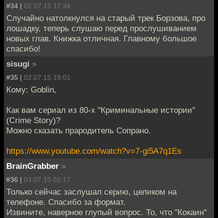
#34 |
02.07.15 17:34
Случайно натолкнулся на старый трек Борзова, про
лошадку, теперь слушаю перед прослушиванием
новых глав. Книжка отличная. Главному большое
спасибо!
sisugi
»
#35 |
02.07.15 19:01
Кому: Goblin,
Как вам сериал из 80-х "Криминальные истории"
(Crime Story)?
Можно сказать прародитель Сопрано.
https://www.youtube.com/watch?v=7-gi5A7q1Es
BrainGrabber
»
#36 |
03.07.15 02:17
Только сейчас заслушал серию, целиком на
телефоне. Спасибо за формат.
Извините, наверное глупый вопрос. То, что "Кокаин"