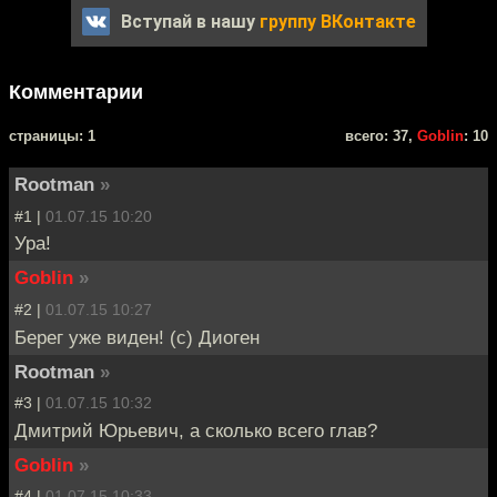
Вступай в нашу
группу ВКонтакте
Комментарии
cтраницы: 1
всего: 37,
Goblin
: 10
Rootman
»
#1 |
01.07.15 10:20
Ура!
Goblin
»
#2 |
01.07.15 10:27
Берег уже виден! (с) Диоген
Rootman
»
#3 |
01.07.15 10:32
Дмитрий Юрьевич, а сколько всего глав?
Goblin
»
#4 |
01.07.15 10:33