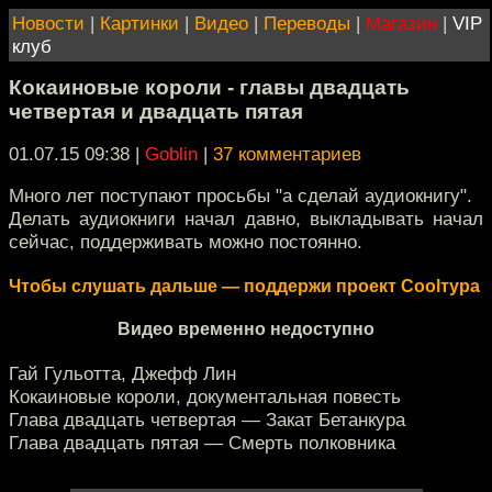
Новости
|
Картинки
|
Видео
|
Переводы
|
Магазин
|
VIP
клуб
Кокаиновые короли - главы двадцать
четвертая и двадцать пятая
01.07.15 09:38
|
Goblin
|
37 комментариев
Много лет поступают просьбы "а сделай аудиокнигу".
Делать аудиокниги начал давно, выкладывать начал
сейчас, поддерживать можно постоянно.
Чтобы слушать дальше — поддержи проект Coolтура
Видео временно недоступно
Гай Гульотта, Джефф Лин
Кокаиновые короли, документальная повесть
Глава двадцать четвертая — Закат Бетанкура
Глава двадцать пятая — Смерть полковника