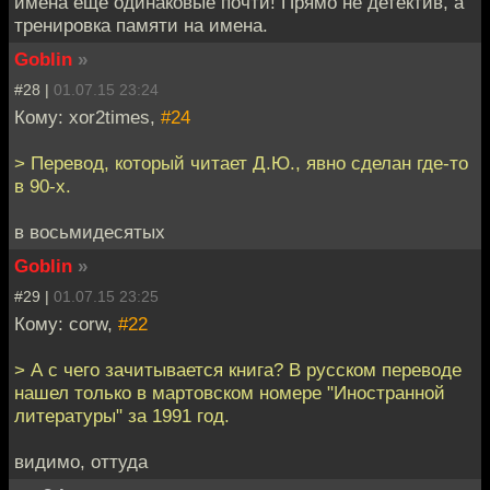
имена еще одинаковые почти! Прямо не детектив, а
тренировка памяти на имена.
Goblin
»
#28 |
01.07.15 23:24
Кому: xor2times,
#24
> Перевод, который читает Д.Ю., явно сделан где-то
в 90-х.
в восьмидесятых
Goblin
»
#29 |
01.07.15 23:25
Кому: corw,
#22
> А с чего зачитывается книга? В русском переводе
нашел только в мартовском номере "Иностранной
литературы" за 1991 год.
видимо, оттуда