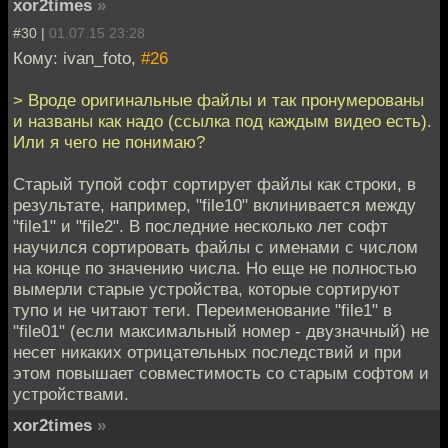
xor2times
»
#30 |
01.07.15 23:28
Кому: ivan_foto,
#26
> Вроде оригинальные файлы и так пронумерованы
и названы как надо (ссылка под каждым видео есть).
Или я чего не понимаю?
Старый тупой софт сортирует файлы как строки, в
результате, например, "file10" вклинивается между
"file1" и "file2". В последние несколько лет софт
научился сортировать файлы с именами с числом
на конце по значению числа. Но еще не полностью
вымерли старые устройства, которые сортируют
тупо и не читают теги. Переименование "file1" в
"file01" (если максимальный номер - двузначный) не
несет никаких отрицательных последствий и при
этом повышает совместимость со старым софтом и
устройствами.
xor2times
»