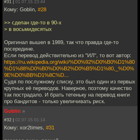
#31 |
01.07.15 23:44
Кому: Goblin,
#28
>> сделан где-то в 90-х
> в восьмидесятых
Оригинал вышел в 1989, так что правда где-то
посередине.
Если перевод действительно из "ИЛ", то вот автор:
https://ru.wikipedia.org/wiki/%D0%92%D0%B0%D1%80
%D1%88%D0%B0%D0%B2%D0%B5%D1%80,_%D0%
9E%D0%BB%D1%8C%D...
Судя по послужному списку, это был один из первых
крупных её переводов. Наверное, поэтому качество
так пострадало. И брать тетеньку на перевод книги
про бандитов - только увеличивать риск.
Goblin
»
#32 |
02.07.15 01:14
Кому: xor2times,
#31