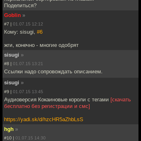
Поделиться?
Goblin
»
#7 |
01.07.15 12:12
Кому: sisugi,
#6
жги, конечно - многие одобрят
sisugi
»
#8 |
01.07.15 13:21
Ссылки надо сопровождать описанием.
sisugi
»
#9 |
01.07.15 13:45
Аудиоверсия Кокаиновые короли с тегами
[скачать
бесплатно без регистрации и смс]
https://yadi.sk/d/hzcHR5aZhbLsS
hgh
»
#10 |
01.07.15 14:30