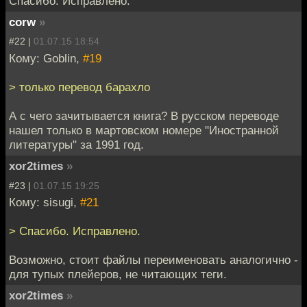
Спасибо. Исправлено.
corw
»
#22 |
01.07.15 18:54
Кому: Goblin,
#19
> только перевод барахло
А с чего зачитывается книга? В русском переводе
нашел только в мартовском номере "Иностранной
литературы" за 1991 год.
xor2times
»
#23 |
01.07.15 19:25
Кому: sisugi,
#21
> Спасибо. Исправлено.
Возможно, стоит файлы переименовать аналогично -
для тупых плейеров, не читающих теги.
xor2times
»