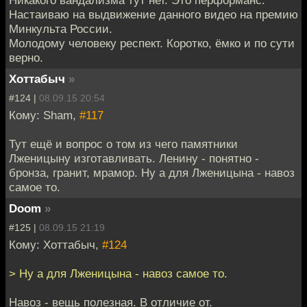
Настаиваю на выдвижение данного видео на премию
Минкульта России.
Молодому человеку респект. Коротко, ёмко и по сути
верно.
Хоттабыч
»
#124 |
08.09.15 20:54
Кому: Sham,
#117
Тут ещё и вопрос о том из чего памятники
Лженицыну изготавливать. Ленину - понятно -
бронза, гранит, мрамор. Ну а для Лженицына - навоз
самое то.
Doom
»
#125 |
08.09.15 21:19
Кому: Хоттабыч,
#124
> Ну а для Лженицына - навоз самое то.
Навоз - вещь полезная. В отличие от.