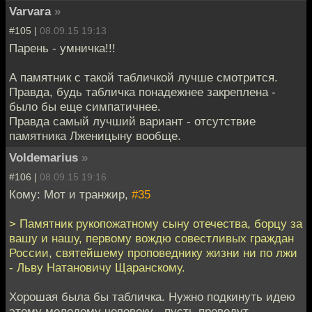
Varvara
»
#105 |
08.09.15 19:13
Парень - умничка!!!
А памятник с такой табличкой лучше смотрится.
Правда, будь табличка понадежнее закреплена -
было бы еще симпатичнее.
Правда самый лучший вариант - отсутствие
памятника Лженицыну вообще.
Voldemarius
»
#106 |
08.09.15 19:16
Кому: Мот и транжир,
#35
> Памятник рукопожатному сыну отечества, борцу за
вашу и нашу, первому вождю совестливых граждан
России, святейшему проповеднику жизни ни по лжи
- Льву Натановичу Щаранскому.
Хорошая была бы табличка. Нужно подкинуть идею
этому молодому человеку - пусть проведут