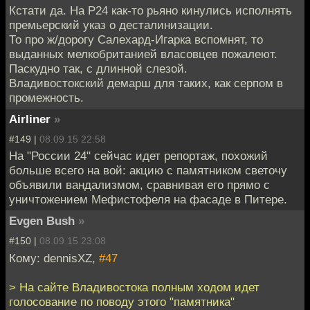
Кстати да. На Р24 как-то рьяно кинулись исполнять
премьерский указ о десталинизации.
То про ж/дорогу Салехард-Игарка вспомнят, то
выданных мелкобританией власовцев пожалеют.
Паскудно так, с длинной слезой.
Владивостокский демарш для таких, как серпом в
промежность.
Airliner
»
#149 |
08.09.15 22:58
На "России 24" сейчас идет репортаж, похожий
больше всего на вой: акцию с памятником светочу
объявили вандализмом, сравнивая его прямо с
уничтожением Мефистофеля на фасаде в Питере.
Evgen Bush
»
#150 |
08.09.15 23:08
Кому: dennisXZ,
#47
> На сайте Владивостока полным ходом идет
голосование по поводу этого "памятника"