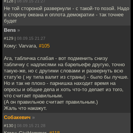
#128 |
08.09.15 21:27
Не той стороной развернули - с такой-то позой. Надо
в сторону океана и оплота демократии - так точнее
будет
Bens
»
#129 |
08.09.15 21:27
Кому: Varvara,
#105
Ага, табличка слабая - вот подменить снизу
табличку с надписями на барельефе другую, точно
такую-же, но с другими словами и развернуть всю
стату'ю ( ну типа валит из страны) - было бы лучше.
Но и так не плохо - парнишка находит время на
опросы и общие дела и хоть что-то делает из того,
что считает правильным.
(А он правильное считает правильным.)
Жаль что накажут.
Собакевич
»
#130 |
08.09.15 21:28