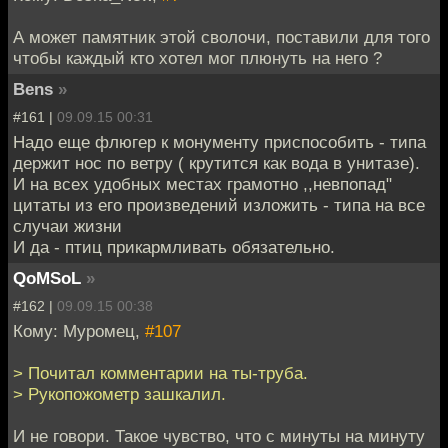
А может памятник этой сволочи, поставили для того
чтобы каждый кто хотел мог плюнуть на него ?
Bens
»
#161 |
09.09.15 00:31
Надо еще флюгер к монументу приспособить - типа
держит нос по ветру ( крутится как вода в унитазе).
И на всех удобных местах грамотно ,,невпопад"
цитаты из его произведений изложить - типа на все
случаи жизни
И да - птиц прикармливать обязательно.
QoMSoL
»
#162 |
09.09.15 00:38
Кому: Муромец,
#107
> Почитал комментарии на ты-труба.
> Рукопожометр зашкалил.
И не говори. Такое чувство, что с минуты на минуту