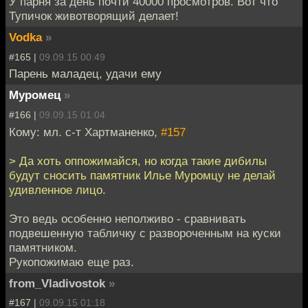
У парня за день почти 40000 просмотров. Вот что
Тупичок животворящий делает!
Vodka
»
#165 |
09.09.15 00:49
Парень маладец, удачи ему
Муромец
»
#166 |
09.09.15 01:04
Кому: мл. с-т Хартманенко,
#157
> Да хоть оппожимайся, но когда такие дибилы
будут сносить памятник Илье Муромцу не делай
удивленное лицо.
Это ведь особенно неполживо - сравнивать
подвешенную табличку с развороченным на куски
памятником.
Рукопожимаю еще раз.
from_Vladivostok
»
#167 |
09.09.15 01:18