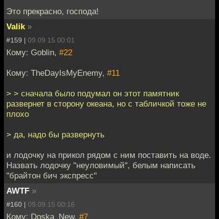
Это прекрасно, господа!
Valik
»
#159 |
09.09.15 00:01
Кому: Goblin,
#22
Кому: TheDayIsMyEnemy,
#11
> > сначала было подумал он этот памятник
развернет в сторону океана, но с табличкой тоже не
плохо
> да, надо бы развернуть
и лодочку на прикол рядом с ним поставить на воде.
Назвать лодочку "неуловимый", белым написать
"брайтон бич экспресс"
AWTF
»
#160 |
09.09.15 00:16
Кому: Doska_New,
#7