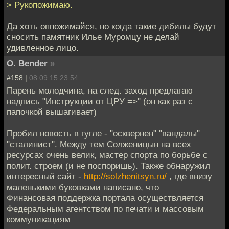
> Рукопожимаю.
Да хоть оппожимайся, но когда такие дибилы будут
сносить памятник Илье Муромцу не делай
удивленное лицо.
O. Bender
»
#158 |
08.09.15 23:54
Парень молодчина, на след. заход предлагаю
надпись "Инструкции от ЦРУ =>" (он как раз с
папочкой вышагивает)
Пробил новость в гугле - "осквернен" "вандалы"
"сталинист". Между тем Солженицын на всех
ресурсах очень велик, мастер спорта по борьбе с
полит. строем (и не поспоришь). Также обнаружил
интересный сайт -
http://solzhenitsyn.ru/
, где внизу
маленькими буковками написано, что
Финансовая поддержка портала осуществляется
Федеральным агентством по печати и массовым
коммуникациям