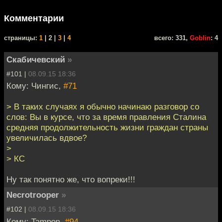
Комментарии
cтраницы:
1
| 2 |
3
|
4
всего: 331,
Goblin
: 4
Скабичевский
»
#101 |
08.09.15 18:36
Кому: Чингиc,
#71
> В таких случаях я обычно начинаю разговор со
слов: Вы в курсе, что за время правления Сталина
средняя продолжительность жизни граждан страны
увеличилась вдвое?
>
> КС
Ну так понятно же, что вопреки!!!
Necrotrooper
»
#102 |
08.09.15 18:36
Кому: Tampon,
#94