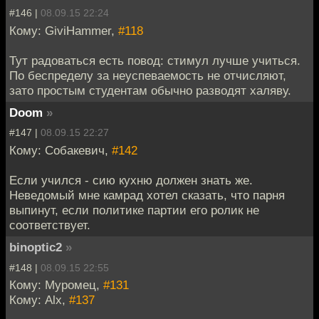
#146 |
08.09.15 22:24
Кому: GiviHammer,
#118
Тут радоваться есть повод: стимул лучше учиться.
По беспределу за неуспеваемость не отчисляют,
зато простым студентам обычно разводят халяву.
Doom
»
#147 |
08.09.15 22:27
Кому: Собакевич,
#142
Если учился - сию кухню должен знать же.
Неведомый мне камрад хотел сказать, что парня
выпинут, если политике партии его ролик не
соответствует.
binoptic2
»
#148 |
08.09.15 22:55
Кому: Муромец,
#131
Кому: Alx,
#137