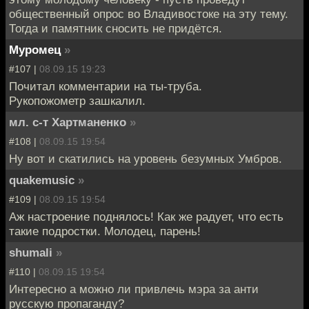
общественный опрос во Владивостоке на эту тему.
Тогда и памятник сносить не придётся.
Муромец
»
#107 |
08.09.15 19:23
Почитал комментарии на ты-труба.
Рукопожометр зашкалил.
мл. с-т Хартманенко
»
#108 |
08.09.15 19:54
Ну вот и скатились на уровень безумных Умбров.
quakemusic
»
#109 |
08.09.15 19:54
Аж настроение поднялось! Как же радует, что есть
такие подростки. Молодец, парень!
shumali
»
#110 |
08.09.15 19:54
Интересно а можно ли привлечь мэра за анти
русскую пропаганду?