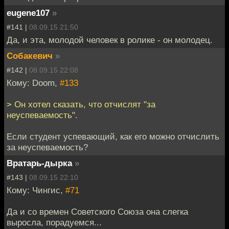
eugene107
»
#141 |
08.09.15 21:50
Да, и эта, молодой человек в ролике - он молодец.
Собакевич
»
#142 |
08.09.15 22:08
Кому: Doom,
#133
> Он хотел сказать, что отчислят "за
неуспеваемость".
Если студент успевающий, как его можно отчислить
за неуспеваемость?
Вратарь-дырка
»
#143 |
08.09.15 22:10
Кому: Чингиc,
#71
Да и со времен Советского Союза она слегка
выросла, порадуемся...