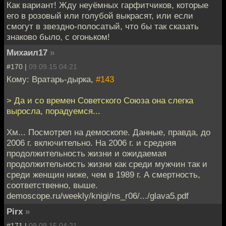
Как вариант! Жду неуёмных гарфитчиков, которые
его в розовый или голубой выкрасят, или если
смогут в звездно-полосатый, что бы так сказать
знаково было, с огоньком!
Михаил17
»
#170 |
09.09.15 04:21
Кому: Вратарь-дырка,
#143
> Да и со времен Советского Союза она слегка
выросла, порадуемся...
Хм... Посмотрел на демоскопе. Данные, правда, до
2006 г. включительно. На 2006 г. и средняя
продолжительность жизни и ожидаемая
продолжительность жизни как среди мужчин так и
среди женщин ниже, чем в 1989 г. А смертность,
соответственно, выше.
demoscope.ru/weekly/knigi/ns_r06/.../glava5.pdf
Pirx
»
#171 |
09.09.15 04:21