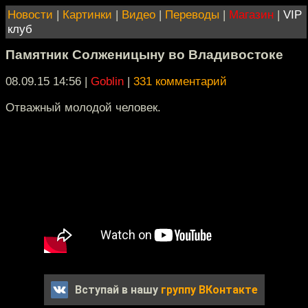
Новости
|
Картинки
|
Видео
|
Переводы
|
Магазин
|
VIP
клуб
Памятник Солженицыну во Владивостоке
08.09.15 14:56
|
Goblin
|
331 комментарий
Отважный молодой человек.
Вступай в нашу
группу ВКонтакте