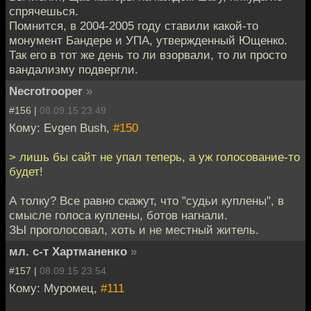
спрячешься.
Помнится, в 2004-2005 году ставили какой-то
монумент Бандере и УПА, утвержденный Ющенко.
Так его в тот же день то ли взорвали, то ли просто
вандализму подвергли.
Necrotrooper
»
#156 |
08.09.15 23:49
Кому: Evgen Bush,
#150
> лишь бы сайт не упал теперь, а уж голосование-то
будет!
А толку? Все равно скажут, что "судьи куплены", в
смысле голоса куплены, ботов нагнали.
ЗЫ проголосовал, хоть и не местный житель.
мл. с-т Хартманенко
»
#157 |
08.09.15 23:54
Кому: Муромец,
#111