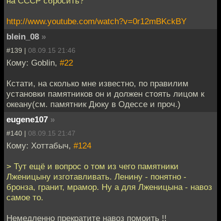
на СССР сбросить?
http://www.youtube.com/watch?v=0r12mBKckBY
blein_08
»
#139 |
08.09.15 21:46
Кому: Goblin,
#22
Кстати, на сколько мне известно, по правилим
установки памятников он и должен стоять лицом к
океану(см. памятник Дюку в Одессе и проч.)
eugene107
»
#140 |
08.09.15 21:47
Кому: Хоттабыч,
#124
> Тут ещё и вопрос о том из чего памятники
Лженицыну изготавливать. Ленину - понятно -
бронза, гранит, мрамор. Ну а для Лженицына - навоз
самое то.
Немедленно прекратите навоз помоить !!