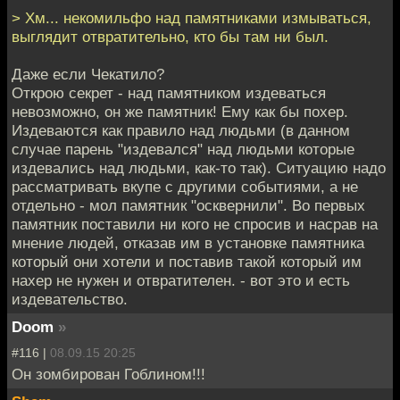
> Хм... некомильфо над памятниками измываться,
выглядит отвратительно, кто бы там ни был.
Даже если Чекатило?
Открою секрет - над памятником издеваться
невозможно, он же памятник! Ему как бы похер.
Издеваются как правило над людьми (в данном
случае парень "издевался" над людьми которые
издевались над людьми, как-то так). Ситуацию надо
рассматривать вкупе с другими событиями, а не
отдельно - мол памятник "осквернили". Во первых
памятник поставили ни кого не спросив и насрав на
мнение людей, отказав им в установке памятника
который они хотели и поставив такой который им
нахер не нужен и отвратителен. - вот это и есть
издевательство.
Doom
»
#116 |
08.09.15 20:25
Он зомбирован Гоблином!!!