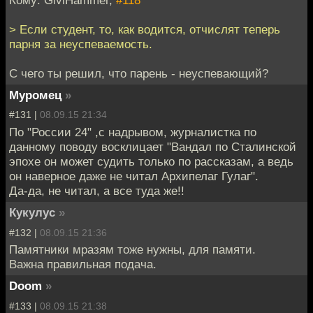
Кому: GiviHammer,
#118
> Если студент, то, как водится, отчислят теперь
парня за неуспеваемость.
С чего ты решил, что парень - неуспевающий?
Муромец
»
#131 |
08.09.15 21:34
По "России 24" ,с надрывом, журналистка по
данному поводу восклицает "Вандал по Сталинской
эпохе он может судить только по рассказам, а ведь
он наверное даже не читал Архипелаг Гулаг".
Да-да, не читал, а все туда же!!
Кукулус
»
#132 |
08.09.15 21:36
Памятники мразям тоже нужны, для памяти.
Важна правильная подача.
Doom
»
#133 |
08.09.15 21:38