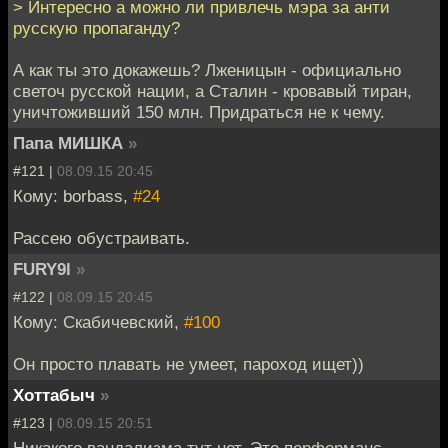
> Интересно а можно ли привлечь мэра за анти
русскую пропаганду?
А как ты это докажешь? Лженицын - официально
светоч русской нации, а Сталин - кровавый тиран,
уничтоживший 150 млн. Придраться не к чему.
Папа МИШКА
»
#121 |
08.09.15 20:45
Кому: borbass,
#24
Рассею обустраивать.
FURY9l
»
#122 |
08.09.15 20:45
Кому: Скабичевский,
#100
Он просто плавать не умеет, пароход ищет))
Хоттабыч
»
#123 |
08.09.15 20:51
Никакого вандализма тут нет. Это перформанс.