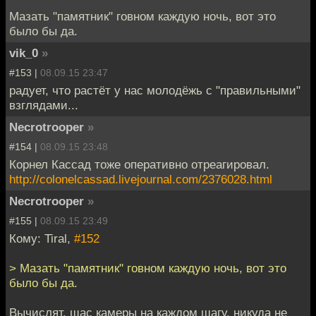
Мазать "памятник" говном каждую ночь, вот это
было бы да.
vik_0
»
#153 |
08.09.15 23:47
радует, что растёт у нас молодёжь с "правильными"
взглядами...
Necrotrooper
»
#154 |
08.09.15 23:48
Корнел Кассад тоже оперативно отреагировал.
http://colonelcassad.livejournal.com/2376028.html
Necrotrooper
»
#155 |
08.09.15 23:49
Кому: Tiral,
#152
> Мазать "памятник" говном каждую ночь, вот это
было бы да.
Вычислят, щас камеры на каждом шагу, никуда не