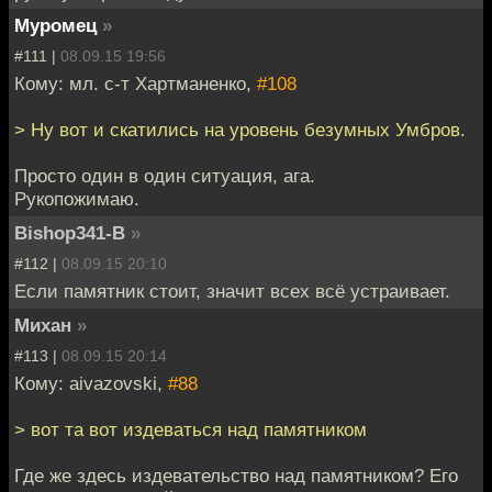
Муромец
»
#111 |
08.09.15 19:56
Кому: мл. с-т Хартманенко,
#108
> Ну вот и скатились на уровень безумных Умбров.
Просто один в один ситуация, ага.
Рукопожимаю.
Bishop341-B
»
#112 |
08.09.15 20:10
Если памятник стоит, значит всех всё устраивает.
Михан
»
#113 |
08.09.15 20:14
Кому: aivazovski,
#88
> вот та вот издеваться над памятником
Где же здесь издевательство над памятником? Его