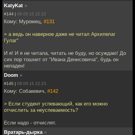
KatyKat
»
#144 |
08.09.15 22:22
Кому: Муромец,
#131
> а ведь он наверное даже не читал Архипелаг
Гулаг"
И я! И я не читала, читать не буду, но осуждаю! До
сих пор тошнит от "Ивана Денисовича", будь он
неладен!
Doom
»
#145 |
08.09.15 22:23
Кому: Собакевич,
#142
> Если студент успевающий, как его можно
отчислить за неуспеваемость?
Если надо - отчислят.
Вратарь-дырка
»