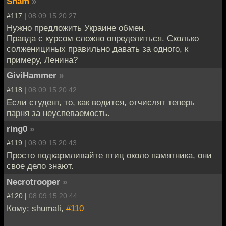
Sham
»
#117 |
08.09.15 20:27
Нужно предложить Украине обмен.
Правда с курсом сложно определиться. Сколько
солженициных правильно давать за одного, к
примеру, Ленина?
GiviHammer
»
#118 |
08.09.15 20:42
Если студент, то, как водится, отчислят теперь
парня за неуспеваемость.
ring0
»
#119 |
08.09.15 20:43
Просто подкармливайте птиц около памятника, они
свое дело знают.
Necrotrooper
»
#120 |
08.09.15 20:44
Кому: shumali,
#110