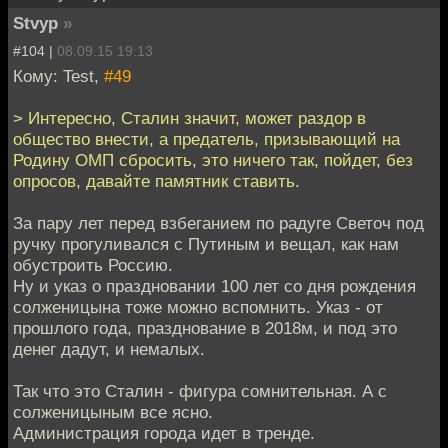
Stvyp
»
#104 |
08.09.15 19:13
Кому: Test,
#49
> Интересно, Сталин значит, может раздор в
общество внести, а предатель, призывающий на
Родину ОМП сбросить, это ничего так, пойдет, без
опросов, давайте памятник ставить.
За пару лет перед взбеганием по радуге Светоч под
ручку прогуливался с Путиным и вещал, как нам
обустроить Россию.
Ну и указ о праздновании 100 лет со дня рождения
солженицына тоже можно вспомнить. Указ - от
прошлого года, празднование в 2018м, и под это
денег дадут, и немалых.
Так что это Сталин - фигура сомнительная. А с
солженицыным все ясно.
Администрация города идет в тренде.