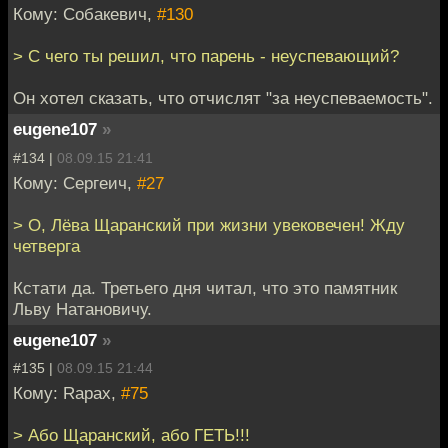
Кому: Собакевич,
#130
> С чего ты решил, что парень - неуспевающий?
Он хотел сказать, что отчислят "за неуспеваемость".
eugene107
»
#134 |
08.09.15 21:41
Кому: Сергеич,
#27
> О, Лёва Щаранский при жизни увековечен! Жду
четверга
Кстати да. Третьего дня читал, что это памятник
Льву Натановичу.
eugene107
»
#135 |
08.09.15 21:44
Кому: Rapax,
#75
> Або Щаранский, або ГЕТЬ!!!