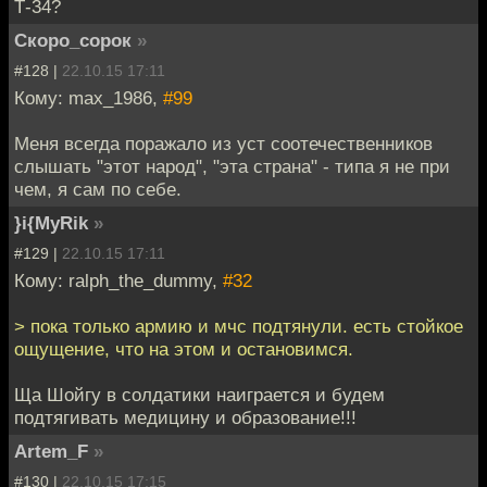
Т-34?
Скоро_сорок
»
#128 |
22.10.15 17:11
Кому: max_1986,
#99
Меня всегда поражало из уст соотечественников
слышать "этот народ", "эта страна" - типа я не при
чем, я сам по себе.
}i{MyRik
»
#129 |
22.10.15 17:11
Кому: ralph_the_dummy,
#32
> пока только армию и мчс подтянули. есть стойкое
ощущение, что на этом и остановимся.
Ща Шойгу в солдатики наиграется и будем
подтягивать медицину и образование!!!
Artem_F
»
#130 |
22.10.15 17:15