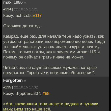
max_1986
»
#134 |
22.10.15 17:21
Кому: ach-zcb,
#117
Стариков детектед.
Камрад, еще раз. Для начала тебе надо узнать, как
устроено трансграничное перемещение денег. Тогда
ты проймешь как устанавливается курс и почему.
Потом, только потом, как и зачем им играет ЦБ и
почему он сейчас играть иначе не может.
Читай сам, не слушай всяких мудаков, которые
предлагают "простые и логичные объяснения".
Forgotten
»
#135 |
22.10.15 17:32
Кому: Щербина307,
#88
>Ага, заклинания типа -власти виднее и пугалки
майданом это наше всё.