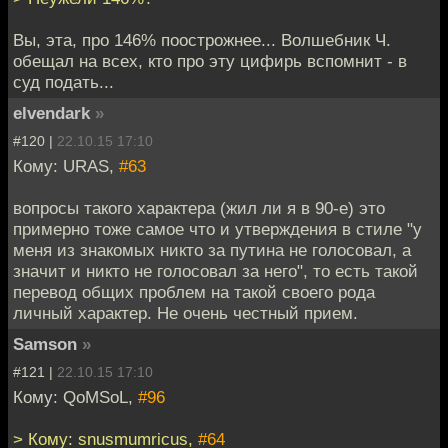
Вы, эта, про 146% поострожнее... Волшебник Ч.
обещал на всех, кто про эту цифирь вспомнит - в
суд подать...
elvendark
»
#120 |
22.10.15 17:10
Кому: URAS,
#63
вопросы такого характера (жил ли я в 90-е) это
примерно тоже самое что и утверждения в стиле "у
меня из знакомых никто за путина не голосовал, а
значит и никто не голосовал за него", то есть такой
перевод общих проблем на такой своего рода
личный характер. Не очень честный прием.
Samson
»
#121 |
22.10.15 17:10
Кому: QoMSoL,
#96
> Кому: snusmumricus,
#64