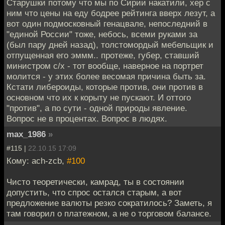
Старушки потому что мы по Сирии накатили, хер с
ним что цены на еду бодрее рейтинга вверх лезут, а
вот один подмосковный генацвале, непоследний в
"единой России" тоже, небось, всеми руками за
(был пару дней назад), толстомордый мебельщик и
отпущенная его эммм.. протеже, губер, ставший
министром с/х - тот вообще, наверное на портрет
молится - у этих более весомая причина быть за.
Кстати либероиды, которые против, они против в
основном что их к корыту не пускают. И оттого
"против", а по сути - одной природы явление.
Вопрос не в процентах. Вопрос в людях.
max_1986
»
#115 |
22.10.15 17:09
Кому: ach-zcb,
#100
Чисто теоретически, камрад, ты в состоянии
допустить, что спрос остался старым, а вот
предложение валюты резко сократилось? Заметь, я
там говорил о платежном, а не о торговом балансе.