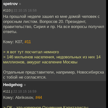
spetrov
»
#110 |
22.10.15 16:58
На прошлой неделе зашел ко мне домой человек с
опросным листом. Вопросов 20. Президент,
правительство, Сирия и пр. На все вопросы получил
ответы.
Кому: K07,
#11
> я вот тут посчитал немного
> 146 мильенов населения, недовольных из них 14
миллионов, аккурат население Москвы
Отдельные представители, например, Новосибирска
с тобой не согласятся.
Hedgehog
»
#111 |
22.10.15 16:59
Кому: Abrikosov,
#44
> ОК - это наверное Охуевшие Капиталисты.