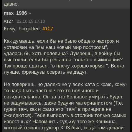
давно.
max_1986
»
#127 |
22.10.15 17:10
Кому: Forgotten,
#107
Как думаешь, если бы не было общего настроя и
установки на "мы наш новый мир построим",
удалась бы хоть половина? Думаешь, в войну бы
выстояли, если бы речь шла только о выживании?
Так проще сдаться, "в плену хорошо кормят". Всяко
лучше, французы соврать не дадут.
Не поверишь, но далеко не у всех хата с краю, кому-
то надо быть частью чего-то большого и
созидательного. Он за это большое умирать будет
не задумываясь, даже будучи материалистом (Т.е.
гурии там, как и само это "там" в принципе не
ожидаются). Тебе выписать в столбик только самых
известных? Напомнить судьбу того же Кошкина,
который генконструктор ХПЗ был, когда там делали