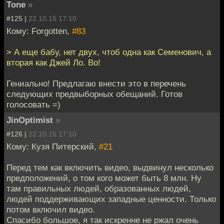
Tone
»
#125 |
22.10.15 17:10
Кому: Forgotten,
#83
> А еще бабу, нет двух, чтоб одна как Семенович, а
вторая как Джей Ло. Во!
Гениально! Предлагаю внести это в перечень
следующих предвыборных обещаний. Готов
голосовать =)
JinOptimist
»
#126 |
22.10.15 17:10
Кому: Кузя Питерский,
#21
Перед тем как включить видео, выдвинул несколько
предположений, о том кого может быть 8 млн. Ну
там правильных людей, образованных людей,
людей поддерживающих западные ценности. Только
потом включил видео.
Спасибо большое, я так искренне не ржал очень