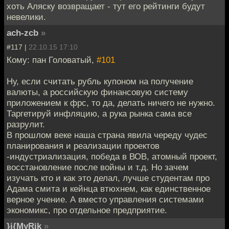
хоть Аляску возвращает - тут его рейтинги будут
невелики.
ach-zcb
»
#117 |
22.10.15 17:10
Кому: пан Головатый,
#101
Ну, если считать рубль купоном на получение
валюты, а российскую финансовую систему
приложением к фрс, то да, делать ничего не нужно.
Таргетируй инфляцию, а рука рынка сама все
разрулит.
В прошлом веке наша страна явила череду чудес
планирования и реализации проектов
-индустриализация, победа в ВОВ, атомный проект,
восстановление после войны и т.д. Но зачем
изучать кто и как это делал, лучше студентам про
Адама смита и кейнца втюхнем, как единственное
верное учение. А вместо управления системами
экономикс, про отдельное предприятие.
}i{MyRik
»