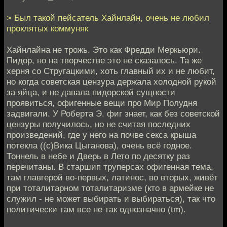
> Был такой пейсатель Хайнлайн, очень не любил
проклятых коммуняк
Хайнлайна не трожь. Это как Фредди Меркьюри.
Пидор, но на творчестве это не сказалось. Та же
херня со Стругацкими, хоть главный их и не любит,
но когда советская цензура держала холодной рукой
за яйца, и не давала пидорской сущности
проявиться, офигенные вещи про Мир Полудня
задвигали. У Роберта Э. фиг знает, как без советской
цензуры получилось, но не считая последних
произведений, где у него на почве секса крыша
потекла ((с)Вика Цыганова), очень всё годное.
Тоннель в небе и Дверь в Лето по десятку раз
перечитаны. В старшип труперсах офигенная тема,
там главгерой во-первых, латинос, во вторых, живёт
при тоталитарном тоталитаризме (кто в армейке не
служил - не может выбирать и выбираться), так что
политически там все не так однозначно (tm).