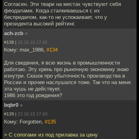
Согласен. Эти твари на местах чувствуют себя
феодалами. Когда сталкиваешься с их
беспределом, как-то не успокаивает, что у
президента высокий рейтинг.
ach-zcb
»
#138 |
22.10.15 17:42
Кому: max_1986,
#134
Для сведения, я всю жизнь в промышленности
работаю. Эту хрень про рыночную экономику знаю
изнутри. Сказок про убыточность производства в
России и прочее наслушался тоже. Так что на меня
эта чушь не действует.
1986 это год рождения?
bqbr0
»
#139 |
22.10.15 17:43
Кому: Forgotten,
#135
> С сопогами из под прилавка за цену