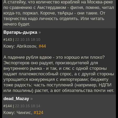
А статейку, что количество кораблей на Москва-реке
по сравнению с Амстердамом - фигня, помню, читал
когда-то, поржал. Короче, твАрцы - они такие. От
творчества надо личность отделять. Или читать
нечего будет.
Вратарь-дырка
»
#143 |
22.10.15 18:10
Кому: Abrikosov,
#44
А падение рубля вдвое - это хорошо или плохо?
Экспортеров оно радует, производителей для
внутреннего рынка - и так, и сяк: с одной стороны
падает платежеспособный спрос, а с другой стороны
упрощается конкуренция с импортерами; бюджету
тоже радость: часть поступлений (например, НДПИ
или пошлины) растет, а вот обязательства почти нет.
dead_Mazay
»
#144 |
22.10.15 18:14
Кому: Чингиc,
#124