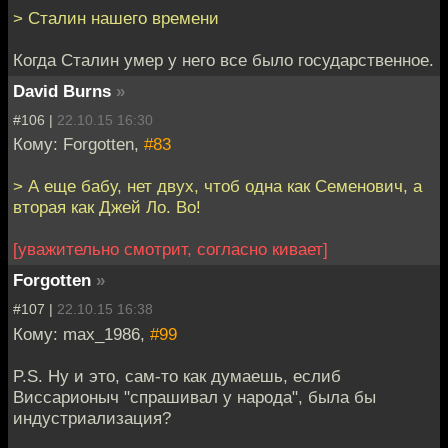
> Сталин нашего времени
Когда Сталин умер у него все было государственное.
David Burns
»
#106 |
22.10.15 16:30
Кому: Forgotten,
#83
> А еще бабу, нет двух, чтоб одна как Семенович, а
вторая как Джей Ло. Во!
[уважительно смотрит, согласно кивает]
Forgotten
»
#107 |
22.10.15 16:38
Кому: max_1986,
#99
P.S. Ну и это, сам-то как думаешь, еслиб
Виссарионыч "спрашивал у народа", была бы
индустриализация?