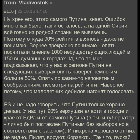
from_Vladivostok
»
#116 |
22.10.15 17:10
Ну хрен его, этого самого Путина, знает. Ошибок
много как было, так и осталось, а на одной Сирии
всё говно из родной страны не вывезешь.
Поэтому откуда 90% рейтинга взялось - даже не
понимаю. Вернее прекрасно понимаю - опять
посчитали мнение 1000 несуществующих людей в
150 выдуманных городах. И, что-то мне
подсказывает, что у нас в регионе Путин на
следующих выборах опять наберет немногим
больше 50%. Опять по каким-то непонятным
соображениям, несмотря на рейтинги. Наверное
потому, что малолетних дебилов нагонят голосовать.
PS и не надо говорить, что Путин только хорошо
делает. У нас тут 90% верхушки власти в городе и
крае от ЕдРа и от самого Путина (в т.ч. и губернатор
- лично был поставлен Путиным без выборов но в
соответствии с законом). И нихрена хорошего от них
не видно. Пилят, воруют, борзеют... Так что, пускай