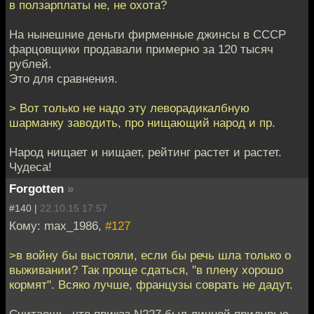
в ползарплаты не, не охота?
На нынешние деньги фирменные джинсы в СССР
фарцовщики продавали примерно за 120 тысяч
рублей.
Это для сравнения.
> Вот только не надо эту леворадикалбную
шарманку заводить, про нищающий народ и пр.
Народ нищает и нищает, рейтинг растет и растет.
Чудеса!
Forgotten
»
#140 |
22.10.15 17:57
Кому: max_1986,
#127
>в войну бы выстояли, если бы речь шла только о
выживании? Так проще сдаться, "в плену хорошо
кормят". Всяко лучше, французы соврать не дадут.
Считаешь, что приказ N227 был личной придурью