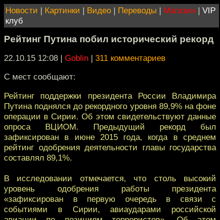
Новости
|
Картинки
|
Видео
|
Переводы
|
Магазин
|
VIP
клуб
Рейтинг Путина побил исторический рекорд
22.10.15 12:08
|
Goblin
|
311 комментариев
С мест сообщают:
Рейтинг поддержки президента России Владимира
Путина поднялся до рекордного уровня 89,9% на фоне
операции в Сирии. Об этом свидетельствуют данные
опроса ВЦИОМ. ​Предыдущий рекорд был
зафиксирован в июне 2015 года, когда в среднем
рейтинг одобрения деятельности главы государства
составлял 89,1%.
В исследовании отмечается, что столь высокий
уровень одобрения работы президента
«зафиксирован в первую очередь в связи с
событиями в Сирии, авиаударами российской
авиации по позициям террористов». Об этом