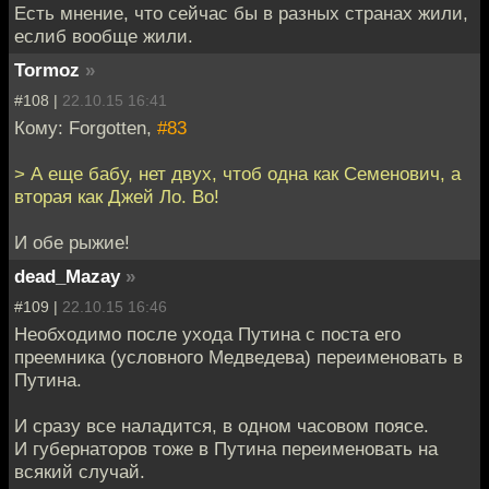
Есть мнение, что сейчас бы в разных странах жили,
еслиб вообще жили.
Tormoz
»
#108 |
22.10.15 16:41
Кому: Forgotten,
#83
> А еще бабу, нет двух, чтоб одна как Семенович, а
вторая как Джей Ло. Во!
И обе рыжие!
dead_Mazay
»
#109 |
22.10.15 16:46
Необходимо после ухода Путина с поста его
преемника (условного Медведева) переименовать в
Путина.
И сразу все наладится, в одном часовом поясе.
И губернаторов тоже в Путина переименовать на
всякий случай.