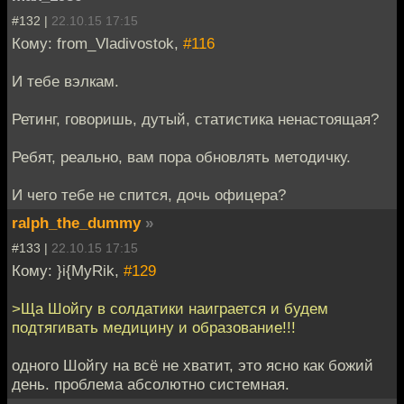
#132 |
22.10.15 17:15
Кому: from_Vladivostok,
#116
И тебе вэлкам.
Ретинг, говоришь, дутый, статистика ненастоящая?
Ребят, реально, вам пора обновлять методичку.
И чего тебе не спится, дочь офицера?
ralph_the_dummy
»
#133 |
22.10.15 17:15
Кому: }i{MyRik,
#129
>Ща Шойгу в солдатики наиграется и будем
подтягивать медицину и образование!!!
одного Шойгу на всё не хватит, это ясно как божий
день. проблема абсолютно системная.