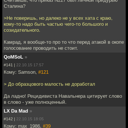
Сталина?
>Не поверишь, но далеко не у всех хата с краю,
кому-то надо быть частью чего-то большого и
созидательного.
Камрад, я вообще-то про то что перед атакой в окопе
голосование проводить не стоит.
QoMSoL
»
#141 |
22.10.15 17:57
Кому: Samson,
#121
> До образцового малость не доработал
Да ладно! Рецидивиста Навальнера цитирует слово
в слово - уже полноценный.
LX Da Mad
»
#142 |
22.10.15 18:05
Кому: max_1986,
#39