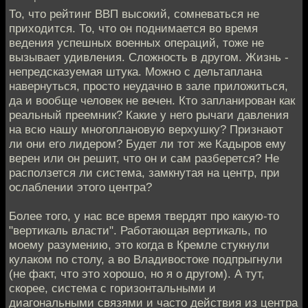
То, что рейтинг ВВП высокий, сомневаться не
приходится. То, что он поднимается во время
ведения успешных военных операций, тоже не
вызывает удивления. Сложность в другом. Жизнь -
непредсказуемая штука. Можно с дельтаплана
навернуться, просто неудачно в зале приложиться,
да и вообще человек не вечен. Кто запланирован как
реальный преемник? Какие у него рычаги давления
на всю нашу многоплановую верхушку? Признают
ли они его лидером? Будет ли тот же Кадыров ему
верен или он решит, что он и сам разберется? Не
расползется ли система, замкнутая на центр, при
ослаблении этого центра?
Более того, у нас все время твердят про какую-то
"вертикаль власти". Работающая вертикаль, по
моему разумению, это когда в Кремле стукнули
кулаком по столу, а во Владивостоке подпрыгнули
(не факт, что это хорошо, но я о другом). А тут,
скорее, система с горизонтальными и
диагональными связями и часто действия из центра