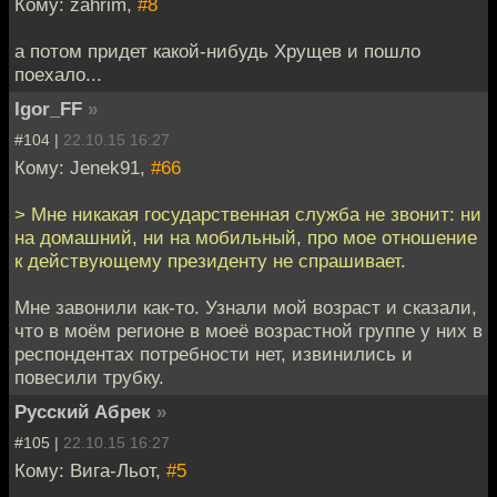
Кому: zahrim,
#8
а потом придет какой-нибудь Хрущев и пошло
поехало...
Igor_FF
»
#104 |
22.10.15 16:27
Кому: Jenek91,
#66
> Мне никакая государственная служба не звонит: ни
на домашний, ни на мобильный, про мое отношение
к действующему президенту не спрашивает.
Мне завонили как-то. Узнали мой возраст и сказали,
что в моём регионе в моеё возрастной группе у них в
респондентах потребности нет, извинились и
повесили трубку.
Русский Абрек
»
#105 |
22.10.15 16:27
Кому: Вига-Льот,
#5