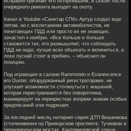
исправно признает его потерпевшим, и Duster после
очередного ремонта выходит на охоту.
Канал в Youtube «Санитар СПб» Артур создал еще
летом, но с воспитанием автомобилистов, не
почитающих ПДД или просто их не знающих,
зачастил к ноябрю. «Все больше и больше
становится тех, кто размышляет, что соблюдать
ПДД не надо, лучше всех объехать и вклиниться, а
лохи пускай стоят в пробке», – объяснил он
позицию.
Под играющие в салоне Rammstein и Evanescence
его Duster, оборудованный регистраторами, не
упускает возможности столкнуться с машиной,
которая перестраивается без поворотника,
маневрирует на перекрестках вопреки знакам особых
предписаний или подрезает.
За последний месяц интернет-серия ДТП Вишенкова
(столкновения на Приморском проспекте, Тучковом и
Чернореченском мостах, Кантемировской улице,