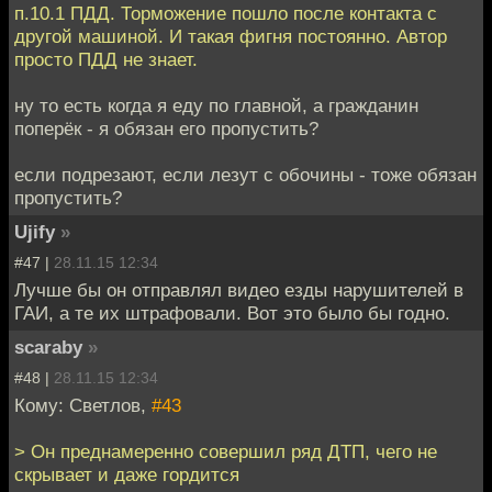
п.10.1 ПДД. Торможение пошло после контакта с
другой машиной. И такая фигня постоянно. Автор
просто ПДД не знает.
ну то есть когда я еду по главной, а гражданин
поперёк - я обязан его пропустить?
если подрезают, если лезут с обочины - тоже обязан
пропустить?
Ujify
»
#47 |
28.11.15 12:34
Лучше бы он отправлял видео езды нарушителей в
ГАИ, а те их штрафовали. Вот это было бы годно.
scaraby
»
#48 |
28.11.15 12:34
Кому: Светлов,
#43
> Он преднамеренно совершил ряд ДТП, чего не
скрывает и даже гордится