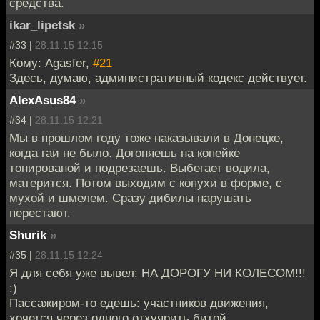
средства.
ikar_lipetsk
»
#33 |
28.11.15 12:15
Кому: Agasfer,
#21
Здесь, думаю, административный кодекс действует.
AlexAsus84
»
#34 |
28.11.15 12:21
Мы в прошлом году тоже наказывали в Донецке,
когда гаи не было. Догоняешь на копейке
тонированой и подрезаешь. Выбегает водила,
матерится. Потом выходим с копухи в форме, с
мухой и шмелем. Сразу дибилы нарушать
перестают.
Shurik
»
#35 |
28.11.15 12:24
Я для себя уже вывел: НА ДОРОГУ НИ КОЛЕСОМ!!!
:)
Пассажиром-то едешь: участников движения,
хочется через одного отхуярить битой...