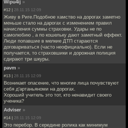
Wipu4ij
»
#12 |
28.11.15 12:09
Живу в Риге.Подобное хамство на дорогах заметно
меньше стало на дарогах с изменением правил
начисления суммы страховки. Удары не по
самолюбию , а по кошельку дают заметный еффект.
Люди попавшие в мелкие ДТП стараются
договариваться (часто неофициально). Если не
получается, то страховшики и дорожная полиция
сдирают три шкуры.
pavm
»
#13 |
28.11.15 12:09
Возникает опасение, что многие лица почувствуют
себя д'артаньяноми на дорогах.
Хороший учитель это тот, кто ненавидит своего
ученика?
Adviser
»
#14 |
28.11.15 12:09
Это перебор. В середине ролика как минимум