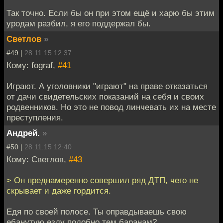
Так точно. Если бы он при этом ещё и харю бы этим
уродам разбил, я его поддержал бы.
Светлов
»
#49 |
28.11.15 12:37
Кому: fograf,
#41
Играют. А уголовники "играют" на праве отказаться
от дачи свидетельских показаний на себя и своих
родвенников. Но это не повод линчевать их на месте
преступления.
Андрей.
»
#50 |
28.11.15 12:40
Кому: Светлов,
#43
> Он преднамеренно совершил ряд ДТП, чего не
скрывает и даже гордится.
Едя по своей полосе. Ты оправдываешь свою
ебанутую езду подобно тем баранам?