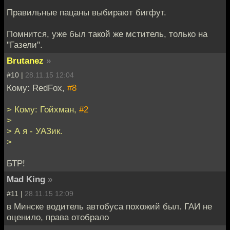
Правильные пацаны выбирают бигфут.
Помнится, уже был такой же мститель, только на
"Газели".
Brutanez
»
#10 |
28.11.15 12:04
Кому: RedFox,
#8
> Кому: Гойхман,
#2
>
> А я - УАЗик.
>
БТР!
Mad King
»
#11 |
28.11.15 12:09
в Минске водитель автобуса похожий был. ГАИ не
оценило, права отобрало