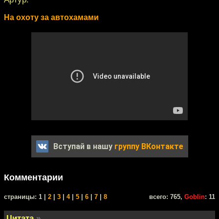
На охоту за автохамами
Вступай в нашу
группу ВКонтакте
Комментарии
cтраницы: 1 |
2
|
3
|
4
|
5
|
6
|
7
|
8
всего: 765,
Goblin
: 11
Цитата
»