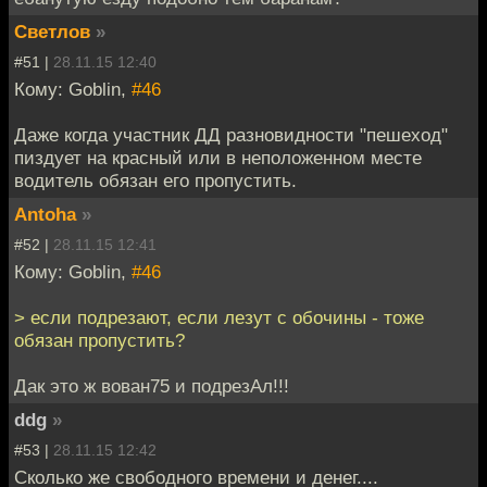
Светлов
»
#51 |
28.11.15 12:40
Кому: Goblin,
#46
Даже когда участник ДД разновидности "пешеход"
пиздует на красный или в неположенном месте
водитель обязан его пропустить.
Antoha
»
#52 |
28.11.15 12:41
Кому: Goblin,
#46
> если подрезают, если лезут с обочины - тоже
обязан пропустить?
Дак это ж вован75 и подрезАл!!!
ddg
»
#53 |
28.11.15 12:42
Сколько же свободного времени и денег....