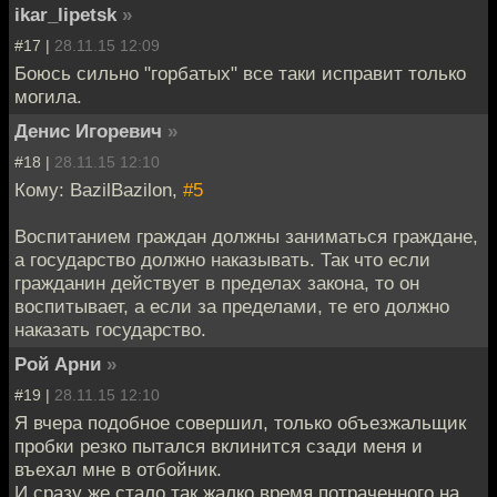
ikar_lipetsk
»
#17 |
28.11.15 12:09
Боюсь сильно "горбатых" все таки исправит только
могила.
Денис Игоревич
»
#18 |
28.11.15 12:10
Кому: BazilBazilon,
#5
Воспитанием граждан должны заниматься граждане,
а государство должно наказывать. Так что если
гражданин действует в пределах закона, то он
воспитывает, а если за пределами, те его должно
наказать государство.
Рой Арни
»
#19 |
28.11.15 12:10
Я вчера подобное совершил, только объезжальщик
пробки резко пытался вклинится сзади меня и
въехал мне в отбойник.
И сразу же стало так жалко время потраченного на