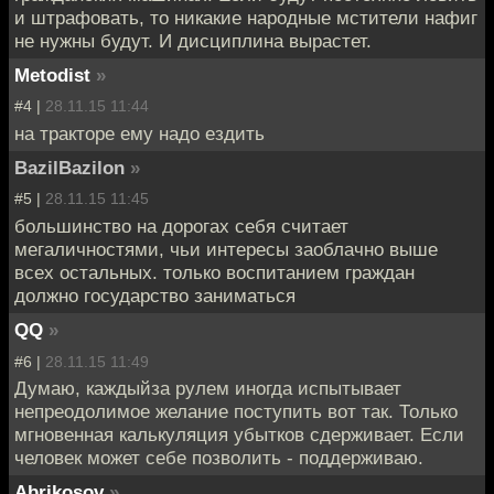
и штрафовать, то никакие народные мстители нафиг
не нужны будут. И дисциплина вырастет.
Metodist
»
#4 |
28.11.15 11:44
на тракторе ему надо ездить
BazilBazilon
»
#5 |
28.11.15 11:45
большинство на дорогах себя считает
мегаличностями, чьи интересы заоблачно выше
всех остальных. только воспитанием граждан
должно государство заниматься
QQ
»
#6 |
28.11.15 11:49
Думаю, каждыйза рулем иногда испытывает
непреодолимое желание поступить вот так. Только
мгновенная калькуляция убытков сдерживает. Если
человек может себе позволить - поддерживаю.
Abrikosov
»