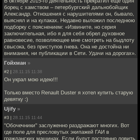
В октябре 2015-го деятельность прекратил еще один
борец с хамством – петербургский дальнобойщик
Александр. Отношения с нарушителями он, бывало,
выяснял и на кулаках. Недавно выложил последнюю
подборку с пояснением: «Извините, но серия
заключительная, ибо я для себя обрел духовное
равновесие, позволяющее мне смотреть на быдлоту
свысока, без приступов гнева. Она не достойна ни
внимания, ни публикации в Сети. Удачи на дорогах».
Гойхман
»
#2 |
28.11.15 11:38
Он украл мою идею!!!
Только вместо Renault Duster я хотел купить старую
девятку :)
Ujify
»
#3 |
28.11.15 11:44
"Обочечники" заслуженно раздражают многих. Вот
где поле для пресловутых экипажей ГАИ в
гражданских машинах. Если будут постоянно ловить