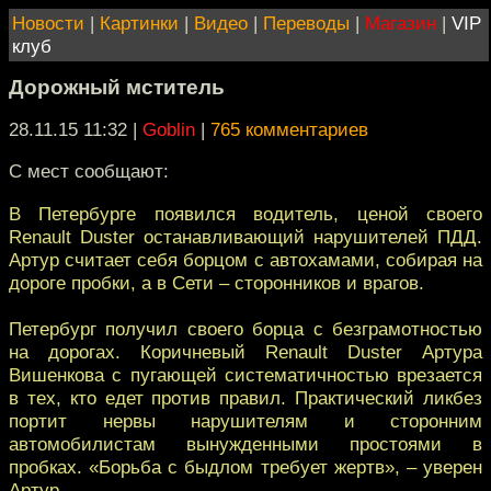
Новости
|
Картинки
|
Видео
|
Переводы
|
Магазин
|
VIP
клуб
Дорожный мститель
28.11.15 11:32
|
Goblin
|
765 комментариев
С мест сообщают:
В Петербурге появился водитель, ценой своего
Renault Duster останавливающий нарушителей ПДД.
Артур считает себя борцом с автохамами, собирая на
дороге пробки, а в Сети – сторонников и врагов.
Петербург получил своего борца с безграмотностью
на дорогах. Коричневый Renault Duster Артура
Вишенкова с пугающей систематичностью врезается
в тех, кто едет против правил. Практический ликбез
портит нервы нарушителям и сторонним
автомобилистам вынужденными простоями в
пробках. «Борьба с быдлом требует жертв», – уверен
Артур.