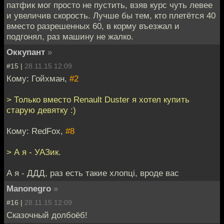
патфик мог просто не пустить, взяв курс чуть левее
и увеличив скорость. Лучше бы тем, кто плетётся 40
вместо разрешенных 60, в корму въезжал и
подгонял, раз машину не жалко.
Оккупант
»
#15 |
28.11.15 12:09
Кому: Гойхман,
#2
> Только вместо Renault Duster я хотел купить
старую девятку :)
Кому: RedFox,
#8
> А я - УАЗик.
А я - ДДД, раз есть такие хлопцi, вроде вас
Manonegro
»
#16 |
28.11.15 12:09
Сказочный долбоёб!