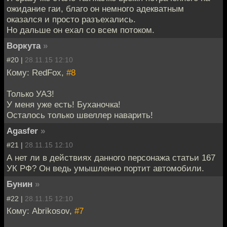
ожидание гаи, благо он немного адекватным
оказался и просто разъехались.
Но дальше он ехал со всем потоком.
Воркута
»
#20 |
28.11.15 12:10
Кому: RedFox,
#8
Только УАЗ!
У меня уже есть! Буханочка!
Осталось только швеллер наварить!
Agasfer
»
#21 |
28.11.15 12:10
А нет ли в действиях данного персонажа статьи 167
УК РФ? Он ведь умышленно портит автомобили.
Бунин
»
#22 |
28.11.15 12:10
Кому: Abrikosov,
#7