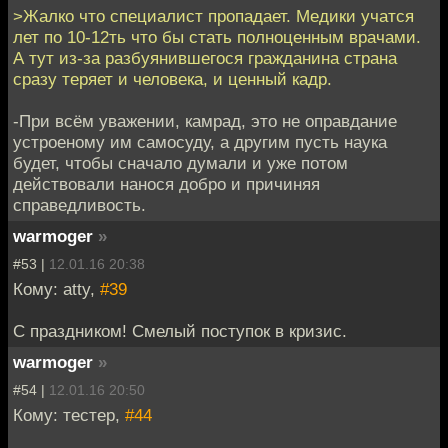
>Жалко что специалист пропадает. Медики учатся
лет по 10-12ть что бы стать полноценным врачами.
А тут из-за разбуянившегося гражданина страна
сразу теряет и человека, и ценный кадр.
-При всём уважении, камрад, это не оправдание
устроеному им самосуду, а другим пусть наука
будет, чтобы сначало думали и уже потом
действовали нанося добро и причиняя
справедливость.
warmoger
»
#53 |
12.01.16 20:38
Кому: atty,
#39
С праздником! Смелый поступок в кризис.
warmoger
»
#54 |
12.01.16 20:50
Кому: тестер,
#44