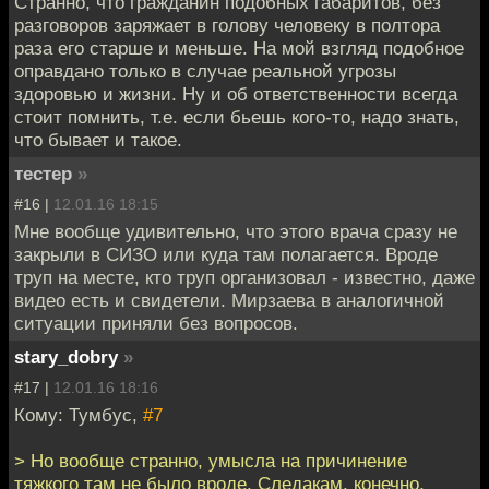
Странно, что гражданин подобных габаритов, без
разговоров заряжает в голову человеку в полтора
раза его старше и меньше. На мой взгляд подобное
оправдано только в случае реальной угрозы
здоровью и жизни. Ну и об ответственности всегда
стоит помнить, т.е. если бьешь кого-то, надо знать,
что бывает и такое.
тестер
»
#16 |
12.01.16 18:15
Мне вообще удивительно, что этого врача сразу не
закрыли в СИЗО или куда там полагается. Вроде
труп на месте, кто труп организовал - известно, даже
видео есть и свидетели. Мирзаева в аналогичной
ситуации приняли без вопросов.
stary_dobry
»
#17 |
12.01.16 18:16
Кому: Тумбус,
#7
> Но вообще странно, умысла на причинение
тяжкого там не было вроде. Следакам, конечно,