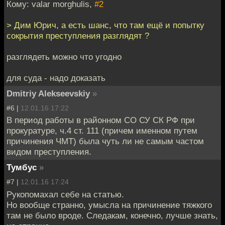
Кому: valar morghulis,
#2
> Дим Юрич, а есть шанс, что там ещё и попытку
сокрытия преступления разглядят ?
разглядеть можно что угодно
для суда - надо доказать
Dmitriy Alekseevskiy
»
#6 |
12.01.16 17:22
В период работы в районном СО СУ СК РФ при
прокуратуре, ч.4 ст. 111 (причем именном путем
причинения ЧМТ) была чуть ли не самым частом
видом преступления.
Тумбус
»
#7 |
12.01.16 17:24
Рукопомахал себе на статью.
Но вообще странно, умысла на причинение тяжкого
там не было вроде. Следакам, конечно, лучше знать,