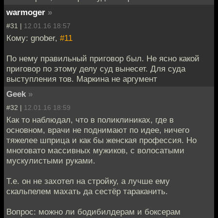
warmoger
»
#31 |
12.01.16 18:57
Кому: gnober,
#11
По нему правильный приговор был. Не ясно какой
приговор по этому делу суд вынесет. Для суда
выступления тов. Маркина не аргумент
Geek
»
#32 |
12.01.16 18:59
Как то наблюдал, что в поликлиниках, где в
основном, врачи не поднимают по идее, ничего
тяжелее шприца и как бы женская профессия. Но
многовато массивных мужиков, с волосатыми
мускулистыми руками.
Т.е. он не захотел на стройку, а лучше ему
скальпелем махать да сестёр тараканить.
Вопрос: можно ли бодибилдерам и боксерам