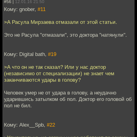
#56 |
12.01.16 21:50
Кому: gnober,
#11
>А Расула Мирзаева отмазали от этой статьи.
Это не Расула "отмазали", это доктора "натянули".
Кому: Digital bath,
#19
>А что он не так сказал? Или у нас доктор
(независимо от специализации) не знает чем
заканчиваются удары в голову?
Человек умер не от удара в голову, а неудачно
ударившись затылком об пол. Доктор его головой об
пол не бил.
Кому: Alex__Spb,
#22