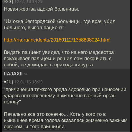
#20 |
12.01.16 18:29
Новая жертва адской больницы.
"Из окна белгородской больницы, где врач убил
больного, выпал пациент"
http://ria.ru/incidents/20160112/1358608024.html
Видать пациент увидел, что на него медсестра
показывает пальцем и решил сам покончить с
собой, не дожидаясь прихода хирурга.
llAJAXll
»
#21 |
12.01.16 18:29
"причинения тяжкого вреда здоровью при нанесении
ударов потерпевшему в жизненно важный орган
голову"
Печально все это конечно... Хоть у кого то в
нынешнее время голова оказалась жизненно важным
органом, и того пришибли.