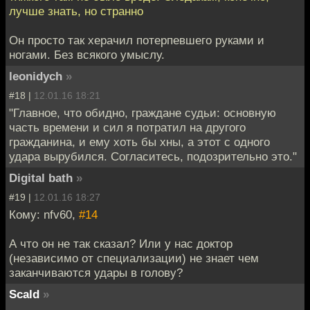
лучше знать, но странно
Он просто так херачил потерпевшего руками и
ногами. Без всякого умыслу.
leonidych
»
#18 |
12.01.16 18:21
"Главное, что обидно, граждане судьи: основную
часть времени и сил я потратил на другого
гражданина, и ему хоть бы хны, а этот с одного
удара вырубился. Согласитесь, подозрительно это."
Digital bath
»
#19 |
12.01.16 18:27
Кому: nfv60,
#14
А что он не так сказал? Или у нас доктор
(независимо от специализации) не знает чем
заканчиваются удары в голову?
Scald
»