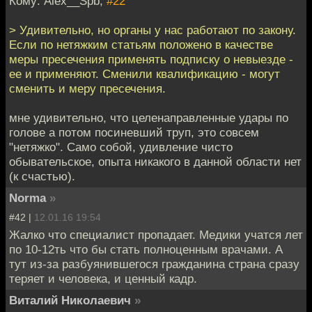
Кому: Alex__Spb,
#22
> Удивительно, но органы у нас работают по закону.
Если по нетяжким статьям положено в качестве
меры пресечения применять подписку о невыезде -
ее и применяют. Сменили квалификацию - могут
сменить и меру пресечения.
мне удивительно, что целенаправленные удары по
голове а потом посиневший труп, это совсем
"нетяжко". Само собой, удивление чисто
обывательское, опыта никакого в данной области нет
(к счастью).
Norma
»
#42 |
12.01.16 19:54
Жалко что специалист пропадает. Медики учатся лет
по 10-12ть что бы стать полноценным врачами. А
тут из-за разбуянившегося гражданина страна сразу
теряет и человека, и ценный кадр.
Виталий Николаевич
»