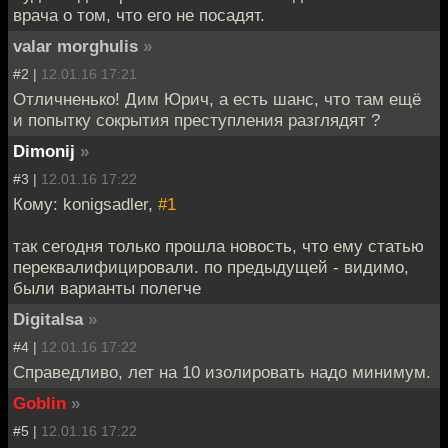
врача о том, что его не посадят.
valar morghulis
»
#2 |
12.01.16 17:21
Отличненько! Дим Юрич, а есть шанс, что там ещё
и попытку сокрытия преступления разглядят ?
Dimonij
»
#3 |
12.01.16 17:22
Кому: konigsadler,
#1
так сегодня только прошла новость, что ему статью
переквалифицировали. по предыдущей - видимо,
были варианты полегче
Digitalsa
»
#4 |
12.01.16 17:22
Справедливо, лет на 10 изолировать надо минимум.
Goblin
»
#5 |
12.01.16 17:22