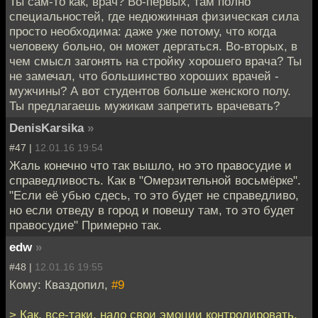
Ты сам-то как, врач? Во-первых, там полно
специальностей, где недюжинная физическая сила
просто необходима: даже уже потому, что когда
человеку больно, он может дергаться. Во-вторых, в
чем смысл загонять на стройку хорошего врача? Ты
не замечал, что большинство хороших врачей -
мужчины? А вот студентов больше женского полу.
Ты предлагаешь мужикам запретить врачевать?
DenisKarsika
»
#47 |
12.01.16 19:54
Жаль конечно что так вышло, но это правосудие и
справедливость. Как в "Омерзительной восьмёрке".
"Если её убью сдесь, то это будет не справедливо,
но если отведу в город и повешу там, то это будет
правосудие" Примерно так.
edw
»
#48 |
12.01.16 19:55
Кому: Кваздопил,
#9
> Как, все-таки, надо свои эмоции контролировать.