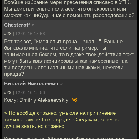
Вообще избрание меры пресечения описано в УПК.
Мы действительно полагаем, что он скроется или
сможет как-нибудь иначе помешать расследованию?
Chesteroff
»
#28 |
12.01.16 18:56
Вот так вот, "имея опыт врача... знал...". Раньше
бытовало мнение, что если например, ты
занимаешься боксом, то в драке твои действия тоже
могут быть квалифицированы как намеренные, т.к.
ты владеешь специальными навыками, неужели
правда?
Виталий Николаевич
»
#29 |
12.01.16 18:56
Кому: Dmitriy Alekseevskiy,
#6
> Но вообще странно, умысла на причинение
тяжкого там не было вроде. Следакам, конечно,
лучше знать, но странно.