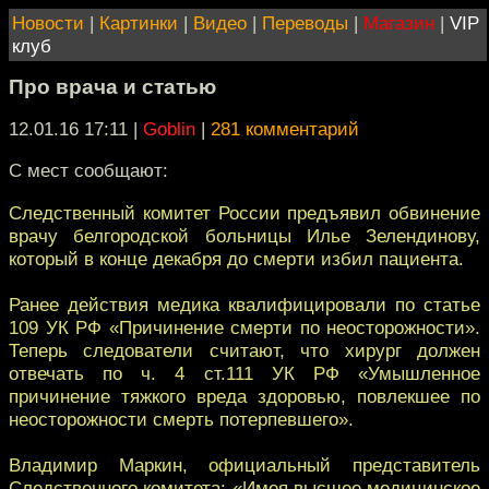
Новости
|
Картинки
|
Видео
|
Переводы
|
Магазин
|
VIP
клуб
Про врача и статью
12.01.16 17:11
|
Goblin
|
281 комментарий
С мест сообщают:
Следственный комитет России предъявил обвинение
врачу белгородской больницы Илье Зелендинову,
который в конце декабря до смерти избил пациента.
Ранее действия медика квалифицировали по статье
109 УК РФ «Причинение смерти по неосторожности».
Теперь следователи считают, что хирург должен
отвечать по ч. 4 ст.111 УК РФ «Умышленное
причинение тяжкого вреда здоровью, повлекшее по
неосторожности смерть потерпевшего».
Владимир Маркин, официальный представитель
Следственного комитета: «Имея высшее медицинское