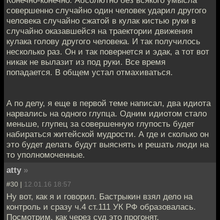
Конечно-конечно. Абсолютно без всякого умысла
совершенно случайно один человек ударил другого
человека случайно сжатой в кулак кистью руки в
случайно оказавшейся на траектории движения
кулака голову другого человека. И так получилось
несколько раз. Он и так повернется и эдак, а тот вот
никак не вылазит из под руки. Все время
попадается. В общем устал отмахиваться.
А по делу, я еще в первой теме написал, два идиота
нарвались на одного глупца. Одним идиотом стало
меньше, глупец за совершенную глупость будет
набираться житейской мудрости. А где и сколько он
это будет делать будут выяснять и решать люди на
то уполномоченные.
atty
»
#30 |
12.01.16 18:57
Ну вот, как я и говорил. Бастрыкин взял дело на
контроль и сразу ч.4 ст.111 УК РФ образовалась.
Посмотрим, как через суд это прогонят.