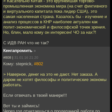
> Касательно Китая - это крупнейшая торгово-
промышленная экономика мира (на счет фиктивного
и виртуального капитала пока лидер США), это
самая населенная страна. Казалось бы - изучение и
анализ процессов в КНР наиболее актуален как
полит-экономической и философской точек зрения.
Но, блин, мало кому он интересен! ЧО за нах?!
С ИДВ РАН что не так?
Кенгапромить
»
#808 |
31.01.16 21:20
Кому: stepnick,
#802
> Наверное, денег на это не дают. Нет заказа. А
даром не хотят философы и политические экономы
работать.
Если отвечать в твоей манере!!!
Вот ты и займись!
Через год отчитаешься о проделанной работе по