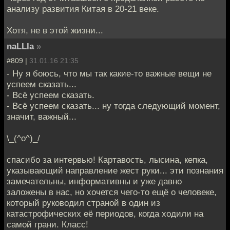
анализу развития Китая в 20-21 веке.
Хотя, не в этой жизни...
naLLIa
»
#809 |
31.01.16 21:35
- Ну я боюсь, что мы так какие-то важные вещи не
успеем сказать...
- Всё успеем сказать.
- Всё успеем сказать... ну тогда следующий момент,
значит, важный...
\_(^о^)_/
спасибо за интервью! Картавость, лысина, кепка,
указывающий направление жест руки... эти познания
замечательны, информативны и уже давно
заложены в нас, но хочется чего-то ещё о человеке,
который руководил страной в один из
катастрофических её периодов, когда ходили на
самой грани. Класс!