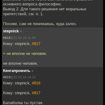
основного вопроса философии.
Вывод 2. Для такого решения нет моральных
препятствий, см. п. 1.
Похоже, сам не понимаешь, куда залез.
stepnick
»
#818 |
01.02.16 11:34
Кому: stepnick,
#817
> не вполне не человек.
не вполне человек.
Кенгапромить
»
#819 |
01.02.16 14:21
Кому: stepnick,
#816
Кому: stepnick,
#817
Балаболка ты пустая.