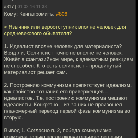
#817 |
01.02.16 11:33
Кому: Кенгапромить,
#806
> Язычник или вероотступник вполне человек для
средневекового обывателя?
1. Идеалист вполне человек для материалиста?
Вряд ли. Солипсист точно не вполне не человек.
Живёт в фантазийном мире, к адекватным реакциям
не способен. Кто есть солипсист - продвинутый
материалист решает сам.
2. Построению коммунизма препятствует идеализм,
как свойство сознания его приверженцев –
идеалистов. Т.е, построению коммунизма мешают
идеалисты. Конкретно – из-за них не произошёл
планомерный переход первой фазы коммунизма во
вторую.
Вывод 1. Согласно п. 2, победа коммунизма
возможна только после окончательного решения