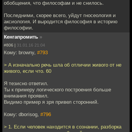
обобщения, что философам и не снилось.
Последними, скорее всего, уйдут гносеология и
аксиология. И выродится философия в историю
философии.
Кенгапромить
»
#806 |
31.01.16 21:04
Кому: browny,
#793
> А изначально речь шла об отличии живого от не
живого, если что. 60
Я тезисно ответил.
Ты к примеру логического построения больше
внимания проявил.
Видимо пример я зря привел сторонний.
Кому: dborisog,
#796
> 1. Если человек находится в сознании, разборка