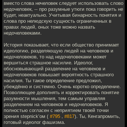
вместо слова нечеловек следует использовать слово
недочеловек, -- про разумные утюги пока говорить не
будет, неактуально. Учитывая бинарность понятия и
слова про нелюдскую сущность ограниченных в
правах людей, оных тоже можно назвать
недочеловеками.
История показывает, что если общество принимает
идеологию, разделяющую людей на человеков и
недочеловеков, то над недочеловеками может
вершиться страшное насилие. Идеолог,
обосновывающий разделение на человеков и
недочеловеков повышает вероятность страшного
насилия. Ты такое определение предложил,
убеждённо и системно. Очень коротко определение.
Позволяющее дополнять и корректировать понятие
разумности мышления, тем самым управляя
разделением на человеков и недочеловеков. Я
полностью согласен с неприятием твоей точки
зрения stepnick’ом (
#795
,
#817
). Ты, Кенгапромить,
готовый идеолог фашизма.