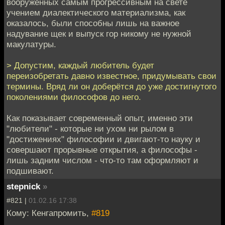
вооруженных самым прогрессивным на свете
учением диалектического материализма, как
оказалось, были способны лишь на важное
надувание щек и выпуск гор никому не нужной
макулатуры.
> Допустим, каждый любитель будет
переизобретать давно известное, придумывать свои
термины. Вряд ли он доберётся до уже достигнутого
поколениями философов до него.
Как показывает современный опыт, именно эти
"любители" - которые ни ухом ни рылом в
"достижениях" философии и двигают-то науку и
совершают прорывные открытия, а философы -
лишь задним числом - что-то там оформляют и
подшивают.
stepnick
»
#821 |
01.02.16 17:38
Кому: Кенгапромить,
#819