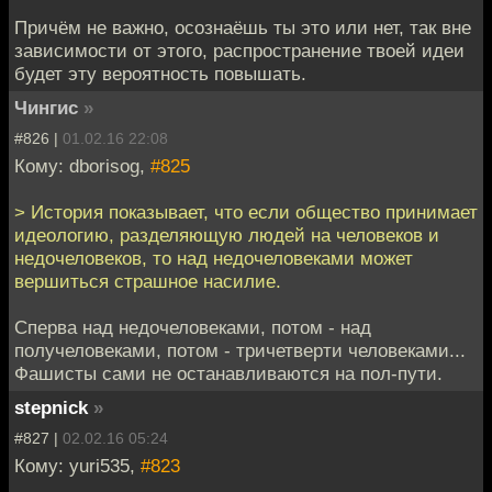
Причём не важно, осознаёшь ты это или нет, так вне
зависимости от этого, распространение твоей идеи
будет эту вероятность повышать.
Чингиc
»
#826 |
01.02.16 22:08
Кому: dborisog,
#825
> История показывает, что если общество принимает
идеологию, разделяющую людей на человеков и
недочеловеков, то над недочеловеками может
вершиться страшное насилие.
Сперва над недочеловеками, потом - над
получеловеками, потом - тричетверти человеками...
Фашисты сами не останавливаются на пол-пути.
stepnick
»
#827 |
02.02.16 05:24
Кому: yuri535,
#823