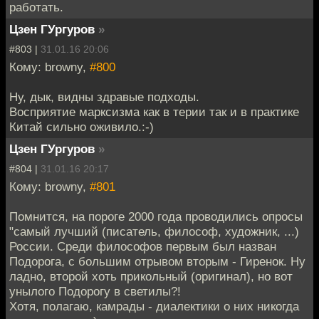
работать.
Цзен ГУргуров
»
#803 |
31.01.16 20:06
Кому: browny,
#800
Ну, дык, видны здравые подходы.
Восприятие марксизма как в терии так и в практике
Китай сильно оживило.:-)
Цзен ГУргуров
»
#804 |
31.01.16 20:17
Кому: browny,
#801
Помнится, на пороге 2000 года проводились опросы
"самый лучший (писатель, философ, художник, ...)
России. Среди философов первым был назван
Подорога, с большим отрывом вторым - Гиренок. Ну
ладно, второй хоть прикольный (оригинал), но вот
унылого Подорогу в светилы?!
Хотя, полагаю, камрады - диалектики о них никогда