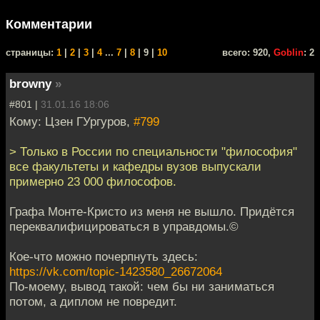
Комментарии
cтраницы:
1
|
2
|
3
|
4
...
7
|
8
| 9 |
10
всего: 920,
Goblin
: 2
browny
»
#801 |
31.01.16 18:06
Кому: Цзен ГУргуров,
#799
> Только в России по специальности "философия"
все факультеты и кафедры вузов выпускали
примерно 23 000 философов.
Графа Монте-Кристо из меня не вышло. Придётся
переквалифицироваться в управдомы.©
Кое-что можно почерпнуть здесь:
https://vk.com/topic-1423580_26672064
По-моему, вывод такой: чем бы ни заниматься
потом, а диплом не повредит.