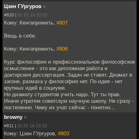
Цзен ГУргуров
»
#810 |
31.01.16 22:02
Кому: Кенгапромить,
#807
Вещь в себе.
Кому: Кенгапромить,
#806
Курс философии и профессиональное философское
осмысление - это как дипломная работа и
докторския диссертация. Задач не ставят. Диамат в
загоне, размаха у философии нет. По идее - нет
крупных идей в социуме.
Но диамату студентов учить надо. Тут ты прав.
Иначе утратим советскую научную школу. Не сразу -
постепенно. Чему их учат сейчас - понятно...
browny
»
#811 |
31.01.16 22:02
Кому: Цзен ГУргуров,
#803