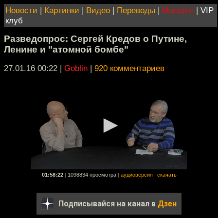
Новости
|
Картинки
|
Видео
|
Переводы
|
Магазин
|
VIP
клуб
Разведопрос: Сергей Кредов о Путине,
Ленине и "атомной бомбе"
27.01.16 00:22
|
Goblin
|
920 комментариев
01:58:22
|
1098834 просмотра
|
аудиоверсия
|
скачать
Подписывайся на канал в
Дзен