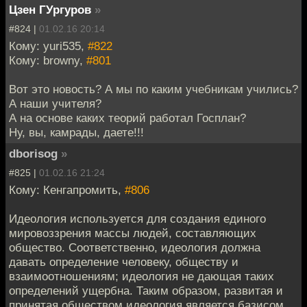
Цзен ГУргуров
»
#824 |
01.02.16 20:14
Кому: yuri535,
#822
Кому: browny,
#801
Вот это новость? А мы по каким учебникам учились?
А наши учителя?
А на основе каких теорий работал Госплан?
Ну, вы, камрады, даете!!!
dborisog
»
#825 |
01.02.16 21:24
Кому: Кенгапромить,
#806
Идеология используется для создания единого
мировоззрения массы людей, составляющих
общество. Соответственно, идеология должна
давать определение человеку, обществу и
взаимоотношениям; идеология не дающая таких
определений ущербна. Таким образом, развитая и
принятая обществом идеология является базисом