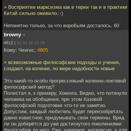
> Восприятие марксизма как в терии так и в практике
Китай сильно оживило.:-)
Непонятно только, за что воробьям досталось. 60
browny
»
#812 |
31.01.16 22:28
Кому: Чингиc,
#805
> всевозможные философские подходы и учения,
создают, на коленке, по мере надобности новые
Это какой-то особо прогрессивынй коленно-локтевой
философский метод?
Полистал я, к примеру, Хокинга. Видно, что потянуло
человека на обобщения, при этом базовой
философской подготовки что-то не заметно.
Допустим, каждый любитель будет переизобретать
давно известное, придумывать свои термины. Вряд
ли он доберётся до уже достигнутого поколениями
философов до него. Ему, наверное, интересно, а для