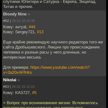
спутники Юпитера и Сатурна - Европа, Энцелад,
Титан и прочие.
Bloody Nine
»
#52 |
28.02.16 10:35
Кому: avryal,
#44
Кому: Sergey721,
#13
Еще крайне рекомендую научного редактора того-же
сайта Дробышевского. Лекции про происхождение
человека и разные расы у него длинные, но
интересные весьма.
Для примера:
https://www.youtube.com/watch?
v=3a20vAFfHks
Nikolai
»
#53 |
28.02.16 11:22
Кому: KAS727,
#5
> Вопрос про возникновение жизни: Вспомнилось
популярное рассуждение, что вероятность