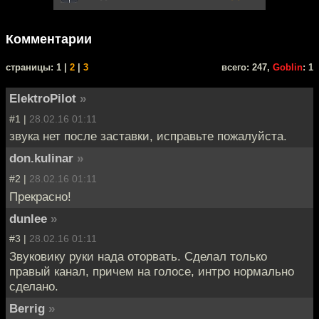
Комментарии
cтраницы: 1 |
2
|
3
всего: 247,
Goblin
: 1
ElektroPilot
»
#1 |
28.02.16 01:11
звука нет после заставки, исправьте пожалуйста.
don.kulinar
»
#2 |
28.02.16 01:11
Прекрасно!
dunlee
»
#3 |
28.02.16 01:11
Звуковику руки нада оторвать. Сделал только
правый канал, причем на голосе, интро нормально
сделано.
Berrig
»