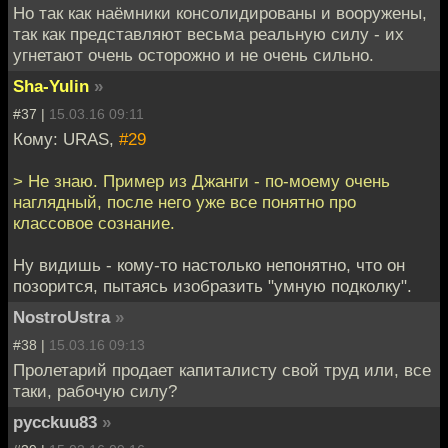
Но так как наёмники консолидированы и вооружены,
так как представляют весьма реальную силу - их
угнетают очень осторожно и не очень сильно.
Sha-Yulin
»
#37 |
15.03.16 09:11
Кому: URAS,
#29
> Не знаю. Пример из Джанги - по-моему очень
наглядный, после него уже все понятно про
классовое сознание.
Ну видишь - кому-то настолько непонятно, что он
позорится, пытаясь изобразить "умную подколку".
NostroUstra
»
#38 |
15.03.16 09:13
Пролетарий продает капиталисту свой труд или, все
таки, рабочую силу?
pycckuu83
»