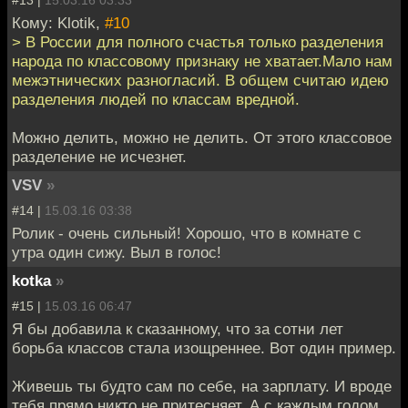
#13 |
15.03.16 03:33
Кому: Klotik,
#10
> В России для полного счастья только разделения
народа по классовому признаку не хватает.Мало нам
межэтнических разногласий. В общем считаю идею
разделения людей по классам вредной.
Можно делить, можно не делить. От этого классовое
разделение не исчезнет.
VSV
»
#14 |
15.03.16 03:38
Ролик - очень сильный! Хорошо, что в комнате с
утра один сижу. Выл в голос!
kotka
»
#15 |
15.03.16 06:47
Я бы добавила к сказанному, что за сотни лет
борьба классов стала изощреннее. Вот один пример.
Живешь ты будто сам по себе, на зарплату. И вроде
тебя прямо никто не притесняет. А с каждым годом