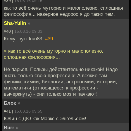
#39 |
15.03.16 09:16
как то всё очень муторно и малополезно, сплошная
философия... наверное недорос я до таких тем.
Sha-Yulin
»
#40 |
15.03.16 09:33
Кому: pycckuu83,
#39
> как то всё очень муторно и малополезно,
сплошная философия...
Не парься. Пользы действительно никакой! Надо
знать только свою профессию! А всякие там
физики, химии, биологии, астрономии, истории,
математики (относящееся к профессии -
вычеркнуть) - они только мозги пачкают!
Блок
»
#41 |
15.03.16 09:55
Юлин с ДЮ как Маркс с Энгельсом!
Burr
»