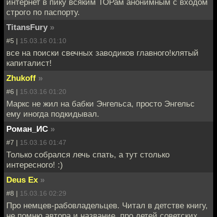
интернет в пику всяким ТОРам анонимным с входом
строго по паспорту.
TitansFury
»
#5 |
15.03.16 01:10
все на поиски свечных заводиков главного!клятый
капиталист!
Zhukoff
»
#6 |
15.03.16 01:20
Маркс не жил на бабки Энгельса, просто Энгельс
ему иногда подкидывал.
Роман_ИС
»
#7 |
15.03.16 01:47
Только собрался лечь спать, а тут столько
интересного! :)
Deus Ex
»
#8 |
15.03.16 02:29
Про немцев-рабовладельцев. Читал в детстве книгу,
не помню автора и название, про детей советских