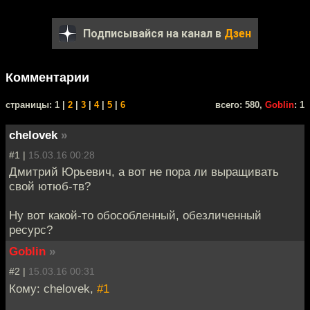
Подписывайся на канал в
Дзен
Комментарии
cтраницы: 1 |
2
|
3
|
4
|
5
|
6
всего: 580,
Goblin
: 1
chelovek
»
#1 |
15.03.16 00:28
Дмитрий Юрьевич, а вот не пора ли выращивать
свой ютюб-тв?
Ну вот какой-то обособленный, обезличенный
ресурс?
Goblin
»
#2 |
15.03.16 00:31
Кому: chelovek,
#1