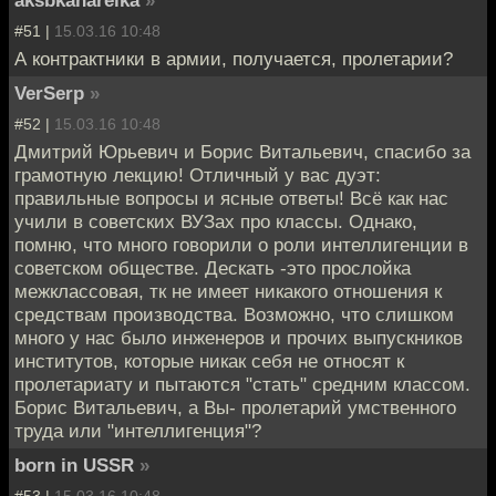
aksbkanareika
»
#51 |
15.03.16 10:48
А контрактники в армии, получается, пролетарии?
VerSerp
»
#52 |
15.03.16 10:48
Дмитрий Юрьевич и Борис Витальевич, спасибо за
грамотную лекцию! Отличный у вас дуэт:
правильные вопросы и ясные ответы! Всё как нас
учили в советских ВУЗах про классы. Однако,
помню, что много говорили о роли интеллигенции в
советском обществе. Дескать -это прослойка
межклассовая, тк не имеет никакого отношения к
средствам производства. Возможно, что слишком
много у нас было инженеров и прочих выпускников
институтов, которые никак себя не относят к
пролетариату и пытаются "стать" средним классом.
Борис Витальевич, а Вы- пролетарий умственного
труда или "интеллигенция"?
bоrn in USSR
»