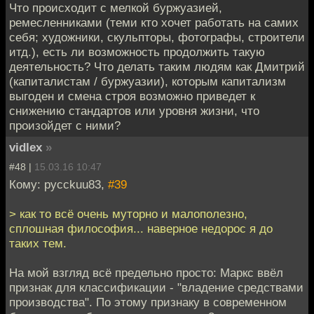
Что происходит с мелкой буржуазией,
ремесленниками (теми кто хочет работать на самих
себя; художники, скульпторы, фотографы, строители
итд.), есть ли возможность продолжить такую
деятельность? Что делать таким людям как Дмитрий
(капиталистам / буржуазии), которым капитализм
выгоден и смена строя возможно приведет к
снижению стандартов или уровня жизни, что
произойдет с ними?
vidlex
»
#48 |
15.03.16 10:47
Кому: pycckuu83,
#39
> как то всё очень муторно и малополезно,
сплошная философия... наверное недорос я до
таких тем.
На мой взгляд всё предельно просто: Маркс ввёл
признак для классификации - "владение средствами
производства". По этому признаку в современном