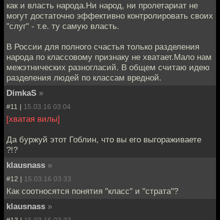
как и власть народа.Ни народ, ни пролетариат не
могут достаточно эффективно контролировать своих
"слуг" - т.е. ту самую власть.
В России для полного счастья только разделения
народа по классовому признаку не хватает.Мало нам
межэтнических разногласий. В общем считаю идею
разделения людей по классам вредной.
DimkaS
»
#11 |
15.03.16 03:04
[хватая вилы]
Да буржуй этот Гоблин, что вы его выгораживаете
?!?
klausnass
»
#12 |
15.03.16 03:33
Как соотносятся понятия "класс" и "страта"?
klausnass
»