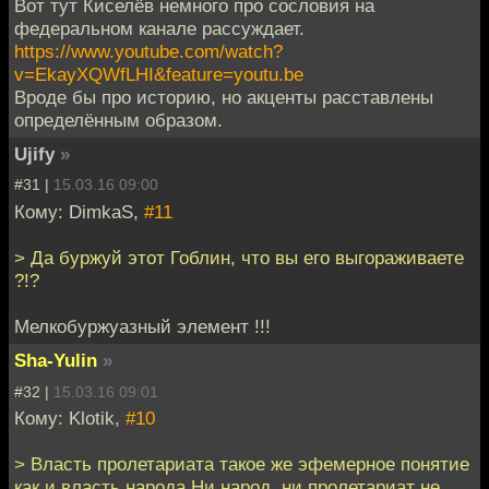
Вот тут Киселёв немного про сословия на
федеральном канале рассуждает.
https://www.youtube.com/watch?
v=EkayXQWfLHI&feature=youtu.be
Вроде бы про историю, но акценты расставлены
определённым образом.
Ujify
»
#31 |
15.03.16 09:00
Кому: DimkaS,
#11
> Да буржуй этот Гоблин, что вы его выгораживаете
?!?
Мелкобуржуазный элемент !!!
Sha-Yulin
»
#32 |
15.03.16 09:01
Кому: Klotik,
#10
> Власть пролетариата такое же эфемерное понятие
как и власть народа.Ни народ, ни пролетариат не