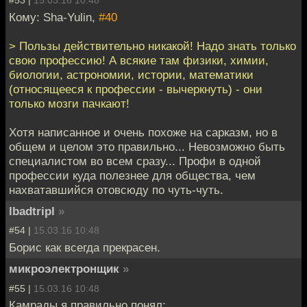
#53 |
15.03.16 10:48
Кому: Sha-Yulin,
#40
> Пользы действительно никакой! Надо знать только
свою профессию! А всякие там физики, химии,
биологии, астрономии, истории, математики
(относящееся к профессии - вычеркнуть) - они
только мозги пачкают!
Хотя написанное и очень похоже на сарказм, но в
общем и целом это правильно... Невозможно быть
специалистом во всем сразу... Профи в одной
профессии куда полезнее для общества, чем
нахватавшийся отовсюду по чуть-чуть.
lbadtripl
»
#54 |
15.03.16 10:48
Борис как всегда прекрасен.
микроэлектронщик
»
#55 |
15.03.16 10:48
Камрады я правильно понял: