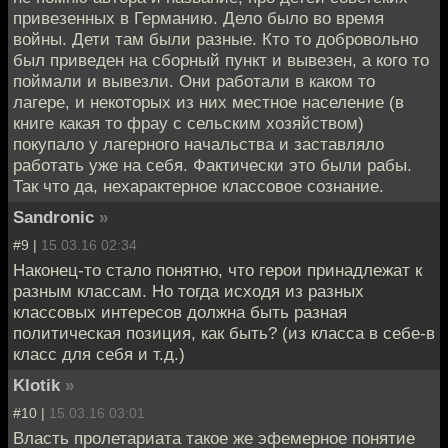
привезенных в Германию. Дело было во время
войны. Дети там были разные. Кто то добровольно
был приведен на сборный пункт и вывезен, а кого то
поймали и вывезли. Они работали в каком то
лагере, и некоторых из них местное население (в
книге какая то фрау с сельским хозяйством)
покупало у лагерного начальства и заставляло
работать уже на себя. Фактически это были рабы.
Так что да, нехарактерное классовое сознание.
Sandronic
»
#9 |
15.03.16 02:34
Наконец-то стало понятно, что герои принадлежат к
разным классам. Но тогда исходя из разных
классовых интересов должна быть разная
политическая позиция, как быть? (из класса в себе-в
класс для себя и т.д.)
Klotik
»
#10 |
15.03.16 03:01
Власть пролетариата такое же эфемерное понятие