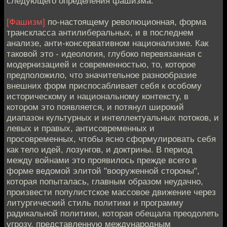
следующего определения фашизма:
[Фашизм]
по-настоящему революционная, форма
транскласса антилиберальных, и в последнем
анализе, анти-консервативном национализме. Как
таковой это - идеология, глубоко перевязанная с
модернизацией и современностью, то, которое
предположило, что значительное разнообразие
внешних форм приспосабливает себя к особому
историческому и национальному контексту, в
котором это появляется, и потянул широкий
диапазон культурных и интеллектуальных потоков, и
левых и правых, антисовременных и
просовременных, чтобы ясно сформулировать себя
как тело идей, лозунгов, и доктрины. В период
между войнами это проявилось прежде всего в
форме ведомой элитой "вооруженной стороны",
которая попыталась, главным образом неудачно,
произвести популистское массовое движение через
литургический стиль политики и программу
радикальной политики, которая обещала преодолеть
угрозу, представленную международным