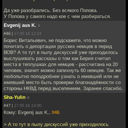
Да уже разобрались. Без всякого Попова.
У Попова у самого надо кое с чем разбираться.
Evgenij aus K.
»
#46 |
17.05.16 12:24
Борис Витальевич, не подскажете, что можно
почитать о депортации русских немцев в перид
ВОВ? А то тут в пылу дискуссий уже приходилось
выслушивать рассказы о том как Берия считал
места в теплушках для немцев - рассчитана на 20
человек, значит можно запихнуть 60 немцев. Так же
любопытно поподробнее узнать о имевшей или не
имевшей место быть проверки благонадёжности со
стороны НКВД перед выселением. Заранее спасибо.
Sha-Yulin
»
#47 |
17.05.16 13:00
Кому: Evgenij aus K.,
#46
> А то тут в пылу дискуссий уже приходилось