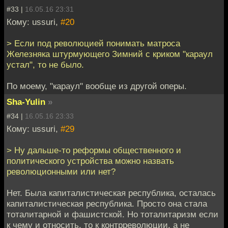
#33 |
16.05.16 23:31
Кому: ussuri,
#20
> Если под революцией понимать матроса
Железняка штурмующего Зимний с криком "караул
устал", то не было.
По моему, "караул" вообще из другой оперы.
Sha-Yulin
»
#34 |
16.05.16 23:33
Кому: ussuri,
#29
> Ну дальше-то реформы общественного и
политического устройства можно назвать
революционными или нет?
Нет. Была капиталистическая республика, осталась
капиталистическая республика. Просто она стала
тоталитарной и фашистской. Но тоталитаризм если
к чему и относить, то к контрреволюции, а не