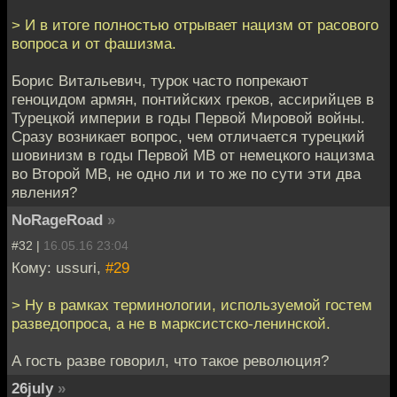
> И в итоге полностью отрывает нацизм от расового
вопроса и от фашизма.
Борис Витальевич, турок часто попрекают
геноцидом армян, понтийских греков, ассирийцев в
Турецкой империи в годы Первой Мировой войны.
Сразу возникает вопрос, чем отличается турецкий
шовинизм в годы Первой МВ от немецкого нацизма
во Второй МВ, не одно ли и то же по сути эти два
явления?
NoRageRoad
»
#32 |
16.05.16 23:04
Кому: ussuri,
#29
> Ну в рамках терминологии, используемой гостем
разведопроса, а не в марксистско-ленинской.
А гость разве говорил, что такое революция?
26july
»