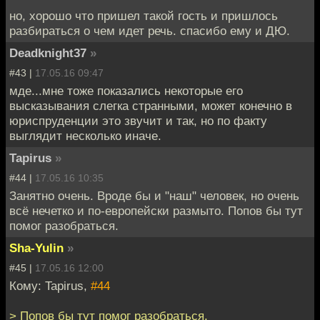
но, хорошо что пришел такой гость и пришлось
разбираться о чем идет речь. спасибо ему и ДЮ.
Deadknight37
»
#43 |
17.05.16 09:47
мде...мне тоже показались некоторые его
высказывания слегка странными, может конечно в
юриспруденции это звучит и так, но по факту
выглядит несколько иначе.
Tapirus
»
#44 |
17.05.16 10:35
Занятно очень. Вроде бы и "наш" человек, но очень
всё нечетко и по-европейски размыто. Попов бы тут
помог разобраться.
Sha-Yulin
»
#45 |
17.05.16 12:00
Кому: Tapirus,
#44
> Попов бы тут помог разобраться.