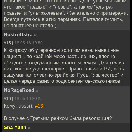
Извините, может кто-то пояснить доступным языком,
что такое "правые" и "левые", а так же "ультра-
правые" и "ультра-левые". Желательно с примерами.
Всегда путаюсь в этих терминах. Пытался гуглить,
но понятнее не стало ((
NostroUstra
»
#15 |
16.05.16 19:50
К вопросу об утерянном золотом веке, нынешние
нацисты, по крайней мере часть из них, вполне
обходятся выдуманным золотым веком. Для тех из
них, кого не удовлетворяет Православие и РИ, есть
выдуманная славяно-арийская Русь, "язычество" и
целая череда разного рода сектантов-сказочников.
NoRageRoad
»
#16 |
16.05.16 20:23
Кому: ussuri,
#13
В случае с Третьим рейхом была революция?
Sha-Yulin
»