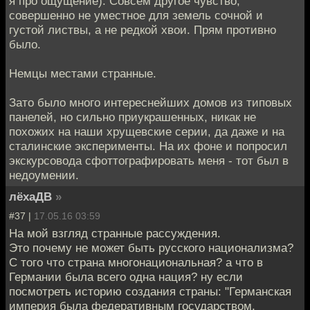
я про ощущение). Совсем другое чувство,
совершенно не уместное для земель сочной и
густой листвы, а не редкой хвои. Прям противно
было.
Немцы местами странные.
Зато было много интереснейших домов из типовых
панелей, но сильно приукрашенных, никак не
похожих на наши хрущевские серии, да даже и на
сталинские эксперименты. На их фоне и попросил
экскурсовода сфоттографировать меня - тот был в
недоумении.
лёхаДВ
»
#37 |
17.05.16 03:59
На мой взгляд странные рассуждения.
Это почему не может быть русского национализма?
С того что страна многонациональная? а что в
Германии была всего одна нация? ну если
посмотреть историю создания страны: "Германская
империя была федеративным государством,