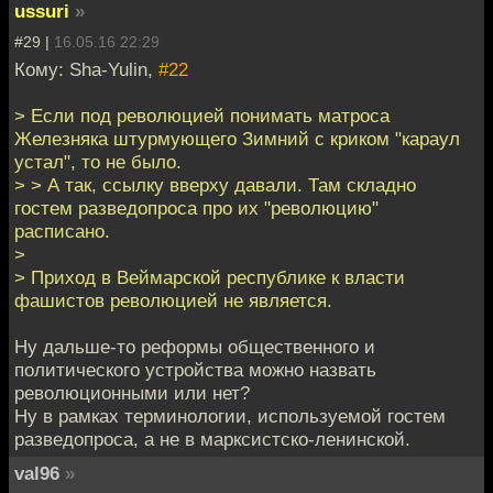
ussuri
»
#29 |
16.05.16 22:29
Кому: Sha-Yulin,
#22
> Если под революцией понимать матроса
Железняка штурмующего Зимний с криком "караул
устал", то не было.
> > А так, ссылку вверху давали. Там складно
гостем разведопроса про их "революцию"
расписано.
>
> Приход в Веймарской республике к власти
фашистов революцией не является.
Ну дальше-то реформы общественного и
политического устройства можно назвать
революционными или нет?
Ну в рамках терминологии, используемой гостем
разведопроса, а не в марксистско-ленинской.
val96
»