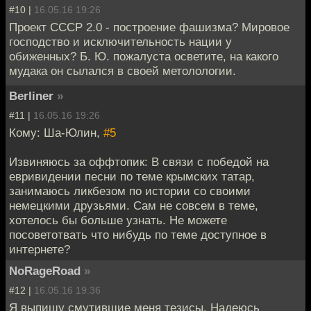
#10 |
16.05.16 19:26
Проект СССР 2.0 - построение фашизма? Мировое
господство и исключительность нации у
обиженных? Б. Ю. пожалуста осветите, на какого
мудака он сылался в своей метолологии.
Berliner
»
#11 |
16.05.16 19:26
Кому: Ша-Юлин,
#5
Извиняюсь за оффтопик: В связи с победой на
евривидении песни по теме крымских татар,
занимаюсь ликбезом по истории со своими
немецкими друзьями. Сам не совсем в теме,
хотелось бы больше узнать. Не можете
посоветотвать что нибудь по теме доступное в
интернете?
NoRageRoad
»
#12 |
16.05.16 19:36
Я выпишу смутившие меня тезисы. Надеюсь