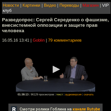
Новости
|
Картинки
|
Видео
|
Переводы
|
Магазин
|
VIP
клуб
Разведопрос: Сергей Середенко о фашизме,
внесистемной оппозиции и защите прав
человека
16.05.16 13:41
|
Goblin
|
79 комментариев
01:38:13
|
96129 просмотров
|
текст
|
аудиоверсия
|
скачать
Смотри ролики Гоблина на
канале Rutube