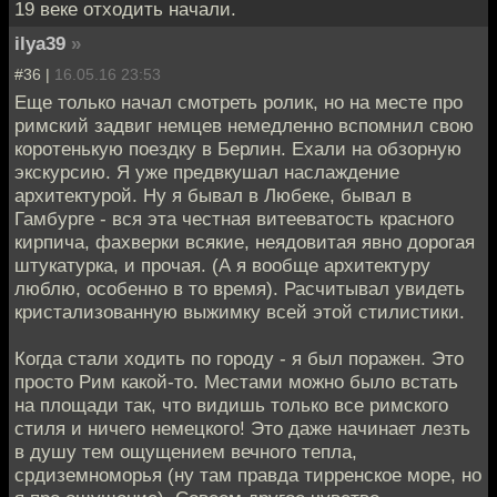
19 веке отходить начали.
ilya39
»
#36 |
16.05.16 23:53
Еще только начал смотреть ролик, но на месте про
римский задвиг немцев немедленно вспомнил свою
коротенькую поездку в Берлин. Ехали на обзорную
экскурсию. Я уже предвкушал наслаждение
архитектурой. Ну я бывал в Любеке, бывал в
Гамбурге - вся эта честная витееватость красного
кирпича, фахверки всякие, неядовитая явно дорогая
штукатурка, и прочая. (А я вообще архитектуру
люблю, особенно в то время). Расчитывал увидеть
кристализованную выжимку всей этой стилистики.
Когда стали ходить по городу - я был поражен. Это
просто Рим какой-то. Местами можно было встать
на площади так, что видишь только все римского
стиля и ничего немецкого! Это даже начинает лезть
в душу тем ощущением вечного тепла,
срдиземноморья (ну там правда тирренское море, но