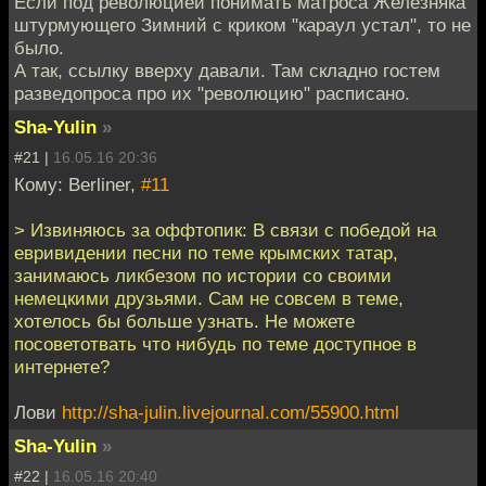
Если под революцией понимать матроса Железняка
штурмующего Зимний с криком "караул устал", то не
было.
А так, ссылку вверху давали. Там складно гостем
разведопроса про их "революцию" расписано.
Sha-Yulin
»
#21 |
16.05.16 20:36
Кому: Berliner,
#11
> Извиняюсь за оффтопик: В связи с победой на
евривидении песни по теме крымских татар,
занимаюсь ликбезом по истории со своими
немецкими друзьями. Сам не совсем в теме,
хотелось бы больше узнать. Не можете
посоветотвать что нибудь по теме доступное в
интернете?
Лови
http://sha-julin.livejournal.com/55900.html
Sha-Yulin
»
#22 |
16.05.16 20:40