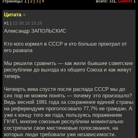
cтраницы: 1 |
2
|
3
|
4
всего: 331,
Goblin
: 1
Цитата
»
#1 |
22.08.16 15:26
Александр ЗАПОЛЬСКИС
Кто кого кормил в СССР и кто больше проиграл от
его развала
Мы решили сравнить — как жили бывшие советские
республики до выхода из общего Союза и как живут
теперь
Четверть века спустя после распада СССР мы до
сих пор не можем понять — почему это произошло?
Ведь весной 1991 года за сохранение единой страны
на референдуме проголосовало 77,7% ее граждан. А
уже к концу того же года, пользуясь поражением
ГКЧП, многие союзные республики моментально
состряпали свои местечковые голосования, на
которых люди требовали уже независимости.