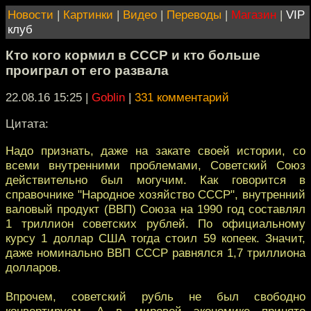
Новости
|
Картинки
|
Видео
|
Переводы
|
Магазин
|
VIP
клуб
Кто кого кормил в СССР и кто больше
проиграл от его развала
22.08.16 15:25
|
Goblin
|
331 комментарий
Цитата:
Надо признать, даже на закате своей истории, со
всеми внутренними проблемами, Советский Союз
действительно был могучим. Как говорится в
справочнике "Народное хозяйство СССР", внутренний
валовый продукт (ВВП) Союза на 1990 год составлял
1 триллион советских рублей. По официальному
курсу 1 доллар США тогда стоил 59 копеек. Значит,
даже номинально ВВП СССР равнялся 1,7 триллиона
долларов.
Впрочем, советский рубль не был свободно
конвертируем. А в мировой экономике принято