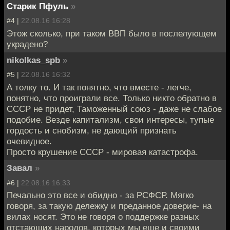
Старик Пфуль
»
#4 |
22.08.16 16:28
Этож сколько, при таком ВВП было в послелующем
украдено?
nikolkas_spb
»
#5 |
22.08.16 16:32
А толку то. И так понятно, что вместе - легче,
понятно, что проиграли все. Только никто обратно в
СССР не придет, Таможенный союз - даже не слабое
подобие. Везде капитализм, свои интересы, тупые
гордость и снобизм, не дающий признать
очевидное.
Просто крушение СССР - мировая катастрофа.
Завал
»
#6 |
22.08.16 16:33
Печально это все и обидно - за РСФСР. Мягко
говоря, за такую дележку и преданное доверие- на
вилах носят. Это не говоря о поддержке разных
отстающих народов, которых мы еще и своими