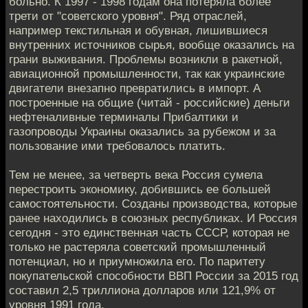
больно. К 1997 - 1998 годам она потеряла более
трети от "советского уровня". Ряд отраслей,
например текстильная и обувная, лишившиеся
внутренних источников сырья, вообще оказались на
грани выживания. Проблемы возникли в ракетной,
авиационной промышленности, так как украинские
двигатели внезапно превратились в импорт. А
построенные на общие (читай - российские) деньги
нефтеналивные терминалы Прибалтики и
газопроводы Украины оказались за рубежом и за
пользование ими требовалось платить.
Тем не менее, за четверть века Россия сумела
перестроить экономику, добившись ее большей
самостоятельности. Созданы производства, которые
ранее находились в союзных республиках. И Россия
сегодня - это единственная часть СССР, которая не
только не растеряла советский промышленный
потенциал, но и приумножила его. По паритету
покупательской способности ВВП России за 2015 год
составил 2,5 триллиона долларов или 121,9% от
уровня 1991 года.