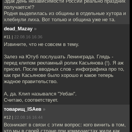
Эдак день независимости России реально праздник
получается!?
Родня выделилась из общины в отдельные хутора и
хлебнули лиха. Вот только и община уже не та.
dead_Mazay
»
#11 |
22.08.16 16:36
Извините, что не совсем в тему.
Залез на Ютуб послушать Ленинграда. Глядь -
перед клипом рекламный ролик Касьянова (!). Я аж
присел. После вводных слов - инфографика про то,
как при Касьянове было хорошо и какое теперь
жадное правительство.
А, да. Клип назывался "Уебан".
Считаю, соответствует.
товарищ_ISAев
»
#12 |
22.08.16 16:44
Возникает в связи с этим вопрос: кого винить в том,
что мы в своей стране при коммунистах жили как