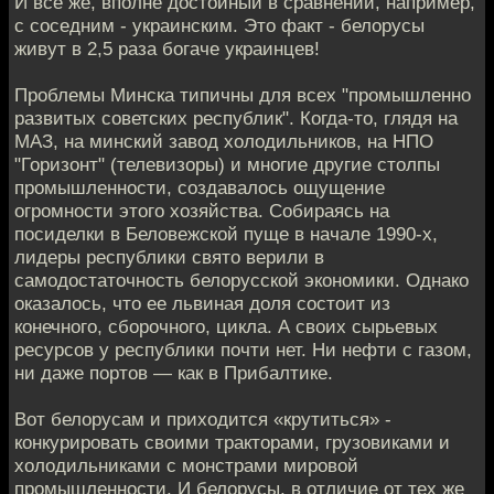
И все же, вполне достойный в сравнении, например,
с соседним - украинским. Это факт - белорусы
живут в 2,5 раза богаче украинцев!
Проблемы Минска типичны для всех "промышленно
развитых советских республик". Когда-то, глядя на
МАЗ, на минский завод холодильников, на НПО
"Горизонт" (телевизоры) и многие другие столпы
промышленности, создавалось ощущение
огромности этого хозяйства. Собираясь на
посиделки в Беловежской пуще в начале 1990-х,
лидеры республики свято верили в
самодостаточность белорусской экономики. Однако
оказалось, что ее львиная доля состоит из
конечного, сборочного, цикла. А своих сырьевых
ресурсов у республики почти нет. Ни нефти с газом,
ни даже портов — как в Прибалтике.
Вот белорусам и приходится «крутиться» -
конкурировать своими тракторами, грузовиками и
холодильниками с монстрами мировой
промышленности. И белорусы, в отличие от тех же