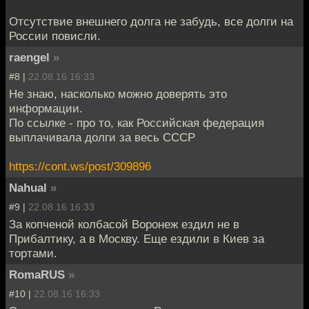
Отсутствие внешнего долга не забудь, все долги на
России повисли.
raengel
»
#8 |
22.08.16 16:33
Не знаю, насколько можно доверять это
информации.
По ссылке - про то, как Российская федерация
выплачивала долги за весь СССР
https://cont.ws/post/309896
Nahual
»
#9 |
22.08.16 16:33
За копченой колбасой Воронеж ездил не в
Прибалтику, а в Москву. Еще ездили в Киев за
тортами.
RomaRUS
»
#10 |
22.08.16 16:33