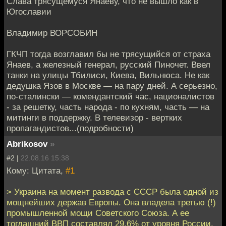
Слава трясущемуся Янаеву, что не вышло как в
Югославии
Владимир ВОРСОБИН
ГКЧП тогда возглавил бы не трясущийся от страха
Янаев, а железный генерал, русский Пиночет. Ввел
танки на улицы Тбилиси, Киева, Вильнюса. Не как
дедушка Язов в Москве — на пару дней. А серьезно,
по-сталински — комендантский час, националистов
- за решетку, часть народа - по кухням, часть — на
митинги в поддержку. В телевизор - вертких
пропагандистов...(подробности)
Abrikosov
»
#2 |
22.08.16 15:38
Кому: Цитата,
#1
> Украина на момент развода с СССР была одной из
мощнейших держав Европы. Она владела третью (!)
промышленной мощи Советского Союза. А ее
тогдашний ВВП составлял 29,6% от уровня России.