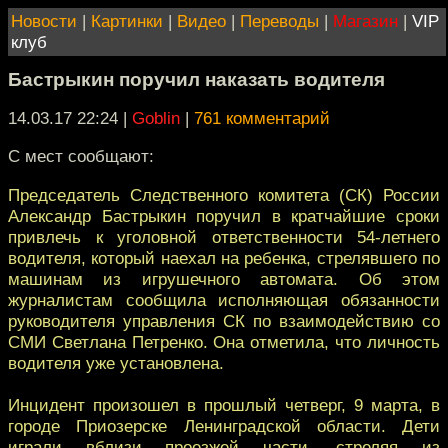
Новости
|
Картинки
|
Видео
|
Переводы
|
Магазин
|
VIP
клуб
Бастрыкин поручил наказать водителя
14.03.17 22:24
|
Goblin
|
761 комментарий
С мест сообщают:
Председатель Следственного комитета (СК) России
Александр Бастрыкин поручил в кратчайшие сроки
привлечь к уголовной ответственности 54-летнего
водителя, который наехал на ребенка, стрелявшего по
машинам из игрушечного автомата. Об этом
журналистам сообщила исполняющая обязанности
руководителя управления СК по взаимодействию со
СМИ Светлана Петренко. Она отметила, что личность
водителя уже установлена.
Инцидент произошел в прошлый четверг, 9 марта, в
городе Приозерске Ленинградской области. Дети
играли вблизи проезжей части, стреляя из