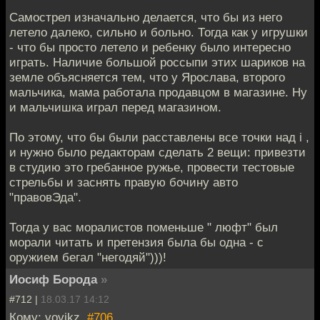
Самострел изначально делается, что бы из него
летело далеко, сильно и больно. Тогда как у игрушки
- что бы просто летело и ребенку было интересно
играть. Наличие большой россыпи этих шариков на
земле объясняется тем, что у Ярослава, второго
мальчика, мама работала продавцом в магазине. Ну
и мальчишка играл перед магазином.
По этому, что бы были расставлены все точки над i ,
и нужно было редакторам сделать 2 вещи: привезти
в студию это гребанное ружье, провести тестовые
стрельбы и заснять правую бочину авто
"правовЭда".
Тогда у вас моралистов поменьше " люфт" был
морали читать и претензия была бы одна - с
оружием бегал "негодяй")))!
Иосиф Борода
»
#712 |
18.03.17 14:12
Кому: vovikz,
#706