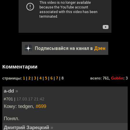
Подписывайся на канал в
Дзен
Комментарии
cтраницы:
1
|
2
|
3
|
4
|
5
|
6
|
7
| 8
всего: 761,
Goblin
: 3
a-dd
»
#701 |
17.03.17 21:42
Кому: tedgen,
#699
Понял.
Дмитрий Зарецкий
»