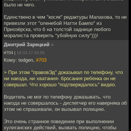
было не чего.
Единствено в чем "косяк" редактуры Малахова, то не
привезли этот "оленебой Натти Бампо" из
Приозёрска, что б на толстой заднице любого
моралиста проверить “убойную силу“)))!
Дмитрий Зарецкий
»
#704 |
18.03.17 04:55
Кому: tedgen,
#703
> При этом "правовЭд" доказывал по телефону, что
ни наезда, ни хватания- бросания ребенка он не
совершал. Что хорошо “подтверждалось" видео.
Водитель не мог по телефону доказывать, что
наезда не совершалось - диспетчер его наверняка об
этом не спрашивали, он вызывал полицию.
Это очень странное поведение при выполнении
хулиганских действий, вызвать полицию, чтобы