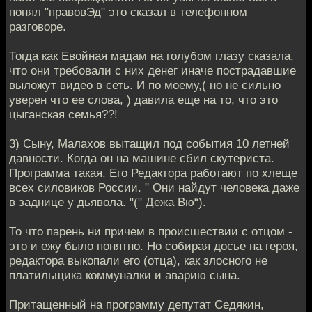
понял "правовЭд" это сказал в телефонном
разговоре.
Тогда как Евойная мадам на голубом глазу сказала,
что они требовали с них денег иначе пострадавшие
выложут видео в сеть. И по моему,( но не сильно
уверен что ее слова, ) давила еще на то, что это
цыганская семья??!
3) Сыну, Малахов вытащил под события 10 летней
давности. Когда он на машине сбил скутериста.
Программа такая. Его Редактора работают по хлеще
всех силовиков России. " Они найдут человека даже
в заднице у дьявола. "(" Дежа Вю“).
То что парень ни причем в происшествии с отцом -
это и ежу было понятно. Но собирая досье на героя,
редактора выкопали его (отца), как злосного не
платильщика коммуналки и аварию сына.
Притащенный на программу депутат Седякин,