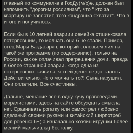
главный по коммуналке в ГосДу(м/р)е, должен был
напомнить "дорогим россиянам", что " кто за
квартиру не заплатит, того кондрашка схватит". Что в
итоге и получилось.
Если бы в 10 летней авариии семейка отшинковала
потерпевшим, то молчать они б не стали. Пример,
отец Мары Багдасарян, который соловьем лил на
такой же программе (по содержанию), только на
России, как он оплачивал прегрешения дочи, правда
в более страшной аварии, когда одна из
потерпевших заявила, что ей денег не досталось.
Действительно. Чего молчать то?! Сына нарушил.
Они оплатили. Все счастливы.
Дальше, мешание все в одну кучу правоведами-
моралистами, здесь на сайте обсуждать смысла
нет. Сравнивать рогатку или самострел любовно
сделаный своими руками и китайский ширпотреб
для ребенка 6+( а изначально хозяин игрушки более
мелкий мальчишка) бестолку.