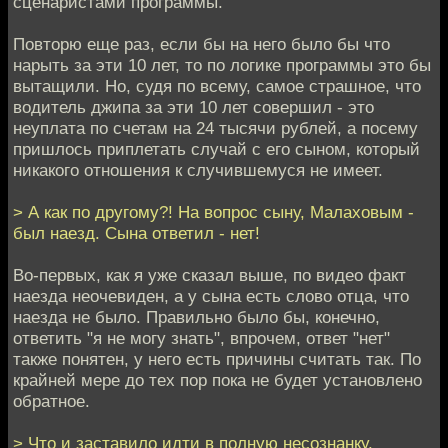
сценаристами программы.
Повторю еще раз, если бы на него было бы что
нарыть за эти 10 лет, то по логике программы это бы
вытащили. Но, судя по всему, самое страшное, что
водитель джипа за эти 10 лет совершил - это
неуплата по счетам на 24 тысячи рублей, а посему
пришлось приплетать случай с его сыном, который
никакого отношения к случившемуся не имеет.
> А как по другому?! На вопрос сыну, Малаховым -
был наезд. Сына ответил - нет!
Во-первых, как я уже сказал выше, по видео факт
наезда неочевиден, а у сына есть слово отца, что
наезда не было. Правильно было бы, конечно,
ответить "я не могу знать", впрочем, ответ "нет"
также понятен, у него есть причины считать так. По
крайней мере до тех пор пока не будет установлено
обратное.
> Что и заставило идти в полную несознанку.