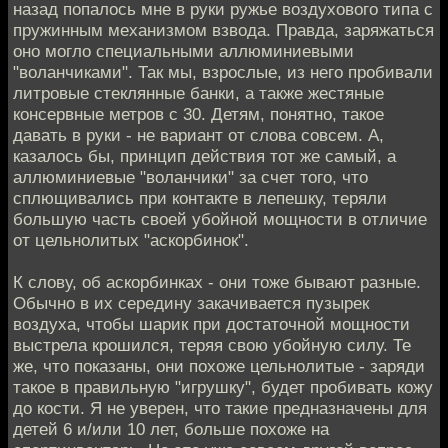
назад попалось мне в руки ружье воздухового типа с
пружинным механизмом взвода. Правда, заряжаться
оно могло специальными аллюминиевыми
"воланчиками". Так мы, взрослые, из него пробивали
литровые стеклянные банки, а также жестяные
консервные метров с 30. Детям, понятно, такое
давать в руки - не вариант от слова совсем. А,
казалось бы, принцип действия тот же самый, а
аллюминиевые "воланчики" за счет того, что
сплющивались при контакте в лепешку, теряли
большую часть своей убойной мощности в отличие
от цельнолитых "аскорбинок".
К слову, об аскорбинках - они тоже бывают разные.
Обычно в их середину закачивается пузырек
воздуха, чтобы шарик при достаточной мощности
выстрела крошился, теряя свою убойную силу. Те
же, что показаны, они похоже цельнолитые - заряди
такое в правильную "игрушку", будет пробивать кожу
до кости. Я не уверен, что такие предназначены для
детей 6 и/или 10 лет, больше похоже на