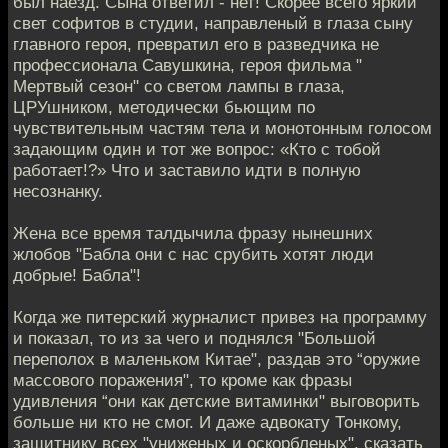
был наезд. Сына ответил - нет! Скорее всего яркий
свет софитов в студии, направленый в глаза сыну
главного героя, превратил его в разведчика не
профессионала Савушкина, героя фильма "
Мертвый сезон" со светом лампы в глаза,
ЦРУшником, методически бьющим по
чувствительным частям тела и монотонным голосом
задающим один и тот же вопрос: «Кто с тобой
работает!?» Что и заставило идти в полную
несознанку.
Жена все время талдычила фразу нынешних
жлобов "Бабла они с нас срубить хотят люди
добрые! Бабла"!
Когда же питерский журналист привез на программу
и показал, то из за чего и поднялся "Большой
переполох в маленьком Китае", раздав это “оружие
массового поражения", то кроме как фразы
удивления “они как детские витаминки" выговорить
больше ни кто не смог. И даже адвокату Тонкому,
защитнику всех "униженых и оскорбленых", сказать