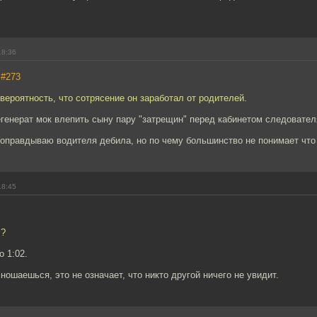
18:36
,
#273
вероятность, что сотрясение он заработал от родителей.
генерат мок влепить сыну пару "затрещин" перед кабинетом следовател
е оправдываю водителя дебила, но по чему большинство не понимает что
18:45
л?
о 1:02.
сношаешься, это не означает, что никто другой ничего не увидит.