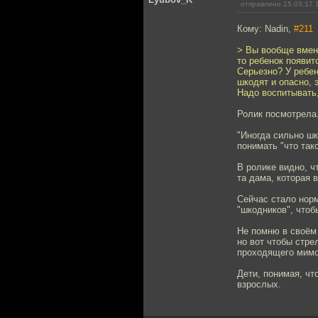
отправлено 15.03.17 
Кому: Nadin,
#211
> Вы вообще вменя
то ребенок появит
Серьезно? У ребен
шкодят и опасно, 
Надо воспитывать
Ролик посмотрела
"Иногда сильно ш
понимать "что так
В ролике видно, ч
та дама, которая 
Сейчас стало нор
"шкодников", чтоб
Не помню в своём 
но вот чтобы стре
проходящего мимо 
Дети, понимая, чт
взрослых.