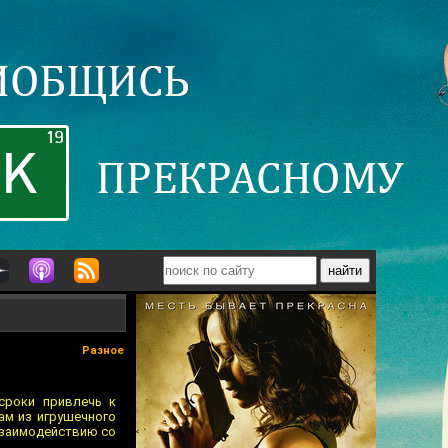
Разное
сроки привлечь к
ам из игрушечного
взаимодействию со