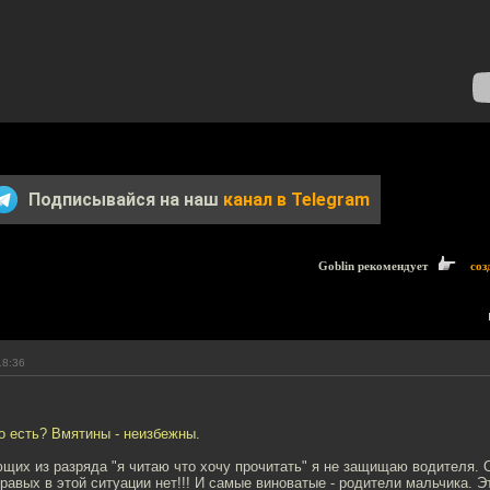
Подписывайся на наш
канал в Telegram
Goblin рекомендует
соз
18:36
о есть? Вмятины - неизбежны.
щих из разряда "я читаю что хочу прочитать" я не защищаю водителя. О
равых в этой ситуации нет!!! И самые виноватые - родители мальчика. Э