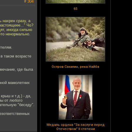
# 304
65
 нахрен сразу, а
настоящеее..." Чо?
ят, иногда сильно
это ненормально.
ителям.
в таком возрасте
Остров Сахалин, река Найба
мечание, где была
оной мамолетних
рыш и т.д.) - да,
бы от любого
ательную "беседу".
безответственных
Медаль ордена "За заслуги перед
Отечеством" II степени