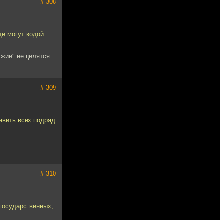
# 308
ще могут водой
ужие" не целятся.
# 309
авить всех подряд
# 310
 государственных,