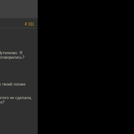
# 311
утилково. Я
Договорились?
я
 твоей логике
этого не сделала,
ся?