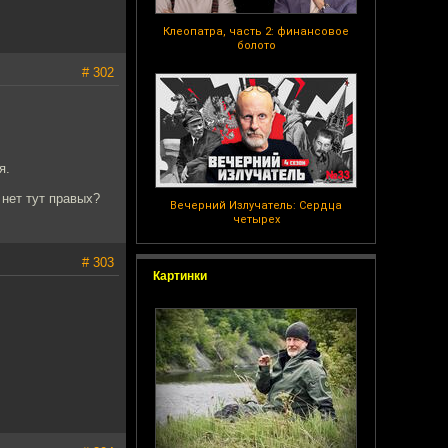
Клеопатра, часть 2: финансовое
болото
# 302
я.
 нет тут правых?
Вечерний Излучатель: Сердца
четырех
# 303
Картинки