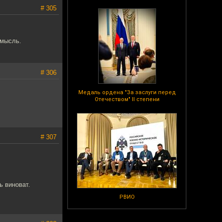
# 305
 мысль.
# 306
Медаль ордена "За заслуги перед
Отечеством" II степени
# 307
ь виноват.
РВИО