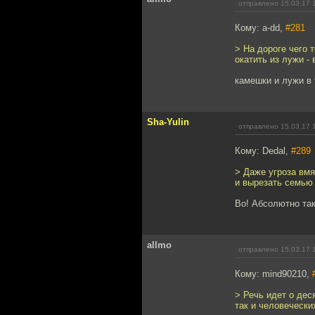
отправлено 15.03.17 
Кому: a-dd,
#281
> На дороге чего 
окатить из лужи -
камешки и лужи в 
Sha-Yulin
отправлено 15.03.17 
Кому: Dedal,
#289
> Даже угроза вм
и вырезать семью д
Во! Абсолютно так
allmo
отправлено 15.03.17 
Кому: mind90210,
> Речь идет о дес
так и человечески