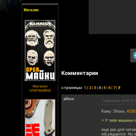
Магазин
Комментарии
Магазин
cтраницы:
1
|
2
|
3
| 4 |
5
|
6
|
7
|
8
ОПЕРМАЙКИ
allmo
отправлено 15.03.17 
Кому: Shooo,
#258
> У тебя машина-т
еще раз для читаю
обсуждается. Но п