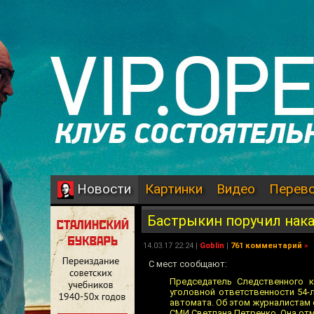
Картинки
Видео
Перев
Новости
Бастрыкин поручил нак
14.03.17 22:24 |
Goblin
|
761 комментарий
»
С мест сообщают:
Председатель Следственного к
уголовной ответственности 54-
автомата. Об этом журналистам
СМИ Светлана Петренко. Она отм