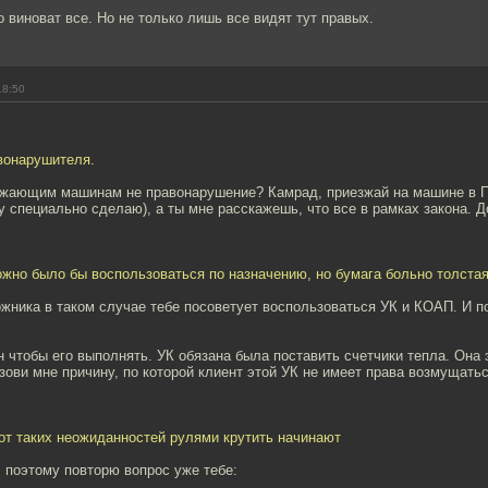
то виноват все. Но не только лишь все видят тут правых.
18:50
авонарушителя.
зжающим машинам не правонарушение? Камрад, приезжай на машине в П
у специально сделаю), а ты мне расскажешь, что все в рамках закона. 
жно было бы воспользоваться по назначению, но бумага больно толста
ника в таком случае тебе посоветует воспользоваться УК и КОАП. И по
он чтобы его выполнять. УК обязана была поставить счетчики тепла. Она 
зови мне причину, по которой клиент этой УК не имеет права возмущать
от таких неожиданностей рулями крутить начинают
 поэтому повторю вопрос уже тебе: