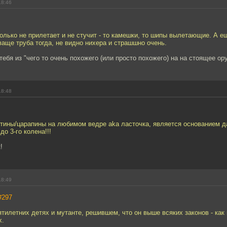
18:46
только не прилетает и не стучит - то камешки, то шипы вылетающие. А е
 ваще труба тогда, не видно нихера и страшшно очень.
тебя из "чего то очень похожего (или просто похожего) на на стоящее ор
18:48
ятины/царапины на любимом ведре aka ласточка, является основанием д
о 3-го колена!!!
!
18:49
#297
ятилетних детях и мутанте, решившем, что он выше всяких законов - как
х.