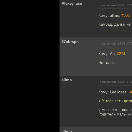
Alexey_asu
отправлено 15.03.17 
Кому: allmo,
#302
Камрад, да я и не
67obrspn
отправлено 15.03.17 
Кому: An,
#274
Нет слов...
allmo
отправлено 15.03.17 
Кому: Leo Messi,
#
> У тебя есть дет
у меня есть, пол,
Родители мальчик
allmo