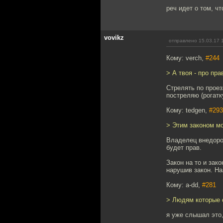
реч идет о том, ч
vovikz
отправлено 15.03.17 
Кому: verch,
#244
> А твоя - про пр
Стрелять по прое
постреляю (рогатк
Кому: tedgen,
#293
> Этим законом мо
Владелец внедорож
будет прав.
Закон на то и зак
нарушив закон. На
Кому: a-dd,
#281
> Людям которые 
я уже слышал это,