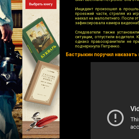
Инцидент произошел в прошлый
проезжей части, стреляя из иг
наехал на малолетнего. После э
зафиксировала камера видеона
Следователи также установил
ситуации, отпустили водителя. 
однако правоохранители не пр
подчеркнула Петренко.
Бастрыкин поручил наказать