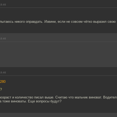
18:46
 пытаюсь никого оправдать. Извини, если не совсем чётко выразил свою
18:46
18:46
280
и?
 возраст и количество писал выше. Считаю что мальчик виноват. Водител
а тоже виноваты. Еще вопросы будут?