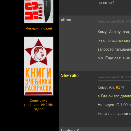
понятно?
allmo
отправлено 15.03.17 
Империя ножей
Кому: Alexey_asu
> но не исключаю 
запросто папша-де
p.s. Еще раз: я н
Sha-Yulin
отправлено 15.03.17 
Кому: An,
#274
> Где он его дави
Советские
На видео. С 1:00 п
учебники 1940-50х
годов
Если ты в глазки 
Lyubov_K