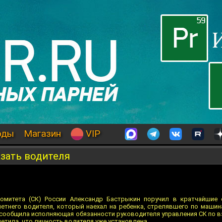
оды
Магазин
VIP
азать водителя
омитета (СК) России Александр Бастрыкин поручил в кратчайшие 
летнего водителя, который наехал на ребенка, стрелявшего по машин
 сообщила исполняющая обязанности руководителя управления СК по 
етила, что личность водителя уже установлена.