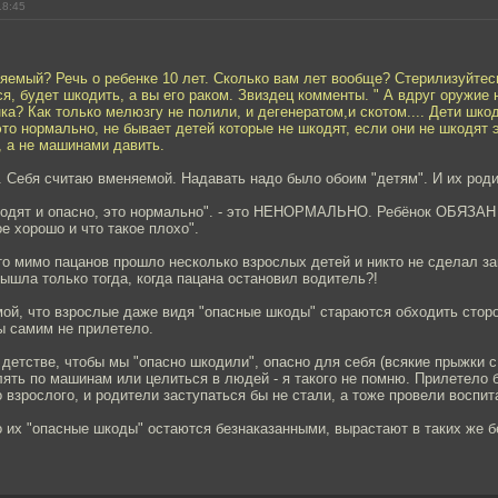
18:45
емый? Речь о ребенке 10 лет. Сколько вам лет вообще? Стерилизуйтесь
ся, будет шкодить, а вы его раком. Звиздец комменты. " А вдруг оружие 
ка? Как только мелюзгу не полили, и дегенератом,и скотом.... Дети шкод
это нормально, не бывает детей которые не шкодят, если они не шкодят 
, а не машинами давить.
. Себя считаю вменяемой. Надавать надо было обоим "детям". И их род
кодят и опасно, это нормально". - это НЕНОРМАЛЬНО. Ребёнок ОБЯЗАН 
ое хорошо и что такое плохо".
то мимо пацанов прошло несколько взрослых детей и никто не сделал за
вышла только тогда, когда пацана остановил водитель?!
мой, что взрослые даже видя "опасные шкоды" стараются обходить стор
ы самим не прилетело.
детстве, чтобы мы "опасно шкодили", опасно для себя (всякие прыжки с к
лять по машинам или целиться в людей - я такого не помню. Прилетело 
взрослого, и родители заступаться бы не стали, а тоже провели воспит
о их "опасные шкоды" остаются безнаказанными, вырастают в таких же 