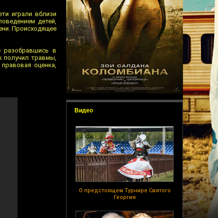
ети играли вблизи
поведением детей,
лени. Происходящее
е разобравшись в
ок получил травмы,
 правовая оценка,
Видео
О предстоящем Турнире Святого
Георгия