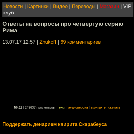
Новости
|
Картинки
|
Видео
|
Переводы
|
Магазин
|
VIP
клуб
Ответы на вопросы про четвертую серию
Рима
13.07.17 12:57
|
Zhukoff
|
69 комментариев
56:11
|
249637 просмотров
|
текст
|
аудиоверсия
|
вконтакте
|
скачать
Поддержать денарием квирита Скарабеуса