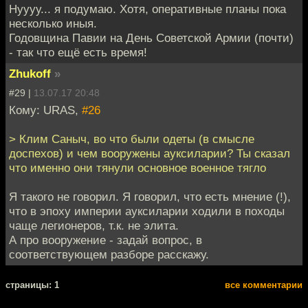
Нуууу... я подумаю. Хотя, оперативные планы пока
несколько иныя.
Годовщина Павии на День Советской Армии (почти)
- так что ещё есть время!
Zhukoff
»
#29 |
13.07.17 20:48
Кому: URAS,
#26
> Клим Саныч, во что были одеты (в смысле
доспехов) и чем вооружены ауксиларии? Ты сказал
что именно они тянули основное военное тягло
Я такого не говорил. Я говорил, что есть мнение (!),
что в эпоху империи ауксиларии ходили в походы
чаще легионеров, т.к. не элита.
А про вооружение - задай вопрос, в
соответствующем разборе расскажу.
cтраницы: 1
все комментарии