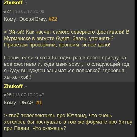
Zhukoff
»
#27 |
13.07.17 20:09
Кому: DoctorGrey,
#22
> Эй-эй! Как насчет самого северного фестиваля! В
Мурманске в августе будет! Звать, уточнять?
Привезем прокормим, пропоим, ясное дело!
Парни, если я хотя бы один раз в сезон приеду на
все фестивали, куда меня зовут, то следующий год
я буду вынужден заниматься поправкой здоровья,
хы-хы-хы!!!
Zhukoff
»
#28 |
13.07.17 20:47
Кому: URAS,
#1
> твой телеспектакль про Ютланд, что очень
хотелось бы послушать в том же формате про битву
при Павии. Что скажешь?