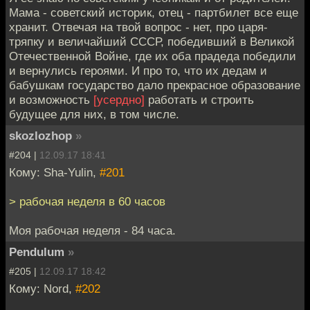
Мама - советский историк, отец - партбилет все еще
хранит. Отвечая на твой вопрос - нет, про царя-
тряпку и величайший СССР, победивший в Великой
Отечественной Войне, где их оба прадеда победили
и вернулись героями. И про то, что их дедам и
бабушкам государство дало прекрасное образование
и возможность
[усердно]
работать и строить
будущее для них, в том числе.
skozlozhop
»
#204 |
12.09.17 18:41
Кому: Sha-Yulin,
#201
> рабочая неделя в 60 часов
Моя рабочая неделя - 84 часа.
Pendulum
»
#205 |
12.09.17 18:42
Кому: Nord,
#202