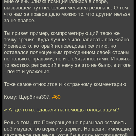
Мне очень близка позиция Илиаса в споре,
вызвавшем тут несколько месяцев резонанс. О том
что нам за правое дело можно то, что другим нельзя
за не правое.
Ты привел пример, компрометирующий твою же
точку зрения. Куда лучше было написать про Войно-
Ясенецкого, который исповедовал религию, но
оставался полноценным гражданином своей страны
не только с правами, но и с обязанностями. И каких-
то жестких репрессий к нему за это не было, в итоге
- почет и уважение.
Тоже самое относится и к странному комментарию
Кому: Щербина307,
#60
> А где-то их сдавали на помощь голодающим?
Речь о том, что Померанцев не призывал оставить
всё имущество церкви у церкви. Но вещи, имеющие
сакральное значение, хотя бы в силу исторической