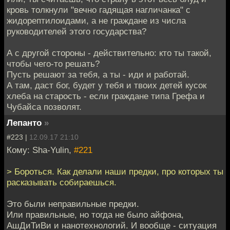
кровь толкнули "вечно гадящая нагличанка" с
жидорептилоидами, а не граждане из числа
руководителей этого государства?
А с другой стороны - действительно: кто ты такой,
чтобы чего-то решать?
Пусть решают за тебя, а ты - иди и работай.
А там, даст бог, будет у тебя и твоих детей кусок
хлеба на старость - если граждане типа Грефа и
Чубайса позволят.
Лепанто
»
#223 |
12.09.17 21:10
Кому: Sha-Yulin,
#221
> Бороться. Как делали наши предки, про которых ты
расказывать собираешься.
Это были неправильные предки.
Или правильные, но тогда не было айфона,
АшДиТиВи и нанотехнологий. И вообще - ситуация