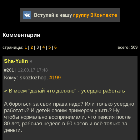
Вступай в нашу
группу ВКонтакте
Комментарии
cтраницы:
1
|
2
| 3 |
4
|
5
|
6
всего: 509
Sha-Yulin
»
#201 |
12.09.17 17:48
Кому: skozlozhop,
#199
> В моем "делай что должно" - усердно работать
А бороться за свои права надо? Или только усердно
работать? И детей своим примером учить? Ну
чтобы нормально воспринимали, что пенсия после
80 лет, рабочая неделя в 60 часов и всё только за
деньги.