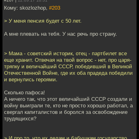
Кому: skozlozhop,
#203
> У меня пенсия будет с 50 лет.
А мне плевать на тебя. У нас речь про страну.
> Мама - советский историк, отец - партбилет все
еще хранит. Отвечая на твой вопрос - нет, про царя-
тряпку и величайший СССР, победивший в Великой
Отечественной Войне, где их оба прадеда победили
и вернулись героями.
Сколько пафоса!
А ничего так, что этот величайший СССР создали и
войну выиграли те, кто не просто хорошо работал, а
свергал капиталистов и боролся за освобождение
трудящихся?
> И про то, что их дедам и бабушкам государство