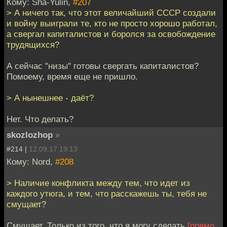
Кому: Sha-Yulin,
#207
> А ничего так, что этот величайший СССР создали
и войну выиграли те, кто не просто хорошо работал,
а свергал капиталистов и боролся за освобождение
трудящихся?
А сейчас "низы" готовы свергать капиталистов?
Помоему, время еще не пришло.
> А нынешнее - даёт?
Нет. Что делать?
skozlozhop
»
#214 |
12.09.17 19:13
Кому: Nord,
#208
> Наличие конфликта между тем, что идет из
каждого утюга, и тем, что расскажешь ты, тебя не
смущает?
Смущает. Только из того, что я могу сделать
[прямо