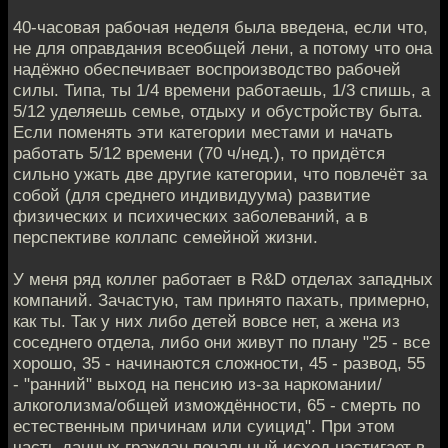
40-часовая рабочая неделя была введена, если что,
не для оправдания всеобщей лени, а потому что она
надёжно обеспечивает воспроизводство рабочей
силы. Типа, ты 1/4 времени работаешь, 1/3 спишь, а
5/12 уделяешь семье, отдыху и обустройству быта.
Если поменять эти категории местами и начать
работать 5/12 времени (70 ч/нед.), то придётся
сильно ужать две другие категории, что повлечёт за
собой (для среднего индивидуума) развитие
физических и психических заболеваний, а в
перспективе коллапс семейной жизни.
У меня ряд коллег работает в R&D отделах западных
компаний. Зачастую, там принято пахать, примерно,
как ты. Так у них либо детей вовсе нет, а жена из
соседнего отдела, либо они живут по плану "25 - все
хорошо, 35 - начинаются сложности, 45 - развод, 55
- "ранний" выход на пенсию из-за наркомании/
алкоголизма/общей измождённости, 65 - смерть по
естественным причинам или суицид". При этом
часть данных граждан печальный исход настигает в