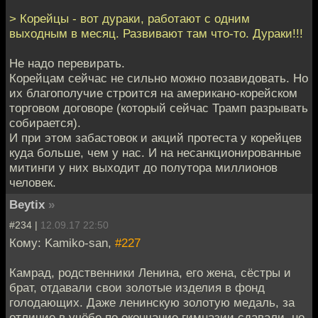
> Корейцы - вот дураки, работают с одним
выходным в месяц. Развивают там что-то. Дураки!!!
Не надо перевирать.
Корейцам сейчас не сильно можно позавидовать. Но
их благополучие строится на американо-корейском
торговом договоре (который сейчас Трамп разрывать
собирается).
И при этом забастовок и акций протеста у корейцев
куда больше, чем у нас. И на несанкционированные
митинги у них выходит до полутора миллионов
человек.
Beytix
»
#234 |
12.09.17 22:50
Кому: Kamiko-san,
#227
Камрад, родственники Ленина, его жена, сёстры и
брат, отдавали свои золотые изделия в фонд
голодающих. Даже ленинскую золотую медаль, за
отличие в учёбе по окончание гимназии сдавали, но