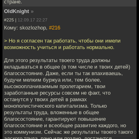
стране.
OldKnight
»
#225 |
12.09.17 22:27
Кому: skozlozhop,
#216
> Но я согласен так работать, чтобы они имели
возможность учиться и работать нормально.
Для этого результаты твоего труда должны
вкладываться в общее (в том числе и твоих детей)
благосостояние. Даже, если ты так впахиваешь,
будучи мелким буржуа или, тем более,
высокооплачиваемым пролетарием, твои
заработанные ресурсы совсем не факт, что
останутся у твоих детей в рамках
монополистического капитализма. Только
результаты труда, вложенные в общее
благосостояние, гарантируют повышение
благосостояние и всеобщее развитие каждого, но
это коммунизм. Сейчас же результаты твоего такого
адского труда, рано или поздно, достанутся