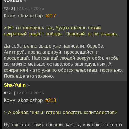
Voltuzik
»
#220 |
12.09.17 20:25
Кому: skozlozhop,
#217
> Но ты говоришь так, будто знаешь некий
секретный рецепт победы. Поведай, если знаешь.
Да собственно выше уже написали: борьба.
Агитируй, пропагандируй, просвещайся и
просвещай. Настраивай людей вокруг себя, чтобы
как можно меньше оставалось равнодушных. А
конкретней - это уже по обстоятельствам, посильно.
Пока еще это законно.
Sha-Yulin
»
#221 |
12.09.17 20:56
Кому: skozlozhop,
#213
> А сейчас "низы" готовы свергать капиталистов?
Ну так если такие папаши, как ты, внушают, что это