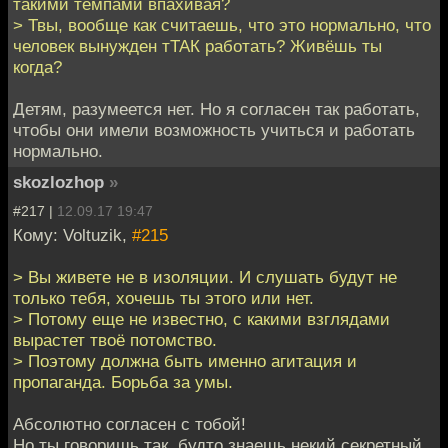
такими темпами впахивая?
> Твы, вообще как считаешь, что это нормально, что
человек вынужден тТАК работать? Живёшь ты
когда?
Детям, разумеется нет. Но я согласен так работать,
чтобы они имели возможность учиться и работать
нормально.
skozlozhop
»
#217 |
12.09.17 19:47
Кому: Voltuzik,
#215
> Вы живете не в изоляции. И слушать будут не
только тебя, хочешь ты этого или нет.
> Потому еще не известно, с какими взглядами
вырастет твоё потомство.
> Поэтому должна быть именно агитация и
пропаганда. Борьба за умы.
Абсолютно согласен с тобой!
Но ты говоришь так, будто знаешь некий секретный