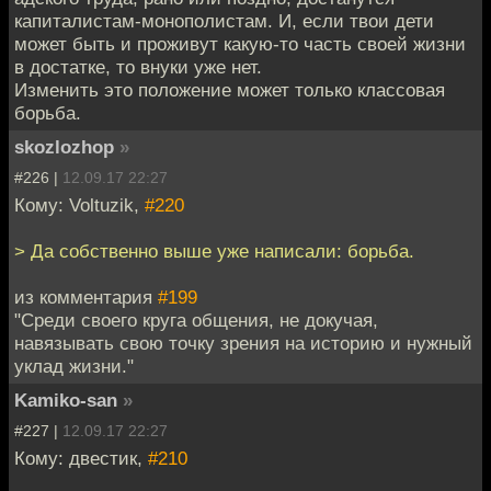
капиталистам-монополистам. И, если твои дети
может быть и проживут какую-то часть своей жизни
в достатке, то внуки уже нет.
Изменить это положение может только классовая
борьба.
skozlozhop
»
#226 |
12.09.17 22:27
Кому: Voltuzik,
#220
> Да собственно выше уже написали: борьба.
из комментария
#199
"Среди своего круга общения, не докучая,
навязывать свою точку зрения на историю и нужный
уклад жизни."
Kamiko-san
»
#227 |
12.09.17 22:27
Кому: двестик,
#210