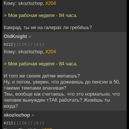
Кому: skozlozhop,
#204
> Моя рабочая неделя - 84 часа.
Камрад, ты не на галерах ли гребёшь?
OldKnight
»
#212 |
12.09.17 19:13
Кому: skozlozhop,
#204
> Моя рабочая неделя - 84 часа.
И того же своим детям желаешь?
Ну, и потом, уверен, что доживешь до пенсии в 50,
такими темпами впахивая?
Твы, вообще как считаешь, что это нормально, что
человек вынужден тТАК работать? Живёшь ты
когда?
skozlozhop
»
#213 |
12.09.17 19:13