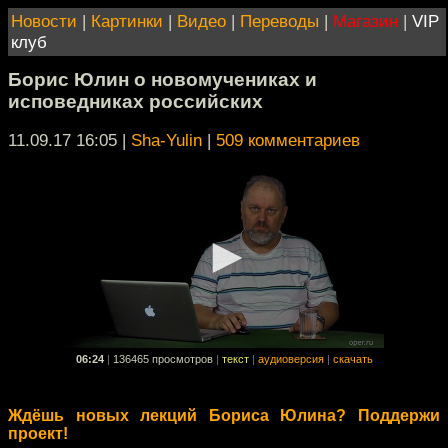
Новости
|
Картинки
|
Видео
|
Переводы
|
Магазин
|
VIP
клуб
Борис Юлин о новомучениках и
исповедниках российских
11.09.17 16:05
|
Sha-Yulin
|
509 комментариев
06:24
|
136465 просмотров
|
текст
|
аудиоверсия
|
скачать
Ждёшь новых лекций Бориса Юлина? Поддержи
проект!