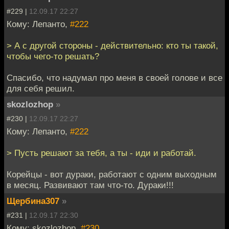
#229 |
12.09.17 22:27
Кому: Лепанто,
#222
> А с другой стороны - действительно: кто ты такой,
чтобы чего-то решать?
Спасибо, что надумал про меня в своей голове и все
для себя решил.
skozlozhop
»
#230 |
12.09.17 22:27
Кому: Лепанто,
#222
> Пусть решают за тебя, а ты - иди и работай.
Корейцы - вот дураки, работают с одним выходным
в месяц. Развивают там что-то. Дураки!!!
Щербина307
»
#231 |
12.09.17 22:30
Кому: skozlozhop,
#230