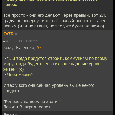
поворот
все просто - они его делают через правый, вот 270
градусов повернут и оп-па! правый поворот станет
левым (или не станет, но это уже будет не важно)
Zx7R
»
#20 |
03.08.18 20:27
Кому: Katenьka,
#7
> "...и тогда придется строить коммунизм по всему
миру, тогда будет очень сильное падение уровня
жизни" (с)
> Чьей жизни?
У тех у кого она сейчас уровень выше некого
средего.
"Колбасы на всех не хватит"
Ложкин В. акрил, холст.
Farm
»