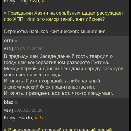
Кому: long_swp,
#12
> Гражданин Хазин на серьёзных щщах рассуждает
про ХПП. Или это юмор такой, английский?
Отработка навыков критического мышления.
orm
»
#18 |
03.08.18 20:26
В предыдущей беседе данный гость твердил о
грядущем консервативном развороте Путина.
Между первой и данной беседами народу засунули
много чего известно куда.
И, опять, Путин хороший, а либеральный
экономический блок правительства нет.
И, опять, президент, вот, вот, что-то придумает.
blaz
»
#19 |
03.08.18 20:26
Кому: SkaTo,
#15
> Вынужденный срочный спасительный левый