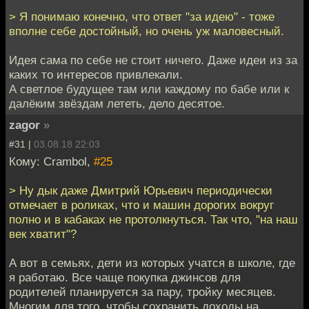
> Я понимаю конечно, что ответ "за идею" - тоже
вполне себе достойный, но очень уж маловесный.
Идея сама по себе не стоит ничего. Даже идеи из за
каких то интересов привлекали.
А светлое будущее там или каждому по бабе или к
далёким звёздам лететь, дело десятое.
zagor
»
#31 |
03.08.18 22:03
Кому: Crambol,
#25
> Ну дык даже Дмитрий Юрьевич периодически
отмечает в роликах, что и машин дорогих вокруг
полно и в кабаках не протолкнуться. Так что, "на наш
век хватит"?
А вот в семьях, дети из которых учатся в школе, где
я работаю. Все чаще покупка джинсов для
родителей планируется за пару, тройку месяцев.
Многим для того, чтобы сохранить доходы на