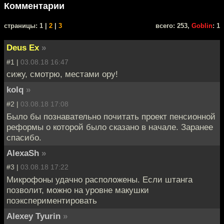
Комментарии
cтраницы: 1 |
2
|
3
всего: 253,
Goblin
: 1
Deus Ex
»
#1 |
03.08.18 16:47
сижу, смотрю, местами ору!
kolq
»
#2 |
03.08.18 17:08
Было бы познавательно почитать проект пенсионной
реформы о которой было сказано в начале. Заранее
спасибо.
AlexaSh
»
#3 |
03.08.18 17:22
Микрофоны удачно расположены. Если штанга
позволит, можно на уровне макушки
поэкспериментировать
Alexey Tyurin
»