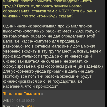
> Может, просто повысить производительность
труда? Простимулировать закупку нового
оборудования, станков там с ЧПУ? Хотя бы один
чиновник про это что-нибудь сказал?
Один чиновник рассказывал про 25 миллионов
высокотехнологичных рабочих мест к 2020 году, он
же грамотным образом не дал определения этой
цели, т.е. касса-компутер для продавца-
разнорабочего в сетевом магазине у дома может
уверенно входить в эту группу мест. А повышением
производительности труда за счет инвестиций
бизнес заниматься не обязан и не желает, он
сфокусирован на краткосрочном рывке (дивидендах)
для ускоренного увода прибыли в дальние дали.
Поэтому все попытки разгона экономики будут
финансироваться за счет государства, т.е.
населения, что и происходит.
Тень отца Гамлета
»
#48 |
04.08.18 00:50
Кому: Zx7R,
#30