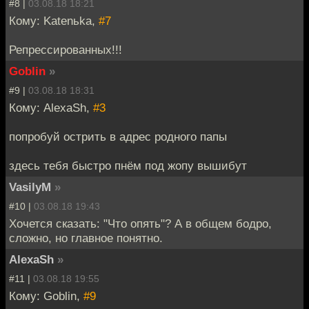
#8 |
03.08.18 18:21
Кому: Katenьka,
#7
Репрессированных!!!
Goblin
»
#9 |
03.08.18 18:31
Кому: AlexaSh,
#3
попробуй острить в адрес родного папы
здесь тебя быстро пнём под жопу вышибут
VasilyM
»
#10 |
03.08.18 19:43
Хочется сказать: "Что опять"? А в общем бодро,
сложно, но главное понятно.
AlexaSh
»
#11 |
03.08.18 19:55
Кому: Goblin,
#9