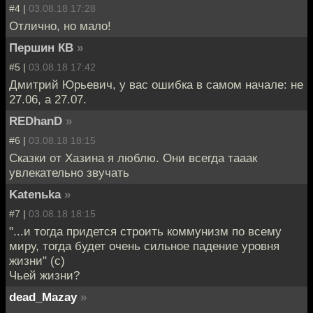
#4 |
03.08.18 17:28
Отлично, но мало!
Першин КВ
»
#5 |
03.08.18 17:42
Дмитрий Юрьевич, у вас ошибка в самом начале: не
27.06, а 27.07.
REDhanD
»
#6 |
03.08.18 18:15
Сказки от Хазина я люблю. Они всегда тааак
увлекательно звучать
Katenьka
»
#7 |
03.08.18 18:15
"...и тогда придется строить коммунизм по всему
миру, тогда будет очень сильное падение уровня
жизни" (с)
Чьей жизни?
dead_Mazay
»