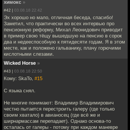
химокс
»
#42 |
03.08.18 22:42
Эх хорошо но мало, отличная беседа, спасибо!
Заметил, что практически во всех интервью про
пенсионную реформу, Михал Леонидович приводит
в пример свою тёщу вышедшую на пенсию в сорок
два и недееспособную к пятидесяти годам. Я в этом
месте, как и положено гальванику, плачу горючими
кислотными слезами.
Wicked Horse
»
#43 |
03.08.18 22:50
Кому: SkaTo,
#15
С языка снял.
Не многие понимают: Владимир Владимирович
честно пытается перестроить галеру (где только
своим хватало) в авианосец (где всё же и
ширнармассам перепадает). Однако основа-то
осталась от галеры - потому при каждом маневре