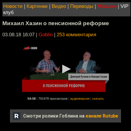
Новости
|
Картинки
|
Видео
|
Переводы
|
Магазин
|
VIP
клуб
Михаил Хазин о пенсионной реформе
03.08.18 16:07
|
Goblin
|
253 комментария
54:58
|
791978 просмотров
|
аудиоверсия
|
скачать
Смотри ролики Гоблина на
канале Rutube