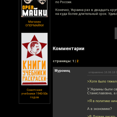
по России.
Конечно, Украина раз в двадцать кру
на куда более длительный срок. Удивл
Магазин
ОПЕРМАЙКИ
Комментарии
cтраницы: 1 |
2
Муромец
отправлено 16.08.18 
>Хотя было тяжело
У Украины были св
Советские
Станиславовна, а 
учебники 1940-50х
годов
>Я в политике нич
А в экономике?
>В Латвии десять