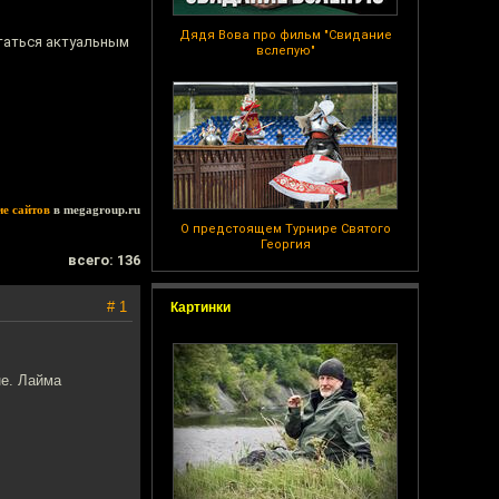
Дядя Вова про фильм "Свидание
статься актуальным
вслепую"
ие сайтов
в megagroup.ru
О предстоящем Турнире Святого
Георгия
всего: 136
# 1
Картинки
не. Лайма