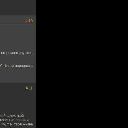
# 10
 не ремонтируется,
и". Если перевести
# 11
кой артисткой
красные песни и
Ну, т.е. твоя жизнь