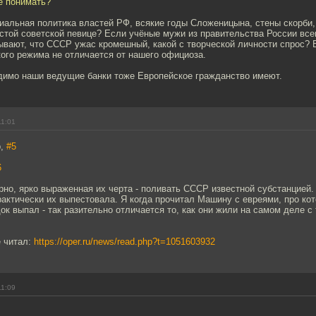
е понимать?
иальная политика властей РФ, всякие годы Сложеницына, стены скорби,
остой советской певице? Если учёные мужи из правительства России вс
ывают, что СССР ужас кромешный, какой с творческой личности спрос? 
ого режима не отличается от нашего официоза.
идимо наши ведущие банки тоже Европейское гражданство имеют.
11:01
b,
#5
6
рно, ярко выраженная их черта - поливать СССР известной субстанцией. 
рактически их выпестовала. Я когда прочитал Машину с евреями, про ко
ок выпал - так разительно отличается то, как они жили на самом деле с 
е читал:
https://oper.ru/news/read.php?t=1051603932
11:09