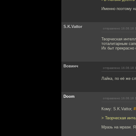
Именно поэтому на
S.K.Vattor
отправлено 16.08.18 
Творческая интелл
тоталитарным сап
Их быт прекрасно 
Вовинч
отправлено 16.08.18 
Лайка, по её же с
Doom
отправлено 16.08.18 
Кому: S.K.Vattor,
#
> Творческая инте
Мразь на мрази. Я