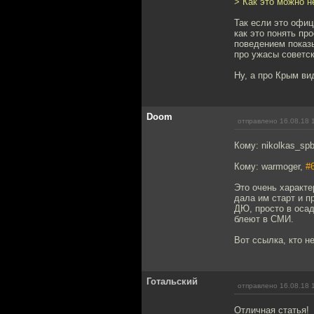
> Как это можно н
Так если это офиц
как это понять пр
поведением показ
про ужасы советск
Ну, а про Крым в
Doom
отправлено 16.08.18 
Кому: nikolkas_sp
Кому: warmoger,
#
Это очень характе
дала им старт и п
ДЮ, просто в осад
блеют в СМИ.
Вот ссылка, кто н
Готальский
отправлено 16.08.18 
Отличная статья!