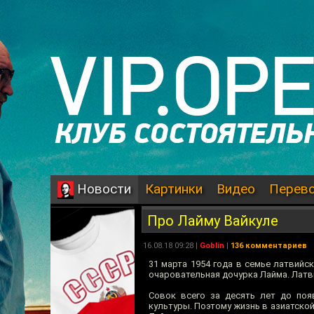
Картинки
Видео
Перев
Новости
Про Лайму Вайкуле
16.08.18 09:28 |
Goblin
|
136 комментариев
31 марта 1954 года в семье латвий
очаровательная дочурка Лайма. Латви
Совок всего за десять лет до поя
культуры. Поэтому жизнь в азиатско