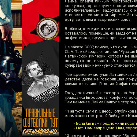
Лайма, следуя личным пристрастиям
конкурсах, организуемых советск
исполнительницей, задружилась с 
становится солисткой варьете. Зате
вступает с ним в творческий союз.
В общем, коммунисты всячески демон
оставалось поменьше, ей выдают на 
на фестивали, вручают призы и награ
На закате СССР, почуяв, что оковы н
США. Там ей выдают звание “Русская 
Латвийской Империи, которая не им
почему-то не выдаёт. Это практи
суперзвездой неминуемо становится к
Тем временем могучая Латвийская Им
детстве даже не говорившая по-ру
снимается в кино. Головной офис гру
Государственный переворот на Укра
гражданка Евросоюза, конфликт вокру
Тем не менее, Лайма Вайкуле сторону
11 августа СМИ г. Одессы опубликова
возможных гастролей Вайкуле в Кры
- Если бы вам предложили посет
- Нет. Нам запрещено. Нам, европ
13 августа в эфире передачи “Время