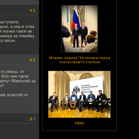
# 5
выступала,
асно, а она в этом
 логики такое не
ыкинув на помойку.
а песен.
Медаль ордена "За заслуги перед
# 6
Отечеством" II степени
ти ужасы, от
? Или чем такое
рячут Мавзолей за
м?
ших властей по
# 7
РВИО