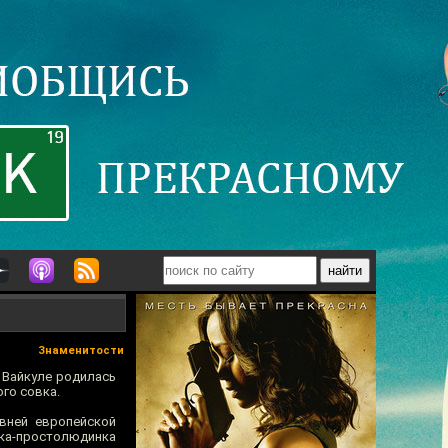
Знаменитости
 Вайкуле родилась
го совка.
вней европейской
чка-простолюдинка