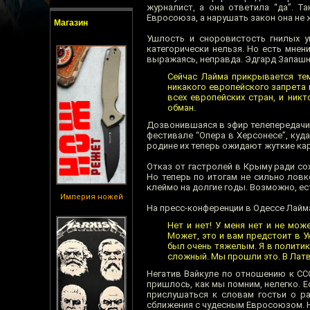
журналист, а она ответила “да”. Т
Евросоюза, а нарушать закон она не 
Магазин
Ушлость и сноровистость гнилых у
категорически нельзя. Но есть мне
выражаясь, неправда. Эдгард Запашн
Сейчас Лайма прикрывается тем
никакого европейского запрета 
всех европейских стран, и ник
обман.
Дозвонившаяся в эфир телепередачи
фестивале “Опера в Херсонесе”, куда
родине их теперь ожидают жуткие кар
Отказ от гастролей в Крыму ради со
Но теперь по итогам не сильно ловк
клеймо на долгие годы. Возможно, ес
Империя ножей
На пресс-конференции в Одессе Лайма
Нет и нет! У меня нет и не мож
Может, это и вам предстоит в У
был очень тяжелым. Я в политик
сложный. Мы прошли это. В Латв
Негатив Вайкуле по отношению к СС
пришлось, как мы помним, нелегко. 
прислушаться к словам гостьи о р
сближения с чудесным Евросоюзом. Ну