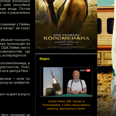
детских вокальных
в себя способной
лную мощь. Потом
иком и решительно
 сомнений у Лаймы
 вечер”, её зовут
е убывает покорять
кая, происходит из
в США Лайме никто
озможностей, где
ь, возвращаться.
Видео
сполнительница, в
рестностях. Поёт,
не в центре Риги.
героини — если ты
рону не требуется.
 был поднят вопрос
Goblin News 206: теракт в
Геленджике, у США закончились
ракеты, мигранты в Сеуте
 Мол, произнёс их