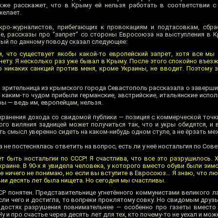
акже расскажет, что в Крыму ей нельзя работать в соответствии с
желает.
кро-журналистов, прибегающих к провокациям и подтасовкам, сбра
ние, рассказы про “запрет” со стороны Евросоюза на выступления в 
ый по данному поводу сказал следующее:
, что существует якобы какой-то европейский запрет, хотя все мы 
нету. Я несколько раз уже бывал в Крыму. После этого спокойно въе
то никаких санкций против меня, кроме Украины, не вводит. Поэтому 
 зрительница из крымского города Севастополь рассказала о заверши
 каким-то чудом прибыли германские, австрийские, итальянские испол
ы — ведь им, европейцам, нельзя.
хранения дохода со свидомой публики — позиция с коммерческой точки
ого виляния задницей может получиться так, что и укры обидятся, и 
ть смысл уверенно сидеть на каком-нибудь одном стуле, а не ёрзать ме
 не постеснялась ответить на вопрос, есть ли у неё ностальгия по Сов
ет быть ностальгии по СССР! Я счастлива, что все это разрушилось.
краине. В 90-х я увидела человека, у которого вместо обуви были зим
е ничего не понимаю, но если вы вступите в Евросоюз… Я знаю, что л
ии десять лет была нищета. Но сегодня мы счастливы.
СР понятен. Представительнице угнетённого коммунистами великого л
Если чего и достигла, то вопреки проклятому совку. Но свидомым дру
адостях разрушения повнимательнее — особенно про газеты вместо
 и про счастье через десять лет для тех, кто почему-то не уехал и мо