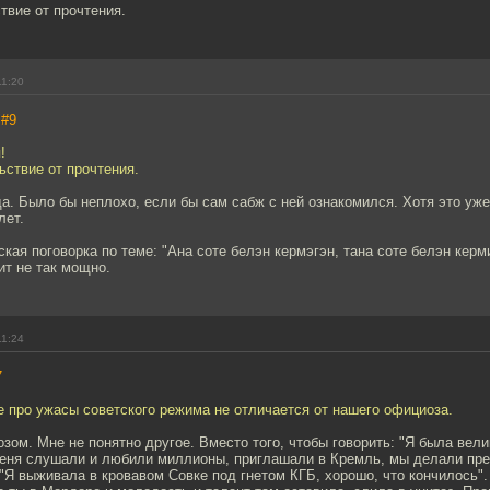
твие от прочтения.
11:20
,
#9
!
ствие от прочтения.
да. Было бы неплохо, если бы сам сабж с ней ознакомился. Хотя это уже
лет.
ская поговорка по теме: "Ана соте белэн кермэгэн, тана соте белэн керм
ит не так мощно.
11:24
7
 про ужасы советского режима не отличается от нашего официоза.
зом. Мне не понятно другое. Вместо того, чтобы говорить: "Я была вели
меня слушали и любили миллионы, приглашали в Кремль, мы делали пре
: "Я выживала в кровавом Совке под гнетом КГБ, хорошо, что кончилось". 