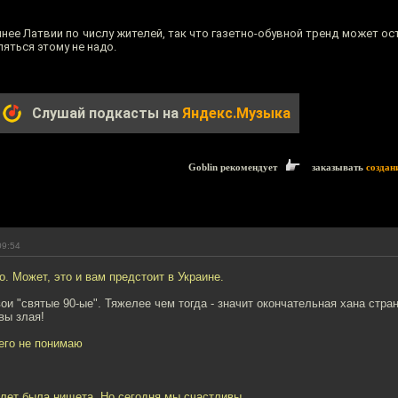
пнее Латвии по числу жителей, так что газетно-обувной тренд может о
яться этому не надо.
Слушай подкасты на
Яндекс.Музыка
Goblin рекомендует
заказывать
создан
09:54
. Может, это и вам предстоит в Украине.
ои "святые 90-ые". Тяжелее чем тогда - значит окончательная хана стра
вы злая!
его не понимаю
 лет была нищета. Но сегодня мы счастливы.