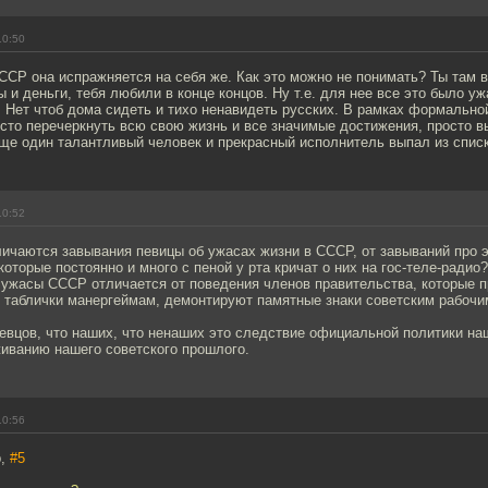
10:50
ССР она испражняется на себя же. Как это можно не понимать? Ты там 
 и деньги, тебя любили в конце концов. Ну т.е. для нее все это было уж
 Нет чтоб дома сидеть и тихо ненавидеть русских. В рамках формальной
росто перечеркнуть всю свою жизнь и все значимые достижения, просто в
ще один талантливый человек и прекрасный исполнитель выпал из списк
10:52
ичаются завывания певицы об ужасах жизни в СССР, от завываний про э
 которые постоянно и много с пеной у рта кричат о них на гос-теле-радио
 ужасы СССР отличается от поведения членов правительства, которые п
 таблички манергеймам, демонтируют памятные знаки советским рабочи
евцов, что наших, что ненаших это следствие официальной политики на
живанию нашего советского прошлого.
10:56
b,
#5