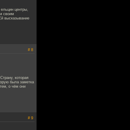
 ельцин центры,
ем своим
Ей высказывание
# 8
Страну, которая
торую была заметка
тем, о чём они
# 9