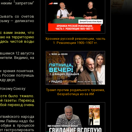
 неким “запретом”
сывать со счетов
Крыму — деликатно
с вами знаем, что
зжаю на территорию
Хроники русской революции, часть
здесь чистой воды
1: Революция 1905–1907 гг.
вшемся 12 августа
нители. Видимо, на
 зрения понятная.
в России получишь
жду двух.
етскому Союзу:
Трамп против родильного туризма,
безработица из-за ИИ
 Хотя было тяжело.
ой газеты. Переход
юбой переход очень
атвийского народа
зьям Лаймы надо бы
 обуви в процессе
жет гастролировать