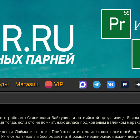
оды
Магазин
VIP
ского рабочего Станислава Вайкулиса и латвийской продавщицы Янины
я тогда, если кто не помнит, находилась под кованым валенком мерзко
вления Лаймы изгнал из Прибалтики интеллигентных носителей дре
й Риге была тяжела и беспросветна. В рамках невыносимой жизни дево