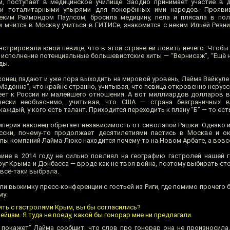
, поступает в медицинское училище. Заодно принимает участие в 
ими тоталитарными упырями для покорённых ими народов. Прояви
неким Раймондом Паулсом, бросила медицину, пела и плясала в по
м мчится в Москву учиться в ГИТИСе, знакомится с неким Ильёй Резн
стрировали юной певице, что в этой стране ей ловить нечего. Чтобы
исполнение потенциальные большевистские хиты — “Вернисаж”, “Ещё не
ды.
аконец падают и уже пора выходить на мировой уровень, Лайма Вайкул
Мадонна”, что крайне странно, учитывая, что певица откровенно нерусс
еет к России ни малейшего отношения. А вот миллиардов долларов 
чески необъяснимо, учитывая, что США — страна безграничных в
аждый, у кого есть талант. Приходится переходить к плану “Б” — то ест
перия наконец обретает независимость от сиволапой Рашки. Однако и
сски, почему-то продолжает десятилетиями пастись в Москве и ок
ппы компаний Лайма-Люкс находится почему-то на Новом Арбате, а вовсе 
ине в 2014 году не сильно повлиял на географию гастролей нашей 
г Крыма и Донбасса — вроде как не твоя война, поэтому выбирать сто
 всё-таки выбрала.
ли выжимку пресс-конференции с гостьей из Риги, где помимо прочего
му:
ить с гастролями Крым, вы бы согласились?
ейцам. Я туда не поеду, какой бы гонорар мне ни предлагали.
 покажет” Лайма сообщит, что слов про гонорар она не произносила.