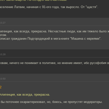
селение Латвии, начиная с 91-ого года, так выросло. От "щастя".
10:27
игенция, как всегда, прекрасна. Несчастные люди, как им тяжело было ж
огом.
описал гражданин Подгородецкий в мега-книге "Машина с евреями".
10:28
ловам, ничего не понимает в политике, но мнение имеет, ибо русофобия в
10:50
2
ллигенция, как всегда, прекрасна.
 бы поточнее охарактеризовал, но, боюсь, не пропустят модераторы.