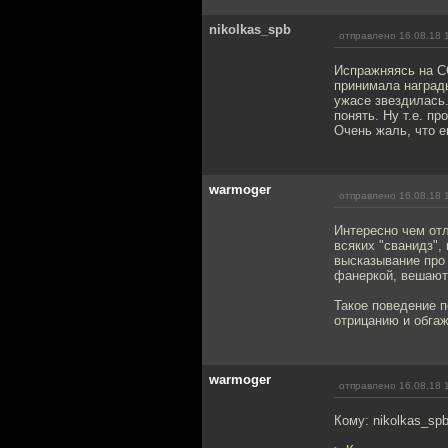
nikolkas_spb
отправлено 16.08.18 
Испражняясь на С
принимала награды
ужасе звездилась.
понять. Ну т.е. п
Очень жаль, что е
warmoger
отправлено 16.08.18 
Интересно чем отл
всяких "сванидз",
высказывание про
фанеркой, вешают
Такое поведение п
отрицанию и обга
warmoger
отправлено 16.08.18 
Кому: nikolkas_sp