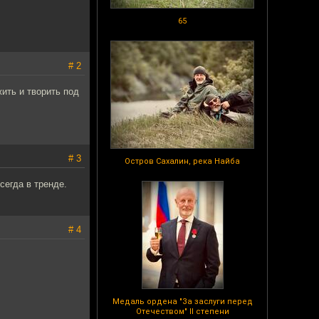
65
# 2
ить и творить под
# 3
Остров Сахалин, река Найба
сегда в тренде.
# 4
Медаль ордена "За заслуги перед
Отечеством" II степени