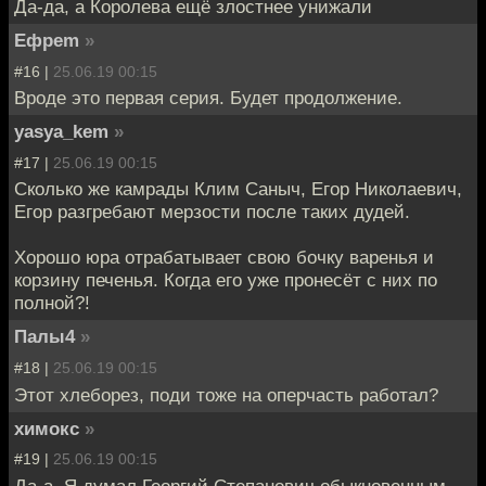
Да-да, а Королева ещё злостнее унижали
Ефреm
»
#16 |
25.06.19 00:15
Вроде это первая серия. Будет продолжение.
yasya_kem
»
#17 |
25.06.19 00:15
Сколько же камрады Клим Саныч, Егор Николаевич,
Егор разгребают мерзости после таких дудей.
Хорошо юра отрабатывает свою бочку варенья и
корзину печенья. Когда его уже пронесёт с них по
полной?!
Палы4
»
#18 |
25.06.19 00:15
Этот хлеборез, поди тоже на оперчасть работал?
химокс
»
#19 |
25.06.19 00:15
Да-а. Я думал Георгий Степанович обыкновенным