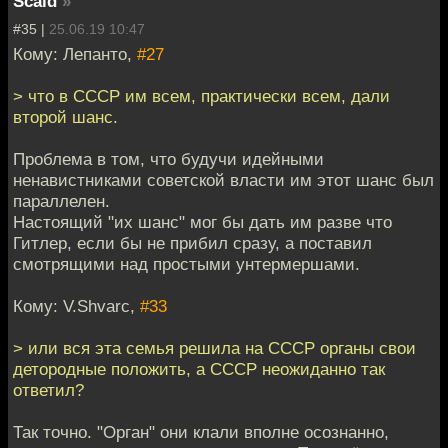
Scald
»
#35 |
25.06.19 10:47
Кому: Лепанто,
#27
> что в СССР им всем, практически всем, дали
второй шанс.
Проблема в том, что будучи идейными
ненавистниками советской власти им этот шанс был
параллелен.
Настоящий "их шанс" мог бы дать им разве что
Гитлер, если бы не прибил сразу, а поставил
смотрящими над простыми унтермершами.
Кому: V.Shvarc,
#33
> или вся эта семья решила на СССР органы свои
детородные положить, а СССР неожиданно так
ответил?
Так точно. "Орган" они клали вполне осознанно,