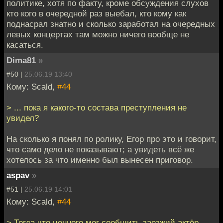
политике, хотя по факту, кроме обсуждения слухов
кто кого в очередной раз выебал, кто кому как
поднасрал знатно и сколько заработал на очередных
левых концертах там можно ничего вообще не
касаться.
Dima81
»
#50 |
25.06.19 13:40
Кому: Scald,
#44
> ... пока я какого-то состава преступления не
увидел?
На сколько я понял по ролику, Егор про это и говорит,
что само дело не показывают; а увидеть всё же
хотелось за что именно был вынесен приговор.
aspav
»
#51 |
25.06.19 14:01
Кому: Scald,
#44
> Тогда что ценного мог сообщить заезжий актёр