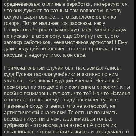
средневековья: отличные заработки, интересуются
что они думают по разным там вопросам, в жопу
целуют, дарят всякое... это расслабляет, мягко
говоря. Потом начинаются рассказы, как у
Панкратова-Черного: какого хуя, мол, меня посадку
не пускают в аэропорту, еще 20 минут есть, это
заговор работников, ненавистников артистов!!! Ему
даже ведущий объясняет, что есть правила и их
нарушать недопустимо, а он свое.
Примечательный случай был на съемках Алисы,
куда Гусева таскала учебники и активно по ним
училась - как-никак будущий ученый. Невинный
посмотрел на это дело и с сомнением спросил: а ты
вообще понимаешь тут хоть что-то? На что Наталья
ответила, что к своему стыду понимает тут все.
Невинный сходу ответил, что не актерской, не
артистической она жилки! То есть не понимать
вообще нихуя ни в чем, а заниматься только
зубрежкой - это норма для актера ) А потом их
спрашивают, как вы прожили жизнь и что думаете о