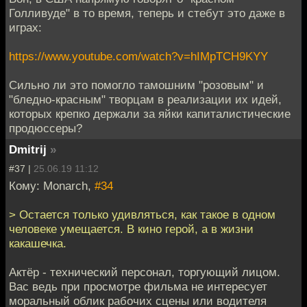
Голливуде" в то время, теперь и стебут это даже в
играх:
https://www.youtube.com/watch?v=hIMpTCH9KYY
Сильно ли это помогло тамошним "розовым" и
"бледно-красным" творцам в реализации их идей,
которых крепко держали за яйки капиталистические
продюссеры?
Dmitrij
»
#37 |
25.06.19 11:12
Кому: Monarch,
#34
> Остается только удивляться, как такое в одном
человеке умещается. В кино герой, а в жизни
какашечка.
Актёр - технический персонал, торгующий лицом.
Вас ведь при просмотре фильма не интересует
моральный облик рабочих сцены или водителя