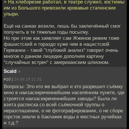
> На хлеборезке работал, в театре служил, костюмы
им из Большого привозили кровавые сталинские
упыри.
Ещё на санках возили, лишь бы заключённый смог
получить в те тяжелые годы посылку.
Но при этом как заявляет сам Жженов режим тоже
фашистский и гораздо хуже чем в нацистской
Германии - такой "глубокий анализ" говорит очень
многое о данном лицедее дополняя картину
"случайных встреч" с американским шпионом.
Scald
»
#10 |
24.06.19 21:31
Вопросы: Это кто же выбрал и кто разрешил съёмку
кино в наизасекреченнейшем населённом пункте, где
строятся наизасекреченнейшие заводы? Была ли
взята расписка со всей съёмочной группы о
неразглашении, о не фотографировании, о не сборе
горсток земли в баклажек воды в местных ручейках
и т.д.?