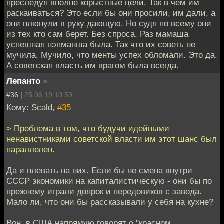
преследуя вполне корыстные цели. Так в чём им
раскаиваться? Это если бы они просили, им дали, а
они плюнули в руку дающую. Но судя по всему они
из тех кто сам берет. Без спроса. Раз мамаша
успешная нэпманша была. Так что их советь не
мучила. Мучило, что менты успех обломали. Это да.
А советская власть им врагом была всегда.
Лепанто
»
#36 |
25.06.19 10:59
Кому: Scald,
#35
> Проблема в том, что будучи идейными
ненавистниками советской власти им этот шанс был
параллелен.
Да и плевать на них. Если бы не смена внутри
СССР экономики на капиталистическую - они бы по
прежнему играли доярок и передовиков с завода.
Мало ли, что они бы рассказывали у себя на кухне?
Вон, в США напрямую говорят о "красном