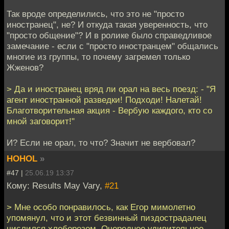
Так вроде определились, что это не "просто
иностранец", не? И откуда такая уверенность, что
"просто общение"? И в ролике было справедливое
замечание - если с "просто иностранцем" общались
многие из группы, то почему загремел только
Жженов?
> Да и иностранец вряд ли орал на весь поезд: - "Я
агент иностранной разведки! Подходи! Налетай!
Благотворительная акция - Вербую каждого, кто со
мной заговорит!"
И? Если не орал, то что? Значит не вербовал?
HOHOL
»
#47 |
25.06.19 13:37
Кому: Results May Vary,
#21
> Мне особо понравилось, как Егор мимолетно
упомянул, что и этот безвинный пиздострадалец
числился хлеборезом. Очередное удивительное