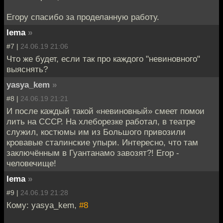
Егору спасибо за проделанную работу.
lema
»
#7 |
24.06.19 21:06
Что же будет, если так про каждого "невиновного"
выяснять?
yasya_kem
»
#8 |
24.06.19 21:21
И после каждый такой «невиновный» смеет помои
лить на СССР. На хлеборезке работал, в театре
служил, костюмы им из Большого привозили
кровавые сталинские упыри. Интересно, что там
заключённым в Гуантанамо завозят?! Егор -
человечище!
lema
»
#9 |
24.06.19 21:28
Кому: yasya_kem,
#8