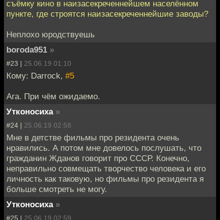
съёмку кино в наизасекреченнейшем населённом
пункте, где строятся наизасекреченнейшие заводы?
Неплохо юродствуешь
boroda951
»
#23 |
25.06.19 01:10
Кому: Darrock,
#5
Ага. При чём ожидаемо.
Утконосиха
»
#24 |
25.06.19 02:58
Мне в детстве фильмы про резидента очень
нравились. А потом мне довелось послушать, что
гражданин Жданов говорит про СССР. Конечно,
неправильно совмещать творчество человека и его
личность как таковую, но фильмы про резидента я
больше смотреть не могу.
Утконосиха
»
#25 |
25.06.19 02:59