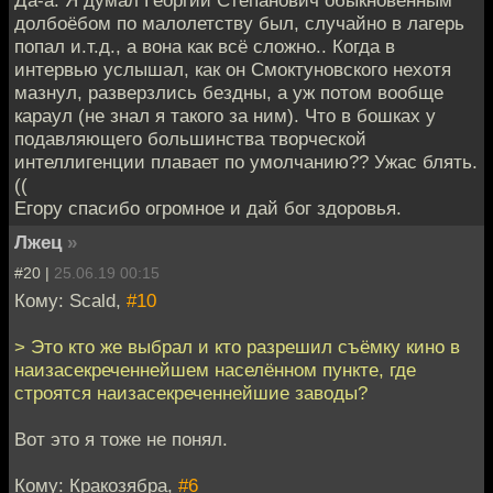
долбоёбом по малолетству был, случайно в лагерь
попал и.т.д., а вона как всё сложно.. Когда в
интервью услышал, как он Смоктуновского нехотя
мазнул, разверзлись бездны, а уж потом вообще
караул (не знал я такого за ним). Что в бошках у
подавляющего большинства творческой
интеллигенции плавает по умолчанию?? Ужас блять.
((
Егору спасибо огромное и дай бог здоровья.
Лжец
»
#20 |
25.06.19 00:15
Кому: Scald,
#10
> Это кто же выбрал и кто разрешил съёмку кино в
наизасекреченнейшем населённом пункте, где
строятся наизасекреченнейшие заводы?
Вот это я тоже не понял.
Кому: Кракозябра,
#6