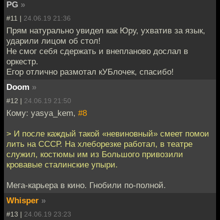
PG
»
#11 |
24.06.19 21:36
Прям натурально увидел как Юру, ухватив за язык,
ударили лицом об стол!
Не смог себя сдержать и внепланово дослал в
оркестр.
Егор отлично размотал кУБлочек, спасибо!
Doom
»
#12 |
24.06.19 21:50
Кому: yasya_kem,
#8
> И после каждый такой «невиновный» смеет помои
лить на СССР. На хлеборезке работал, в театре
служил, костюмы им из Большого привозили
кровавые сталинские упыри.
Мега-карьера в кино. Гнобили по-полной.
Whisper
»
#13 |
24.06.19 23:23