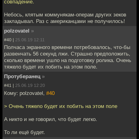
совпадение.
Небось, клятым коммунякам-операм других зеков
закладывал. Раз с американцами не получилось!
polzovatel
»
#40 |
25.06.19 12:11
Полчаса экранного времени потребовалось, что-бы
развенчать 56 секунд лжи. Страшно предположить,
сколько времени ушло на подготовку ролика. Очень
тяжело будет их побить на этом поле.
Протуберанец
»
#41 |
25.06.19 12:20
Кому: polzovatel,
#40
> Очень тяжело будет их побить на этом поле
А никто и не говорил, что будет легко.
То ли ещё будет.