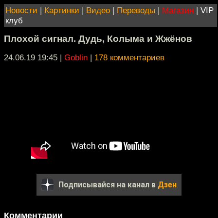
Новости
|
Картинки
|
Видео
|
Переводы
|
Магазин
|
VIP
клуб
Плохой сигнал. Дудь, Колыма и Жжёнов
24.06.19 19:45
|
Goblin
|
178 комментариев
Подписывайся на канал в
Дзен
Комментарии