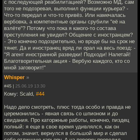
с последующей реабилитацией? Возможно МД, сам
того не подозревая, выполнил функции курьера? -
Что-то передал и что-то привёз. Или намечалась
вербовка, а компетентные органы срубили "её на
взлёте"? Потому что пока я какого-то состава
преступления не увидел? Общение с иностранцем?
- Это конечно подозрительно, но вроде бы на срок не
тянет. Да и иностранец вряд ли орал на весь поезд: -
"Я агент иностранной разведки! Подходи! Налетай!
Благотворительная акция - Вербую каждого, кто со
мной заговорит!"
Whisper
»
#45 |
25.06.19 13:30
Кому: Scald,
#44
Надо дело смотреть, плюс тогда особо и правда не
церемонились - явная связь со шпионом и до
свидания. Про каторжные работы, конечно, пиздец
полный: я еще в свое время удивлялся, как он
потом, значит, вернулся в большой мир и сделал
себе отличную карьеру. А на поверку проводил