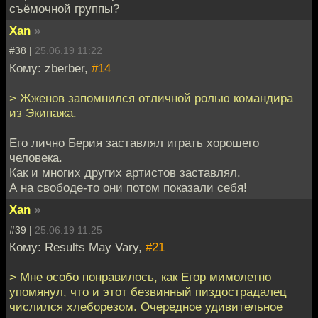
съёмочной группы?
Xan
»
#38 |
25.06.19 11:22
Кому: zberber,
#14
> Жженов запомнился отличной ролью командира
из Экипажа.
Его лично Берия заставлял играть хорошего
человека.
Как и многих других артистов заставлял.
А на свободе-то они потом показали себя!
Xan
»
#39 |
25.06.19 11:25
Кому: Results May Vary,
#21
> Мне особо понравилось, как Егор мимолетно
упомянул, что и этот безвинный пиздострадалец
числился хлеборезом. Очередное удивительное