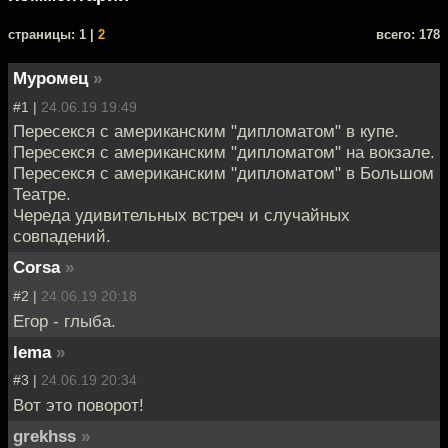
cтраницы: 1 |
2
всего: 178
Муромец
»
#1 |
24.06.19 19:49
Пересекся с американским "дипломатом" в купе.
Пересекся с американским "дипломатом" на вокзале.
Пересекся с американским "дипломатом" в Большом
Театре.
Череда удивительных встреч и случайных
совпадений.
Corsa
»
#2 |
24.06.19 20:18
Егор - глыба.
lema
»
#3 |
24.06.19 20:34
Вот это поворот!
grekhss
»