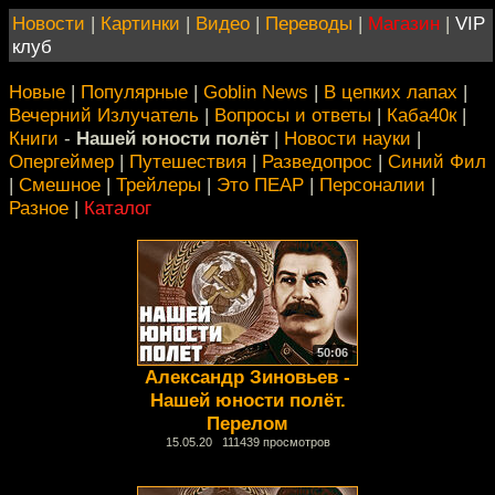
Новости
|
Картинки
|
Видео
|
Переводы
|
Магазин
|
VIP
клуб
Новые
|
Популярные
|
Goblin News
|
В цепких лапах
|
Вечерний Излучатель
|
Вопросы и ответы
|
Каба40к
|
Книги
-
Нашей юности полёт
|
Новости науки
|
Опергеймер
|
Путешествия
|
Разведопрос
|
Синий Фил
|
Смешное
|
Трейлеры
|
Это ПЕАР
|
Персоналии
|
Разное
|
Каталог
50:06
Александр Зиновьев -
Нашей юности полёт.
Перелом
15.05.20 111439 просмотров