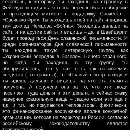
секретарь, к которому ты заходишь на страницу в
Фейсбуке и видишь, что она перепостила сообщение
о проходящем митинге в поддержку Савченко –
«Савченко Фри». Ты заходишь к ней на сайт и видишь
там доклад Немцова «Война». Заходишь дальше на
сайт, и на другие сайты и видишь – да, в Швейцарии
будет проводиться День славянской письменности. И
среди организаторов Дня славянской письменности
ты находишь такую интересную группу, как
«Украинский осередок в Базеле». Ничего страшного,
но когда ты заходишь в эту группу, ты
обнаруживаешь, что у них есть так называемая
«подяка» (это грамота), от «Правый сектор-захид» и
ты идешь дальше и видишь, за что эта грамота
получена. А получена она за то, что эти люди
посылают туда деньги и эти деньги, я сейчас скажу
наверное крамольную вещь – ладно если это еда и
т.д. и т.п., но покупаются тепловизоры, фактически,
это финансирование вооружения вполне конкретной
организации, которая на территории России, согласно
российскому законодательству является
террористической.