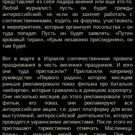
представляет из себя лидера мнений или еще кто-то.
Любой журналист, пусть он будет трижды
антироссийский, но если он захочет работать с
соотечественниками, ездить на форумы, участвовать
в мероприятиях, которые организует посольства – он
туда попадет. Пусть он будет заявлять: «Путин
кровавый тиран», «Крым незаконно присоединен», он
там будет.
Вот в марте в Израиле соотечественники провели
празднования в честь весенних праздников. И кого
они туда пригласили? Пригласили например
руководство «Первого радио», которое месяцем
раньше рекламировало показ фильма про батальон
«киборгов», которые сражались в донецком аэропорту.
Они несколько месяцев до этого рекламировали этот
фильм, его показ, они рекламируют все
антироссийские акции, т.е. дают платформу для всех
выступлений, антироссийской деятельности, которую
проводятся украинскими активистами. После этого их
приглашают торжественно отмечать Масленицу,
блины с красной икрой, все такое. Они –