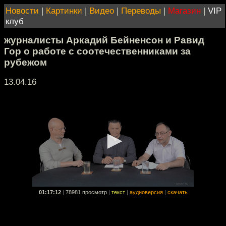
Новости
|
Картинки
|
Видео
|
Переводы
|
Магазин
|
VIP
клуб
журналисты Аркадий Бейненсон и Равид
Гор о работе с соотечественниками за
рубежом
13.04.16
01:17:12
|
78981 просмотр
|
текст
|
аудиоверсия
|
скачать