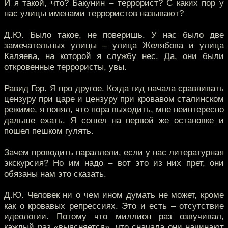
И я такой, что? Бакунин – террорист? С каких пор у
нас улицы именами террористов называют?
Д.Ю. Было такое, не поверишь. У нас было две
замечательных улицы – улица Желябова и улица
Каляева, на которой я службу нес. Да, они были
откровенные террористы, увы.
Равид Гор. Я про другое. Когда гид начала сравнивать
цензуру при царе и цензуру при кровавом сталинском
режиме, я понял, что пора выходить, мне неинтересно
дальше ехать. Я сошел на первой же остановке и
пошел пешком гулять.
Зачем проводить параллели, если у нас литературная
экскурсия? Но им надо – вот это из них прет, они
обязаны нам это сказать.
Д.Ю. Человек ни о чем ином думать не может, кроме
как о кровавых репрессиях. Это и есть – отсутствие
идеологии. Потому что миллион раз озвучивал,
каждый раз «выясняется», что сначала они начинают