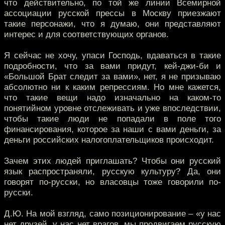
что действительно, по той же линии Всемирной
ассоциации русской прессы в Москву приезжают
такие персонажи, что я думаю, они представляют
интерес и для соответствующих органов.
Я сейчас не хочу, упаси Господь, вдаваться в такие
подробности, что за вами придут, кей-джи-би и
«Большой Брат следит за вами», нет, я не призываю
абсолютно ни к каким репрессиям. Но мне кажется,
что такие вещи надо изначально на каком-то
понятийном уровне отслеживать и уже впоследствии,
чтобы такие люди не попадали в поле того
финансирования, которое за наши с вами деньги, за
деньги российских налогоплательщиков происходит.
Зачем этих людей приглашать? Чтобы они русский
язык распространяли, русскую культуру? Да, они
говорят по-русски, но власовцы тоже говорили по-
русски.
Д.Ю. На мой взгляд, само позиционирование – «у нас
нет друзей, у нас нет врагов, мы продвигаем русскую