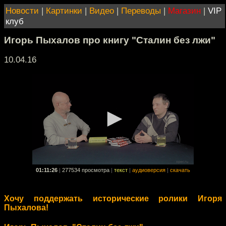
Новости
|
Картинки
|
Видео
|
Переводы
|
Магазин
|
VIP
клуб
Игорь Пыхалов про книгу "Сталин без лжи"
10.04.16
01:11:26
|
277534 просмотра
|
текст
|
аудиоверсия
|
скачать
Хочу поддержать исторические ролики Игоря
Пыхалова!