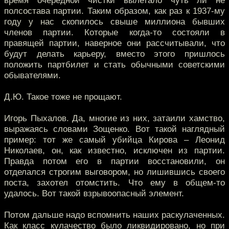
время очередной чистки вылетало чуть ли не
полсостава партии. Таким образом, как раз к 1937-му
году у нас скопилось свыше миллиона бывших
членов партии. Которые когда-то состояли в
правящей партии, наверное они рассчитывали, что
будут делать карьеру, вместо этого пришлось
положить партбилет и стать обычными советскими
обывателями.
Д.Ю. Такое тоже не прощают.
Игорь Пыхалов. Да, многие из них, затаили хамство,
выражаясь словами Зощенко. Вот такой наглядный
пример: тот же самый убийца Кирова – Леонид
Николаев, он, как известно, исключен из партии.
Правда потом его в партии восстановили, он
отделался строгим выговором, но лишившись своего
поста, захотел отомстить. Что ему в общем-то
удалось. Вот такой взрывоопасный элемент.
Потом дальше надо вспомнить наших раскулаченных.
Как класс кулачество было ликвидировано, но при