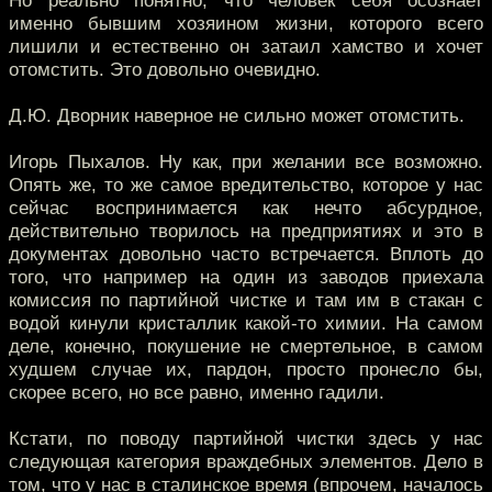
Но реально понятно, что человек себя осознает
именно бывшим хозяином жизни, которого всего
лишили и естественно он затаил хамство и хочет
отомстить. Это довольно очевидно.
Д.Ю. Дворник наверное не сильно может отомстить.
Игорь Пыхалов. Ну как, при желании все возможно.
Опять же, то же самое вредительство, которое у нас
сейчас воспринимается как нечто абсурдное,
действительно творилось на предприятиях и это в
документах довольно часто встречается. Вплоть до
того, что например на один из заводов приехала
комиссия по партийной чистке и там им в стакан с
водой кинули кристаллик какой-то химии. На самом
деле, конечно, покушение не смертельное, в самом
худшем случае их, пардон, просто пронесло бы,
скорее всего, но все равно, именно гадили.
Кстати, по поводу партийной чистки здесь у нас
следующая категория враждебных элементов. Дело в
том, что у нас в сталинское время (впрочем, началось