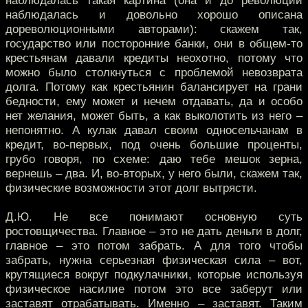
наблюдалась такая картина (она и до революции
наблюдалась и довольно хорошо описана
дореволюционными авторами): скажем так,
государство или посторонние банки, они в общем-то
крестьянам давали кредиты неохотно, потому что
можно было столкнуться с проблемой невозврата
долга. Потому как крестьянин балансирует на грани
бедности, ему может и нечем отдавать, да и особо
нет желания, может быть, а как выколотить из него –
непонятно. А кулак давал своим односельчанам в
кредит, во-первых, под очень большие проценты,
грубо говоря, по схеме: даю тебе мешок зерна,
вернешь – два. И, во-вторых, у него были, скажем так,
физические возможности этот долг вытрясти.
Д.Ю. Не все понимают основную суть
ростовщичества. Главное – это не дать деньги в долг,
главное – это потом забрать. А для того чтобы
забрать, нужна серьезная физическая сила – вот,
крутящиеся вокруг подкулачники, которые используя
физическое насилие потом это все заберут или
заставят отрабатывать. Именно – заставят. Таким