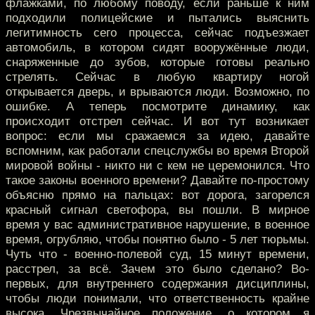
флажками, по любому поводу, если раньше к ним
подходили полицейские и пытались выяснить
легитимность сего процесса, сейчас подъезжает
автомобиль, в котором сидят вооружённые люди,
снаряженные до зубов, которые готовы реально
стрелять. Сейчас в любую квартиру ногой
открывается дверь, и врываются люди. Возможно, по
ошибке. А теперь посмотрите динамику, как
происходит отстрел сейчас. И вот тут возникает
вопрос: если мы сражаемся за идею, давайте
вспомним, как работали спецслужбы во время Второй
мировой войны - никто ни с кем не церемонился. Что
такое законы военного времени? Давайте по-простому
объясню прямо на пальцах: вот дорога, загорелся
красный сигнал светофора, вы пошли. В мирное
время у вас административное нарушение, в военное
время, огрубляю, чтобы понятно было - 5 лет тюрьмы.
Чуть что - военно-полевой суд, 15 минут времени,
расстрел, за всё. Зачем это было сделано? Во-
первых, для внутреннего содержания дисциплины,
чтобы люди понимали, что ответственность крайне
высока. Чрезвычайное положение, о котором я