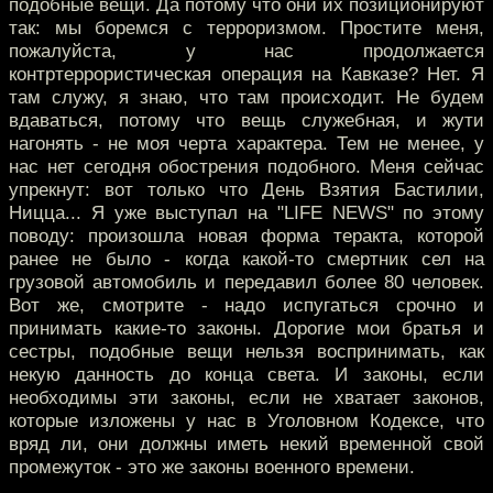
подобные вещи. Да потому что они их позиционируют
так: мы боремся с терроризмом. Простите меня,
пожалуйста, у нас продолжается
контртеррористическая операция на Кавказе? Нет. Я
там служу, я знаю, что там происходит. Не будем
вдаваться, потому что вещь служебная, и жути
нагонять - не моя черта характера. Тем не менее, у
нас нет сегодня обострения подобного. Меня сейчас
упрекнут: вот только что День Взятия Бастилии,
Ницца... Я уже выступал на "LIFE NEWS" по этому
поводу: произошла новая форма теракта, которой
ранее не было - когда какой-то смертник сел на
грузовой автомобиль и передавил более 80 человек.
Вот же, смотрите - надо испугаться срочно и
принимать какие-то законы. Дорогие мои братья и
сестры, подобные вещи нельзя воспринимать, как
некую данность до конца света. И законы, если
необходимы эти законы, если не хватает законов,
которые изложены у нас в Уголовном Кодексе, что
вряд ли, они должны иметь некий временной свой
промежуток - это же законы военного времени.