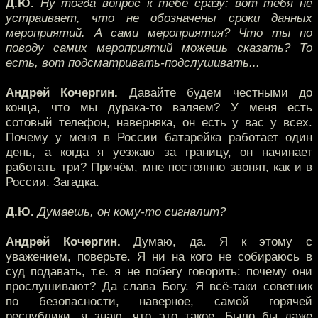
Д.Ю.
Ну тогда вопрос к тебе сразу: вот тебя не
устраивает, что не обозначены сроки данных
мероприятий. А сами мероприятия? Что ты по
поводу самих мероприятий можешь сказать? То
есть, вот подсматривать-подслушивать...
Андрей Кочергин.
Давайте будем честными до
конца, что мы дурака-то валяем? У меня есть
сотовый телефон, наверняка, он есть у вас у всех.
Почему у меня в России батарейка работает один
день, а когда я уезжаю за границу, он начинает
работать три? Причём, мне постоянно звонят, как и в
России. Загадка.
Д.Ю.
Думаешь, он кому-то сигналит?
Андрей Кочергин.
Думаю, да. Я к этому с
уважением, поверьте. Я ни на кого не собираюсь в
суд подавать, т.е. я не побегу говорить: почему они
прослушивают? Да слава Богу. Я всё-таки советник
по безопасности, наверное, самой горячей
республики, я знаю, что это такое. Было бы даже