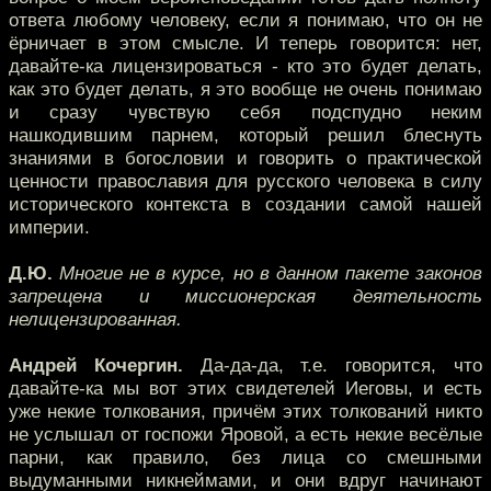
ответа любому человеку, если я понимаю, что он не
ёрничает в этом смысле. И теперь говорится: нет,
давайте-ка лицензироваться - кто это будет делать,
как это будет делать, я это вообще не очень понимаю
и сразу чувствую себя подспудно неким
нашкодившим парнем, который решил блеснуть
знаниями в богословии и говорить о практической
ценности православия для русского человека в силу
исторического контекста в создании самой нашей
империи.
Д.Ю.
Многие не в курсе, но в данном пакете законов
запрещена и миссионерская деятельность
нелицензированная.
Андрей Кочергин.
Да-да-да, т.е. говорится, что
давайте-ка мы вот этих свидетелей Иеговы, и есть
уже некие толкования, причём этих толкований никто
не услышал от госпожи Яровой, а есть некие весёлые
парни, как правило, без лица со смешными
выдуманными никнеймами, и они вдруг начинают