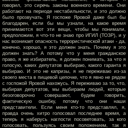
говорил, это сиречь законы военного времени. Они
работают на периоде нестабильности, и это должно
было прозвучать. Я госпоже Яровой даже был бы
благодарен, если бы мы узнали, на какое время
принимаются вот эти вещи, чтобы мы понимали,
предположим, я что-то не знаю про ИГИЛ (ТОЗР), и у
нас возникает опасность террористической атаки - да,
конечно, хорошо, я это должен знать. Почему я это
должен знать? А потому что у меня гражданское
право, я же избиратель, я должен понимать, за что я
голосую, каких депутатов выбираю, какого гаранта я
выбираю. И это не капризы, я не переживаю из-за
своего места в пищевой цепочке, что я явно не рядом
с госпожой Яровой нахожусь. Я переживаю за то, что,
выбирая депутатов, мы выбираем людей, которые
безоговорочно совершают, будем говорить,
фактическую ошибку, потому что они наши
представители. Если меня кто-то представлял, я,
правда очень хитро голосовал последнее время, а
теперь я наберусь наглости посоветовать, за кого
голосовать, пользуясь своим положением, так я