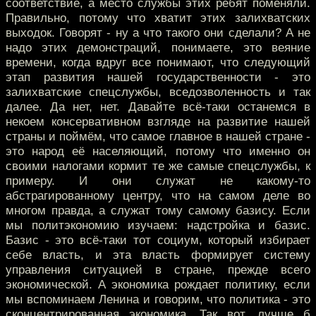
соответствие, а место службы этих ребят поменяли.
Правильно, потому что хватит этих залихватских
выходок. Говорят - ну а что такого они сделали? А не
надо этих демонстраций, понимаете, это веяние
времени, когда вдруг все понимают, что следующий
этап развития нашей государственности - это
залихватские спецслужбы, вседозволенность и так
далее. Да нет, нет. Давайте всё-таки останемся в
некоем консервативном взгляде на развитие нашей
страны и поймём, что самое главное в нашей стране -
это народ её населяющий, потому что именно он
своими налогами кормит те же самые спецслужбы, к
примеру. И они служат не какому-то
абстрагированному центру, что на самом деле во
многом правда, а служат тому самому базису. Если
мы политэкономию изучаем: надстройка и базис.
Базис - это всё-таки тот социум, который избирает
себе власть, и эта власть формирует систему
управления ситуацией в стране, прежде всего
экономической. А экономика рождает политику, если
мы вспоминаем Ленина и говорим, что политика - это
сконцентрированная экономика. Так вот, лучше б