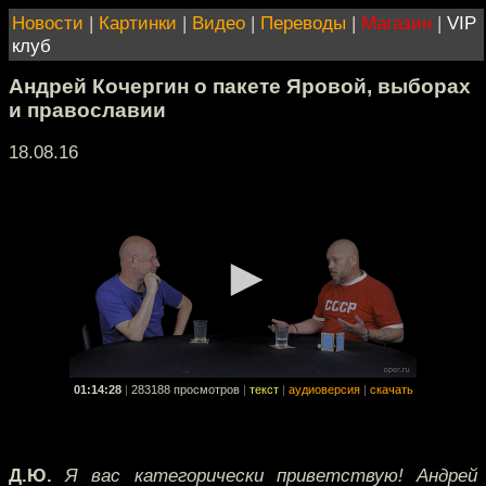
Новости
|
Картинки
|
Видео
|
Переводы
|
Магазин
|
VIP
клуб
Андрей Кочергин о пакете Яровой, выборах
и православии
18.08.16
01:14:28
|
283188 просмотров
|
текст
|
аудиоверсия
|
скачать
Д.Ю.
Я вас категорически приветствую! Андрей