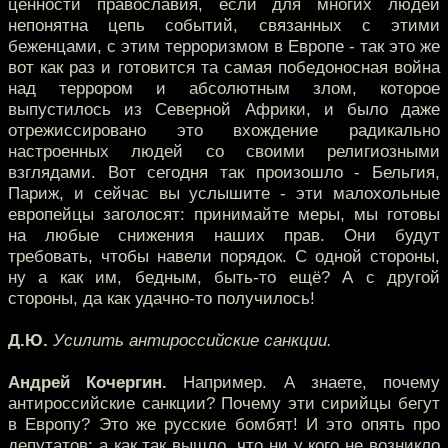
ценности православия, если для многих людей
непонятна цепь событий, связанных с этими
беженцами, с этим терроризмом в Европе - так это же
вот как раз и готовится та самая победоносная война
над террором и абсолютным злом, которое
выпустилось из Северной Африки, и было даже
отрежиссировано это вхождение радикально
настроенных людей со своими религиозными
взглядами. Вот сегодня так произошло - Бельгия,
Париж, и сейчас вы услышите - эти малохольные
европейцы заголосят: принимайте меры, мы готовы
на любые снижения наших прав. Они будут
требовать, чтобы навели порядок. С одной стороны,
ну а как им, бедным, быть-то ещё? А с другой
стороны, да как удачно-то получилось!
Д.Ю.
Усилить антироссийские санкции.
Андрей Кочергин.
Например. А знаете, почему
антироссийские санкции? Почему эти сирийцы бегут
в Европу? Это же русские бомбят! И это опять про
депутатов: а как так вышло, что ни у кого не возникло