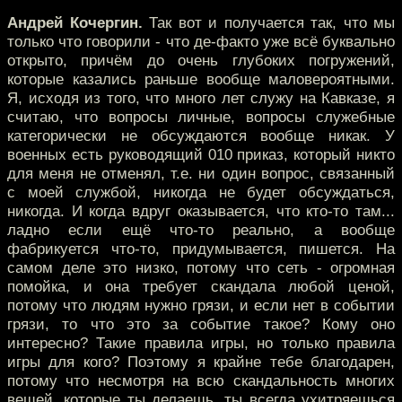
Андрей Кочергин.
Так вот и получается так, что мы
только что говорили - что де-факто уже всё буквально
открыто, причём до очень глубоких погружений,
которые казались раньше вообще маловероятными.
Я, исходя из того, что много лет служу на Кавказе, я
считаю, что вопросы личные, вопросы служебные
категорически не обсуждаются вообще никак. У
военных есть руководящий 010 приказ, который никто
для меня не отменял, т.е. ни один вопрос, связанный
с моей службой, никогда не будет обсуждаться,
никогда. И когда вдруг оказывается, что кто-то там...
ладно если ещё что-то реально, а вообще
фабрикуется что-то, придумывается, пишется. На
самом деле это низко, потому что сеть - огромная
помойка, и она требует скандала любой ценой,
потому что людям нужно грязи, и если нет в событии
грязи, то что это за событие такое? Кому оно
интересно? Такие правила игры, но только правила
игры для кого? Поэтому я крайне тебе благодарен,
потому что несмотря на всю скандальность многих
вещей, которые ты делаешь, ты всегда ухитряешься