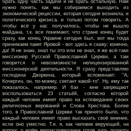
брать одну часть задачи и не брать остальную. Нам
нужно понять, как мы собираемся выходить из
экономической рецессии, которая сегодня возникла, и
политического кризиса, и только потом говорить. А
чтобы всё у нас получилось, чтобы не вышло
майдана, т.к. все понимают, что стране конец будет
сразу, как конец Украине сегодня был, вот мы тогда
принимаем пакет Яровой - вот здесь я скажу: конечно,
да! Я не знаю, знал ты это или не знал, я же всё-таки
миссионер Русской Православной Церкви, а там
говорится о невозможности нелицензированной
миссионерской деятельности. Я сразу представляю
господина Дворкина, который вспоминает: "А,
Кочергин, он, по-моему, сектант какой-то". Ну, ему так
показалось, например. И бах - мне запрещают
воспользоваться 23 статьёй, согласно которой
каждый человек имеет право на исповедание своих
религиозных верований и Слова Христова. Более
того, в Православной Церкви так принято было, что
каждый человек имеет право высказать своё мнение,
если оно уместно. Т.е. я, как человек верующий, на
вопрос о моём вероисповедании готов дать полноту