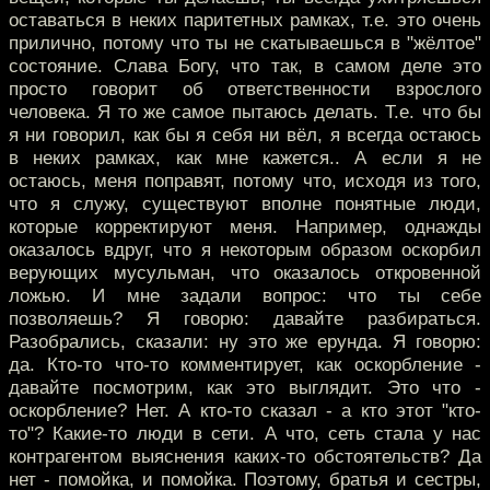
оставаться в неких паритетных рамках, т.е. это очень
прилично, потому что ты не скатываешься в "жёлтое"
состояние. Слава Богу, что так, в самом деле это
просто говорит об ответственности взрослого
человека. Я то же самое пытаюсь делать. Т.е. что бы
я ни говорил, как бы я себя ни вёл, я всегда остаюсь
в неких рамках, как мне кажется.. А если я не
остаюсь, меня поправят, потому что, исходя из того,
что я служу, существуют вполне понятные люди,
которые корректируют меня. Например, однажды
оказалось вдруг, что я некоторым образом оскорбил
верующих мусульман, что оказалось откровенной
ложью. И мне задали вопрос: что ты себе
позволяешь? Я говорю: давайте разбираться.
Разобрались, сказали: ну это же ерунда. Я говорю:
да. Кто-то что-то комментирует, как оскорбление -
давайте посмотрим, как это выглядит. Это что -
оскорбление? Нет. А кто-то сказал - а кто этот "кто-
то"? Какие-то люди в сети. А что, сеть стала у нас
контрагентом выяснения каких-то обстоятельств? Да
нет - помойка, и помойка. Поэтому, братья и сестры,