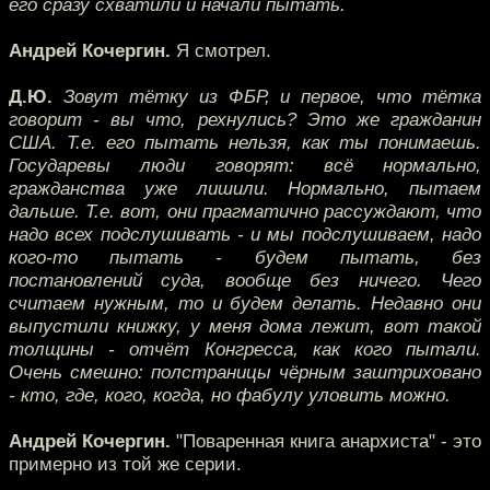
его сразу схватили и начали пытать.
Андрей Кочергин.
Я смотрел.
Д.Ю.
Зовут тётку из ФБР, и первое, что тётка
говорит - вы что, рехнулись? Это же гражданин
США. Т.е. его пытать нельзя, как ты понимаешь.
Государевы люди говорят: всё нормально,
гражданства уже лишили. Нормально, пытаем
дальше. Т.е. вот, они прагматично рассуждают, что
надо всех подслушивать - и мы подслушиваем, надо
кого-то пытать - будем пытать, без
постановлений суда, вообще без ничего. Чего
считаем нужным, то и будем делать. Недавно они
выпустили книжку, у меня дома лежит, вот такой
толщины - отчёт Конгресса, как кого пытали.
Очень смешно: полстраницы чёрным заштриховано
- кто, где, кого, когда, но фабулу уловить можно.
Андрей Кочергин.
"Поваренная книга анархиста" - это
примерно из той же серии.