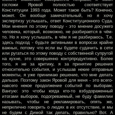
госпожи Яровой полностью соответствует
Конституции 1993 года. Может такое быть? Конечно,
может. Он вообще замечательный, но я хочу
экспертизу услышать, ответ Конституционного Суда.
Мои мнения по этому поводу - это мнение досужего
человека, который, возможно, не разбирается в чём-
то. Но я хочу услышать, в чём я не разбираюсь. Т.е.
здесь подход - будьте активными в вопросах крайне
важных, потому что если вы будете судачить в сети
или ругаться по этому поводу с собственной супругой
на кухне, это совершенно контрпродуктивно. Более
того, я не за критику, я за принятие решения
относительно события, и услышав некие отправные
моменты, я уже принимаю решение, что мне делать
дальше. Поэтому закон Яровой для меня - это всего-
навсего некое продолжение событий по выборам.
Вангую: это чтобы когда кто-то взбудораженный
итогами выборов, подогреваемый, не буду фамилии
называть, чтобы не рекламировать, опять же,
неприлично говорить о людях в их отсутствие, и мы
не будем с Димой так делать, правильно? Вот. А