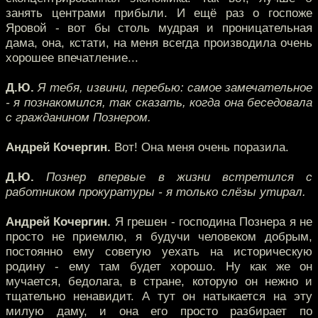
занять центрами прибыли. И ещё раз о госпоже
Яровой - вот бы столь мудрая и проницательная
дама, она, кстати, на меня всегда производила очень
хорошее впечатление...
Д.Ю.
Я тебя, извини, перебью: самое замечательное
- я познакомился, так сказать, когда она беседовала
с гражданином Познером.
Андрей Кочергин.
Вот! Она меня очень поразила.
Д.Ю.
Познер впервые в жизни встретился с
работником прокуратуры - я только слёзы утирал.
Андрей Кочергин.
Я грешен - господина Познера я не
просто не приемлю, я будучи человеком добрым,
постоянно ему советую уехать на историческую
родину - ему там будет хорошо. Ну как же он
мучается, бедолага, в стране, которую он нежно и
тщательно ненавидит. А тут он натыкается на эту
милую даму, и она его просто разбирает по