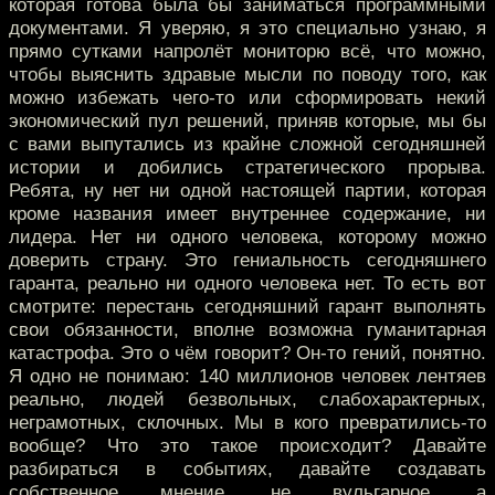
которая готова была бы заниматься программными
документами. Я уверяю, я это специально узнаю, я
прямо сутками напролёт мониторю всё, что можно,
чтобы выяснить здравые мысли по поводу того, как
можно избежать чего-то или сформировать некий
экономический пул решений, приняв которые, мы бы
с вами выпутались из крайне сложной сегодняшней
истории и добились стратегического прорыва.
Ребята, ну нет ни одной настоящей партии, которая
кроме названия имеет внутреннее содержание, ни
лидера. Нет ни одного человека, которому можно
доверить страну. Это гениальность сегодняшнего
гаранта, реально ни одного человека нет. То есть вот
смотрите: перестань сегодняшний гарант выполнять
свои обязанности, вполне возможна гуманитарная
катастрофа. Это о чём говорит? Он-то гений, понятно.
Я одно не понимаю: 140 миллионов человек лентяев
реально, людей безвольных, слабохарактерных,
неграмотных, склочных. Мы в кого превратились-то
вообще? Что это такое происходит? Давайте
разбираться в событиях, давайте создавать
собственное мнение, не вульгарное, а