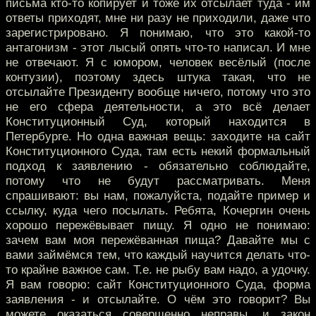
письма кто-то копирует и тоже их отсылает туда - им
ответы приходят, мне ни разу не приходили, даже что
зарегистрировано. Я понимаю, что это какой-то
антагонизм - этот лысый опять что-то написал. И мне
не отвечают. Я с юмором, человек весёлый (после
контузии), поэтому здесь штука такая, что не
отсылайте Президенту вообще ничего, потому что это
не его сфера деятельности, а это всё делает
Конституционный Суд, который находится в
Петербурге. Но одна важная вещь: заходите на сайт
Конституционного Суда, там есть некий формальный
подход к заявлению - обязательно соблюдайте,
потому что не будут рассматривать. Меня
спрашивают: вы нам, пожалуйста, подайте пример и
ссылку, куда чего посылать. Ребята, Кочергин очень
хорошо пережёвывает пищу. Я одно не понимаю:
зачем вам моя пережёванная пища? Давайте мы с
вами займёмся тем, что каждый научится делать что-
то крайне важное сам. Т.е. не рыбу вам надо, а удочку.
Я вам говорю: сайт Конституционного Суда, форма
заявления - и отсылайте. О чём это говорит? Вы
можете оказаться совершенно неправы, и закон