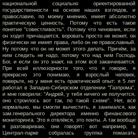
национальной социально ориентированной
государственности на основе наших взглядов, и
православие, по моему мнению, имеет абсолютно
практическую ценность. Потому что есть такое
понятие "совестливость". Потому что чиновник, если
он ходит причащается, воровать просто не может, он
физически не имеет права, либо он не православный.
Ну потому что он не может этого делать. Причём, за
ним следить не надо, потому что над ним Господь
Бог, и если он это знает, на этом всё заканчивается.
При всей иллюзорности того, что я говорю, я
прекрасно это понимаю, я взрослый человек,
поверьте, но у меня есть практический опыт: я 5 лет
работал в Западно-Сибирском отделении "Газпрома",
и мне говорили: "Андрей, у тебя ничего не получится,
оно строилось вот так, по такой схеме". Нет, всё
нормально, мы смогли вычистить, я занимался, как
зам.генерального директора именно финансового
мониторинга. Это я отвлёкся, это понты. А так вообще
я разговариваю, они говорят: вот например, в
Централ-парке собралась группка помахать