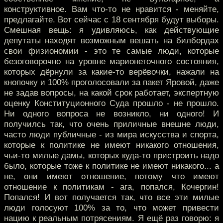
конструктивное. Вам что-то не нравится - меняйте,
предлагайте. Вот сейчас с 18 сентября будут выборы.
Смешная вещь: я удивляюсь, как действующие
депутаты находят возможным вешать на билбордах
свои физиономии - это те самые люди, которые
безоговорочно на уровне марионеточного состояния,
которых дёрнули за какие-то верёвочки, нажали на
кнопочку и 100% проголосовали за пакет Яровой, даже
не задав вопросы, на какой срок работает, экспертную
оценку Конституционного Суда прошло - не прошло.
Ни одного вопроса не возникло, ни одного! И
получилсь так, что очень приличные внешне люди,
часто люди публичные - из мира искусства и спорта,
которые к политике не имеют никакого отношения,
чьи-то милые дамы, которых куда-то пристроить надо
было, которые тоже к политике не имеют никакого... а
не, они имеют отношение, потому что имеют
отношение к политикам - ага, попался, Кочергин!
Попался! И вот получается так, что все эти милые
люди голосуют 100% за то, что может привести
нацию к реальным потрясениям. Я ещё раз говорю: я