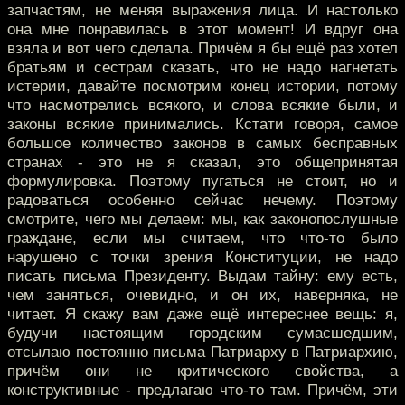
запчастям, не меняя выражения лица. И настолько
она мне понравилась в этот момент! И вдруг она
взяла и вот чего сделала. Причём я бы ещё раз хотел
братьям и сестрам сказать, что не надо нагнетать
истерии, давайте посмотрим конец истории, потому
что насмотрелись всякого, и слова всякие были, и
законы всякие принимались. Кстати говоря, самое
большое количество законов в самых бесправных
странах - это не я сказал, это общепринятая
формулировка. Поэтому пугаться не стоит, но и
радоваться особенно сейчас нечему. Поэтому
смотрите, чего мы делаем: мы, как законопослушные
граждане, если мы считаем, что что-то было
нарушено с точки зрения Конституции, не надо
писать письма Президенту. Выдам тайну: ему есть,
чем заняться, очевидно, и он их, наверняка, не
читает. Я скажу вам даже ещё интереснее вещь: я,
будучи настоящим городским сумасшедшим,
отсылаю постоянно письма Патриарху в Патриархию,
причём они не критического свойства, а
конструктивные - предлагаю что-то там. Причём, эти