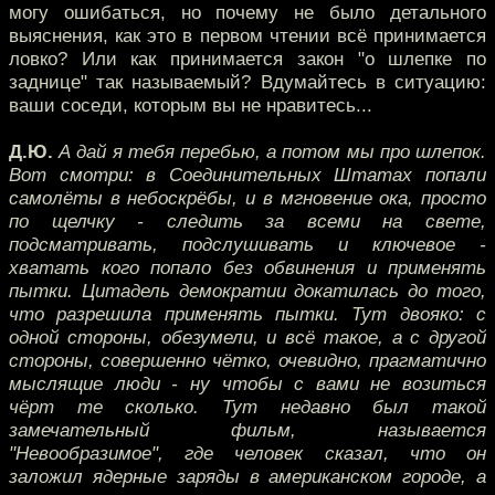
могу ошибаться, но почему не было детального
выяснения, как это в первом чтении всё принимается
ловко? Или как принимается закон "о шлепке по
заднице" так называемый? Вдумайтесь в ситуацию:
ваши соседи, которым вы не нравитесь...
Д.Ю.
А дай я тебя перебью, а потом мы про шлепок.
Вот смотри: в Соединительных Штатах попали
самолёты в небоскрёбы, и в мгновение ока, просто
по щелчку - следить за всеми на свете,
подсматривать, подслушивать и ключевое -
хватать кого попало без обвинения и применять
пытки. Цитадель демократии докатилась до того,
что разрешила применять пытки. Тут двояко: с
одной стороны, обезумели, и всё такое, а с другой
стороны, совершенно чётко, очевидно, прагматично
мыслящие люди - ну чтобы с вами не возиться
чёрт те сколько. Тут недавно был такой
замечательный фильм, называется
"Невообразимое", где человек сказал, что он
заложил ядерные заряды в американском городе, а