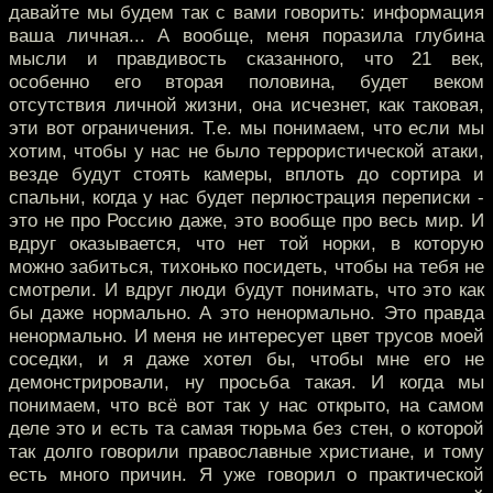
давайте мы будем так с вами говорить: информация
ваша личная... А вообще, меня поразила глубина
мысли и правдивость сказанного, что 21 век,
особенно его вторая половина, будет веком
отсутствия личной жизни, она исчезнет, как таковая,
эти вот ограничения. Т.е. мы понимаем, что если мы
хотим, чтобы у нас не было террористической атаки,
везде будут стоять камеры, вплоть до сортира и
спальни, когда у нас будет перлюстрация переписки -
это не про Россию даже, это вообще про весь мир. И
вдруг оказывается, что нет той норки, в которую
можно забиться, тихонько посидеть, чтобы на тебя не
смотрели. И вдруг люди будут понимать, что это как
бы даже нормально. А это ненормально. Это правда
ненормально. И меня не интересует цвет трусов моей
соседки, и я даже хотел бы, чтобы мне его не
демонстрировали, ну просьба такая. И когда мы
понимаем, что всё вот так у нас открыто, на самом
деле это и есть та самая тюрьма без стен, о которой
так долго говорили православные христиане, и тому
есть много причин. Я уже говорил о практической