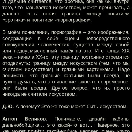
И дальше считается, что эротика, она как бы внутри
того, что называется искусством, может пребывать, а
дальше есть некая граница между понятием
«эротика» и понятием «порнография».
В моём понимании, порнография – это изображения,
содержащие в себе сцены непосредственного
совокупления человеческих существ между собой
или недвусмысленный намёк на это. И с конца XIX
века – начала XX-го, эту границу постоянно стремятся
отодвинуть: границу между искусством (тем, что мы
считаем искусством) и грязными картинками. Надо
понимать, что грязные картинки были всегда, не
нужно думать, что это явление какое-то современное,
они были всегда. Другое вопрос, что их просто
никогда не считали искусством.
Д.Ю.
А почему? Это же тоже может быть искусством.
Антон Беликов.
Понимаете, дизайн кабины
дальнобойщика… это какой-то вот… Наверное, это
как может прийти какой-нибудь человек, очень круто