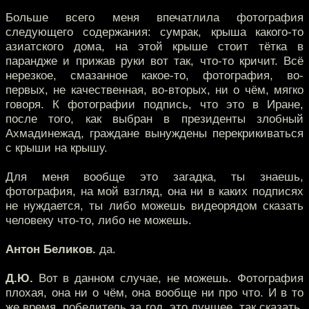
Больше всего меня впечатлила фотография
следующего содержания: сумрак, крыша какого-то
азиатского дома, на этой крыше стоит тётка в
парандже и прижав руки вот так, что-то кричит. Всё
нерезкое, смазанное какое-то, фотография, во-
первых, не качественная, во-вторых, ни о чём, мягко
говоря. К фотографии подпись, что это в Иране,
после того, как выбран в президенты злобный
Ахмадинежад, граждане вынуждены перекрикиваться
с крыши на крышу.
Для меня вообще это загадка, ты знаешь,
фотография, на мой взгляд, она ни в каких подписях
не нуждается, ты либо можешь видеорядом сказать
человеку что-то, либо не можешь.
Антон Беликов.
да.
Д.Ю.
Вот в данном случае, не можешь. Фотография
плохая, она ни о чём, она вообще ни про что. И в то
же время, победитель за год, это лучшее, так сказать,