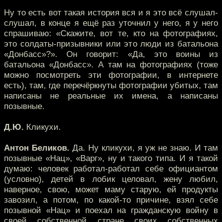
Ну то есть вот такая история вся и я это всё слушал-
слушал, в конце я ещё раз уточнил у него, я у него
спрашиваю: «Скажите, вот те, кто на фотографиях,
это солдаты-призывники или это люди из батальона
«Донбасс»?». Он говорит: «Да, это воины из
батальона «Донбасс». А там на фотографиях (тоже
можно посмотреть эти фотографии, в интернете
есть), там, где перечёркнуты фотографии убитых, там
написаны не реальные их имена, а написаны
позывные.
Д.Ю.
Кликухи.
Антон Беликов.
Да. Ну кликухи, я уж не знаю. И там
позывные «Нац», «Варг», ну и такого типа. И я такой
думаю: человек работал-работал себе официантом
(условно), детей в лобик целовал, жену любил,
наверное, свою, может маму старую, ей продукты
завозил, а потом, по какой-то причине, взял себе
позывной «Нац» и поехал на гражданскую войну в
своей собственной стране своих собственных