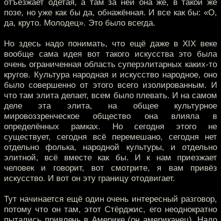
отъезжает одетая, а там за ней она же, в такой же
позе, но уже как бы да, обнажённая. И все как бы: «О,
да, круто. Молодец». Это было всегда.
Но здесь надо понимать, что ещё даже в XIX веке
вообще сама идея вот такого искусства это была
очень ограниченная область суперэлитарных каких-то
кругов. Культура народная и искусство народное, оно
было совершенно от этого всего изолированным. И
что там элита делает, всем было плевать. И на самом
деле эта элита, на общее культурное
мировоззренческое общество она влияла в
определённых рамках. Но сегодня этого не
существует, сегодня всё перемешано, сегодня нет
отдельно фолька, народной культуры, и отдельно
элитной, всё вместе как бы. И к нам приезжает
человек и говорит, вот смотрите, я вам привёз
искусство. И вот он эту границу отодвигает.
Тут начинается ещё один очень интересный разговор,
потому что он там, этот Стёрджис, его неоднократно
пытались привлечь в Америке (он американец). Надо