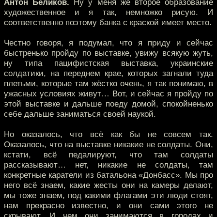
Антон Беликов.
Ну у меня же второе образование
художественное и я так, немножко рисую. И
соответственно поэтому банка с краской имеет место.
Честно говоря, я подумал, что я приду и сейчас
быстренько пройду по выставке, увижу всякую жуть,
ну типа пацифистская выставка, украинские
солдатики, на переднем крае, которых загнали туда
плетьми, которые там жёстко очень, я так понимаю, в
ужасных условиях живут… Вот, и сейчас я пройду по
этой выставке и дальше поеду домой, спокойненько
себе дальше заниматься своей наукой.
Но оказалось, что всё как бы не совсем так.
Оказалось, что на выставке никакие не солдаты. Они,
кстати, всё педалируют, что там солдаты
рассказывают… нет, никакие не солдаты, там
конкретные каратели из батальона «Донбасс». Мы про
него всё знаем, какие жесты они на камеры делают,
мы тоже знаем, под какими флагами эти люди стоят,
нам прекрасно известно, и они сами этого не
скрывают. И чем они занимаются в городах и