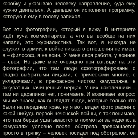
коробку и указываю человеку направление, куда ему
нужно двигаться. А дальше он исполняет программу,
которую я ему в голову запихал.
Вот эти фотографии, который я вижу. В интернете
идёт куча комментариев, а что вы вообще на них
напали, это журналистика. Так вот, я никогда не
служил в армии, к войне никакого отношения не имел,
я – философ, я не воин. У меня своя работа, у воинов
– своя. Но даже мне очевидно при взгляде на эти
фотографии, что там люди сфотографированы с
гладко выбритыми лицами, с причёсками многие, с
укладочками, в прекрасном чистом камуфляже, в
аккуратных начищенных берцах. У них наколенники –
там ни царапинки нет, понимаете. И возникает вопрос:
мы же знаем, как выглядят люди, которые только что
были на переднем крае, ну я вот, видел фотографии с
какой-нибудь первой чеченской войны, я так понимаю,
что там берцы ушатываются в лохмотья за неделю, а
камуфляж условно после обстрела превращается
просто в тряпку – человек посидел под обстрелом, он