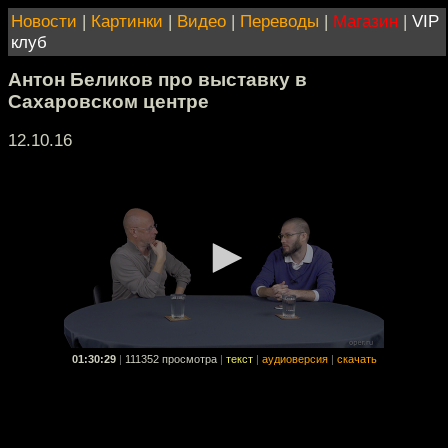
Новости
|
Картинки
|
Видео
|
Переводы
|
Магазин
|
VIP
клуб
Антон Беликов про выставку в
Сахаровском центре
12.10.16
01:30:29
|
111352 просмотра
|
текст
|
аудиоверсия
|
скачать