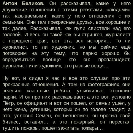
Антон Беликов.
Он рассказывал, какие у него
дружеские отношения с этими ребятами, «людьми»
так называемыми, какие у него отношения с их
семьями. Они там прекрасные друзья, все хорошие и
так далее. Рассказывал, как пули свистели над его
головой. И весь он такой как бы стрингер, журналист
с переднего края, вот эта вся история… То ли
журналист, то ли художник, но мы сейчас ещё
поговорим на эту тему, что парню хорошо бы
определиться вообще кто он: пропагандист,
журналист или художник, это разные вещи…
Ну вот, и сидел я час и всё это слушал про эти
прекрасные отношения. А там на фотографиях они
реально классные ребята, улыбчивые, хорошие
парни. И он про них рассказывает: а это вот, условно
Пётр, он официант и вот он пошёл, от семьи ушёл, у
него жена, детишки, которых он по голове гладит; а
это, условно Семён, он бизнесмен, он бросил свой
бизнес, оставил… а это пожарный, он перестал
тушить пожары, пошёл зажигать пожары…