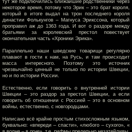
тут же подключились ближайшие родственники через
некоторое время, потому что Эрик – это брат короля,
который в итоге выдал на трон последнего короля
династии Фолькунгов – Магнуса Эрикссона, который
проправил аж до 1363 года. И вот о раздоре между
братьями за королевский престол повествует
окончательная часть «Хроники Эрика».
Параллельно наши шведские товарищи регулярно
плавают в гости к нам, на Русь, и там происходит
масса интересного. Поэтому это источник
чрезвычайно ценный не только по истории Швеции,
но и по истории России.
Естественно, если говорить о внутренней истории
Швеции – это раздор за престол Швеции, а если
говорить об отношении с Россией – это в основном
войны, естественно, с новгородцами.
Написано всё крайне простым стихосложным языком,
буквально: «впереди – спасти», «любого – сухого», «
в волне – в огне», т.е. рифмы предельно незатейливы,