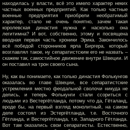
находилась у власти, всё это имело характер неких
частных военных предприятий. Как только частные
военные предприятия приобрели необратимый
характер, стало не очень понятно, зачем такая
королевская династия нужна и насколько она
легитимна? И вот, собственно, этому и посвящена
вводная первая часть хроники Эрика. Закончилось
всё победой сторонников ярла Биргера, который
возглавлял такое, ну сепаратистским его не назвать –
скажем так, самостийное движение внутри Швеции. И
он поставил на трон своего сына.
Ну, как вы понимаете, как только династия Фолькунгов
оказалась во главе Швеции, все сепаратистские
устремления местно феодальной сволочи никуда не
делись, и теперь Фолькунги стали ссориться с
людьми из Вестергётланда, потому что да, Гёталанд,
вроде бы, на первый взгляд монолитный, на самом
деле состоял из Эстергётланда, т.е. Восточного
Гётланда, и Вестергётланда, т.е. Западного Гётланда.
Вот там оказались свои сепаратисты. Естественно,