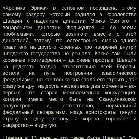
«Хроника Эрика» в основном посвящена этому
самому раздору, который родился в королевстве
Швеции с падением династии Эрика Святого и
воцарением династии Фолькунгов, и со всеми
проблемами, которые возникли вместе с этой
династией, потому что, естественно, смена одного
правителя на другого коренных противоречий внутри
шведского государства не решала. Какие там были
коренные противоречия – да очень простые: Швеция
на редкость поздно, относительно всей Европы,
встала на путь построения классического
феодализма, но как только она стала его строить, так
сразу же друг на друга наслоились два момента – во-
первых, это старая межплеменная конкуренция,
которая имела место быть на Скандинавском
полуострове, и, естественно, нормальный
феодальный сепаратизм, когда аристократы тянули
страну в одну сторону, а корона, горожане и
рыцарство – в другую.
Швеция в 13 веке – что такое была Швеция? Во-