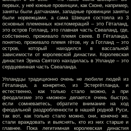
первых, у неё южные провинции, как Сконе, например,
заняты были датчанами, западные провинции заняты
были норвежцами, а сама Швеция состояла из 3
основных племенных конгломераций – это Гёталанд,
это остров Готланд, это главная часть Свеаланд, где,
собственно, проживало племя свеев. В Гёталанда,
понятно, проживало племя гётов, ну а Готланд – это
остров, который находился в вассальной
зависимости от королевской династии. Королевская
династия Эрика Святого находилась в Упланде – это
сердцевинная часть Свеаланда.
Упландцы традиционно очень не любили людей из
Гёталанда, а конкретно, из Эстергётланда, и
естественно, как только стало можно, а при
феодализме это «можно» делается очень быстро,
если сомневаетесь, обратите внимание на ход
феодальной раздробленности в нашей родной Руси,
так вот, как только стало можно, они, конечно же,
стали враждовать и выяснять, кто из них старше и
главнее. Пока легитимная королевская династия