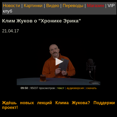
Новости
|
Картинки
|
Видео
|
Переводы
|
Магазин
|
VIP
клуб
Клим Жуков о "Хронике Эрика"
21.04.17
09:50
|
95037 просмотров
|
текст
|
аудиоверсия
|
скачать
Ждёшь новых лекций Клима Жукова? Поддержи
проект!