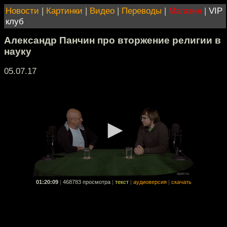
Новости
|
Картинки
|
Видео
|
Переводы
|
Магазин
|
VIP
клуб
Александр Панчин про вторжение религии в
науку
05.07.17
01:20:09
|
468783 просмотра
|
текст
|
аудиоверсия
|
скачать