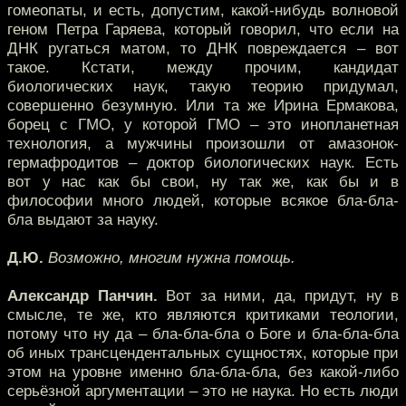
гомеопаты, и есть, допустим, какой-нибудь волновой
геном Петра Гаряева, который говорил, что если на
ДНК ругаться матом, то ДНК повреждается – вот
такое. Кстати, между прочим, кандидат
биологических наук, такую теорию придумал,
совершенно безумную. Или та же Ирина Ермакова,
борец с ГМО, у которой ГМО – это инопланетная
технология, а мужчины произошли от амазонок-
гермафродитов – доктор биологических наук. Есть
вот у нас как бы свои, ну так же, как бы и в
философии много людей, которые всякое бла-бла-
бла выдают за науку.
Д.Ю.
Возможно, многим нужна помощь.
Александр Панчин.
Вот за ними, да, придут, ну в
смысле, те же, кто являются критиками теологии,
потому что ну да – бла-бла-бла о Боге и бла-бла-бла
об иных трансцендентальных сущностях, которые при
этом на уровне именно бла-бла-бла, без какой-либо
серьёзной аргументации – это не наука. Но есть люди