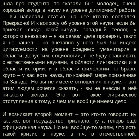
шла про студента, то сказали бы: молодец, очень
хороший вклад в науку на уровне дипломной работы
– вы написали статью, на неё кто-то сослался.
Прекрасно! И к вопросу об уровне этой науки: если бы
приехал сюда какой-нибудь западный теолог, у
которого внезапно – я на самом деле проверял, таких
я не нашёл – но внезапно у него был бы индекс
цитируемости на уровне среднего гуманитария в
области, допустим, социологии, я не буду сравнивать
с естественными науками, в области лингвистики и в
области истории, и в области филологии, то браво,
круто – у вас есть наука, по крайней мере признанная
на Западе. Но вы не имеете отношения к науке, - вот
этим людям хочется сказать, - вы не внесли в неё
никакого вклада. Это вот такое лирическое
отступление к тому, с чем мы вообще имеем дело.
И возникает второй момент – это кто-то говорит: ну
как же, вот государство признало, ну а теперь ещё
официальная наука. Но мы вообще-то знаем, что есть
такой кризис в науке, в т.ч. в отечественной,