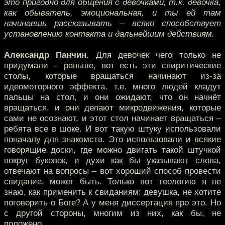
это пригодно для общения с девочками, т.к. девочка,
как обыватель, эмоциональная, и ты ей там
начинаешь рассказывать – всяко способствует
установлению контакта и дальнейшим действиям.
Александр Панчин.
Для девочек чего только не
придумали – раньше, вот есть эти спиритические
столы, которые вращаться начинают из-за
идеомоторного эффекта, т.е. много людей кладут
пальцы на стол, и они ожидают, что он начнёт
вращаться, и они делают микродвижения, которые
сами не осознают, и этот стол начинает вращаться –
ребята все в шоке. И вот такую штуку использовали
поначалу для знакомств. Это использовали и всякие
говорящие доски, где можно двигать такой штучкой
вокруг буковок, и духи как бы указывают слова,
отвечают на вопросы – вот хороший способ провести
свидание, может быть. Только вот теологию я не
знаю, как применить к свиданиям: девушка, не хотите
поговорить о Боге? А у меня диссертация про это. Но
с другой стороны, многим из них, как бы, не
положено.