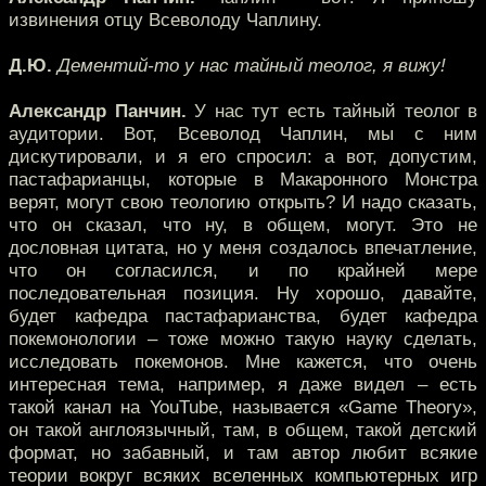
извинения отцу Всеволоду Чаплину.
Д.Ю.
Дементий-то у нас тайный теолог, я вижу!
Александр Панчин.
У нас тут есть тайный теолог в
аудитории. Вот, Всеволод Чаплин, мы с ним
дискутировали, и я его спросил: а вот, допустим,
пастафарианцы, которые в Макаронного Монстра
верят, могут свою теологию открыть? И надо сказать,
что он сказал, что ну, в общем, могут. Это не
дословная цитата, но у меня создалось впечатление,
что он согласился, и по крайней мере
последовательная позиция. Ну хорошо, давайте,
будет кафедра пастафарианства, будет кафедра
покемонологии – тоже можно такую науку сделать,
исследовать покемонов. Мне кажется, что очень
интересная тема, например, я даже видел – есть
такой канал на YouTube, называется «Game Theory»,
он такой англоязычный, там, в общем, такой детский
формат, но забавный, и там автор любит всякие
теории вокруг всяких вселенных компьютерных игр