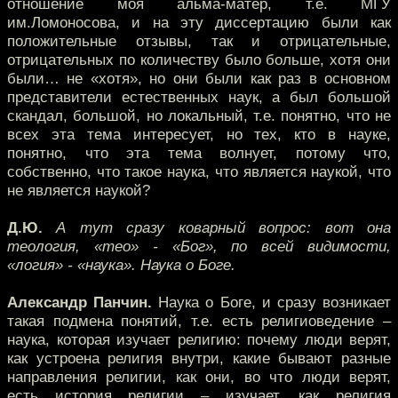
отношение моя альма-матер, т.е. МГУ
им.Ломоносова, и на эту диссертацию были как
положительные отзывы, так и отрицательные,
отрицательных по количеству было больше, хотя они
были… не «хотя», но они были как раз в основном
представители естественных наук, а был большой
скандал, большой, но локальный, т.е. понятно, что не
всех эта тема интересует, но тех, кто в науке,
понятно, что эта тема волнует, потому что,
собственно, что такое наука, что является наукой, что
не является наукой?
Д.Ю.
А тут сразу коварный вопрос: вот она
теология, «тео» - «Бог», по всей видимости,
«логия» - «наука». Наука о Боге.
Александр Панчин.
Наука о Боге, и сразу возникает
такая подмена понятий, т.е. есть религиоведение –
наука, которая изучает религию: почему люди верят,
как устроена религия внутри, какие бывают разные
направления религии, как они, во что люди верят,
есть история религии – изучает, как религия