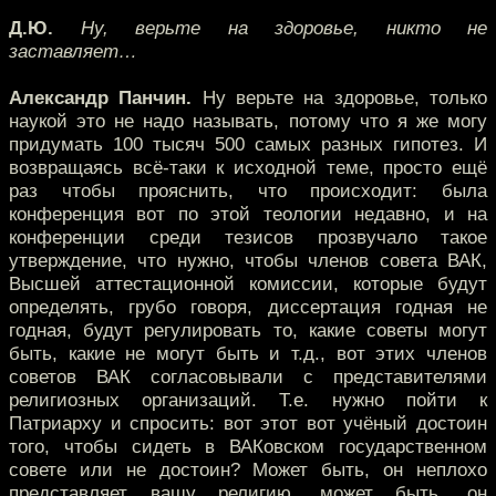
Д.Ю.
Ну, верьте на здоровье, никто не
заставляет…
Александр Панчин.
Ну верьте на здоровье, только
наукой это не надо называть, потому что я же могу
придумать 100 тысяч 500 самых разных гипотез. И
возвращаясь всё-таки к исходной теме, просто ещё
раз чтобы прояснить, что происходит: была
конференция вот по этой теологии недавно, и на
конференции среди тезисов прозвучало такое
утверждение, что нужно, чтобы членов совета ВАК,
Высшей аттестационной комиссии, которые будут
определять, грубо говоря, диссертация годная не
годная, будут регулировать то, какие советы могут
быть, какие не могут быть и т.д., вот этих членов
советов ВАК согласовывали с представителями
религиозных организаций. Т.е. нужно пойти к
Патриарху и спросить: вот этот вот учёный достоин
того, чтобы сидеть в ВАКовском государственном
совете или не достоин? Может быть, он неплохо
представляет вашу религию, может быть, он