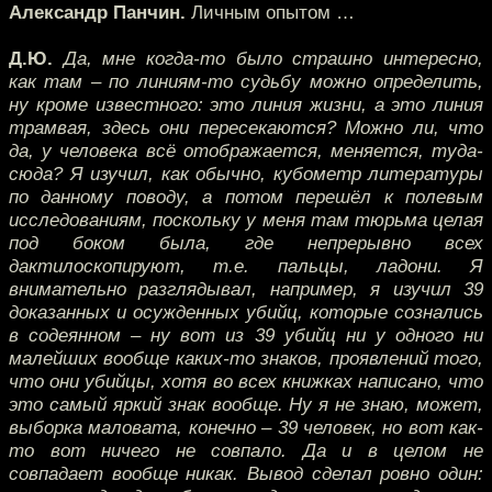
Александр Панчин.
Личным опытом …
Д.Ю.
Да, мне когда-то было страшно интересно,
как там – по линиям-то судьбу можно определить,
ну кроме известного: это линия жизни, а это линия
трамвая, здесь они пересекаются? Можно ли, что
да, у человека всё отображается, меняется, туда-
сюда? Я изучил, как обычно, кубометр литературы
по данному поводу, а потом перешёл к полевым
исследованиям, поскольку у меня там тюрьма целая
под боком была, где непрерывно всех
дактилоскопируют, т.е. пальцы, ладони. Я
внимательно разглядывал, например, я изучил 39
доказанных и осужденных убийц, которые сознались
в содеянном – ну вот из 39 убийц ни у одного ни
малейших вообще каких-то знаков, проявлений того,
что они убийцы, хотя во всех книжках написано, что
это самый яркий знак вообще. Ну я не знаю, может,
выборка маловата, конечно – 39 человек, но вот как-
то вот ничего не совпало. Да и в целом не
совпадает вообще никак. Вывод сделал ровно один: