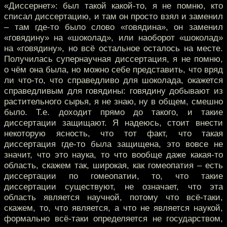
«Диссернет»: был такой какой-то, я не помню, кто
списал диссертацию, и там он просто взял и заменил
– там где-то было слово «говядина», он заменил
«говядину» на «шоколад», или наоборот «шоколад»
на «говядину», но всё остальное осталось на месте.
Получилась супернаучная диссертация, я не помню,
о чём она была, но можно себе представить, что вряд
ли что-то, что справедливо для шоколада, окажется
справедливым для говядины: говядину добывают из
растительного сырья, я не знаю, ну в общем, смешно
было. Т.е. доходит прямо до такого, и такие
диссертации защищают. Я надеюсь, стоит внести
некоторую ясность, что тот факт, что такая
диссертация где-то была защищена, это вовсе не
значит, что это наука, то что вообще даже какая-то
область, скажем так, широкая, как гомеопатия – есть
диссертации по гомеопатии, то, что такие
диссертации существуют, не означает, что эта
область является научной, потому что всё-таки,
скажем, то, что является, а что не является наукой,
формально всё-таки определяется не государством,