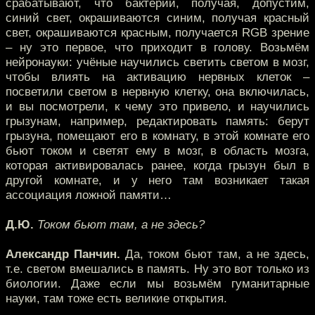
срабатывают, что бактерии, получая, допустим,
синий свет, окрашиваются синим, получая красный
свет, окрашиваются красным, получается RGB зрение
– ну это первое, что приходит в голову. Возьмём
нейронауки: учёные научились светить светом в мозг,
чтобы влиять на активацию нервных клеток –
посветили светом в нервную клетку, она включилась,
и вы посмотрели, к чему это привело, и научились
грызунам, например, редактировать память: берут
грызуна, помещают его в комнату, в этой комнате его
бьют током и светят ему в мозг, в область мозга,
которая активировалась ранее, когда грызун был в
другой комнате, и у него там возникает такая
ассоциация ложной памяти…
Д.Ю.
Током бьют там, а не здесь?
Александр Панчин.
Да, током бьют там, а не здесь,
т.е. светом вмешались в память. Ну это вот только из
биологии. Даже если мы возьмём гуманитарные
науки, там тоже есть великие открытия.