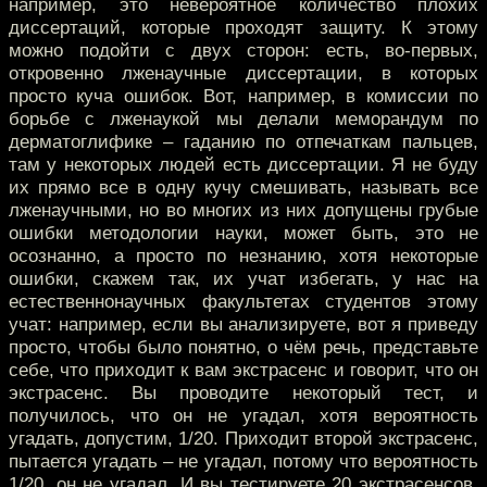
например, это невероятное количество плохих
диссертаций, которые проходят защиту. К этому
можно подойти с двух сторон: есть, во-первых,
откровенно лженаучные диссертации, в которых
просто куча ошибок. Вот, например, в комиссии по
борьбе с лженаукой мы делали меморандум по
дерматоглифике – гаданию по отпечаткам пальцев,
там у некоторых людей есть диссертации. Я не буду
их прямо все в одну кучу смешивать, называть все
лженаучными, но во многих из них допущены грубые
ошибки методологии науки, может быть, это не
осознанно, а просто по незнанию, хотя некоторые
ошибки, скажем так, их учат избегать, у нас на
естественнонаучных факультетах студентов этому
учат: например, если вы анализируете, вот я приведу
просто, чтобы было понятно, о чём речь, представьте
себе, что приходит к вам экстрасенс и говорит, что он
экстрасенс. Вы проводите некоторый тест, и
получилось, что он не угадал, хотя вероятность
угадать, допустим, 1/20. Приходит второй экстрасенс,
пытается угадать – не угадал, потому что вероятность
1/20, он не угадал. И вы тестируете 20 экстрасенсов,