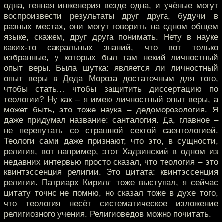
одна, генная инженерия везде одна, и учёные могут
воспроизвести результаты друг друга, будучи в
разных местах, они могут говорить на одном общем
языке, скажем, друг друга понимать. Нету в науке
каких-то сакральных знаний, что вот только
избранные, у которых был там некий личностный
опыт веры. Была шутка: является ли личностный
опыт веры в Деда Мороза достаточным для того,
чтобы стать… чтобы защитить диссертацию по
теологии? Ну как – я имею личностный опыт веры, а
может быть, это тоже наука – дедоморозология. Я
даже придумал название: санталогия. Да, главное –
не перепутать со страшной сектой саентологией.
Теологи сами даже признают, что это, в сущности,
религия, вот например, этот Хадзинский в одном из
недавних интервью просто сказал, что теология – это
квинтэссенция религии. Это цитата: квинтэссенция
религии. Патриарх Кирилл тоже выступал, я сейчас
цитату точно не помню, но сказал тоже в духе того,
что теология несёт систематическое изложение
религиозного учения. Религиоведов можно почитать.