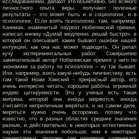
исследованиями, делают это объективно, без всякого
личностного опыта веры, получают полезные
результаты – это может быть и в социологии, и в
психологии. Если взять психологию, там, например,
Канеман, знаменитый лауреат Нобелевской премии,
написал книжку «Думай медленно, решай быстро», в
которой он описывает, какие бывают ошибки нашей
интуиции, как она нас может подводить. Он делал
кучу экспериментальных работ. Совершенно
замечательный автор! Нобелевская премия у него по
экономике за работу по психологии – ну так бывает.
Или, например, взять какую-нибудь лингвистику: есть
там такой Ноам Хомский – прекрасный автор, его
очень интересно читать, хорошие работы, огромный
индекс цитируемости. Это у учёных есть такая
метрика, которой они иногда меряются, иногда
считается неприличным меряться, и на самом деле,
меряться нужно очень осторожно, потому что
известно, что в разных областях средние значения
разные, и действительно, в некоторых естественных
науках эти значения побольше, чем в некоторых
гуманитарных, поэтому там напрямую сравнивать