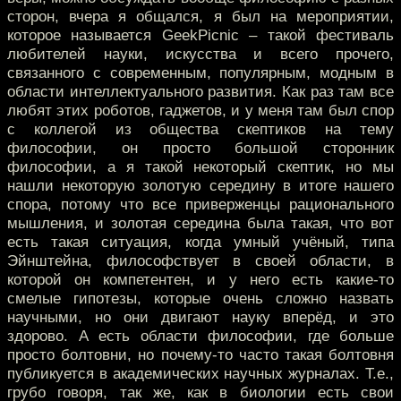
сторон, вчера я общался, я был на мероприятии,
которое называется GeekPicnic – такой фестиваль
любителей науки, искусства и всего прочего,
связанного с современным, популярным, модным в
области интеллектуального развития. Как раз там все
любят этих роботов, гаджетов, и у меня там был спор
с коллегой из общества скептиков на тему
философии, он просто большой сторонник
философии, а я такой некоторый скептик, но мы
нашли некоторую золотую середину в итоге нашего
спора, потому что все приверженцы рационального
мышления, и золотая середина была такая, что вот
есть такая ситуация, когда умный учёный, типа
Эйнштейна, философствует в своей области, в
которой он компетентен, и у него есть какие-то
смелые гипотезы, которые очень сложно назвать
научными, но они двигают науку вперёд, и это
здорово. А есть области философии, где больше
просто болтовни, но почему-то часто такая болтовня
публикуется в академических научных журналах. Т.е.,
грубо говоря, так же, как в биологии есть свои