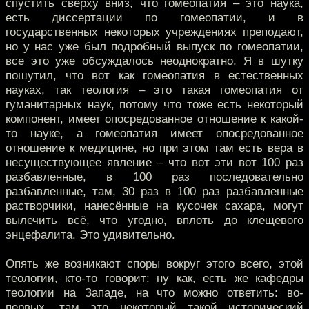
спустить сверху вниз, что гомеопатия – это наука,
есть диссертации по гомеопатии, и в
государственных некоторых учреждениях преподают,
но у нас уже был подробный выпуск по гомеопатии,
все это уже обсуждалось неоднократно. Я в шутку
пошутил, что вот как гомеопатия в естественных
науках, так теология – это такая гомеопатия от
гуманитарных наук, потому что тоже есть некоторый
компонент, имеет опосредованное отношение к какой-
то науке, а гомеопатия имеет опосредованное
отношение к медицине, но при этом там есть вера в
несуществующее явление – что вот эти вот 100 раз
разбавленные, в 100 раз последовательно
разбавленные, там, 30 раз в 100 раз разбавленные
растворчики, нанесённые на кусочек сахара, могут
вылечить всё, что угодно, вплоть до клещевого
энцефалита. Это удивительно.
Опять же возникают споры вокруг этого всего, этой
теологии, кто-то говорит: ну как, есть же кафедры
теологии на Западе, на что можно ответить: во-
первых, там это некоторый такой исторический