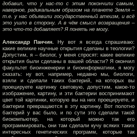
добавил, что у нас-то с этим покончили самым,
наверное, радикальным образом на планете Земля –
т.е. у нас объявили государственный атеизм, и всё
это ушло в сторону. А в чём смысл возвращения –
это что-то добавляет? Я понять не могу.
Александр Панчин.
Ну вот я всегда спрашиваю:
какие великие научные открытия сделаны в теологии?
Допустим, я – биолог, у меня спросят: какие великие
открытия были сделаны в вашей области? Я окончил
факультет биоинженерии и биоинформатики, я могу
сказать: ну вот, например, недавно мы, биологи,
взяли и сделали таких бактерий, на которых вы
проецируете картинку световую, допустим, какое-то
изображение, картину, и эти бактерии воспринимают
цвет той картинки, которую вы на них проецируете, и
бактерии превращаются в эту картинку. Вот полотно
бактерий у вас было, и по сути это сделали такой
биокомпьютер, на который можно так его
программировать, они там сделали кучу всяких таких
интересных генетических программ, которые так