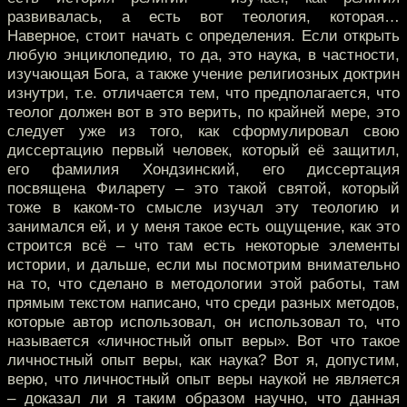
развивалась, а есть вот теология, которая…
Наверное, стоит начать с определения. Если открыть
любую энциклопедию, то да, это наука, в частности,
изучающая Бога, а также учение религиозных доктрин
изнутри, т.е. отличается тем, что предполагается, что
теолог должен вот в это верить, по крайней мере, это
следует уже из того, как сформулировал свою
диссертацию первый человек, который её защитил,
его фамилия Хондзинский, его диссертация
посвящена Филарету – это такой святой, который
тоже в каком-то смысле изучал эту теологию и
занимался ей, и у меня такое есть ощущение, как это
строится всё – что там есть некоторые элементы
истории, и дальше, если мы посмотрим внимательно
на то, что сделано в методологии этой работы, там
прямым текстом написано, что среди разных методов,
которые автор использовал, он использовал то, что
называется «личностный опыт веры». Вот что такое
личностный опыт веры, как наука? Вот я, допустим,
верю, что личностный опыт веры наукой не является
– доказал ли я таким образом научно, что данная