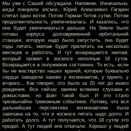
Мы уже с Сашей обсуждали. Напомню. Изначально,
когда покоряли космос, Юрий Алексеевич Гагарин
слетал один виток. Потом Герман Титов сутки. Потом
продолжительность увеличивалась. И казалось, что
она будет увеличиваться дальше. На Земле были
готовы корпуса долговременной орбитальной
станции, которую надо было запустить, она будет
годы летать, экипаж будет прилетать на несколько
месяцев и работать. И тут возвращается экипаж,
который провел в космосе неполные 18 суток.
Возвращается в полуживом состоянии. То есть, если
бы не мастерство наших врачей, которые буквально
сердце заводили заново у космонавтов, у одного, у
второго... Как говорят, это было за 20 лет до моего
рождения. Все сейчас овеяно всякими слухами и
домыслами, но факт такой был. И это стало
чрезвычайно тревожным событием. Потому, что вся
дальнейшая перспектива космонавтики была
завязана на то, что в космосе летать надо долго. И
работать долго. А тут получается, что 18 суток это
предел. А тут людей еле откачали. Хорошо у людей