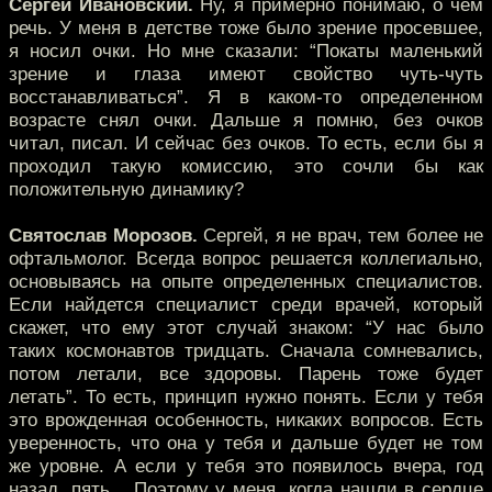
Сергей Ивановский.
Ну, я примерно понимаю, о чем
речь. У меня в детстве тоже было зрение просевшее,
я носил очки. Но мне сказали: “Покаты маленький
зрение и глаза имеют свойство чуть-чуть
восстанавливаться”. Я в каком-то определенном
возрасте снял очки. Дальше я помню, без очков
читал, писал. И сейчас без очков. То есть, если бы я
проходил такую комиссию, это сочли бы как
положительную динамику?
Святослав Морозов.
Сергей, я не врач, тем более не
офтальмолог. Всегда вопрос решается коллегиально,
основываясь на опыте определенных специалистов.
Если найдется специалист среди врачей, который
скажет, что ему этот случай знаком: “У нас было
таких космонавтов тридцать. Сначала сомневались,
потом летали, все здоровы. Парень тоже будет
летать”. То есть, принцип нужно понять. Если у тебя
это врожденная особенность, никаких вопросов. Есть
уверенность, что она у тебя и дальше будет не том
же уровне. А если у тебя это появилось вчера, год
назад, пять... Поэтому у меня, когда нашли в сердце