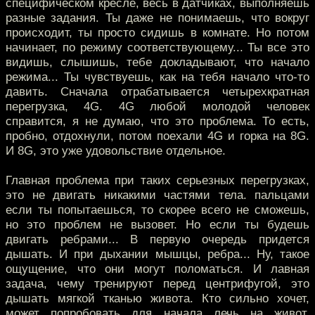
специфическом кресле, весь в датчиках, выполняешь
разные задания. Ты даже не понимаешь, что вокруг
происходит, ты просто сидишь в комнате. Но потом
начинает, по режиму соответствующему... Ты все это
видишь, слышишь, тебе докладывают, что начало
режима... Ты чувствуешь, как на тебя начало что-то
давить. Сначала отрабатывается четырехкратная
перегрузка, 4G. 4G любой молодой человек
справится, я не думаю, что это проблема. То есть,
пробно, отдохнули, потом поехали 4G и горка на 8G.
И 8G, это уже удовольствие отдельное.
Главная проблема при таких серьезных перегрузках,
это не двигать никакими частями тела. пальцами
если ты попытаешься, то скорее всего не сможешь,
но это проблем не вызовет. Но если ты будешь
двигать ребрами... В первую очередь придется
дышать. И при дыхании мышцы, ребра... Ну, такое
ощущение, что они могут поломаться. И лавная
задача, чему тренируют перед центрифугой, это
дышать мягкой тканью живота. Кто сильно хочет,
может попробовать для начала лечь на живот,