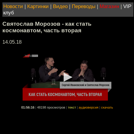
Новости
|
Картинки
|
Видео
|
Переводы
|
Магазин
|
VIP
клуб
Святослав Морозов - как стать
космонавтом, часть вторая
14.05.18
01:56:16
|
48198 просмотров
|
текст
|
аудиоверсия
|
скачать