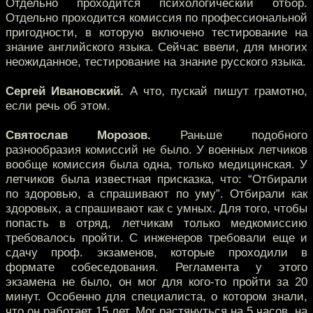
Отдельно проходится психологический отбор.
Отдельно проходится комиссия по профессиональной
пригодности, в которую включено тестирование на
знание английского языка. Сейчас ввели, для многих
неожиданное, тестирование на знание русского языка.
Сергей Ивановский.
А что, пускай пишут грамотно,
если речь об этом.
Святослав Морозов.
Раньше подобного
разнообразия комиссий не было. У военных летчиков
вообще комиссия была одна, только медицинская. У
летчиков была известная присказка, что: “Отбирали
по здоровью, а спрашивают по уму”. Отбирали как
здоровых, а спрашивают как с умных. Для того, чтобы
попасть в отряд, летчикам только медкомиссию
требовалось пройти. С инженеров требовали еще и
сдачу проф. экзаменов, которые проходили в
формате собеседования. Регламента у этого
экзамена не было, он мог для кого-то пройти за 20
минут. Особенно для специалиста, о котором знали,
что он работает 15 лет. Мог растянуться на 5 часов, на