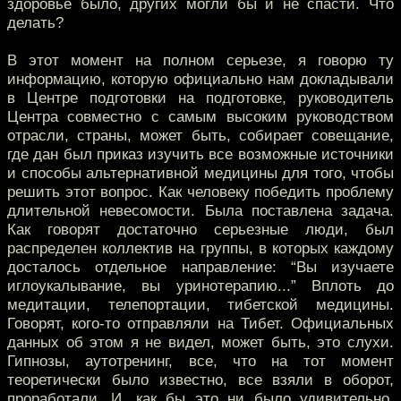
здоровье было, других могли бы и не спасти. Что
делать?
В этот момент на полном серьезе, я говорю ту
информацию, которую официально нам докладывали
в Центре подготовки на подготовке, руководитель
Центра совместно с самым высоким руководством
отрасли, страны, может быть, собирает совещание,
где дан был приказ изучить все возможные источники
и способы альтернативной медицины для того, чтобы
решить этот вопрос. Как человеку победить проблему
длительной невесомости. Была поставлена задача.
Как говорят достаточно серьезные люди, был
распределен коллектив на группы, в которых каждому
досталось отдельное направление: “Вы изучаете
иглоукалывание, вы уринотерапию...” Вплоть до
медитации, телепортации, тибетской медицины.
Говорят, кого-то отправляли на Тибет. Официальных
данных об этом я не видел, может быть, это слухи.
Гипнозы, аутотренинг, все, что на тот момент
теоретически было известно, все взяли в оборот,
проработали. И, как бы это ни было удивительно,