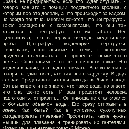
Врачи, не придирайтесь, если кто будет слушать. Я
говорю все это с позиции подопытного кролика, с
которым все это делали, а что происходит за кадром,
не всегда понятно. Многим кажется, что центрифуга...
Такая ассоциация с космонавтами, что они там
катаются на центрифуге, это их работа. Нет.
Центрифуга, это в первую очередь медицинская
проба. Центрифуга моделирует перегрузки.
Перегрузки, сопоставимые с теми, с которыми
придется сталкиваться в процессе космического
полета. Сопоставимые, но не в точности такие. Это
моделирование, это надо понимать. Все космонавты
говорят в один голос, что там все по-другому. В двух
словах. Представьте, что вы никогда не были в воде.
Вот вы живете и не знаете, что такое вода, но знаете,
что она где-то есть. И вам предстоит человека
подготовить, отправить... Он никогда не сталкивался
с большим объемом воды. Его сразу отправить в
океан. Как быть? Как в условиях сухопутных
смоделировать плаванье? Просчитать, какие нужны
мышцы для плавания и тренировать их гантелями.
Можно мышцы натренировать? Можно.