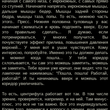
начиная с самого низа, с икроножных, с самых прямо
со ступней. Начинаете напрягать икроножные мышцы,
дальше мышцы бедер. Мышцы задней стороны
бедра, мышцы таза, попы. То есть, нижнюю часть
этого.. Пресс. Нижняя половина туловища у вас
начинает сжиматься и кровь подгонять вверх. Если
это правильно сделать... Я думаю, если
потренироваться, у многих получится. Вы
почувствуете эффект прилива, повышения давления
верхней... У меня вот в ушах чувствуется. Кому
интересно, попробуйте. Именно это ты должен делать
в момент когда пошла... У тебя коридор
схлопывается, ты сам это можешь заметить, можешь
не заметить. Тебе врачи уже кричат, они видят, что ты
лампочки не нажимаешь: “Пошла, пошла! Работай,
работай!” И ты начинаешь вверх и можешь этот
коридор увеличивать.
То есть, центрифуга работает вот так. В том числе
зрение, проверяется, например, и на ней. Там минус-
плюс, это все не так важно. Все это индивидуально.
Кроме того, вернемся к вопросу о зрении, еще имеет