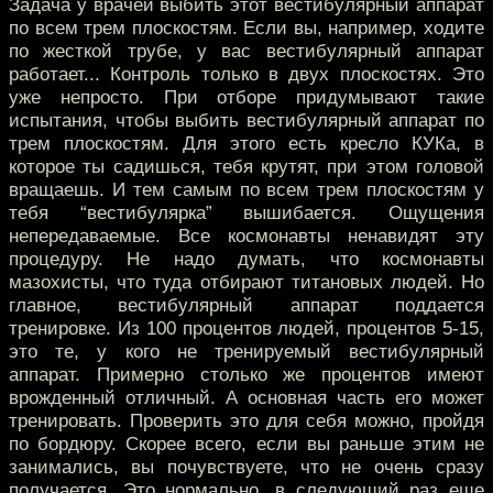
Задача у врачей выбить этот вестибулярный аппарат
по всем трем плоскостям. Если вы, например, ходите
по жесткой трубе, у вас вестибулярный аппарат
работает... Контроль только в двух плоскостях. Это
уже непросто. При отборе придумывают такие
испытания, чтобы выбить вестибулярный аппарат по
трем плоскостям. Для этого есть кресло КУКа, в
которое ты садишься, тебя крутят, при этом головой
вращаешь. И тем самым по всем трем плоскостям у
тебя “вестибулярка” вышибается. Ощущения
непередаваемые. Все космонавты ненавидят эту
процедуру. Не надо думать, что космонавты
мазохисты, что туда отбирают титановых людей. Но
главное, вестибулярный аппарат поддается
тренировке. Из 100 процентов людей, процентов 5-15,
это те, у кого не тренируемый вестибулярный
аппарат. Примерно столько же процентов имеют
врожденный отличный. А основная часть его может
тренировать. Проверить это для себя можно, пройдя
по бордюру. Скорее всего, если вы раньше этим не
занимались, вы почувствуете, что не очень сразу
получается. Это нормально, в следующий раз еще