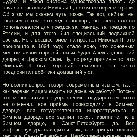
будем. И такая система существовала вплоть до
начала правления Николая II, потом её пересмотрели.
Об этом мы скажем чуть позже. Так вот, сейчас мы
говорим о том, что ж\д транспорт, он очень плотно
использовался для поездок за границу, за поездок по
России, и для этого был специальный подвижной
состав. Но с восшествием на престол Николая II, это
произошло в 1894 году, стало ясно, что основным
местом жизни царской семьи будет Александровский
дворец в Царском Селе. Ну, по ряду причин – то, что
Николай II был хороший семьянин, он как-то
предпочитал всё-таки домашний уют.
Но возник вопрос, говоря современным языком, так –
как первым лицам ездить из дома на работу? Потому
что мероприятия по управлению государством никто
не отменял, все приёмы происходили в Зимнем
дворце, вся государственная инфраструктура в
Зимнем дворце, все здания тоже… извините, не в
Зимнем дворце, в Санкт-Петербурге, да. Вся
инфраструктура находится там, все присутственные
места в Санкт-Петербурге. Необходимо каждый день