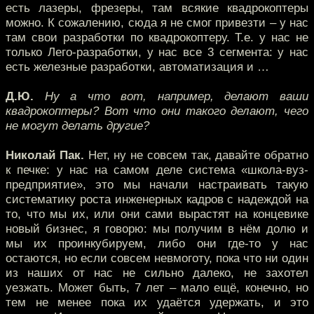
есть лазеры, фрезеры, там всякие квадрокоптеры
можно. К сожалению, сюда я не смог привезти – у нас
там свои разработки по квадрокоптеру. Т.е. у нас не
только Лего-разработки, у нас все 3 сегмента: у нас
есть железные разработки, автоматизация и …
Д.Ю.
Ну а что вот, например, делают ваши
квадрокоптеры? Вот что они такого делают, чего
не могут делать другие?
Николай Пак.
Нет, ну не совсем так, давайте обратно
к печке: у нас на самом деле система «школа-вуз-
предприятие», это мы начали настраивать такую
систематику роста инженерных кадров с надеждой на
то, что мы их, или они сами вырастят на концевике
новый бизнес, я говорю: мы получим в нём долю и
мы их проинкубируем, либо они где-то у нас
остаются, но если совсем невмоготу, пока что ни один
из наших от нас не сильно далеко, не захотел
уезжать. Может быть, 7 лет – мало ещё, конечно, но
тем не менее пока их удаётся удержать, и это