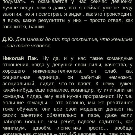
подумать. А оказывается у нас сейчас девчонки
лучше ведут, чем я даже, вот я сейчас уже не веду
занятия, но я посмотрел, я видел, как это происходит,
я вижу, какие результаты у них – просто отвал, как
говорится, башки.
Д.Ю.
Для многих до сих пор открытие, что женщина
– она тоже человек.
Николай Пак.
Ну да, и у нас такие командные
отношения, когда у девушки свои силы, качества, у
хорошего инженера-технолога, он слаб, как
социальная единица, он забитый немножко,
асоциальный, сидит, что-то паяет. К нему нужен
какой-нибудь ещё понаглее, командир, ну или капитан
команды, лидер, ему ещё нужен программист. Ну т.е.
большие команды – это хорошо, мы же ребятишек
тоже обучаем, они все свои модельки делают на
своих занятиях обязательно в паре, даже если
наборов больше, чем ребят, вдвоём садитесь, как
минимум, вдвоём, логистика просто… вообще
нормальная команда – это 4-5 человек, т.е. там роли,