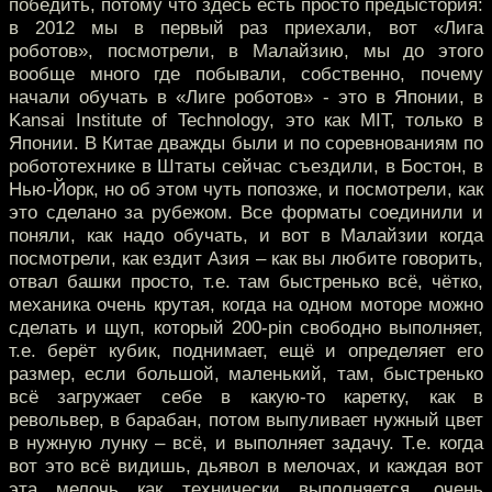
победить, потому что здесь есть просто предыстория:
в 2012 мы в первый раз приехали, вот «Лига
роботов», посмотрели, в Малайзию, мы до этого
вообще много где побывали, собственно, почему
начали обучать в «Лиге роботов» - это в Японии, в
Kansai Institute of Technology, это как MIT, только в
Японии. В Китае дважды были и по соревнованиям по
робототехнике в Штаты сейчас съездили, в Бостон, в
Нью-Йорк, но об этом чуть попозже, и посмотрели, как
это сделано за рубежом. Все форматы соединили и
поняли, как надо обучать, и вот в Малайзии когда
посмотрели, как ездит Азия – как вы любите говорить,
отвал башки просто, т.е. там быстренько всё, чётко,
механика очень крутая, когда на одном моторе можно
сделать и щуп, который 200-pin свободно выполняет,
т.е. берёт кубик, поднимает, ещё и определяет его
размер, если большой, маленький, там, быстренько
всё загружает себе в какую-то каретку, как в
револьвер, в барабан, потом выпуливает нужный цвет
в нужную лунку – всё, и выполняет задачу. Т.е. когда
вот это всё видишь, дьявол в мелочах, и каждая вот
эта мелочь как технически выполняется, очень