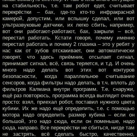
на стабильность, т.е. там робот едет, считывает
перекрёстки – бах, где-то кто-то инфракрасной
камерой, допустим, или вспышку сделал, или вот
ультразвуковые датчики, их легко сбить, например,
вот они работают-работают, бах, закрыли – всё,
перестал работать. Кстати говоря, почему именно
перестал работать и почему 2 глазика – это у ребят у
нас как от зубов отскакивает, они автоматически
говорят, что здесь приёмник, отсылает сигнал,
принимает сигнал, всё, связь теряется, и т.д. И очень
много надо делать вот этих вот контуров
безопасности, когда параллельное считывание
сенсоров, когда фильтры надо делать, в т.ч. вплоть до
фильтров Калмана внутри программ. Т.е. снаружи,
ещё раз повторюсь, программа всегда выглядит очень
просто: взял, приехал робот, поставил нужного цвета
кубики. Их же надо ещё определить, т.е. с помощью
мотора надо определить размер кубика – если он
большой, это надо сюда, если он поменьше, надо
сюда, направо. Все перекрёстки не сбиться, нигде там
не застрять, всё сделать быстро, качественно,