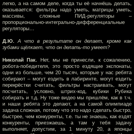
легко, а на самом деле, когда ты её начнёшь делать,
оказывается: фильтры надо уметь, матрицы уметь,
массивы, сложные ПИД-регуляторы –
пропорционально-интегрально-дифференциальные
регуляторы…
Д.Ю.
А что в результате он делает, кроме как
зубами щёлкает, что он делать-то умеет?
Николай Пак.
Нет, мы не принесли, к сожалению,
робота-победителя, это просто ездящие экспонаты,
одни из больше, чем 20 тысяч, которые у нас ребята
собирают – могут ездить в лабиринте, могут ездить
перекрёстки считать, фильтры настраивать, могут
посчитать, условно, штрих-код, кубики Рубика
собирать и т.д. Ну тоже видео мы пришлём, как в т.ч.
и наши ребята это делают, а на самой олимпиаде
задача сложная, потому что это надо сделать быстро,
быстрее, чем конкуренты, т.е. ты не знаешь, как ездят
конкуренты, приезжаешь, а там у тебя задачу
выполняет, допустим, за 1 минуту 20, а японцы