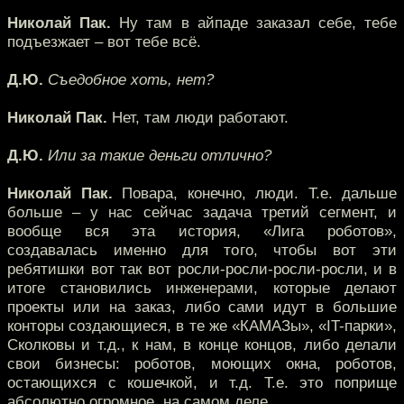
Николай Пак.
Ну там в айпаде заказал себе, тебе
подъезжает – вот тебе всё.
Д.Ю.
Съедобное хоть, нет?
Николай Пак.
Нет, там люди работают.
Д.Ю.
Или за такие деньги отлично?
Николай Пак.
Повара, конечно, люди. Т.е. дальше
больше – у нас сейчас задача третий сегмент, и
вообще вся эта история, «Лига роботов»,
создавалась именно для того, чтобы вот эти
ребятишки вот так вот росли-росли-росли-росли, и в
итоге становились инженерами, которые делают
проекты или на заказ, либо сами идут в большие
конторы создающиеся, в те же «КАМАЗы», «IT-парки»,
Сколковы и т.д., к нам, в конце концов, либо делали
свои бизнесы: роботов, моющих окна, роботов,
остающихся с кошечкой, и т.д. Т.е. это поприще
абсолютно огромное, на самом деле.