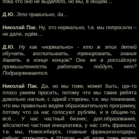
пока что оно не выделяло, но мы, в общем…
Д.Ю.
Это правильно, да…
Николай Пак.
Ну, это нормально, т.е. мы попросили –
не дали, идём…
Д.Ю.
Ну как «нормально» - кто ж этих детей
обучать, воспитывать, тренировать, знания
давать, в конце концов? Они же в российскую
промышленность работать пойдут, нет?
Подразумевается.
Николай Пак.
Да, но мы тоже, может быть, где-то
плохо умеем просить, потому что мы такие ребята
довольно наглые, с одной стороны, т.е. мы понимаем,
что мы правильно ведём образовательную программу,
потому что за нас голосуют рублём, и в общем-то,
всё… У нас частный бизнес, доп.образование,
абсолютно частная инициатива, у нас сеть франшиз,
т.е. мы, Новосибирск, главные франшизхолдеры,
сейчас открылись в Штатах – об этом тоже можно