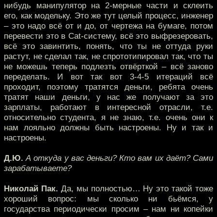
нибудь манипулятор на 2-мерные части и склеить
его, как модельку. Это же тут целый процесс, инженер
– это надо всё от и до, от чертежа на бумаге, потом
перевести это в Cat-систему, всё это выфрезеровать,
всё это завинтить, понять, что ты не оттуда руки
растут, не сделал так, не спрототипировал так, что ты
не можешь теперь подлезть отвёрткой – всё заново
переделать. И вот так вот 3-4-5 итераций всё
проходит, поэтому тратятся деньги, ребята очень
тратят наши деньги, у нас же получают за это
зарплаты, работают в интересной отрасли, т.е.
относительно студента, я не знаю, т.е. очень они к
нам лояльно должны быть настроены. Ну и так и
настроены.
Д.Ю.
А откуда у вас деньги? Кто вам их даёт? Сами
зарабатываете?
Николай Пак.
Да, мы полностью… Ну это такой тоже
хороший вопрос: мы сколько ни бьёмся, у
государства периодически просим – нам ни копейки