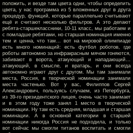
положить, и везде там цвета одни, чтобы определить
цвета, у нас программа из 5 вложенных друг в друга
процедур, функций, которые параллельно считывают
ещё и считают несколько фильтров. А это делают
ребята-старшеклассники, 10-11 класс, мы работаем и
с помладше ребятами, но старшая номинация именно
тем и ценна, что там… вот на мировой олимпиаде
есть много номинаций: есть футбол роботов, где
роботы автономно за инфракрасным мячом гоняются,
забивают в ворота, атакующий и нападающий…
атакующий, в смысле, и вратарь, и они всегда
автономно играют друг с другом. Мы там занимали
места, Россия, в творческой номинации занимали
места частенько. Вот у вас, Филиппов Сергей
Александрович, пользуясь случаем, из Петербурга,
из 39-го президентского лицея, очень часто занимает
и в этом году тоже занял 1 место в творческой
номинации. Ну там есть средняя, младшая и старшая
номинации. А в основной категории в старшей
номинации никогда Россия не подходила, и только
вот сейчас мы смогли титанов воспитать и смогли