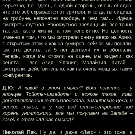
серьёзно, т.е. здесь, с одной стороны, очень обидно,
что это всё скрывается от зрителя, и когда ты сидишь
на трибуне, непонятно вообще, в чём там… Идёшь
смотреть футбол. Робофутбол зрелищный, всё точно
так же, как в жизни, а там непонятно. Но ценность
именно в том, что мы смотрели снизу вверх на Азию,
с открытым ртом и как на кумиров, сейчас мы поняли,
как это делать, за 5 лет догнали их и обогнали.
Теперь, когда мы стояли на сцене, мы видели, как
ребята – вся Азия, Япония, Малайзия, Китай –
смотрели, действительно, как на очень мощных таких
конкурентов.
Д.Ю.
А какой в этом смысл? Вот понятно – у
японцев Тойоты-шмайоты и всякое такое, там
роботизированные производства, гигантские цеха, и
всякое такое, а у нас всё станкостроение под
корень уничтожили, всё мы покупаем на Западе –
какой в этом для нас смысл?
Николай Пак.
Ну да, и даже «Лего» - это тоже, в