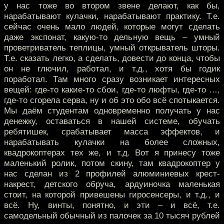
у нас тоже во втором звене делают, как бы,
нарабатывают кулачки, нарабатывают практику. Т.е.
сейчас очень мало людей, которые могут сделать
даже экспонат, какую-то дельную вещь – умный
проветриватель теплицы, умный открыватель шторы.
Т.е. сказать легко, а сделать, довести до конца, чтобы
он не глючил, работал, и т.д., хотя бы годик
поработал. Там много сразу возникает интересных
вещей: где-то какие-то сбои, где-то люфты, где-то …,
где-то сгорела серва, ну и об это обо всё спотыкается.
Мы даём студентам одновременно получать у нас
денежку, оставаться в нашей системе, обучать
ребятишек, срабатывает масса эффектов, и
нарабатывать кулачки на более сложных,
квадрокоптерах тех же, и т.д. Вот я принесу тоже
маленький ролик, потом скину, там квадрокоптер у
нас сделан из 2 профилей алюминиевых крест-
накрест, детского обруча, ардуиночка маленькая
стоит, на которой привешены гиросенсеры, и т.д., и
всё. Ну, винты, понятно, и эти – и всё, т.е.
самодельный обычный из палочек за 10 тысяч рублей