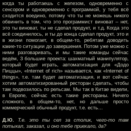
когда ты работаешь с железом, одновременно с
сенсором и одновременно с программой, у тебя всё
сходится воедино, потому что ты не можешь никого
обвинить в том, что это программист виноват – нет,
это ты виноват, ты не сделал продукт, и т.д. Когда это
всё соединилось, и ты до конца сделал продукт, это и
в жизни помогает, в общем-то, ребятам доводить
какие-то ситуации до завершения. Потом уже можно с
ними разговаривать, и мы такие команды сейчас
ведём, 3 большие проекта: шахматный манипулятор,
который будет играть, автоматизация для «Додо
Пиццы», «Internet of rich» называется, как «Internet of
things», т.е. там будет автоматизация, и вот сейчас
хотим автоматизированный ресторан сделать, чтобы
там подвозилось по рельсам. Мы так в Китае видели,
в Европе, сейчас есть такие рестораны. Ничего
сложного, в общем-то, нет, но дальше просто
коммерческий обычный продукт, т.е. есть…
Д.Ю.
Т.е. это ты сел за столик, чего-то там
потыкал, заказал, и оно тебе приехало, да?