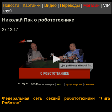
Новости
|
Картинки
|
Видео
|
Переводы
|
Магазин
|
VIP
клуб
Николай Пак о робототехнике
27.12.17
01:05:01
|
88140 просмотров
|
текст
|
аудиоверсия
|
скачать
Федеральная сеть секций робототехники "Лига
Роботов"