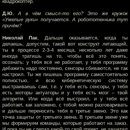
квадрокоптер.
Д.Ю.
А в чём смысл-то его? Это же кружок
«Умелые руки» получается. А робототехника тут
причём?
Николай Пак.
Дальше оказывается, когда ты
делаешь, допустим, такой вот конструкт летающий,
ты в процессе 2-3-4 месяца, несколько лет даже
иногда тратишь на то, чтобы всё это понять,
осознать: у тебя всё не работает, у тебя программу
дебажить надо постоянно, сенсоры сбиваются, не так
настроил. Ты же пишешь программу самостоятельно
полностью, и всю кибернетическую систему
выстраиваешь сам, т.е. у тебя есть сенсоры, у тебя
есть моторы актуаторы и у тебя есть мозг – твой
алгоритм. Или когда всё выстроил, и у тебя всё
работает, как заложено, с тобой можно разговаривать
и дальше переносить тебя в третье звено. Это как
точка защиты от третьего звена. В третьем звене уже
мы формируем команды, которые работают на заказ.
И пока ты не сделал какой-то свой проект, не защитил