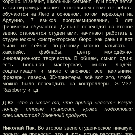
хорошо. И значит, школьный сегмент. Ну и получается
такая пирамида знания: в школьном сегменте ребята
обучаются на Лего в основном, потом переходят на
Ардуино, 7 языков программирования, 8 лет
физически обучаются. Дальше переходят на второе
звено, становятся студентами, начинают работать в
студенческом конструкторском бюро, как раньше вот
были, их сейчас по-разному можно называть –
хакспейс, фаблабы, центр молодёжно-
инновационного творчества. В общем, смысл один:
есть большая мастерская, много людей,
социализация и много станочков: все паяльники,
фрезеры, лазеры, 3D-принтеры, всё вот это, чтобы
можно было переходить на контроллеры, STM32,
Raspberry и т.д.
Д.Ю.
Что в итоге-то, что прибор делает? Какую
пользу стране приносит, кроме подготовки
специалистов? Конечный продукт.
Николай Пак.
Во втором звене студенческом никакую
пользу не приносит, это я чуть позже расскажу про