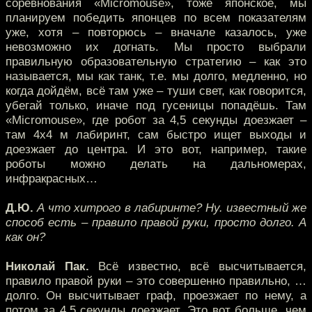
соревнования «Micromouse», тоже японское, мы
планируем победить японцев по всем показателям
уже, хотя – повторюсь – вначале казалось, уже
невозможно их догнать. Мы просто выбрали
правильную образовательную стратегию – как это
называется, мы как танк, т.е. мы долго, медленно, но
когда дойдём, всё там уже – туши свет, как говорится,
убегай только, иначе под гусеницы попадёшь. Там
«Micromouse», где робот за 4,5 секунды доезжает –
там 4х4 м лабиринт, сам быстро ищет выходы и
доезжает до центра. И это вот, например, такие
роботы можно делать на дальномерах,
инфракрасных…
Д.Ю.
А что хитрого в лабиринте? Ну. известный же
способ есть – правило правой руки, просто долго. А
как он?
Николай Пак.
Всё известно, всё высчитывается,
правило правой руки – это совершенно правильно, …
долго. Он высчитывает граф, проезжает по нему, а
потом за 4,5 секунды доезжает. Это вот больше, чем