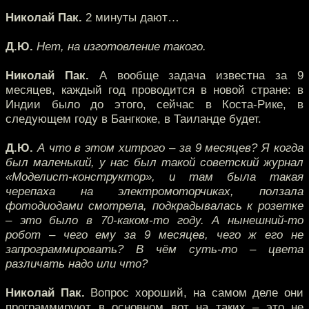
Николай Пак.
2 минуты дают…
Д.Ю.
Нет, на изготовление такого.
Николай Пак.
А вообще задача известна за 9
месяцев, каждый год проводится в новой стране: в
Индии было до этого, сейчас в Коста-Рике, в
следующем году в Бангкоке, в Таиланде будет.
Д.Ю.
А что в этом хитрого – за 9 месяцев? Я когда
был маленький, у нас был такой советский журнал
«Моделист-конструктор», и там была такая
черепаха на электромоторчиках, ползала
фотодиодами смотрела, подкрадывалась к розетке
– это было в 70-каком-то году. А нынешний-то
робот – чего ему за 9 месяцев, чего ж его не
запрограммировать? В чём суть-то – цвета
различать надо или что?
Николай Пак.
Вопрос хороший, на самом деле они
программируют в основном вот на таких – это не