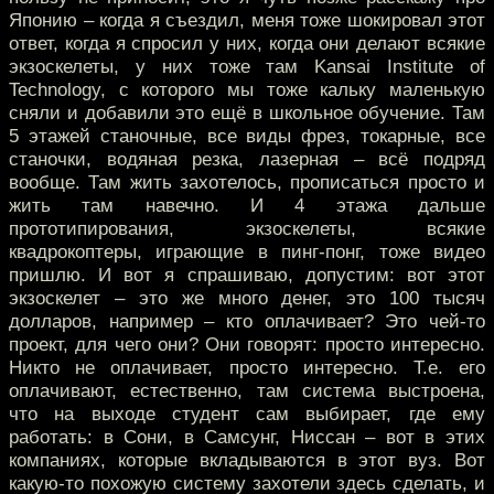
Японию – когда я съездил, меня тоже шокировал этот
ответ, когда я спросил у них, когда они делают всякие
экзоскелеты, у них тоже там Kansai Institute of
Technology, с которого мы тоже кальку маленькую
сняли и добавили это ещё в школьное обучение. Там
5 этажей станочные, все виды фрез, токарные, все
станочки, водяная резка, лазерная – всё подряд
вообще. Там жить захотелось, прописаться просто и
жить там навечно. И 4 этажа дальше
прототипирования, экзоскелеты, всякие
квадрокоптеры, играющие в пинг-понг, тоже видео
пришлю. И вот я спрашиваю, допустим: вот этот
экзоскелет – это же много денег, это 100 тысяч
долларов, например – кто оплачивает? Это чей-то
проект, для чего они? Они говорят: просто интересно.
Никто не оплачивает, просто интересно. Т.е. его
оплачивают, естественно, там система выстроена,
что на выходе студент сам выбирает, где ему
работать: в Сони, в Самсунг, Ниссан – вот в этих
компаниях, которые вкладываются в этот вуз. Вот
какую-то похожую систему захотели здесь сделать, и