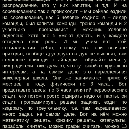
распределение, кто у них капитан, и т.д. И на
соревнованиях так и происходит – мы сейчас ездили
на соревнования, нас 5 человек ездило: я – лидер
команды, был капитан команды, тренер команды и 2
участника – программист и механик. Условно
поделено, хотя все 5 умеют делать, и у каждого
отведена своя роль. И мы учим вот этой
социализации ребят, потому что они вначале
приходят, вообще друг друга на дух не выносят, там
сплошное: приходит с айпадом – обучайте меня, у
них родители тоже думают, что тут какой-то кружок по
интересам, а на самом деле это параллельная
инженерная школа. Они же занимаются прямо 6
месяцев в году, физически по 3 часа… Вот
представьте здесь: по 3 часа занятий первоклассник
сидит, его потом просто отдирать надо от парты, он
сидит, программирует, решает задачки, ездит по
квадрату, по треугольнику, т.е. там нарешивается
много задач, на самом деле. Вот на нём можно
математику решать, физику решать, катапульты,
параболы считать, можно графы считать, можно 13