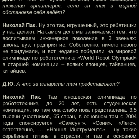
тяжёлая артиллерия, если он так в мирной
обстановке себя ведёт?
Николай Пак.
Ну это так, игрушечный, это ребятишки
у нас делают. На самом деле мы занимаемся тем, что
воспитываем инженерное поколение в 3 звеньях:
школа, вуз, предприятие. Собственно, ничего нового
не придумали, и вот недавно победили на мировой
олимпиаде по робототехнике «World Robot Olympiad»
в старшей номинации – всяких японцев, тайванцев,
китайцев.
Д.Ю.
А что за аппараты там представляют?
Николай Пак.
Там юношеская олимпиада по
робототехнике, до 20 лет, есть студенческая
номинация, но там она слабо пока представлена. 3,5
тысячи участников, 65 стран, в основном там с 2004
года спонсируется «Самсунг», «Сони», «Лего»,
естественно, … «Нэшнл Инструментс» - ну такие
серьёзные титаны в отрасли, и там в основном