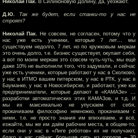
Николай Пак.
В Силиконовую Долину, да, уезжают.
Д.Ю.
Так же будет, если станки-то у нас не
строят?
Николай Пак.
Не совсем, не согласен, потому что у
нас уже есть ученики, которые 7 лет… мы
существуем недолго, 7 лет, но по кружковым меркам
это очень долго, т.е. бизнес существует, окупает себя,
а вот по моим меркам это совсем чуть-чуть, мы ещё
даже 10% не выполнили того, что задумали, и сейчас
уже есть ученики, которые работают у нас в Сколково,
у нас в ИТМО вашем питерском, у нас в РТК, у нас в
Бауманке, у нас в Новосибирске, и работают, уже как
предприниматели, которые делают в «КАМАЗе» …
разработки автоматических этих КАМАЗов, и т.д. И
мы их максимально не упускаем от себя,
прокачиваем философию немножко, прокачиваем с
ними, т.е. не просто знания им впихиваем, и всё,
езжайте, мы же им даём рабочие места, в общем-то,
если они у нас в «Лиге роботов» их не получают,
благо у нас сейчас большая сеть из городов – 30