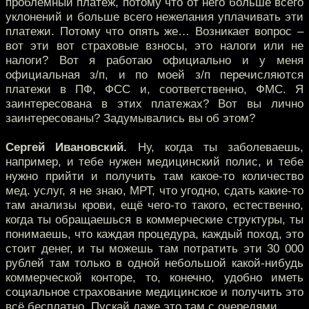
проблемный платёж, потому что от него больше всего
уклонений и больше всего нежелания уплачивать эти
платежи. Потому что опять же… Возникает вопрос –
вот эти вот страховые взносы, это налоги или не
налоги? Вот я работаю официально и у меня
официальная з/п, и по моей з/п перечисляются
платежи в ПФ, ФСС и, соответственно, ФМС. Я
заинтересована в этих платежах? Вот вы лично
заинтересованы? Задумывались вы об этом?
Сергей Ивановский.
Ну, когда ты заболеваешь,
например, и тебе нужен медицинский полис, и тебе
нужно прийти и получить там какое-то количество
мед. услуг, я не знаю, МРТ, что угодно, сдать какие-то
там анализы крови, ещё чего-то такого, естественно,
когда ты обращаешься в коммерческие структуры, ты
понимаешь, что каждая процедура, каждый поход, это
стоит денег, и ты можешь там потратить эти 30 000
рублей там только в одной небольшой какой-нибудь
коммерческой конторе, то, конечно, удобно иметь
социальное страхование медицинское и получить это
всё бесплатно. Пускай даже это там с очередями…