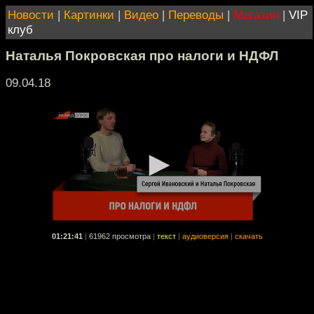
Новости
|
Картинки
|
Видео
|
Переводы
|
Магазин
|
VIP
клуб
Наталья Покровская про налоги и НДФЛ
09.04.18
01:21:41
|
61962 просмотра
|
текст
|
аудиоверсия
|
скачать