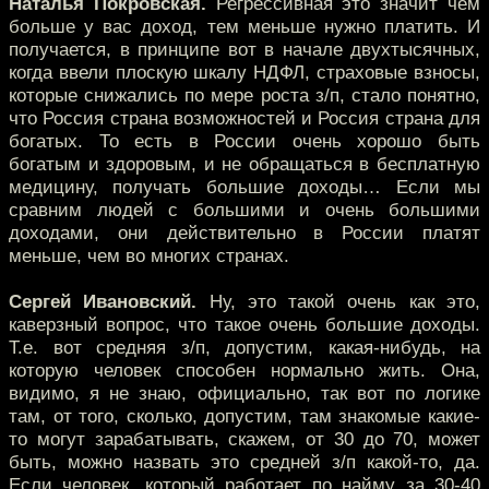
Наталья Покровская.
Регрессивная это значит чем
больше у вас доход, тем меньше нужно платить. И
получается, в принципе вот в начале двухтысячных,
когда ввели плоскую шкалу НДФЛ, страховые взносы,
которые снижались по мере роста з/п, стало понятно,
что Россия страна возможностей и Россия страна для
богатых. То есть в России очень хорошо быть
богатым и здоровым, и не обращаться в бесплатную
медицину, получать большие доходы… Если мы
сравним людей с большими и очень большими
доходами, они действительно в России платят
меньше, чем во многих странах.
Сергей Ивановский.
Ну, это такой очень как это,
каверзный вопрос, что такое очень большие доходы.
Т.е. вот средняя з/п, допустим, какая-нибудь, на
которую человек способен нормально жить. Она,
видимо, я не знаю, официально, так вот по логике
там, от того, сколько, допустим, там знакомые какие-
то могут зарабатывать, скажем, от 30 до 70, может
быть, можно назвать это средней з/п какой-то, да.
Если человек, который работает по найму за 30-40