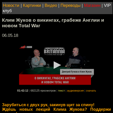
Новости
|
Картинки
|
Видео
|
Переводы
|
Магазин
|
VIP
клуб
Клим Жуков о викингах, грабеже Англии и
новом Total War
06.05.18
01:42:12
|
682125 просмотров
|
текст
|
аудиоверсия
|
скачать
Зарубиться с двух рук, закинув щит за спину!
Ждёшь новых лекций Клима Жукова? Поддержи