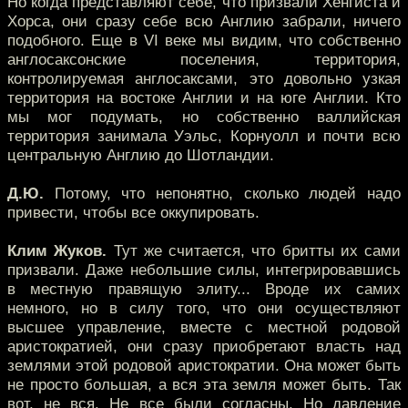
Но когда представляют себе, что призвали Хенгиста и
Хорса, они сразу себе всю Англию забрали, ничего
подобного. Еще в VI веке мы видим, что собственно
англосаксонские поселения, территория,
контролируемая англосаксами, это довольно узкая
территория на востоке Англии и на юге Англии. Кто
мы мог подумать, но собственно валлийская
территория занимала Уэльс, Корнуолл и почти всю
центральную Англию до Шотландии.
Д.Ю.
Потому, что непонятно, сколько людей надо
привести, чтобы все оккупировать.
Клим Жуков.
Тут же считается, что бритты их сами
призвали. Даже небольшие силы, интегрировавшись
в местную правящую элиту... Вроде их самих
немного, но в силу того, что они осуществляют
высшее управление, вместе с местной родовой
аристократией, они сразу приобретают власть над
землями этой родовой аристократии. Она может быть
не просто большая, а вся эта земля может быть. Так
вот, не вся. Не все были согласны. Но давление