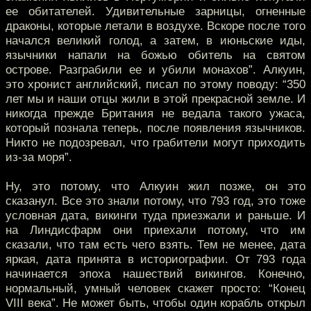
ее обитателей. Удивительные зарницы, огненные
драконы, которые летали в воздухе. Вскоре после того
начался великий голод, а затем, в июньские иды,
язычники напали на божью обитель на святом
острове. Разграбили ее и убили монахов”. Алкуин,
это хронист английский, писал по этому поводу: “350
лет мы и наши отцы жили в этой прекрасной земле. И
никогда прежде Британия не ведала такого ужаса,
который познала теперь, после появления язычников.
Никто не подозревал, что грабители могут приходить
из-за моря”.
Ну, это потому, что Алкуин жил позже, он это
сказанул. Все это знали потому, что 793 год, это тоже
условная дата, викинги туда приезжали и раньше. И
на Линдисфарм они приехали потому, что им
сказали, что там есть чего взять. Тем не менее, дата
яркая, дата принята в историографии. От 793 года
начинается эпоха нашествий викингов. Конечно,
нормальный, умный человек скажет просто: “Конец
VIII века”. Не может быть, чтобы один корабль открыл