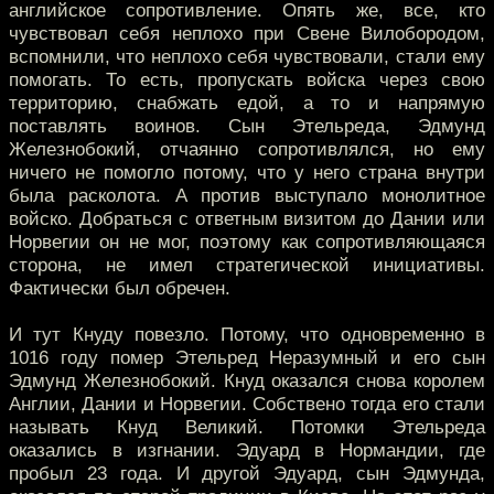
английское сопротивление. Опять же, все, кто
чувствовал себя неплохо при Свене Вилобородом,
вспомнили, что неплохо себя чувствовали, стали ему
помогать. То есть, пропускать войска через свою
территорию, снабжать едой, а то и напрямую
поставлять воинов. Сын Этельреда, Эдмунд
Железнобокий, отчаянно сопротивлялся, но ему
ничего не помогло потому, что у него страна внутри
была расколота. А против выступало монолитное
войско. Добраться с ответным визитом до Дании или
Норвегии он не мог, поэтому как сопротивляющаяся
сторона, не имел стратегической инициативы.
Фактически был обречен.
И тут Кнуду повезло. Потому, что одновременно в
1016 году помер Этельред Неразумный и его сын
Эдмунд Железнобокий. Кнуд оказался снова королем
Англии, Дании и Норвегии. Собствено тогда его стали
называть Кнуд Великий. Потомки Этельреда
оказались в изгнании. Эдуард в Нормандии, где
пробыл 23 года. И другой Эдуард, сын Эдмунда,