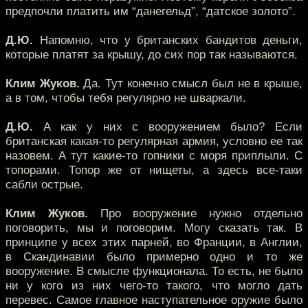
предпочли платить им “данегельд”, “датское золото”.
Д.Ю.
Напомню, что у британских бандитов деньги,
которые платят за крышу, до сих пор так называются.
Клим Жуков.
Да. Тут конечно смысл был не в крыше,
а в том, чтобы тебя регулярно не шваркали.
Д.Ю.
А как у них с вооружением было? Если
британская какая-то регулярная армия, условно ее так
назовем. А тут какие-то гопники с моря приплыли. С
топорами. Топор же от нищеты, а здесь все-таки
сабли острые.
Клим Жуков.
Про вооружение нужно отдельно
поговорить, мы и поговорим. Могу сказать так. В
принципе у всех этих парней, во Франции, в Англии,
в Скандинавии было примерно одно и то же
вооружение. В смысле функционала. То есть, не было
ни у кого из них чего-то такого, что могло дать
перевес. Самое главное наступательное оружие было