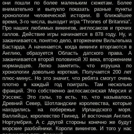
они пошли по более маленьким сюжетам. Более
внимательно и выпукло показать разные пункты
хронологии человеческой истории. В ближайшее
время, 3-го числа, выходит игра “Thrones of Britannia”.
Про наших любимых викингов, англосаксов и прочих
галлов. Действие игры начинается в 878 году. Ну, и
заканчивается, понятно дело, вторжением Вильгельма
Бастарда. А начинается, когда викинги вторгаются в
Англию, образуется Область датского права. А
заканчивается второй половиной XI века, вторжением
нормандцев. Легко заметить, что игрушка по
хронологии довольно короткая. Получается 200 лет
плюс-минус. Но это значит, что ребята смогут очень
плотно в каждый год поиграть. Там несколько
фракций. Это собственно англосаксонская Мерсия и
Уэссекс. Это гэлы, то есть, то, что называлось
Древний Север, Шотландские королевства, которые
находились на побережье Ирландского моря.
Валлийцы, королевство Гвинед. И восточная Англия,
Нортумбрия. А с другой стороны конечно же будут
морские разбойники. Короли викингов. И того у нас