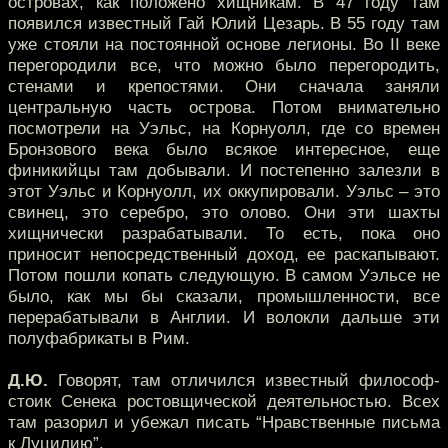
островах, как положено хищникам. В 47 году там
появился известный Гай Юлий Цезарь. В 55 году там
уже стояли на постоянной основе легионы. Во II веке
перегородили все, что можно было перегородить,
стенами и крепостями. Они сначала заняли
центральную часть острова. Потом внимательно
посмотрели на Уэльс, на Корнуолл, где со времен
Бронзового века было всякое интересное, еще
финикийцы там добывали. И постепенно залезли в
этот Уэльс и Корнуолл, их оккупировали. Уэльс – это
свинец, это серебро, это олово. Они эти шахты
хищнически разрабатывали. То есть, пока оно
приносит непосредственный доход, ее раскапывают.
Потом пошли копать следующую. В самом Уэльсе не
было, как мы бы сказали, промышленности, все
перерабатывали в Англии. И волокли дальше эти
полуфабрикаты в Рим.
Д.Ю.
Говорят, там отличился известный философ-
стоик Сенека ростовщической деятельностью. Всех
там разорил и убежал писать “Нравственные письма
к Луцилию”.