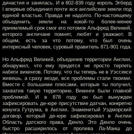
династия и занялась. И в 802-839 году король Эгберд
I впервые объединил почти все английские земли под
единой властью. Правда не надолго. По-настоящему
объединить земли на кокой-то более-менее
приемлемый срок смог его потомок Альфред Великий,
которого англичане помнят, любят и уважают. В
общем, есть за что потому, что был очень
интересный человек, суровый правитель 871-901 года.
Но Альфред Великий, объединив территории Англии,
обнаружил, что ему придется не просто терпеть
набеги викингов. Потому, что ты теперь не в Уэссексе
живешь, а сразу везде, все проблемы стали твоими.
Вместе с большими плюсами, которые ты получил,
захватив такую территорию. Викинги были главной
проблемой. И в 878 году он был вынужден
зафиксировать де-юре присутствие датчан, конкретно
конунга Гутрума, в Англии. Знаменитый Уэдморский
договор, который де-юре зафиксировал в Англии
Область датского права, Денло. Это Денло очень
быстро расширилось от пролива Ла-Манш до