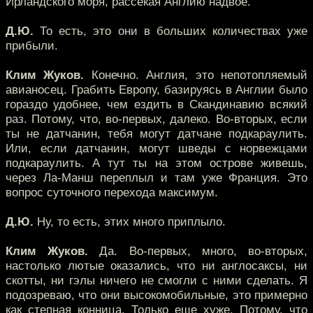
Ирландского моря, рассекая Англию надвое.
Д.Ю.
То есть, это они в больших количествах уже
прибыли.
Клим Жуков.
Конечно. Англия, это непотопляемый
авианосец. Грабить Европу, базируясь в Англии было
гораздо удобнее, чем ездить в Скандинавию всякий
раз. Потому, что, во-первых, далеко. Во-вторых, если
ты не датчанин, тебя могут датчане подкараулить.
Или, если датчанин, могут шведы с норвежцами
подкараулить. А тут ты на этом острове живешь,
через Ла-Манш переплыл и там уже Франция. Это
вопрос суточного перехода максимум.
Д.Ю.
Ну, то есть, этих много приплыло.
Клим Жуков.
Да. Во-первых, много, во-вторых,
настолько лютые оказались, что ни англосаксы, ни
скотты, ни гэлы ничего не смогли с ними сделать. Я
подозреваю, что они высокомобильные, это примерно
как степная конница. Только еще хуже. Потому, что