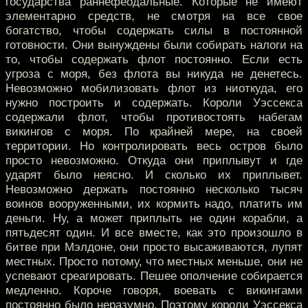
государства раннефеодальные. Которые не имеют
элементарно средств, не смотря на все свое
богатство, чтобы содержать силы в постоянной
готовности. Они вынуждены были собирать налоги на
то, чтобы содержать флот постоянно. Если есть
угроза с моря, без флота вы никуда не денетесь.
Невозможно мобилизовать флот из ниоткуда, его
нужно построить и содержать. Короли Уэссекса
содержали флот, чтобы противостоять набегам
викингов с моря. По крайней мере, на своей
территории. Но контролировать весь остров было
просто невозможно. Откуда они приплывут и где
ударят было неясно. И сколько их приплывет.
Невозможно держать постоянно несколько тысяч
воинов вооруженными, их кормить надо, платить им
деньги. Ну, а может приплыть не один корабли, а
пятьдесят один. И все вместе, как это произошло в
битве при Мэлдоне, они просто высаживаются, лупят
местных. Просто потому, что местных меньше, они не
успевают среагировать. Пешее ополчение собирается
медленно. Короче говоря, воевать с викингами
постоянно было неразумно. Поэтому короли Уэссекса