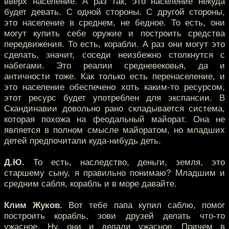
вверх население. А раз так, это население некуда
будет девать. С одной стороны. С другой стороны,
это население в среднем, не бедное. То есть, они
могут купить себе оружие и построить средства
передвижения. То есть, корабли. А раз они могут это
сделать, значит, соседи неизбежно столкнутся с
набегами. Это реалии средневековья, да и
античности тоже. Как только есть перенаселение, и
это население обеспечено хоть каким-то ресурсом,
этот ресурс будет употреблен для экспансии. В
Скандинавии довольно рано складывается система,
которая похожа на феодальный майорат. Она не
является в полном смысле майоратом, но младших
детей предпочитали куда-нибудь деть.
Д.Ю.
То есть, наследство, деньги, земля, это
старшему сыну, я правильно понимаю? Младшим и
средним сабля, корабль и в море давайте.
Клим Жуков.
Вот тебе папа купил саблю, помог
построить корабль, зови друзей делать что-то
ужасное. Ну, они и делали ужасное. Причем в