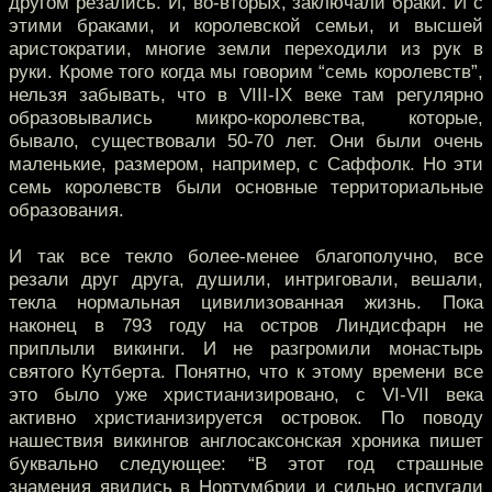
другом резались. И, во-вторых, заключали браки. И с
этими браками, и королевской семьи, и высшей
аристократии, многие земли переходили из рук в
руки. Кроме того когда мы говорим “семь королевств”,
нельзя забывать, что в VIII-IX веке там регулярно
образовывались микро-королевства, которые,
бывало, существовали 50-70 лет. Они были очень
маленькие, размером, например, с Саффолк. Но эти
семь королевств были основные территориальные
образования.
И так все текло более-менее благополучно, все
резали друг друга, душили, интриговали, вешали,
текла нормальная цивилизованная жизнь. Пока
наконец в 793 году на остров Линдисфарн не
приплыли викинги. И не разгромили монастырь
святого Кутберта. Понятно, что к этому времени все
это было уже христианизировано, с VI-VII века
активно христианизируется островок. По поводу
нашествия викингов англосаксонская хроника пишет
буквально следующее: “В этот год страшные
знамения явились в Нортумбрии и сильно испугали