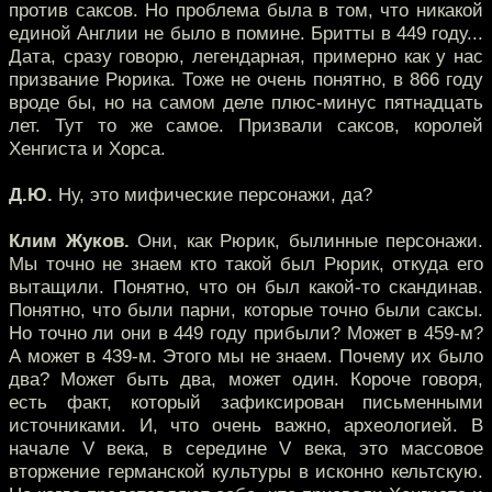
против саксов. Но проблема была в том, что никакой
единой Англии не было в помине. Бритты в 449 году...
Дата, сразу говорю, легендарная, примерно как у нас
призвание Рюрика. Тоже не очень понятно, в 866 году
вроде бы, но на самом деле плюс-минус пятнадцать
лет. Тут то же самое. Призвали саксов, королей
Хенгиста и Хорса.
Д.Ю.
Ну, это мифические персонажи, да?
Клим Жуков.
Они, как Рюрик, былинные персонажи.
Мы точно не знаем кто такой был Рюрик, откуда его
вытащили. Понятно, что он был какой-то скандинав.
Понятно, что были парни, которые точно были саксы.
Но точно ли они в 449 году прибыли? Может в 459-м?
А может в 439-м. Этого мы не знаем. Почему их было
два? Может быть два, может один. Короче говоря,
есть факт, который зафиксирован письменными
источниками. И, что очень важно, археологией. В
начале V века, в середине V века, это массовое
вторжение германской культуры в исконно кельтскую.