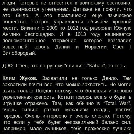
люди, которые не относятся к воинскому сословию,
не занимаются угнетением. Датчане не поняли, что
это было. А это практически еще языческое
общество, которое управляется обычаем кровной
мести. Викинги с 1009 по 1012 год разоряли Южную
Англию беспощадно. И в 1013 году начинается
полномасштабное вторжение, которое возглавил
известный король Дании и Норвегии Свен I
Вилобородый.
Д.Ю.
Свен, это по-русски “свинья”. “Кабан”, то есть.
Клим Жуков.
Захватили не только Денло. Там
захватили почти все, что можно захватить. Не могли
взять только Лондон потому, что большая и хорошо
укрепленная крепость. Кстати говоря, все это будет в
игрушке отражено. Там, как обычно в “Total War”,
очень сильно развит механизм осады, взятия
городов. Очень интересно и очень сложно. Потому,
что если у тебя будет неправильный баланс сил,
например, мало лучников, тебя вражеские лучники