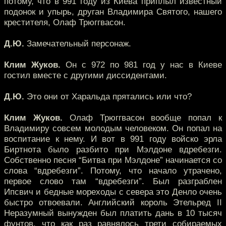
потому, что в 991 году из Киева приплыл известный
подонок и упырь, друган Владимира Святого, нашего
крестителя, Олаф Трюггвасон.
Д.Ю.
Замечательный персонаж.
Клим Жуков.
Он с 972 по 981 год у нас в Киеве
гостил вместе с другими диссидентами.
Д.Ю.
Это они от Харальда прятались или что?
Клим Жуков.
Олаф Трюггвасон вообще попал к
Владимиру совсем молодым человеком. Он попал на
воспитание к нему. И вот в 991 году войско эрла
Биртнота было разбито при Мэлдоне вдребезги.
Собственно песня “Битва при Мэлдоне” начинается со
слова “вдребезги”. Потому, что начало утрачено,
первое слово там “вдребезги”. Был разграблен
Ипсвич и бедные мореходы с севера это Денло очень
быстро отвоевали. Английский король Этельред II
Неразумный вынужден был платить дань в 10 тысяч
фунтов, что как раз равнялось трети собираемых