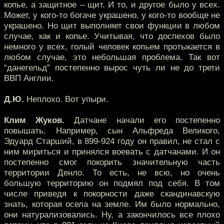
копье, а защитное – щит. И то, и другое было у всех.
Может, у кого-то богаче украшено, у кого-то вообще не
украшено. Но щит выполняет свои функции в любом
случае, как и копье. Учитывая, что доспехов было
немного у всех, голый человек копьем протыкается в
любом случае, это небольшая проблема. Так вот
“данегельд” постепенно вырос чуть ли не до трети
ВВП Англии.
Д.Ю.
Неплохо. Вот упыри.
Клим Жуков.
Датчане начали его постепенно
повышать. Например, сын Альфреда Великого,
Эдуард Старший, в 899-924 году он правил, не стал с
ним мириться и принялся воевать с датчанами. И он
постепенно смог покорить значительную часть
территории Денло. То есть, не всю, но очень
большую территорию он подмял под себя. В том
числе приведя к покорности даже скандинавскую
знать, которая осела на земле. Им было нормально,
они натурализовались. Ну, а закончилось все плохо