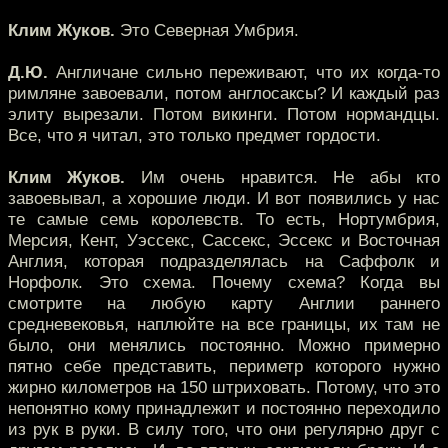
Клим Жуков.
Это Северная Умбрия.
Д.Ю.
Англичане сильно переживают, что их когда-то
римляне завоевали, потом англосаксы? И каждый раз
элиту вырезали. Потом викинги. Потом нормандцы.
Все, что я читал, это только предмет гордости.
Клим Жуков.
Им очень нравится. Не абы кто
завоевывал, а хорошие люди. И вот появились у нас
те самые семь королевств. То есть, Нортумбрия,
Мерсия, Кент, Уэссекс, Сассекс, Эссекс и Восточная
Англия, которая подразделялась на Саффолк и
Норфолк. Это схема. Почему схема? Когда вы
смотрите на любую карту Англии раннего
средневековья, наплюйте на все границы, их там не
было, они менялись постоянно. Можно примерно
пятно себе представить, периметр которого нужно
жирно километров на 150 штриховать. Потому, что это
непонятно кому принадлежит и постоянно переходило
из рук в руки. В силу того, что они регулярно друг с