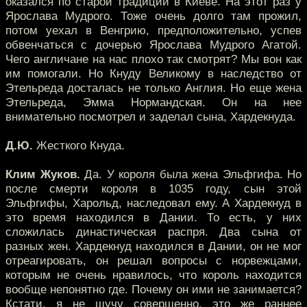
оказался по старой традиции в Киеве. На этот раз у
Ярослава Мудрого. Тоже очень долго там прожил,
потом уехал в Венгрию, предположительно, успев
обвенчаться с дочерью Ярослава Мудрого Агатой.
Чего англичане на нас плохо так смотрят? Мы вон как
им помогали. Но Кнуду Великому в наследство от
Этельреда досталась не только Англия. Но еще жена
Этельреда, Эмма Нормандская. Он на нее
внимательно посмотрел и заделал сына, Хардекнуда.
Д.Ю.
Жесткого Кнуда.
Клим Жуков.
Да. У короля была жена Эльфгифа. Но
после смерти короля в 1035 году, сын этой
Эльфгифы, Харольд, наследовал ему. А Хардекнуд в
это время находился в Дании. То есть, у них
сложилась династическая распря. Два сына от
разных жен. Хардекнуд находился в Дании, он не мог
отреагировать, он решал вопросы с норвежцами,
которым не очень нравилось, что король находится
вообще непонятно где. Почему он ими не занимается?
Кстати, я не шучу совершенно, это же раннее