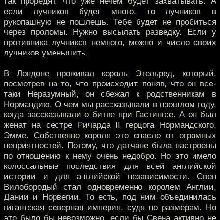
так проредят, что уже нечем будет захватывать. А
если лучников будет много, то лучников в
рукопашную не пошлешь. Тебе будет не пробиться
через проломы. Нужно высылать разведку. Если у
противника лучников немного, можно и число своих
лучников уменьшить.
В Лондоне проживал король Этельред, который,
посмотрев на то, что происходит, поняв, что он все-
таки Неразумный, он сбежал к родственникам в
Нормандию. О чем мы рассказывали в прошлом году,
когда рассказывали о битве при Гастингсе. А он был
женат на сестре Ричарда II герцога Нормандского,
Эмме. Собственно короля это спасло от огромных
неприятностей. Потому, что датчане была настроены
по отношению к нему очень недобро. Но это имело
колоссальные последствия для всей английской
истории и для английской независимости. Свен
Вилобородый стал одновременно королем Англии,
Дании и Норвегии. То есть, под ним объединилась
гигантская северная империя, судя по размерам. Но
это было бы невозможно, если бы Свена активно не