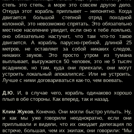
степь это степь, а море это совсем другое дело.
Откуда этот корабль приплывет – непонятно. Когда
двигается большой степной отряд походной
колонной, это невозможно спрятать. Это обязательно
местное население увидит, если оно к тебе лояльно,
оно обязательно настучит, что там что-то такое
двигается. А корабль парусно-гребной, длиной 25
метров, не оставляет за собой никаких следов,
никаких звуков. Это просто утром из тумана
выплывает, выгружается 50 человек, это не 5 тысяч
всадников, но там, куда они приехали, они могут
устроить локальный апокалипсис. Или не устроить.
Лучше с ними договариваться как-то, чем воевать.
Д.Ю.
И, в случае чего, корабль одинаково хорошо
плыл в обе стороны. Как вперед, так и назад.
Клим Жуков.
Конечно. Они могли быстро уплыть. Ну,
и как мы уже говорили неоднократно, если они
приплывали и видели, что их ожидает делегация по
встрече, большая, чем их экипаж, они говорили: “Мы