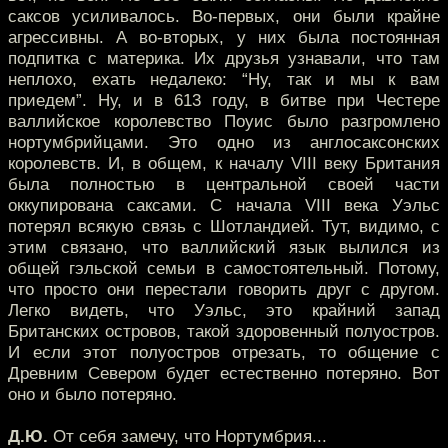
саксов усиливалось. Во-первых, они были крайне
агрессивны. А во-вторых, у них была постоянная
подпитка с материка. Их друзья узнавали, что там
неплохо, ехать недалеко: “Ну, так и мы к вам
приедем”. Ну, и в 613 году, в битве при Честере
валлийское королевство Поуис было разгромлено
нортумбрийцами. Это одно из англосаксонских
королевств. И, в общем, к началу VIII веку Британия
была полностью в центральной своей части
оккупирована саксами. С начала VIII века Уэльс
потерял всякую связь с Шотландией. Тут, видимо, с
этим связано, что валлийский язык вылился из
общей гэльской семьи в самостоятельный. Потому,
что просто они перестали говорить друг с другом.
Легко видеть, что Уэльс, это крайний запад
Британских островов, такой здоровенный полуостров.
И если этот полуостров отрезать, то общение с
Древним Севером будет естественно потеряно. Вот
оно и было потеряно.
Д.Ю.
От себя замечу, что Нортумбрия...