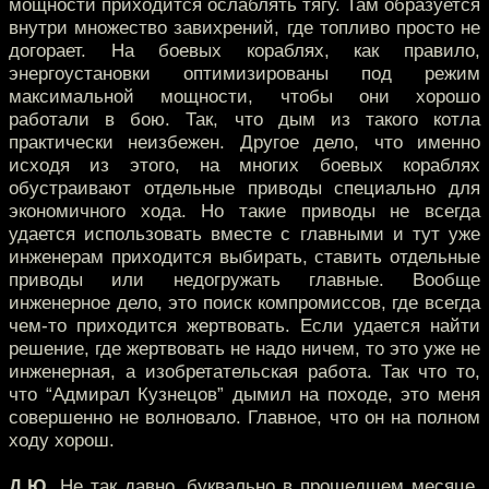
мощности приходится ослаблять тягу. Там образуется
внутри множество завихрений, где топливо просто не
догорает. На боевых кораблях, как правило,
энергоустановки оптимизированы под режим
максимальной мощности, чтобы они хорошо
работали в бою. Так, что дым из такого котла
практически неизбежен. Другое дело, что именно
исходя из этого, на многих боевых кораблях
обустраивают отдельные приводы специально для
экономичного хода. Но такие приводы не всегда
удается использовать вместе с главными и тут уже
инженерам приходится выбирать, ставить отдельные
приводы или недогружать главные. Вообще
инженерное дело, это поиск компромиссов, где всегда
чем-то приходится жертвовать. Если удается найти
решение, где жертвовать не надо ничем, то это уже не
инженерная, а изобретательская работа. Так что то,
что “Адмирал Кузнецов” дымил на походе, это меня
совершенно не волновало. Главное, что он на полном
ходу хорош.
Д.Ю.
Не так давно, буквально в прошедшем месяце,