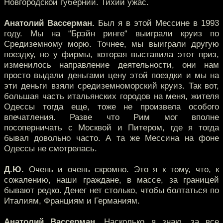
Новгородской губернии. Тихий ужас.
Анатолий Вассерман.
Был я в этой Мессине в 1993
году. Мы на “Брэйн ринге“ выиграли круиз по
Средиземному морю. Точнее, мы выиграли другую
поездку, но у фирмы, которая выставила этот приз,
изменилось направление деятельности, они нам
просто выдали деньгами цену этой поездки и мы на
эти деньги взяли средиземноморский круиз. Так вот,
большая часть итальянских городов на меня, жителя
Одессы тогда еще, тоже не произвела особого
впечатления. Разве что Рим мог вполне
посоперничать с Москвой и Питером, где я тогда
бывал довольно часто. А та же Мессина на фоне
Одессы не смотрелась.
Д.Ю.
Очень и очень скромно. Это я к тому, что, к
сожалению, наши граждане, в массе, за границей
бывают редко. Денег нет столько, чтобы болтаться по
Италиям, Франциям и Германиям.
Анатолий Вассерман.
Насколько я знаю, за все