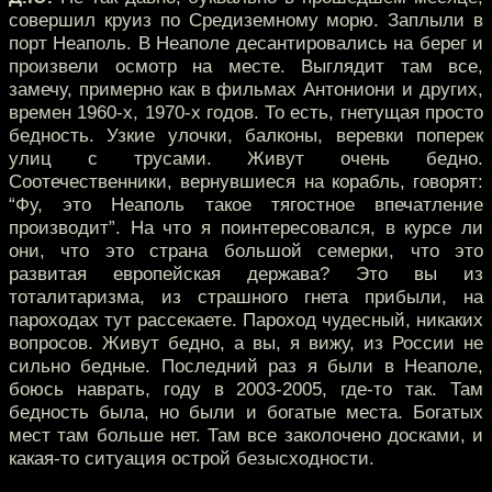
совершил круиз по Средиземному морю. Заплыли в
порт Неаполь. В Неаполе десантировались на берег и
произвели осмотр на месте. Выглядит там все,
замечу, примерно как в фильмах Антониони и других,
времен 1960-х, 1970-х годов. То есть, гнетущая просто
бедность. Узкие улочки, балконы, веревки поперек
улиц с трусами. Живут очень бедно.
Соотечественники, вернувшиеся на корабль, говорят:
“Фу, это Неаполь такое тягостное впечатление
производит”. На что я поинтересовался, в курсе ли
они, что это страна большой семерки, что это
развитая европейская держава? Это вы из
тоталитаризма, из страшного гнета прибыли, на
пароходах тут рассекаете. Пароход чудесный, никаких
вопросов. Живут бедно, а вы, я вижу, из России не
сильно бедные. Последний раз я были в Неаполе,
боюсь наврать, году в 2003-2005, где-то так. Там
бедность была, но были и богатые места. Богатых
мест там больше нет. Там все заколочено досками, и
какая-то ситуация острой безысходности.