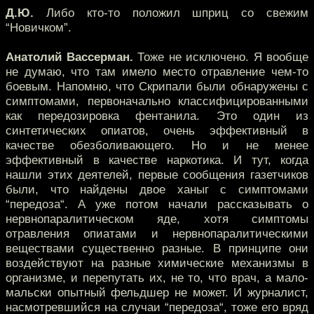
Д.Ю.
Либо кто-то положил шприц со свежим
“Новичком”.
Анатолий Вассерман.
Тоже не исключено. Я вообще
не думаю, что там имело место отравление чем-то
боевым. Напомню, что Скрипали были обнаружены с
симптомами, первоначально классифицированными
как передозировка фентанила. Это один из
синтетических опиатов, очень эффективный в
качестве обезболивающего. Но и не менее
эффективный в качестве наркотика. И тут, когда
нашли этих деятелей, первые сообщения газетчиков
были, что найдены двое ханыг с симптомами
“передоза“. А уже потом начали рассказывать о
нервнопаралитическом яде, хотя симптомы
отравления опиатами и нервнопаралитическими
веществами существенно разные. В принципе они
воздействуют на разные химические механизмы в
организме, и перепутать их, не то, что врач, а мало-
мальски опытный фельдшер не может. И журналист,
насмотревшийся на случаи “передоза“, тоже его вряд