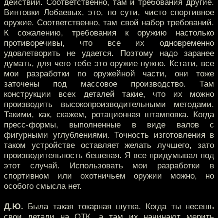
действий. Соответственно, там и требования другие.
Винтовки Лобаевых, это, по сути, чисто спортивное
оружие. Соответственно, там свой набор требований.
К сожалению, требования к оружию настолько
противоречивы, что все их одновременно
удовлетворить не удается. Поэтому надо заранее
думать, для чего тебе это оружие нужно. Кстати, все
мои разработки по оружейной части, они тоже
заточены под массовое производство. Там
конструкции всех деталей такие, что их можно
производить высокопроизводительными методами.
Такими, как, скажем, ротационная штамповка. Когда
пресс-формы, выполненные в виде валов с
фигурными углублениями. Точность изготовления в
таком устройстве оставляет желать лучшего, зато
производительность бешеная. Я все придумывал под
этот случай. Использовать мои разработки в
спортивном или охотничьем оружии можно, но
особого смысла нет.
Д.Ю.
Была такая токарная шутка. Когда ты несешь
свои детали на ОТК, а там их начинают мерить