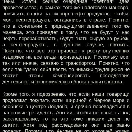
цены. Кстати, сейчас очередная “светлая“ идея
правительства, в рамках того же налогового маневра,
повысить налоги на экспорт нефтепродуктов. Чтобы,
мол, нефтепродукты оставались в стране. Понятно,
что в сочетании с предыдущими звеньями того же
маневра, это приведет к тому, что не будут у нас
нефть перерабатывать, будут гнать сырую за рубеж,
а нефтепродукты, в лучшем случае, ввозить.
Понятно, что все это приведет к росту внутренних
издержек на все виды производства. Поскольку все,
так или иначе, связано с транспортом. Понятно, что
если так “умно“ себя вести, то никаких трудящихся не
хватит, чтобы компенсировать последствия
деятельности экономического блока правительства.
Кроме того, я подозреваю, что если наши товарищи
продолжат покупать яхты шириной с Черное море и
особняки в центре Лондона, и срочно переводиться в
налоговые резиденты Англии, чтобы не попасть под
расследование, то на это тоже никаких денег не
хватит. Хотя под расследование они все равно
попадут. Потому, что Англия не от хорошей жизни