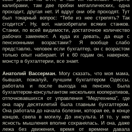
калибрами, там две пробки металлических, одна
проходит, другая нет. И вдруг они обе проходят. Тут
был токарный вопрос: “Тебе из нее стрелять? Так
сгодится”. Ну, вот, наизобретали всяких станков.
Станки, по всей видимости, достаточное количество
рабочих заменяют. А куда их девать, да еще с
пенсионными возрастами? Я вообще слабо
представлю, человек если бухгалтер, он с возрастом
только опыт набирает. И к 60 годам он, наверное,
монстр в бухгалтерии, все знает.
Анатолий Вассерман.
Могу сказать, что моя мама,
бывшая, пожалуй, лучшим бухгалтером Одессы,
работала и после выхода на пенсию. Была
бухгалтером-консультантом нескольких кооперативов,
отпочковавшихся от управления “Медтехника”, где
она пару десятилетий была главным бухгалтером.
Она работала до начала болезни, которая ее, в конце
концов, свела в могилу. До инсульта. И то, у нее
ясность мышления вполне сохранялась. И она, даже
лежа без движения, время от времени давала