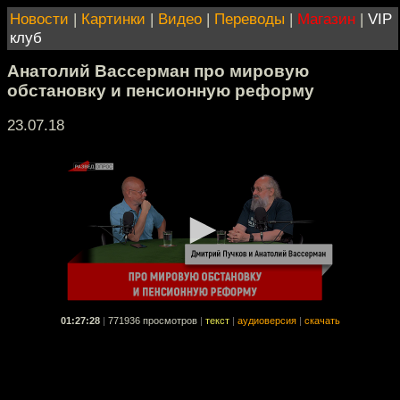
Новости
|
Картинки
|
Видео
|
Переводы
|
Магазин
|
VIP
клуб
Анатолий Вассерман про мировую
обстановку и пенсионную реформу
23.07.18
01:27:28
|
771936 просмотров
|
текст
|
аудиоверсия
|
скачать