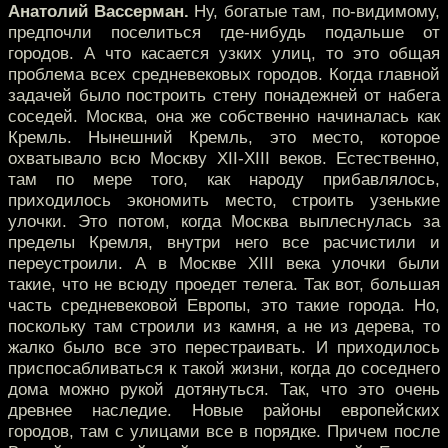
Анатолий Вассерман.
Ну, богатые там, по-видимому,
предпочли поселиться где-нибудь подальше от
городов. А что касается узких улиц, то это общая
проблема всех средневековых городов. Когда главной
задачей было построить стену понадежней от набега
соседей. Москва, она же собственно начиналась как
Кремль. Нынешний Кремль, это место, которое
охватывало всю Москву XII-XIII веков. Естественно,
там по мере того, как народу прибавлялось,
приходилось экономить место, строить узенькие
улочки. Это потом, когда Москва выплеснулась за
пределы Кремля, внутри него все расчистили и
переустроили. А в Москве XIII века улочки были
такие, что не всюду проедет телега. Так вот, большая
часть средневековой Европы, это такие города. Но,
поскольку там строили из камня, а не из дерева, то
жалко было все это перестраивать. И приходилось
приспосабливаться к такой жизни, когда до соседнего
дома можно рукой дотянуться. Так, что это очень
древнее наследие. Новые районы европейских
городов, там с улицами все в порядке. Причем после