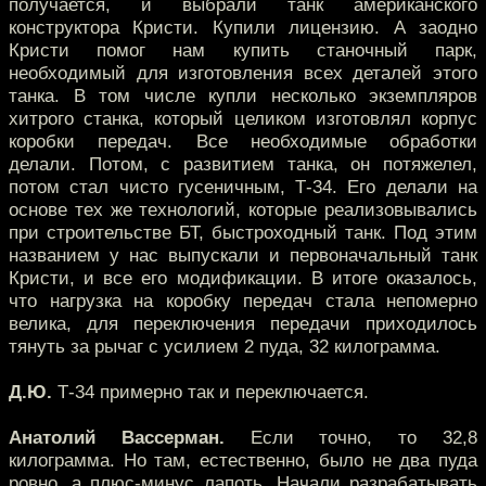
получается, и выбрали танк американского
конструктора Кристи. Купили лицензию. А заодно
Кристи помог нам купить станочный парк,
необходимый для изготовления всех деталей этого
танка. В том числе купли несколько экземпляров
хитрого станка, который целиком изготовлял корпус
коробки передач. Все необходимые обработки
делали. Потом, с развитием танка, он потяжелел,
потом стал чисто гусеничным, Т-34. Его делали на
основе тех же технологий, которые реализовывались
при строительстве БТ, быстроходный танк. Под этим
названием у нас выпускали и первоначальный танк
Кристи, и все его модификации. В итоге оказалось,
что нагрузка на коробку передач стала непомерно
велика, для переключения передачи приходилось
тянуть за рычаг с усилием 2 пуда, 32 килограмма.
Д.Ю.
Т-34 примерно так и переключается.
Анатолий Вассерман.
Если точно, то 32,8
килограмма. Но там, естественно, было не два пуда
ровно, а плюс-минус лапоть. Начали разрабатывать