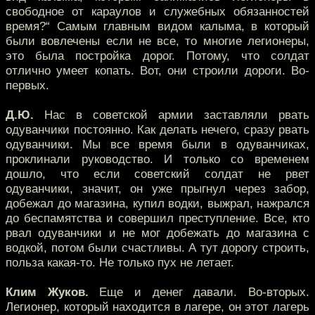
свободное от караулов и служебных обязанностей
время?“ Самым главным видом калыма, в который
были вовлечены если не все, то многие легионеры,
это была постройка дорог. Потому, что солдат
отлично умеет копать. Вот, они строили дороги. Во-
первых.
Д.Ю.
Нас в советской армии заставляли рвать
одуванчики постоянно. Как делать нечего, сразу рвать
одуванчики. Мы все время были в одуванчиках,
проклинали руководство. И только со временем
дошло, что если советский солдат не рвет
одуванчики, значит, он уже прыгнул через забор,
добежал до магазина, купил водки, выжрал, нажрался
до беспамятства и совершил преступление. Все, кто
рвал одуванчики и не мог добежать до магазина с
водкой, потом были счастливы. А тут дорогу строить,
польза какая-то. Не только пух не летает.
Клим Жуков.
Еще и денег давали. Во-вторых.
Легионер, который находится в лагере, он этот лагерь