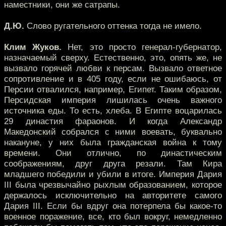
наместники, они же сатрапы.
Д.Ю.
Слово ругательного оттенка тогда не имело.
Клим Жуков.
Нет, это просто генерал-губернатор,
назначаемый сверху. Естественно, это, опять же, не
вызвало горячей любви к персам. Вызвало ответное
сопротивление и в 405 году, если не ошибаюсь, от
Персии отвалился, например, Египет. Таким образом,
Персидская империя лишилась очень важного
источника еды. То есть, хлеба. В Египте воцарилась
29 династия фараонов. И когда Александр
Македонский собрался с ними воевать, буквально
накануне, у них была гражданская война к тому
времени. Они отлично, по династическим
соображениям, друг друга резали. Там Кира
младшего победили и убили в итоге. Империя Дария
III была чрезвычайно рыхлым образованием, которое
держалось исключительно на авторитете самого
Дария III. Если бы вдруг она потерпела бы какое-то
военное поражение, все, кто был вокруг, немедленно