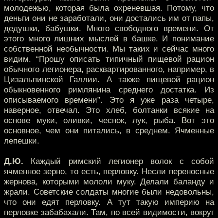
молодежью, которая была охреневшая. Потому, что
деньги они не заработали, они достались им от папы,
дедушки, бабушки. Много свободного времени. От
этого много лишних мыслей в башке. И понимание
собственной необычности. Мы таких и сейчас много
видим. “Прошу описать типичный пищевой рацион
обычного легионера, расквартированного, например, в
Цизальпинской Галлии. А также пищевой рацион
обыкновенного римлянина среднего достатка. Из
описываемого времени”. Это я уже раза четыре,
наверное, отвечал. Это хлеб, болтанки всякие на
основе муки, оливки, чеснок, лук, рыба. Вот это
основное, чем они питались, в среднем. Ячменные
лепешки.
Д.Ю.
Каждый римский легионер волок с собой
ячменное зерно, то есть, перловку. Несли переносные
жернова, которыми мололи муку. Делали баланду и
жрали. Советские солдаты многие были недовольны,
что они едят перловку. А тут такую империю на
перловке забабахали. Там, по всей видимости, вокруг