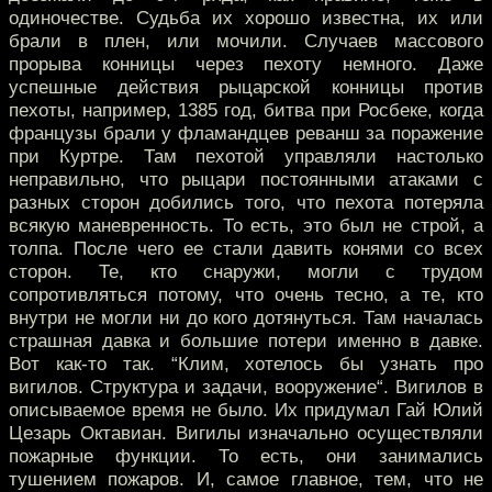
одиночестве. Судьба их хорошо известна, их или
брали в плен, или мочили. Случаев массового
прорыва конницы через пехоту немного. Даже
успешные действия рыцарской конницы против
пехоты, например, 1385 год, битва при Росбеке, когда
французы брали у фламандцев реванш за поражение
при Куртре. Там пехотой управляли настолько
неправильно, что рыцари постоянными атаками с
разных сторон добились того, что пехота потеряла
всякую маневренность. То есть, это был не строй, а
толпа. После чего ее стали давить конями со всех
сторон. Те, кто снаружи, могли с трудом
сопротивляться потому, что очень тесно, а те, кто
внутри не могли ни до кого дотянуться. Там началась
страшная давка и большие потери именно в давке.
Вот как-то так. “Клим, хотелось бы узнать про
вигилов. Структура и задачи, вооружение“. Вигилов в
описываемое время не было. Их придумал Гай Юлий
Цезарь Октавиан. Вигилы изначально осуществляли
пожарные функции. То есть, они занимались
тушением пожаров. И, самое главное, тем, что не