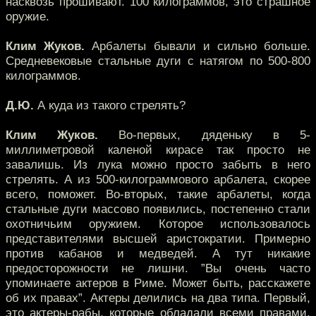
насквозь прошивают. 100 килограммов, это страшное
оружие.
Клим Жуков.
Арбалеты бывали и сильно больше.
Средневековые стальные дуги с натягом по 500-800
килограммов.
Д.Ю.
А куда из такого стрелять?
Клим Жуков.
Во-первых, дяденьку в 5-
миллиметровой каленой кирасе так просто не
завалишь. Из лука можно просто забыть в него
стрелять. А из 500-килограммового арбалета, скорее
всего, поможет. Во-вторых, такие арбалеты, когда
стальные дуги массово появились, постепенно стали
охотничьим оружием. Которое использовалось
представителями высшей аристократии. Примерно
против кабанов и медведей. А тут никакие
предосторожности не лишни. ”Вы очень часто
упоминаете актеров в Риме. Может быть, расскажете
об их правах”. Актеры делились на два типа. Первый,
это актеры-рабы, которые обладали всеми правами,