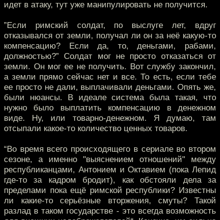
идет в атаку, тут уже манипулировать не получится.
”Если римский солдат, по выслуге лет, вдруг
отказывался от земли, получал ли он за неё какую-то
компенсацию? Если да, то, деньгами, рабами,
должностью?” Солдат мог не просто отказаться от
земли. Он мог ее не получить. Вот службу закончил,
а земли прямо сейчас нет и все. То есть, если тебе
ее просто не дали, выплачивали деньгами. Опять же,
были нюансы. В идеале система была такая, что
нужно было выплатить компенсацию в денежном
виде. Ну, или товарно-денежном. Я думаю, там
отсыпали какое-то количество ценных товаров.
“Во время всего происходящего в сериале во втором
сезоне, а именно "выяснением отношений" между
республиканцами, Антонием и Октавием (пока Лепид
где-то за кадром бродит), как обстояли дела за
пределами пока ещё римской республики? Известны
ли какие-то серьёзные вторжения, смуты? Такой
разлад в таком государстве - это всегда возможность