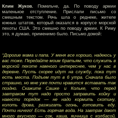
Клим Жуков.
Помельче, да. По поводу армии
маленькое отступление. Прислали письмо со
смешным текстом. Речь шла о реднеке, жителе
южных штатов, который оказался в корпусе морской
пехоты США. Это смешно по поводу армии. К Риму
это, я думаю, применимо было. Письмо домой:
“Дорогие мама и папа. У меня все хорошо, надеюсь у
вас тоже. Передайте моим братьям, что служить в
морской пехоте намного интереснее, чем у нас в
деревне. Пусть скорее идут на службу, пока тут
есть места. Подъем тут в 6 утра. Сначала было
страшно, но мне уже почти нравится вставать так
поздно. Скажите Сашке и Кольке, что перед
завтраком тут надо просто заправить койку и
навести порядок — не надо кормить скотину,
колоть дрова, разжигать огонь, готовить еду.
Почти ничего! Есть горячая вода. На завтрак дают
много вкусного — сок, каша, яичница с колбасой,