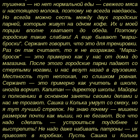
тушенка — но нет нормальной еды — свежего мяса
и настоящего молока, поэтому не всегда наедаюсь.
Но всегда можно сесть между двух городских
парней, которые живут на одном кофе. Их и моей
порции вполне хватает до обеда. Поэтому
городские такие слабаки! А еще бывают “марш-
броски“. Сержант говорит, что это для тренировки.
Раз он так считает, то я не возражаю. “Марш-
бросок“ — это примерно как у нас от дома до
магазина. После этого городские парни падают со
стертыми ногами, и нас везут назад в грузовике.
Местность тут неплохая, но слишком ровная.
Сержант — это примерно как учитель в школе,
иногда ворчит. Капитан — директор школы. Майоры
и полковники в основном заняты своими делами и
нас не трогают. Сашка и Колька умрут со смеху, но
я тут лучший стрелок. Не знаю почему — мишени
размером почти как мыши, но не бегают. Все что
надо сделать — устроиться поудобнее и
выстрелить! Не надо даже набивать патроны — их
привозят в коробках. Пусть Сашка и Колька