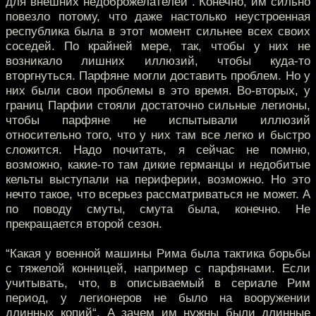
для внешних недоброжелателей“. Конечно, им сильно
повезло потому, что даже настолько неустроенная
республика была в этот момент сильнее всех своих
соседей. По крайней мере, так, чтобы у них не
возникало лишних иллюзий, чтобы куда-то
вторгнуться. Парфяне могли доставить проблем. Но у
них были свои проблемы в это время. Во-вторых, у
границ Парфии стояли достаточно сильные легионы,
чтобы парфяне не испытывали иллюзий
относительно того, что у них там все легко и быстро
сложится. Надо почитать, я сейчас не помню,
возможно, какие-то там дикие германцы и недобитые
кельты выступали на периферии, возможно. Но это
нечто такое, что всерьез рассматриваться не может. А
по поводу смуты, смута была, конечно. Не
прекращается второй сезон.
“Какая у военной машины Рима была тактика борьбы
с тяжелой конницей, например с парфянами. Если
учитывать, что, в описываемый в сериале Рим
период, у легионеров не было на вооружении
длинных копий“. А зачем им нужны были длинные