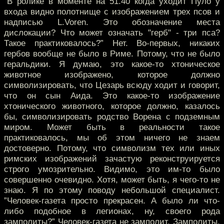
”В ролике в моменте на 51.40 когда уходит Пуло у
входа видно полотнище с изображением трех псов и
надписью L.Voren. Это обозначение места
дислокации? Что может означать "герб" - три пса?
Такое практиковалось?” Нет. Во-первых, никаких
гербов вообще не было в Риме. Потому, что не было
геральдики. Я думаю, это какое-то хтоническое
животное изображено, которое должно
символизировать, что Цезарь всюду ходит и говорит,
что он сын Аида. Это какое-то изображение
хтонического животного, которое должно, казалось
бы, символизировать родство Ворена с подземным
миром. Может быть в реальности такое
практиковалось, мы об этом ничего не знаем
достоверно. Потому, что символизм тех или иных
римских изображений зачастую реконструируется
строго умозрительно. Видимо, это им-то было
совершенно очевидно. Хотя, может быть, я чего-то не
знаю. Я по этому поводу небольшой специалист.
”Человек-газета просто прекрасен. А было ли что-
либо подобное в легионах, ну, своего рода
замполиты?” Человек-газета не замполит. Замполиты,