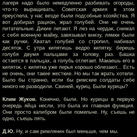
лагеря надо было немедленно разбивать огороды,
что-то выращивать. Советская армия в этом
преуспела, у нас везде были подсобные хозяйства. Я
вот добирал рацион, жрал голубей. Они не очень
питательные. Дикие летают. Я лез на чердак, снимал
с себя военную майку, завязывал внизу, лямки были
как ручки. Хватал голубей со стропил, набивал
десяток. С утра кипятишь ведро кипятку, берешь
голубя двумя пальцами за голову, раз. Башка
остается в пальцах, а голубь отлетает. Макаешь его в
кипяток, с кипятка уже перья хорошо облезают... Есть
не очень, они такие жесткие. Но мы так жрать хотели.
Было бы странно, если бы римские солдаты себе
никого не разводили. Свиней, куриц. Были курицы?
Клим Жуков.
Конечно, были. Но курицы в первую
очередь яйца несли, это была их главная функция.
Они просто калибром были помельче. Ну, съешь не
одно, съешь пять.
Д.Ю.
Ну, и сам римлянин был меньше, чем мы.