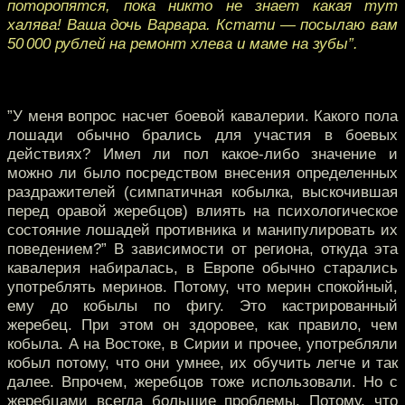
поторопятся, пока никто не знает какая тут
халява! Ваша дочь Варвара. Кстати — посылаю вам
50 000 рублей на ремонт хлева и маме на зубы”.
”У меня вопрос насчет боевой кавалерии. Какого пола
лошади обычно брались для участия в боевых
действиях? Имел ли пол какое-либо значение и
можно ли было посредством внесения определенных
раздражителей (симпатичная кобылка, выскочившая
перед оравой жеребцов) влиять на психологическое
состояние лошадей противника и манипулировать их
поведением?” В зависимости от региона, откуда эта
кавалерия набиралась, в Европе обычно старались
употреблять меринов. Потому, что мерин спокойный,
ему до кобылы по фигу. Это кастрированный
жеребец. При этом он здоровее, как правило, чем
кобыла. А на Востоке, в Сирии и прочее, употребляли
кобыл потому, что они умнее, их обучить легче и так
далее. Впрочем, жеребцов тоже использовали. Но с
жеребцами всегда большие проблемы. Потому, что