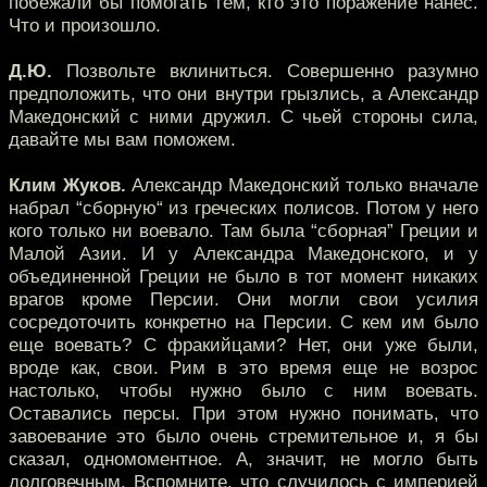
побежали бы помогать тем, кто это поражение нанес.
Что и произошло.
Д.Ю.
Позвольте вклиниться. Совершенно разумно
предположить, что они внутри грызлись, а Александр
Македонский с ними дружил. С чьей стороны сила,
давайте мы вам поможем.
Клим Жуков.
Александр Македонский только вначале
набрал “сборную“ из греческих полисов. Потом у него
кого только ни воевало. Там была “сборная” Греции и
Малой Азии. И у Александра Македонского, и у
объединенной Греции не было в тот момент никаких
врагов кроме Персии. Они могли свои усилия
сосредоточить конкретно на Персии. С кем им было
еще воевать? С фракийцами? Нет, они уже были,
вроде как, свои. Рим в это время еще не возрос
настолько, чтобы нужно было с ним воевать.
Оставались персы. При этом нужно понимать, что
завоевание это было очень стремительное и, я бы
сказал, одномоментное. А, значит, не могло быть
долговечным. Вспомните, что случилось с империей