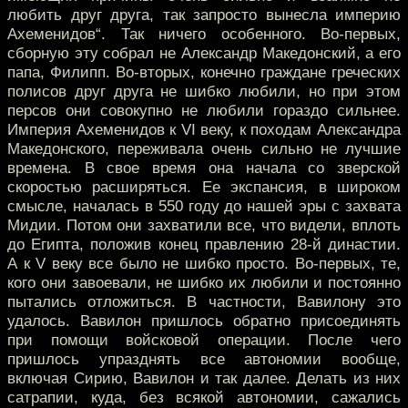
любить друг друга, так запросто вынесла империю
Ахеменидов“. Так ничего особенного. Во-первых,
сборную эту собрал не Александр Македонский, а его
папа, Филипп. Во-вторых, конечно граждане греческих
полисов друг друга не шибко любили, но при этом
персов они совокупно не любили гораздо сильнее.
Империя Ахеменидов к VI веку, к походам Александра
Македонского, переживала очень сильно не лучшие
времена. В свое время она начала со зверской
скоростью расширяться. Ее экспансия, в широком
смысле, началась в 550 году до нашей эры с захвата
Мидии. Потом они захватили все, что видели, вплоть
до Египта, положив конец правлению 28-й династии.
А к V веку все было не шибко просто. Во-первых, те,
кого они завоевали, не шибко их любили и постоянно
пытались отложиться. В частности, Вавилону это
удалось. Вавилон пришлось обратно присоединять
при помощи войсковой операции. После чего
пришлось упразднять все автономии вообще,
включая Сирию, Вавилон и так далее. Делать из них
сатрапии, куда, без всякой автономии, сажались