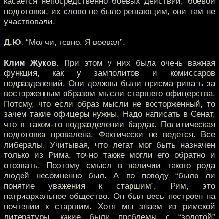
касается непосредственно боевых действий, боевой
подготовки, их слово не было решающим, они там не
участвовали.
Д.Ю.
“Молчи, говно. Я воевал”.
Клим Жуков.
При этом у них была очень важная
функция, как у замполитов и комиссаров
подразделений. Они должны были присматривать за
восторженным образом мысли старшего офицерства.
Потому, что если образ мысли не восторженный, то
зачем такие офицеры нужны. Надо написать в Сенат,
что в таком-то подразделении бардак. Политическая
подготовка провалена. Фактически не ведется. Все
либералы. Учитывая, что легат мог быть назначен
только из Рима, точно также могли его обратно и
отозвать. Поэтому смысл в наличии такого рода
людей несомненно был. А по поводу “было ли
понятие уважения к старшим”, Рим, это
патриархальное общество. Он был весь построен на
почтении к старшим. Хотя мы знаем из римской
литературы, какие были проблемы с “золотой”