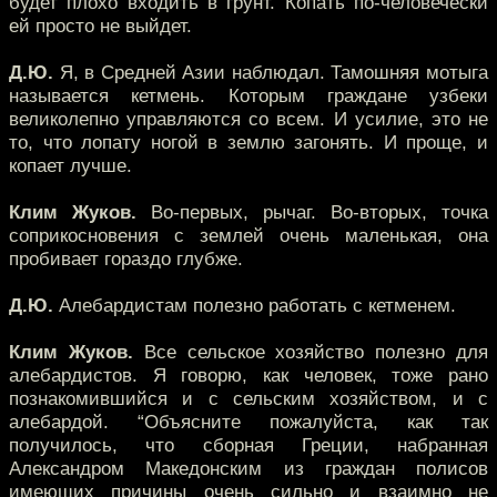
будет плохо входить в грунт. Копать по-человечески
ей просто не выйдет.
Д.Ю.
Я, в Средней Азии наблюдал. Тамошняя мотыга
называется кетмень. Которым граждане узбеки
великолепно управляются со всем. И усилие, это не
то, что лопату ногой в землю загонять. И проще, и
копает лучше.
Клим Жуков.
Во-первых, рычаг. Во-вторых, точка
соприкосновения с землей очень маленькая, она
пробивает гораздо глубже.
Д.Ю.
Алебардистам полезно работать с кетменем.
Клим Жуков.
Все сельское хозяйство полезно для
алебардистов. Я говорю, как человек, тоже рано
познакомившийся и с сельским хозяйством, и с
алебардой. “Объясните пожалуйста, как так
получилось, что сборная Греции, набранная
Александром Македонским из граждан полисов
имеющих причины очень сильно и взаимно не