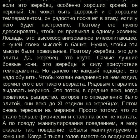
если это жеребец, особенно хороших кровей, он
нервный. Он может быть здоровый и с хорошим
темпераментом, он радостно поскачет в атаку, если у
него будет настроение. Поэтому его нужно
дрессировать, чтобы он привыкал к одному хозяину.
Лошадь, это высокоорганизованное млекопитающее,
с кучей своих мыслей в башке. Нужно, чтобы эти
мысли были правильные. Поэтому жеребец, это для
элиты. Да, жеребец, это круто. Самые лучшие
боевые кони, это жеребцы в силу присутствия
темперамента. Но далеко не каждый подойдет. Его
надо обучить. Чтобы хозяин ежедневно на нем ездил,
кормил его с вот такого возраста. Рядовым старались
выдавать меринов. Это потом, в средние века, когда
появилось рыцарство, которое по определению было
элитой, они века до XI ездили на жеребцах. Потом
снова пересели на меринов. Просто потому, что их
стало больше физически и стало на всех не хватать.
А по поводу манипулирования поведением, я могу
сказать так, поведение кобылы манипулируемо в
конюшне. Когда 5 тысяч голов вместе со всадниками