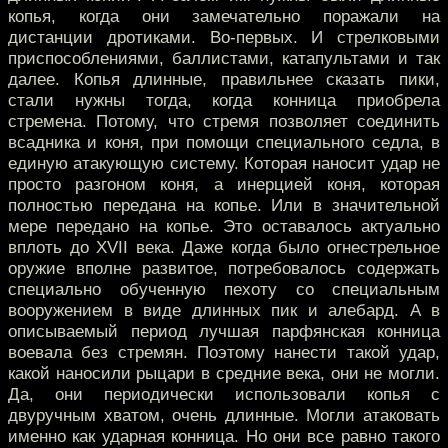
копья, когда они замечательно поражали на
дистанции дротиками. Во-первых. И стрелковыми
приспособлениями, баллистами, катапультами и так
далее. Копья длинные, правильнее сказать пики,
стали нужны тогда, когда конница приобрела
стремена. Потому, что стремя позволяет соединить
всадника и коня, при помощи специального седла, в
единую атакующую систему. Которая наносит удар не
просто разгоном коня, а инерцией коня, которая
полностью передана на копье. Или в значительной
мере передано на копье. Это оставалось актуально
вплоть до XVII века. Даже когда было огнестрельное
оружие вполне развитое, потребовалось содержать
специально обученную пехоту со специальным
вооружением в виде длинных пик и алебард. А в
описываемый период лучшая парфянская конница
воевала без стремян. Поэтому нанести такой удар,
какой наносили рыцари в средние века, они не могли.
Да, они периодически использовали копья с
двуручным хватом, очень длинные. Могли атаковать
именно как ударная конница. Но они все равно такого