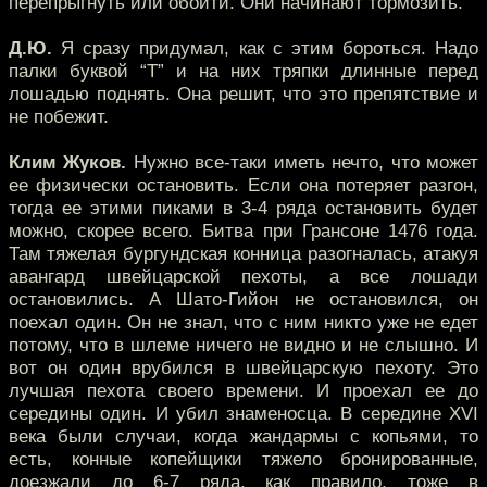
перепрыгнуть или обойти. Они начинают тормозить.
Д.Ю.
Я сразу придумал, как с этим бороться. Надо
палки буквой “Т” и на них тряпки длинные перед
лошадью поднять. Она решит, что это препятствие и
не побежит.
Клим Жуков.
Нужно все-таки иметь нечто, что может
ее физически остановить. Если она потеряет разгон,
тогда ее этими пиками в 3-4 ряда остановить будет
можно, скорее всего. Битва при Грансоне 1476 года.
Там тяжелая бургундская конница разогналась, атакуя
авангард швейцарской пехоты, а все лошади
остановились. А Шато-Гийон не остановился, он
поехал один. Он не знал, что с ним никто уже не едет
потому, что в шлеме ничего не видно и не слышно. И
вот он один врубился в швейцарскую пехоту. Это
лучшая пехота своего времени. И проехал ее до
середины один. И убил знаменосца. В середине XVI
века были случаи, когда жандармы с копьями, то
есть, конные копейщики тяжело бронированные,
доезжали до 6-7 ряда, как правило, тоже в