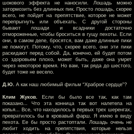
шокового эффекта не наносили. Лошадь можно
затормозить без длинных пик. Просто лошадь, скорее
всего, не пойдет на препятствие, которое не может
перепрыгнуть или объехать. С другой стороны
бывают лошади и всадники достаточно
отмороженные, чтобы броситься в гущу пехоты. Если
они, в самом деле, бросятся, вам даже длинные пики
не помогут. Потому, что, скорее всего, они эти пики
раскидают перед собой. Да, конечно, ей будет потом
со здоровьем плохо, может быть, даже она умрет
через некоторое время. Но вам, так ряда до шестого,
будет тоже не весело.
Д.Ю.
А как наш любимый фильм “Храброе сердце”?
Клим Жуков.
Если бы было все так, как там
показано... Что эта конница так вот налетела на
копья... Все, что находилось в первых трех шеренгах,
превратилось бы в кровавый фарш. Я имею в виду
пехота. Ее бы просто растоптали. Лошадь очень не
любит ходить на препятствия, которые нельзя