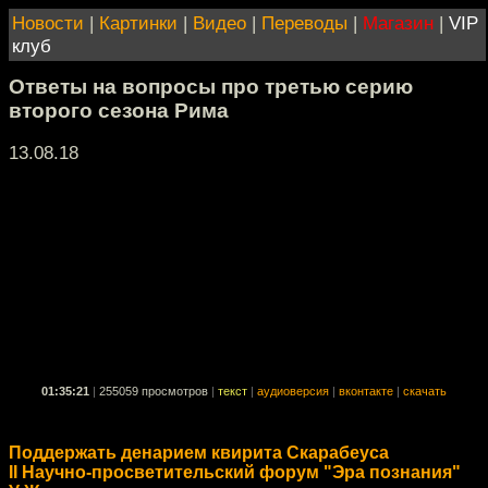
Новости
|
Картинки
|
Видео
|
Переводы
|
Магазин
|
VIP
клуб
Ответы на вопросы про третью серию
второго сезона Рима
13.08.18
01:35:21
|
255059 просмотров
|
текст
|
аудиоверсия
|
вконтакте
|
скачать
Поддержать денарием квирита Скарабеуса
II Научно-просветительский форум "Эра познания"