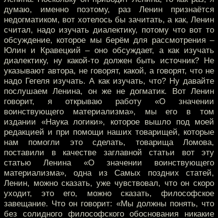
думаю, именно поэтому, раз Ленин признаётся
недогматиком, вот хотелось бы зачитать, а как, Ленин
считал, надо изучать диалектику, потому что вот то
обсуждение, которое мы берём для рассмотрения –
Юлин и Кравецкий – оно обсуждает, а как изучать
диалектику, ну какой-то должен быть источник? Не
указывают автора, не говорят, какой, а говорят, что не
надо Гегеля изучать. А как изучать, что? Ну давайте
послушаем Ленина, он же не догматик. Вот Ленин
говорит, я открываю работу «О значении
воинствующего материализма», мы его в том
издании «Наука логики», которое вышло под моей
редакцией и при помощи наших товарищей, которые
нам помогли это сделать, товарища Ломова,
поставили в качестве заглавной статьи вот эту
статью Ленина «О значении воинствующего
материализма», одна из Самых поздних статей,
Ленин, можно сказать, уже чувствовал, что он скоро
уходит, это его, можно сказать, философское
завещание. Что он говорит: «Мы должны понять, что
без солидного философского обоснования никакие