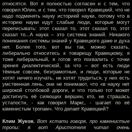
относятся. Вот я полностью согласен и с тем, что
говорил Юлин, и с тем, что говорил Кравецкий, что не
надо подменять науку историей науки, потому что в
историю науки идут слабые люди, которые могут
переписывать: этот сказал то, этот сказал то, этот
сказал то...А наука – это система знаний. Никакого
понимания системы знаний у Кравецкого даже и духа
нет. Более того, вот вы так, можно сказать,
либерально относитесь к товарищу Кравецкому, я
тоже либеральный, я готов его похвалить с точки
зрения диалектической, за что – вот есть люди
тёмные совсем, безграмотные, и люди, которые не
хотят ничего изучать, не хотят трудиться, у них есть
умственная лень, они не понимают, что «в науку нет
широкой столбовой дороги, и что только тот может
достигнуть её сияющих вершин, кто, не страшась
усталости, - как говорил Маркс, - шагает по её
каменистым тропам». Что делает Кравецкий?
Клим Жуков.
Вот кстати говоря, про каменистые
тропы: я вот Аристотеля читал очень