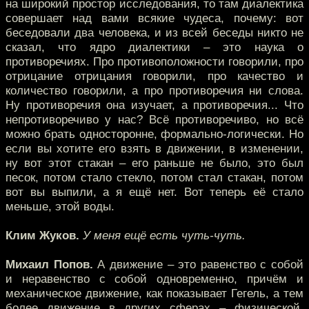
на широкий простор исследования, то там диалектика
совершает над вами всякие чудеса, почему: вот
беседовали два человека, и из всей беседы никто не
сказал, что ядро диалектики – это наука о
противоречиях. Про противоположности говорили, про
отрицание отрицания говорили, про качество и
количество говорили, а про противоречия ни слова.
Ну противоречия она изучает, а противоречия... Что
непротиворечиво у нас? Всё противоречиво, но всё
можно брать односторонне, формально-логически. Но
если вы хотите его взять в движении, в изменении,
ну вот этот стакан – его раньше не было, это был
песок, потом стало стекло, потом стал стакан, потом
вот вы выпили, а я ещё нет. Вот теперь её стало
меньше, этой воды.
Клим Жуков.
У меня ещё есть чуть-чуть.
Михаил Попов.
А движение – это равенство с собой
и неравенство с собой одновременно, причём и
механическое движение, как показывает Гегель, а тем
более движение в других сферах – физической,