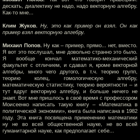
дескать, диалектику не надо, надо векторную алгебру.
Как-то мне...
Клим Жуков.
Ну, это как пример он взял. Он как
пример взял векторную алгебру.
Михаил Попов.
Ну как – пример, прямо... нет, вместо.
Я вот это послушал, мне довольно странно это было.
Я вообще кончал математико-механический
факультет с отличием, и сдавал я, кроме векторной
алгебры, много чего другого, в т.ч. теорию групп,
теорию колец, гомологическую алгебру,
математическую статистику, теорию вероятности – и
тут вдруг векторную алгебру, и больше ничего не
знает. Вот мне пришлось в своё время с профессором
Моисеенко написать такую книгу – «Математика в
политической экономии», книга была написана в 1982
году. Эта книга посвящена применению математики
ну не во всей общественной науке, не во всей
гуманитарной науке, как предполагает себе...