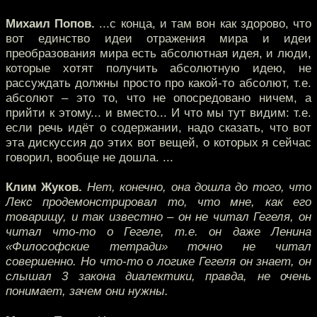
Михаил Попов.
...с конца, и там вон как здорово, что
вот единство идеи отражения мира и идеи
преобразования мира есть абсолютная идея, и люди,
которые хотят получить абсолютную идею, не
рассуждать должны просто про какой-то абсолют, т.е.
абсолют – это то, что не опосредовано ничем, а
прийти к этому... и вместо... И что мы тут видим: т.е.
если речь идёт о содержании, надо сказать, что вот
эта дискуссия до этих вот вещей, о которых я сейчас
говорил, вообще не дошла. ...
Клим Жуков.
Нет, конечно, она дошла до того, что
Лекс продемонстрировал то, что мне, как его
товарищу, и так известно – он не читал Гегеля, он
читал что-то о Гегеле, т.е. он даже Ленина
«Философские тетради» точно не читал
совершенно. Но что-то о логике Гегеля он знает, он
слышал 3 закона диалектики, правда, не очень
понимает, зачем они нужны.