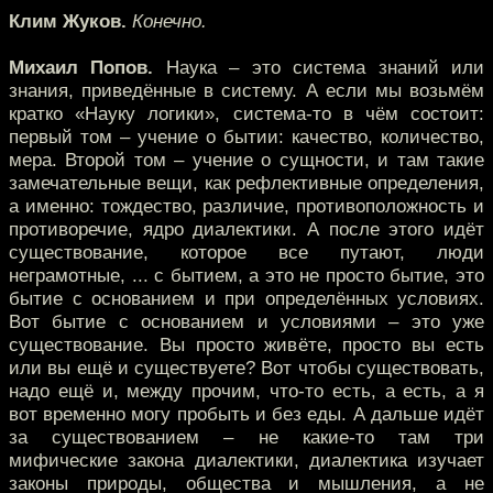
Клим Жуков.
Конечно.
Михаил Попов.
Наука – это система знаний или
знания, приведённые в систему. А если мы возьмём
кратко «Науку логики», система-то в чём состоит:
первый том – учение о бытии: качество, количество,
мера. Второй том – учение о сущности, и там такие
замечательные вещи, как рефлективные определения,
а именно: тождество, различие, противоположность и
противоречие, ядро диалектики. А после этого идёт
существование, которое все путают, люди
неграмотные, ... с бытием, а это не просто бытие, это
бытие с основанием и при определённых условиях.
Вот бытие с основанием и условиями – это уже
существование. Вы просто живёте, просто вы есть
или вы ещё и существуете? Вот чтобы существовать,
надо ещё и, между прочим, что-то есть, а есть, а я
вот временно могу пробыть и без еды. А дальше идёт
за существованием – не какие-то там три
мифические закона диалектики, диалектика изучает
законы природы, общества и мышления, а не