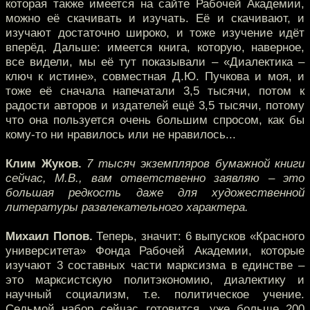
которая также имеется на сайте Рабочей Академии,
можно её скачивать и изучать. Её и скачивают, и
изучают достаточно широко, и тоже изучение идёт
вперёд. Дальше: имеется книга, которую, наверное,
все видели, мы её тут показывали – «Диалектика –
ключ к истине», совместная Д.Ю. Пучкова и моя, и
тоже её сначала напечатали 3,5 тысячи, потом к
радости авторов и издателей ещё 3,5 тысячи, потому
что она пользуется очень большим спросом, как бы
кому-то ни нравилось или не нравилось...
Клим Жуков.
7 тысяч экземпляров бумажной книги
сейчас, М.В., вам ответственно заявляю – это
большая редкость даже для художественной
литературы развлекательного характера.
Михаил Попов.
Теперь, значит: 6 выпусков «Красного
университета» Фонда Рабочей Академии, которые
изучают 3 составных части марксизма в единстве –
это марксистскую политэкономию, диалектику и
научный социализм, т.е. политическое учение.
Седьмой набор сейчас готовится, уже больше 200