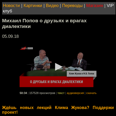
Новости
|
Картинки
|
Видео
|
Переводы
|
Магазин
|
VIP
клуб
Михаил Попов о друзьях и врагах
диалектики
05.09.18
50:34
|
157528 просмотров
|
текст
|
аудиоверсия
|
скачать
Ждёшь новых лекций Клима Жукова? Поддержи
проект!