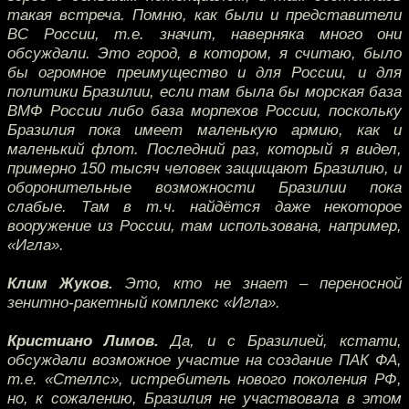
такая встреча. Помню, как были и представители
ВС России, т.е. значит, наверняка много они
обсуждали. Это город, в котором, я считаю, было
бы огромное преимущество и для России, и для
политики Бразилии, если там была бы морская база
ВМФ России либо база морпехов России, поскольку
Бразилия пока имеет маленькую армию, как и
маленький флот. Последний раз, который я видел,
примерно 150 тысяч человек защищают Бразилию, и
оборонительные возможности Бразилии пока
слабые. Там в т.ч. найдётся даже некоторое
вооружение из России, там использована, например,
«Игла».
Клим Жуков.
Это, кто не знает – переносной
зенитно-ракетный комплекс «Игла».
Кристиано Лимов.
Да, и с Бразилией, кстати,
обсуждали возможное участие на создание ПАК ФА,
т.е. «Стеллс», истребитель нового поколения РФ,
но, к сожалению, Бразилия не участвовала в этом