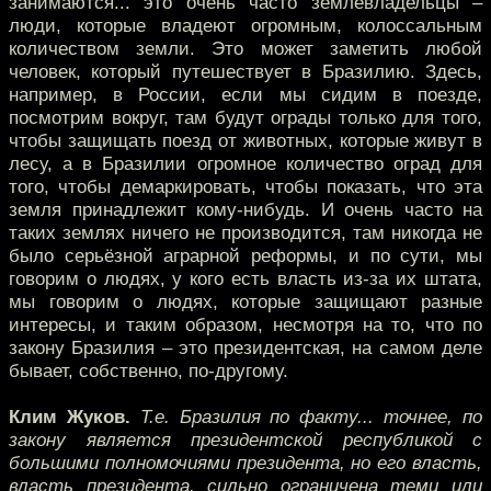
занимаются... это очень часто землевладельцы –
люди, которые владеют огромным, колоссальным
количеством земли. Это может заметить любой
человек, который путешествует в Бразилию. Здесь,
например, в России, если мы сидим в поезде,
посмотрим вокруг, там будут ограды только для того,
чтобы защищать поезд от животных, которые живут в
лесу, а в Бразилии огромное количество оград для
того, чтобы демаркировать, чтобы показать, что эта
земля принадлежит кому-нибудь. И очень часто на
таких землях ничего не производится, там никогда не
было серьёзной аграрной реформы, и по сути, мы
говорим о людях, у кого есть власть из-за их штата,
мы говорим о людях, которые защищают разные
интересы, и таким образом, несмотря на то, что по
закону Бразилия – это президентская, на самом деле
бывает, собственно, по-другому.
Клим Жуков.
Т.е. Бразилия по факту... точнее, по
закону является президентской республикой с
большими полномочиями президента, но его власть,
власть президента, сильно ограничена теми или