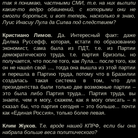
так я понимаю, частными СМИ, т.е. на них вылили
какие-то ведро обвинений, с которыми они не
смогли бороться, и вот теперь, насколько я знаю,
Луис Инасиу Лула да Силва под следствием?
Кристиано Лимов.
Да. Интересный факт: даже
Дилма Руссефф, которая, кстати по образованию
экономист, сама была из ПДТ, т.е. из Партии
демократического труда, т.е. партия Бризолы, но
получается, что после того, как Лула... после того, как
он не нашёл свой ..., тогда она вышла из этой партии
и перешла в Партию труда, потому что в Бразилии
создалась такая система в том, что для
президентства были только две возможные партии –
это была либо Партия труда... Партия труда, вы
знаете, чем я могу, скажем, как я могу описать – я
сказал бы, что партия сегодня – это больше... почти
как «Единая Россия», только более левая.
Клим Жуков.
Т.е. вроде нашей КПРФ, если бы она
набрала больше веса политического?