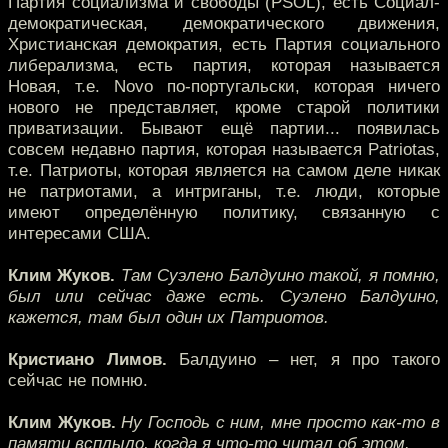
Партия социализма и свободы (PSOL), есть Социал-
демократическая, демократического движения,
Христианская демократия, есть Партия социального
либерализма, есть партия, которая называется
Новая, т.е. Novo по-португальски, которая ничего
нового не представляет, кроме старой политики
приватизации. Бывают ещё партии... появилась
совсем недавно партия, которая называется Рatriotas,
т.е. Патриоты, которая является на самом деле никак
не патриотами, а интриганы, т.е. люди, которые
имеют определённую политику, связанную с
интересами США.
Клим Жуков.
Там Суэлено Балдуино такой, я помню,
был или сейчас даже есть. Суэлено Балдуино,
кажется, там был один их Патриотов.
Кристиано Лимов.
Балдуино – нет, я про такого
сейчас не помню.
Клим Жуков.
Ну Господь с ним, мне просто как-то в
памяти всплыло, когда я что-то читал об этом.