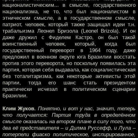
националистическим... в смысле, государственного
национализма, не то, что был националистом в
этническом смысле, а в государственном смысле,
патриот, человек, который также защищал идеи т.н.
трабальизма Леонел Бризола (Leonel Brizola). И он
даже дружил с Фиделем Кастро, он был такой
воинственный человек, который, когда был
государственный переворот в 1964 году, даже
предложил в военном округе юга Бразилии восстать
против этого переворота, но поскольку появилась эта
партия, которая себя выдавала, как социалистическая
без тоталитаризма, как некоторые активисты этой
партии, тогда его шанс стать президентом
практически исчезал в политическом сценарии
Бразилии.
Клим Жуков.
Понятно, и вот у нас, значит, теперь
что получается: Партия труда в определённом
смысле оказалась на втором плане в силу того, что
два её представителя – и Дилма Руссефф, и Лула –
потерпели фиаско политическое, инспирированное,