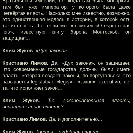
Бразильской империи, т.е. когда там была монархия,
там был уже император, у которого была даже
четвёртая власть. Насколько мне известно, возможно,
это единственная модель в истории, в которой есть
такая власть. Т.е. если мы вспомним «O espírito das
leis», известную книгу барона Монтескьё, он
защищает...
Клим Жуков.
«Дух закона».
Кристиано Лимов.
Да, «Дух закона», он защищает,
что современные государства должны были иметь
власть, которая создаёт законы, по-португальски это
называется legislativo, «legis» - «закон», executivo, т.е.
та, что исполняет закон...
Клим Жуков.
Т.е. законодательная власть,
исполнительная власть?
Кристиано Лимов.
Да, и дополнительно...
Клим Жуков.
Третья – судебная власть.