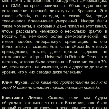
мне память не изменяет, принадлежат американцам,
это СМИ, которое появилось в 60-ых годах после
установления военной диктатуры в Бразилии. Это
канал «Band», он сегодня, я сказал бы, среди
телеканалов более-менее умеренный. Иногда были
такие моменты, в которые я даже попал на этот канал,
чтобы рассказать немножко о нескольких фактах в
России, т.е. немножко более демократический, но
имеет подобно либеральную ориентацию, но они
более открыты, скажем. Есть канал «Record», который
принадлежит, кстати, даже церкви. Церковь не
католическая, а Igreja Universal do Reino de Deus – это
церковь, которая была основана в Бразилии ещё в 70-
ых, если память не изменяет, и они доросли до такого
уровня, что у них сегодня даже телеканал.
Клим Жуков.
Это какие-то протестанты или кто
это? Я даже не слышал такого названия никогда.
Кристиано Лимов.
Скажем, если мы будем
обсуждать, сколько сект есть в Бразилии, надо было
полный список, но короче, в основном все эти секты