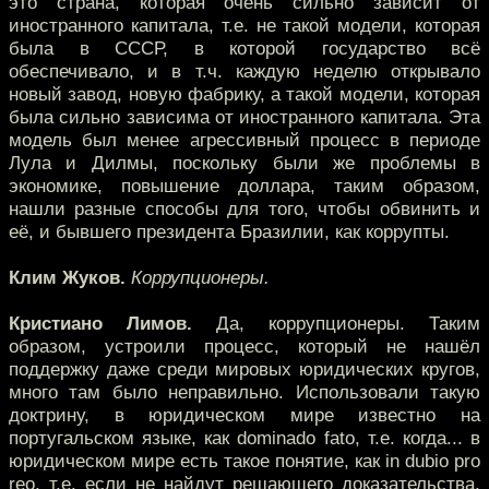
это страна, которая очень сильно зависит от
иностранного капитала, т.е. не такой модели, которая
была в СССР, в которой государство всё
обеспечивало, и в т.ч. каждую неделю открывало
новый завод, новую фабрику, а такой модели, которая
была сильно зависима от иностранного капитала. Эта
модель был менее агрессивный процесс в периоде
Лула и Дилмы, поскольку были же проблемы в
экономике, повышение доллара, таким образом,
нашли разные способы для того, чтобы обвинить и
её, и бывшего президента Бразилии, как коррупты.
Клим Жуков.
Коррупционеры.
Кристиано Лимов.
Да, коррупционеры. Таким
образом, устроили процесс, который не нашёл
поддержку даже среди мировых юридических кругов,
много там было неправильно. Использовали такую
доктрину, в юридическом мире известно на
португальском языке, как dominado fato, т.е. когда... в
юридическом мире есть такое понятие, как in dubio pro
reo, т.е. если не найдут решающего доказательства,