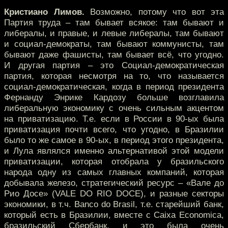
Кристиано Лимов.
Возможно, потому что вот эта
Партия труда – там бывает всякое: там бывают и
либералы, и правые, и левые либералы, там бывают
и социал-демократы, там бывают коммунисты, там
бывают даже фашисты, там бывает всё, что угодно.
И другая партия – это Социал-демократическая
партия, которая несмотря на то, что называется
социал-демократическая, когда в период президента
Фернанду Энрике Кардозу больше возглавила
либеральную экономику с очень сильным акцентом
на приватизацию. Т.е. если в России в 90-ых была
приватизация почти всего, что угодно, в Бразилии
было то же самое в 90-ых, в период этого президента,
и Лула являлся именно альтернативой этой модели
приватизации, которая отобрала у бразильского
народа одну из самых главных компаний, которая
добывала железо, стратегический ресурс – «Вале до
Рио Досе» (VALE DO RIO DOCE), и разные секторы
экономики, в т.ч. Banco do Brasil, т.е. старейший банк,
который есть в Бразилии, вместе с Caixa Economica,
бразильский Сбербанк, и это была очень