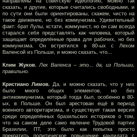
направлены на советскую идеологию, можно так
сказать, и другие, которые считались свободными, и
по сути они были ориентированы, скажем, чисто на
такое движение, но без коммунизма. Удивительный
факт: брат Лулы, кстати, коммунист, но он сам всегда
старался себя представлять как человека, который
защищает определённые права для рабочих, но без
коммунизма. Он встретился в 80-ых с Лехом
Валенсой из Польши, и можно сказать, что...
Клим Жуков.
Лех Валенса – это... да, из Польши,
правильно.
Кристиано Лимов.
Да, и можно сказать, что у них
было много общих элементов, но без
антикоммунизма, который тогда был, особенно в 80-
ых, в Польше. Он был арестован ещё в период
военного авторитаризма, и существует такая версия
среди определённых бразильских историков о том,
что на самом деле само явление Трудовой партии
Бразилии, ПТ, это было как попытка просто
прекратить политическое повышение кандидата с