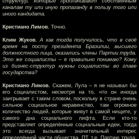
структур, которые проплачивают собственным
каналам ту или иную пропаганду в пользу того или
иного кандидата.
Кристиано Лимов.
Точно.
Клим Жуков.
А как тогда получилось, что в своё
время на посту президента Бразилии, высшего
должностного лица, оказались члены Партии труда.
Это же социалисты – я правильно понимаю? Кому
из бизнес-структур нужны социалисты во главе
государства?
Кристиано Лимов.
Скажем, Лула – я не называл бы
его социалистом, несмотря на то, что он иногда
заигрывает с таким словом, поскольку в стране очень
сильное социальное неравенство, там огромное
количество людей, которые живут в самой нищете, у
самого дна социального лифта. Если кто-то
представляет определённые социальные идеи, тогда
это всегда вызывает значительный интерес
определённой части общества. ПТ, т.е. Партию труда,