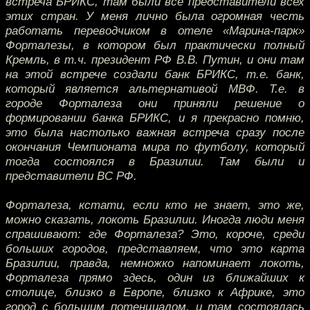
встреча БРИКС, там были все представители всех
этих стран. У меня лично была огромная честь
работать переводчиком в отеле «Марина-парк»
Форталезы, в котором был практически полный
Кремль, в т.ч. президент РФ В.В. Путин, и они там
на этой встрече создали банк БРИКС, т.е. банк,
который является альтернативой МВФ. Т.е. в
городе Форталеза они приняли решение о
формировании банка БРИКС, и я прекрасно помню,
это была настолько важная встреча сразу после
окончания Чемпионата мира по футболу, который
тогда состоялся в Бразилии. Там были и
представители ВС РФ.
Форталеза, кстати, если кто не знает, это же,
можно сказать, локоть Бразилии. Иногда люди меня
спрашивают: где Форталеза? Это, короче, среди
больших городов, представляем, что это карта
Бразилии, правда, немножко напоминает локоть,
Форталеза прямо здесь, один из ближайших к
столице, близко в Европе, близко к Африке, это
город с большим потенциалом, и там состоялась