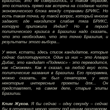
Бразилии, это не совершилось, и таким образом,
это осталось прямо как встреча на создание чисто
экономического блока между странами БРИКС. Но
есть такая точка, ну такой вопрос, который многие
задают: где находится слабая тяга БРИКС,
которую приложила Индия? Но в период
политического кризиса в Бразилии надо сказать,
что это необходимо, что это точно Бразилия, и
результаты этого выбора...
У меня, кстати, здесь список кандидатов, которые
сейчас баллотируются. Один из них – это Алваро
Дибас, это кандидат «Подемос» - это переводится,
как «Сможем». Как я сказал, на любой вкус есть
политические названия в Бразилии. Его программа,
можно сказать, он был сенатором, у него
некоторые интересные проекты для... Он
представляет, на самом деле, старые элиты
Бразилии.
Клим Жуков.
Я бы сейчас – одну секунду – сейчас
бы я отчеркнул некую черту под нашим разговором.