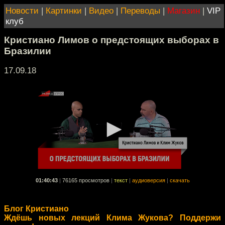
Новости
|
Картинки
|
Видео
|
Переводы
|
Магазин
|
VIP
клуб
Кристиано Лимов о предстоящих выборах в
Бразилии
17.09.18
01:40:43
|
76165 просмотров
|
текст
|
аудиоверсия
|
скачать
Блог Кристиано
Ждёшь новых лекций Клима Жукова? Поддержи