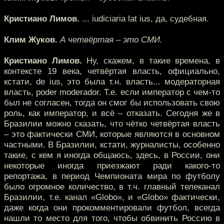
Кристиано Лимов.
... iudiciaria lat ius, да, судебная.
Клим Жуков.
А четвёртая – это СМИ.
Кристиано Лимов.
Ну, скажем, в такие времена, в
контексте 19 века, четвёртая власть, официально,
кстати, de ius, это была т.н. власть... модераторная
власть, poder moderador. Т.е. если император с чем-то
был не согласен, тогда он смог бы использовать свою
роль, как император, и всё – отказать. Сегодня же в
Бразилии можно сказать, что чётко четвёртая власть
– это фактически СМИ, которые являются в основном
частными. В Бразилии, кстати, журналисты, особенно
такие, с кем я иногда общаюсь, здесь, в России, они
некоторые иногда приезжают ради какого-то
репортажа, в период Чемпионата мира по футболу
было огромное количество, в т.ч. главный телеканал
Бразилии, т.е. канал «Globo», и «Globo» фактически,
даже когда они прокомментировали футбол, всегда
нашли то место для того, чтобы обвинить Россию в