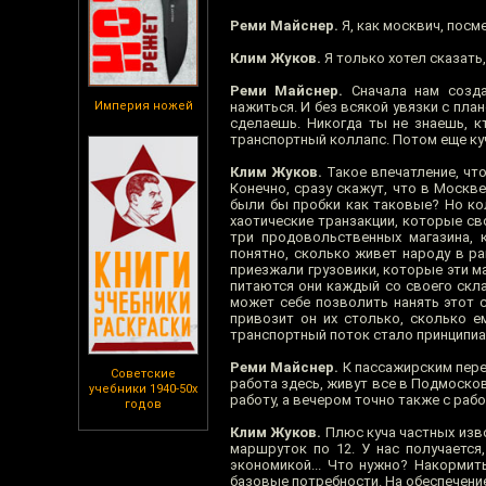
Реми Майснер.
Я, как москвич, пос
Клим Жуков.
Я только хотел сказать,
Реми Майснер.
Сначала нам созда
Империя ножей
нажиться. И без всякой увязки с пла
сделаешь. Никогда ты не знаешь, кт
транспортный коллапс. Потом еще куч
Клим Жуков.
Такое впечатление, что
Конечно, сразу скажут, что в Москве
были бы пробки как таковые? Но кол
хаотические транзакции, которые св
три продовольственных магазина, 
понятно, сколько живет народу в ра
приезжали грузовики, которые эти ма
питаются они каждый со своего склад
может себе позволить нанять этот с
привозит он их столько, сколько е
транспортный поток стало принципиа
Реми Майснер.
К пассажирским перей
Советские
работа здесь, живут все в Подмоско
учебники 1940-50х
работу, а вечером точно также с раб
годов
Клим Жуков.
Плюс куча частных изво
маршруток по 12. У нас получается
экономикой... Что нужно? Накормить
базовые потребности. На обеспечени