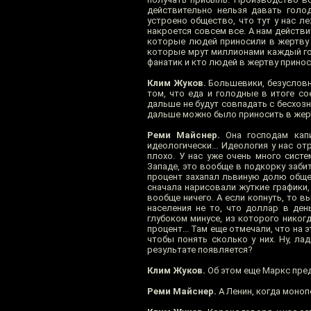
действительно нельзя давать голод
устроено общество, что тут у нас ле
накроется совсем все. А нам действи
которые людей приносили в жертву и
которые мрут миллионами каждый год,
фанатик и кто людей в жертву прино
Клим Жуков.
Большевики, безусловно
том, что еда и голодные в итоге со
дальше не будут совпадать с бесхозн
дальше можно было приносить в жер
Реми Майснер.
Она господам капи
идеологически... Идеология у нас о
плохо. У нас уже очень много систе
Западе, это вообще в подкорку заби
процент захапал львиную долю общес
сначала нарисовали жуткие графики, 
вообще ничего. А если копнуть, то в
населения не то, что доллар в ден
глубоком минусе, из которого никог
процент... Там еще отмечали, что на
чтобы понять сколько у них. Ну, ла
результате появляется?
Клим Жуков.
Об этом еще Маркс пред
Реми Майснер.
А Ленин, когда моноп