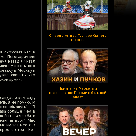
О предстоящем Турнире Святого
Георгия
я окружает нас в
зма. Поговорим мы
емя назад я читал
нике у него много
поездку в Москву и
ужно сказать, что
ской армии.
Признание Меркель и
возвращение России в большой
спорт
ександровском саду
ель, я не помню. И
ло обмануть”. - “В
раза больше, чем в
на быть вся забита
сяч пятьсот”. Мне
рые имеют место в
просто стоит. Вот