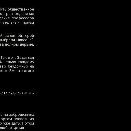
лить общественное
ное распределение
Всякие профессора
ечательный прием
й, основной, герой
выбрали Никсона”.
и в полном дерьме,
Так вот. Задаться
 А нельзя каждому
ство бездомных на
ять. Вместо этого
ить куда хотят и в
ые на заброшенных
фортом попасть из
но уже дать. Потом
 любое время.