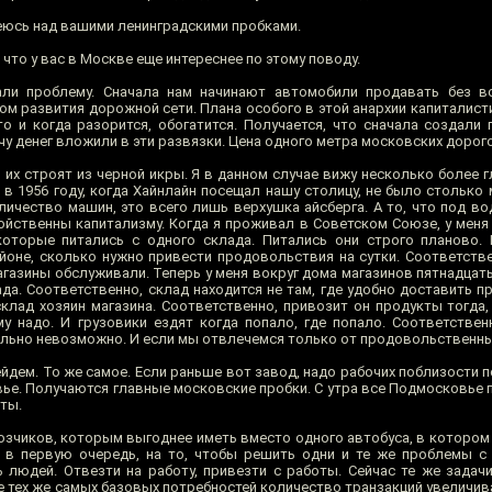
меюсь над вашими ленинградскими пробками.
 что у вас в Москве еще интереснее по этому поводу.
ли проблему. Сначала нам начинают автомобили продавать без вс
ном развития дорожной сети. Плана особого в этой анархии капиталист
о и когда разорится, обогатится. Получается, что сначала создали 
у денег вложили в эти развязки. Цена одного метра московских дорого.
 их строят из черной икры. Я в данном случае вижу несколько более 
 в 1956 году, когда Хайнлайн посещал нашу столицу, не было столько
ичество машин, это всего лишь верхушка айсберга. А то, что под вод
ойственны капитализму. Когда я проживал в Советском Союзе, у меня
которые питались с одного склада. Питались они строго планово.
йоне, сколько нужно привести продовольствия на сутки. Соответстве
газины обслуживали. Теперь у меня вокруг дома магазинов пятнадцать
а. Соответственно, склад находится не там, где удобно доставить пр
клад хозяин магазина. Соответственно, привозит он продукты тогда, 
му надо. И грузовики ездят когда попало, где попало. Соответствен
льно невозможно. И если мы отвлечемся только от продовольственных
дем. То же самое. Если раньше вот завод, надо рабочих поблизости п
вье. Получаются главные московские пробки. С утра все Подмосковье 
оты.
зчиков, которым выгоднее иметь вместо одного автобуса, в котором 
, в первую очередь, на то, чтобы решить одни и те же проблемы с
 людей. Отвезти на работу, привезти с работы. Сейчас те же задачи
е тех же самых базовых потребностей количество транзакций увеличив