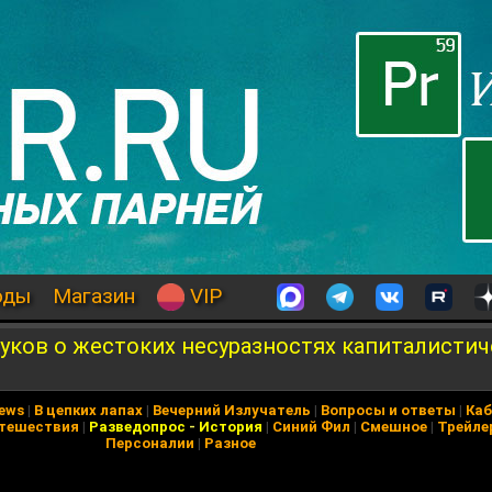
оды
Магазин
VIP
уков о жестоких несуразностях капиталистич
News
|
В цепких лапах
|
Вечерний Излучатель
|
Вопросы и ответы
|
Каб
тешествия
|
Разведопрос
-
История
|
Синий Фил
|
Смешное
|
Трейле
Персоналии
|
Разное