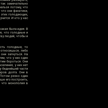
 так замечательно
нельзя потому, что
 что они фанатики,
 этих голодающих,
чится. И кто у нас
какая была идея. В
я, что голодные и
тву людей, чтобы и
сть голодные, то
 относишься, либо
они загнуться. На
ем, что у них один
тим бороться. Они
селения, у них нет
 у беднейшей части
аров долга. Они в
. Потом резко один
ыше его построить,
я что монополия в