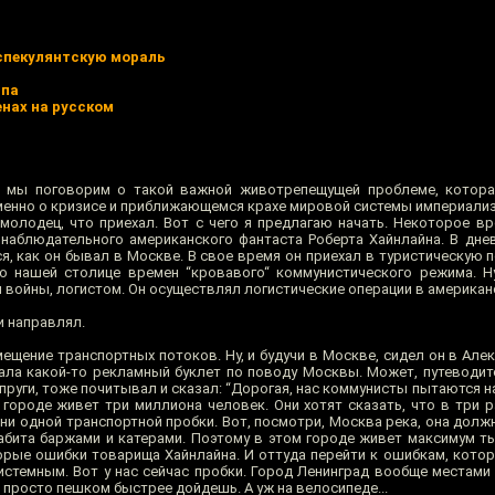
спекулянтскую мораль
мпа
нах на русском
я мы поговорим о такой важной животрепещущей проблеме, котора
именно о кризисе и приближающемся крахе мировой системы империали
молодец, что приехал. Вот с чего я предлагаю начать. Некоторое вр
 наблюдательного американского фантаста Роберта Хайнлайна. В днев
я, как он бывал в Москве. В свое время он приехал в туристическую 
о нашей столице времен “кровавого“ коммунистического режима. Н
 войны, логистом. Он осуществлял логистические операции в американ
 направлял.
ещение транспортных потоков. Ну, и будучи в Москве, сидел он в Ал
итала какой-то рекламный буклет по поводу Москвы. Может, путеводит
пруги, тоже почитывал и сказал: “Дорогая, нас коммунисты пытаются наг
м городе живет три миллиона человек. Они хотят сказать, что в три 
 ни одной транспортной пробки. Вот, посмотри, Москва река, она долж
забита баржами и катерами. Поэтому в этом городе живет максимум ты
торые ошибки товарища Хайнлайна. И оттуда перейти к ошибкам, кото
стемным. Вот у нас сейчас пробки. Город Ленинград вообще местами 
 просто пешком быстрее дойдешь. А уж на велосипеде...