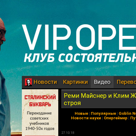
Картинки
Видео
Перев
Новости
Реми Майснер и Клим Ж
строя
Новые
|
Популярные
|
Goblin 
Новости науки
|
Опергеймер
|
Пу
27.10.18