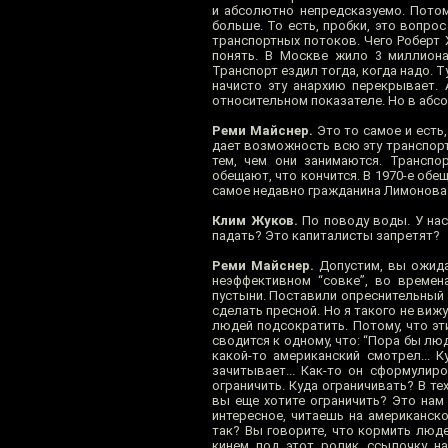
и абсолютно непредсказуемо. Потому
больше. То есть, пробки, это вопро
транспортных потоков. Чего Роберт 
понять. В Москве жило 3 миллиона
Транспорт ездил тогда, когда надо. Т
начисто эту анархию перекрывает. 
относительном показателе. Но в абс
Реми Майснер.
Это то самое и есть,
дает возможность всю эту транспорт
тем, чем они занимаются. Транспо
обещают, что кончится. В 1970-е обещ
самое недавно гражданина Лимонова с
Клим Жуков.
По поводу воды. У нас
падать? Это капиталисты запретят?
Реми Майснер.
Допустим, вы ожида
неэффективном “совке”, во времен
пустыни. Поставили опреснительный 
сделать пресной. Но я такого не вижу
людей подсократить. Потому, что эт
сводится к одному, что: “Пора бы лю
какой-то американский смотрел... 
зачитывает... Как-то он сформулир
ограничить. Куда ограничивать? В те
вы еще хотите ограничить? Это нам
интересное, читаешь на американско
так? Вы говорите, что кормить люд
кинем под этот ролик ссылочку на 