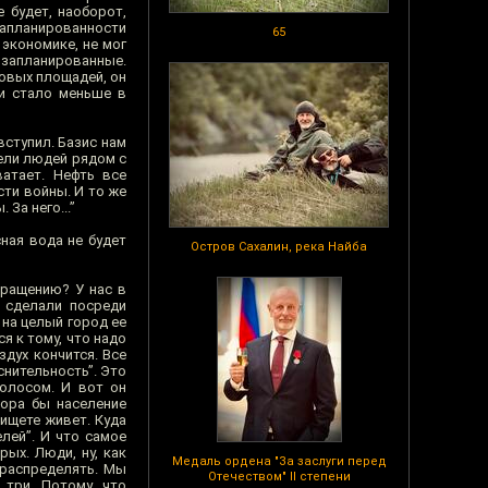
 будет, наоборот,
 запланированности
65
экономике, не мог
запланированные.
говых площадей, он
ии стало меньше в
вступил. Базис нам
сели людей рядом с
атает. Нефть все
сти войны. И то же
За него...”
ная вода не будет
Остров Сахалин, река Найба
вращению? У нас в
 сделали посреди
 на целый город ее
я к тому, что надо
здух кончится. Все
снительность”. Это
голосом. И вот он
пора бы население
нищете живет. Куда
лей”. И что самое
ых. Люди, ну, как
Медаль ордена "За заслуги перед
 распределять. Мы
Отечеством" II степени
 три. Потому, что