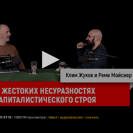
01:37:15
|
1083194 просмотра
|
текст
|
аудиоверсия
|
скачать