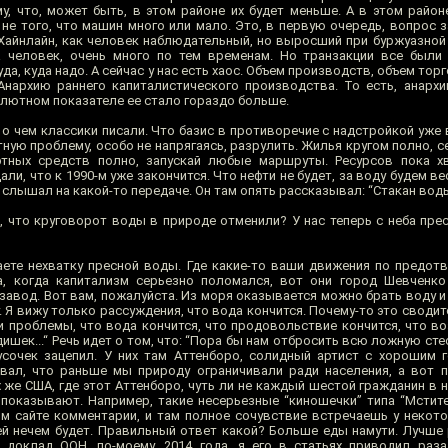
, что, может быть, в этом районе их будет меньше. А в этом районе
с не того, что машин много или мало. Это, в первую очередь, вопрос
Хайнлайн, как человек наблюдательный, но выросший при буржуазной 
 человек, очень много по тем временам. Но транзакции все были 
уда, куда надо. А сейчас у нас есть хаос. Объем производств, объем тор
Анархию раннего капиталистического производства. То есть, анарх
олютном показателе ее стало гораздо больше.
 о чем классики писали. Что базис в противоречие с надстройкой уже 
ную проблему, особо не напрягаясь, разрулить. Жилья кругом полно, 
ртных средств полно, запускай любые маршруты. Ресурсов пока хв
али, что к 1990-м уже закончится. Что нефти не будет, за воду будем ве
лышал на какой-то передаче. Он там опять рассказывал: “Стакан воды. 
, что круговорот воды в природе отменили? У нас теперь с неба прес
ете нехватку пресной воды. Где какие-то ваши движения по предот
а, когда капитализм серьезно поломался, вот они город Шевченко
завод. Вот вам, пожалуйста. Из моря оказывается можно брать воду и
. Я вижу только рассуждения, что вода кончится. Почему-то это сводитс
и проблемы, что вода кончится, что продовольствие кончится, что во
дишек...“ Речь идет о том, что: “Пора бы нам отбросить всю ложную сте
Кусочек зацепил. У них там Аттенборо, солидный артист с хорошим 
овал, что раньше мы природу ограничивали ради населения, а вот 
х же США, где этот Аттенборо, чуть ли не каждый шестой гражданин в 
 показывают. Например, такие несерьезные “киношечки” типа “Мстите
м сайте комментарии, и там полное сочувствие встречаешь у некотор
ей нечем будет. Правильный ответ какой? Больше еды намути. Лучше
доклад ООН, по-моему, 2014 года, я его в статьях приводил раза