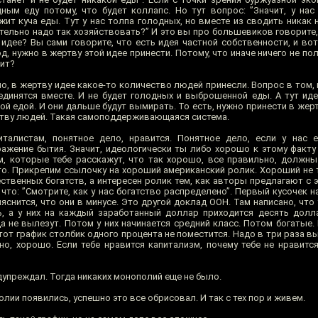
ным еду потому, что будет коллапс. Но тут вопрос: ”Значит, у нас
жит куча еды. Тут у нас толпа голодных, но вместе из сводить никак 
тельно надо так хозяйствовать?” И это вы про большевиков говорите,
дее? Вы сами говорите, что есть идея частной собственности, и вот
 нужно в жертву этой идее принести. Потому, что иначе ничего не полу
сит?
, в жертву идее какое-то количество людей принесли. Вопрос в том, 
единятся вместе. И не будет голодных и выброшенной еды. А тут иде
ой едой. И они дальше будут вымирать. То есть, нужно принести в жер
тву людей. Такая самоподдерживающаяся система.
талистам, понятное дело, нравится. Понятное дело, если у нас е
тражение бытия. Значит, идеологически ты либо хорошо к этому факту
м, которые тебе расскажут, что так хорошо, все правильно, должны 
то. Прикрепим ссылочку на хороший американский ролик. Хороший не т
твенных богатств, а интересен ролик тем, как авторы предлагают с э
что: ”Смотрите, как у нас богатство распределено”. Первый кусочек на
ыяснится, что они в минусе. Это другой доклад ООН. Там написано, что
ь, а у них на каждый заработанный доллар приходится десять долл
да не вылезут. Потом у них начинается средний класс. Потом богатые
 этот график столбик одного процента не поместится. Надо в три раза в
дно, хорошо. Если тебе нравится капитализм, почему тебе не нравитс
упреждал. Тогда никаких монополий еще не было.
олии появились, успешно это все обрисовал. И так с тех пор и живем.