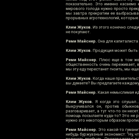
показательно. Это именно касаемо 
мирового голода нужно просто прекр
мы завтра прекратим ее выбрасыват
прорывных агротехнологий, которые 
Клим Жуков.
Из этого конечно следу
не покупают.
Реми Майснер.
Она для капиталиста 
Клим Жуков.
Продукция может быть к
Реми Майснер.
Плюс еще в том же 
общественность очень переживает, вы
мы эту еду перестанет гноить, мы ещ
Клим Жуков.
Когда наше правительст
вы думаете? Вы предлагаете каждому
Реми Майснер.
Какая немыслимая иде
Клим Жуков.
Я когда это слушал..
Выкручивался он, против обыкнов
разговаривает, а тут что-то он несе
помощь посылаете куда-то? Это не р
нужно это некоторым образом пропиа
Реми Майснер.
Это какой-то гуманит
нибудь буржуазный экономист: ”Ну, ч
получать прибыль. Производство вс