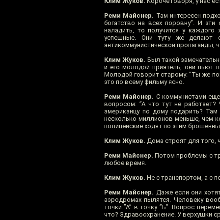
Клим Жуков.
Короче говоря, у нас ес
Реми Майснер.
Там интересен подхо
богатство на всех поровну”. И эти
наладить, то получится у каждого
успешные. Они туту же делают о
антикоммунистической пропаганды, ч
Клим Жуков.
Был такой замечательны
и его молодой приятель, они пьют 
Молодой говорит старому: ”Ты же пом
это по всему фильму ясно.
Реми Майснер.
С коммунистами еще 
вопросом: ”А что тут не работает?
американцу по дому подарить? Там 
несколько миллионов меньше, чем к
полицейские ходят по этим брошенным
Клим Жуков.
Дома строят для того, 
Реми Майснер.
Потом проблемы с тра
любое время.
Клим Жуков.
Не с транспортом, а с 
Реми Майснер.
Даже если они хотят
аэродромах пылятся. Человеку воо
точки ”А” в точку ”Б”. Вопрос пере
что? Здравоохранение. У верхушки ср