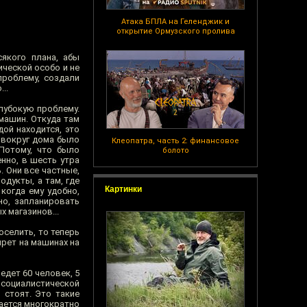
Атака БПЛА на Геленджик и
открытие Ормузского пролива
якого плана, абы
ической особо и не
проблему, создали
..
глубокую проблему.
 машин. Откуда там
ой находится, это
 вокруг дома было
Клеопатра, часть 2: финансовое
 Потому, что было
болото
нно, в шесть утра
. Они все частные,
одукты, а там, где
Картинки
когда ему удобно,
но, запланировать
 магазинов...
оселить, то теперь
прет на машинах на
едет 60 человек, 5
 социалистической
 стоят. Это такие
ается многократно