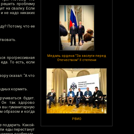
ы решить проблему
т на свалку. Если
и не надо никаких
ду? Потому, что ее
ствовать.
Медаль ордена "За заслуги перед
вся прогрессивная
Отечеством" II степени
еда. То есть, если
ору сказал: ”А что
одных кормить.
ручиваться будет.
. Он так здорово
да вы гуманитарную
ым образом и когда
РВИО
е подарить. Какой-
ели еды перестанут
номики разбирать,