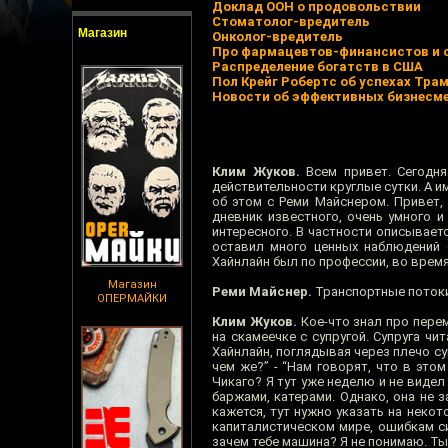
Доклад ООН о продовольствии
Стоматолог-вредитель
Магазин
Онколог-вредитель
Про фармацевтов-финансистов и 
Распределение богатств в США
Пол Крейг Робертс об успехах Тра
Новости об эффективных бизнесме
Клим Жуков.
Всем привет. Сегодн
действительности круглые сутки. А 
об этом с Реми Майснером. Привет, 
дневник известного, очень умного и
интересного. В частности описываетс
оставил много ценных наблюдений 
Хайнлайн был по профессии, во время
Магазин
Реми Майснер.
Транспортные потоки
ОПЕРМАЙКИ
Клим Жуков.
Кое-что знал про перем
на скамеечке с супругой. Супруга ч
Хайнлайн, поглядывая через плечо су
чем же?” - “Нам говорят, что в это
Чикаго? Я тут уже неделю и не видел
баржами, катерами. Однако, она не 
кажется, тут нужно указать на неко
капиталистическом мире, ошибкам си
зачем тебе машина? Я не понимаю. Ты