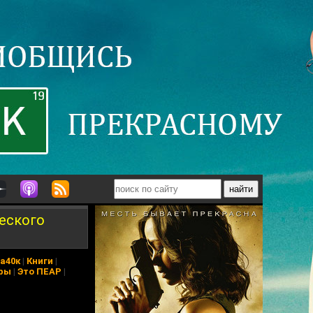
еского
а40к
|
Книги
|
ры
|
Это ПЕАР
|