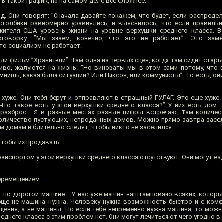
ть такой график, но на самом деле все сложнее.
д. Они говорят: ”Сначала давайте покажем, что будет, если распреде
 столбики равномерно уравнялись, и выяснилось, что если правиль
 жителя США уровень жизни на уровне верхушки среднего класса. 
говорку: ”Мы знаем, конечно, что это не работает”. Это зам
то социализм не работает.
й фильм ”Хранители”. Там одна из первых сцен, когда там сидит стары
пиво, жалуются на жизнь: ”Но виноваты мы в этом сами потому, что 
нишь, какая была ситуаций? Или Никсон, или коммунисты”. То есть, он
хуже. Они тебя берут и отправляют в страшный ГУЛАГ. Это еще хуже. 
 Что такое есть у этой верхушки среднего класса?” У них есть дом.
разброс... Я в разные местах разные цифры встречаю. Там количе
оличество пустующих, непроданных домов. Можно прямо завтра засел
 домам и бдительно следят, чтобы никто не заселился.
чтобы их продавать.
нспортом у этой верхушки среднего класса отсутствуют. Они могут езд
перемещением.
 по дорогой машине... У нас уже машин наштамповано всяких, котор
бще не машина нужна. Человеку нужна возможность быстро и с ком
мещения, а не машины. Но если тебе непременно нужна машина, то мож
еднего класса с этим проблем нет. Они могут лечиться от чего угодно в