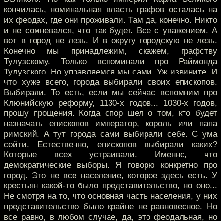
кончилась, номинальная власть графов осталась на
их феодах, где они проживали. Там да, конечно. Никто
и не сомневался, что так будет. Все с уважением. А
вот в город не лезь. И в округу городскую не лезь.
Конечно мы принадлежим, скажем, графству
Тулузскому. Только вспоминали про Раймонда
Тулузского. Но управляемся мы сами. Уж извините. И
что хуже всего, города выбирали своих епископов.
Выбирали. То есть, если мы сейчас вспомним про
Клюнийскую реформу, 1130-х годов... 1030-х годов,
прошу прощения. Когда спор шел о том, кто будет
назначать епископов император, король или папа
римский. А тут города сами выбирали себе. С ума
сойти. Естественно, епископов выбирали каких?
Которые всех устраивали. Именно, что
демократические выборы. Я говорю конкретно про
город. Это не все население, которое здесь есть. У
крестьян какой-то было представительство, но оно...
Не смотря на то, что основная часть населения, у них
представительство было крайне не равновесное. Но
все равно, в любом случае, да, это феодальная, но