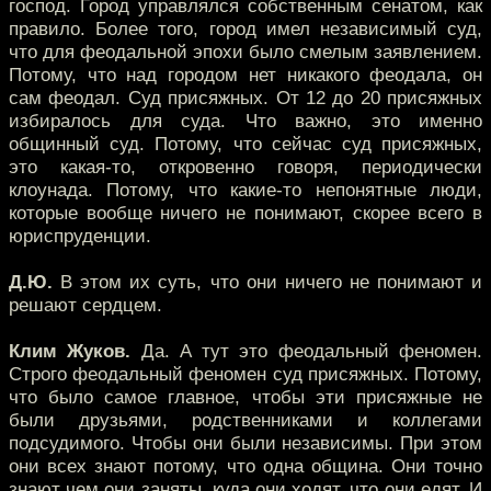
господ. Город управлялся собственным сенатом, как
правило. Более того, город имел независимый суд,
что для феодальной эпохи было смелым заявлением.
Потому, что над городом нет никакого феодала, он
сам феодал. Суд присяжных. От 12 до 20 присяжных
избиралось для суда. Что важно, это именно
общинный суд. Потому, что сейчас суд присяжных,
это какая-то, откровенно говоря, периодически
клоунада. Потому, что какие-то непонятные люди,
которые вообще ничего не понимают, скорее всего в
юриспруденции.
Д.Ю.
В этом их суть, что они ничего не понимают и
решают сердцем.
Клим Жуков.
Да. А тут это феодальный феномен.
Строго феодальный феномен суд присяжных. Потому,
что было самое главное, чтобы эти присяжные не
были друзьями, родственниками и коллегами
подсудимого. Чтобы они были независимы. При этом
они всех знают потому, что одна община. Они точно
знают чем они заняты, куда они ходят, что они едят. И