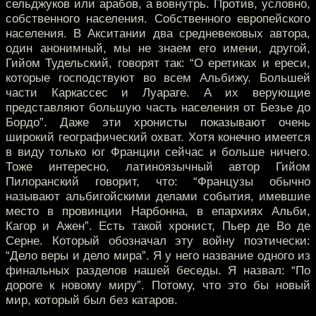
сельджуков или арабов, а вовнутрь. Против, условно,
собственного населения. Собственного европейского
населения. В Акситании два средневековых автора,
один анонимный, мы не знаем его имени, другой,
Гийом Тудельский, говорят так: “О еретиках и ереси,
которые господствуют во всем Альбижу. Большей
части Каркассес и Луараге. А их верующие
представляют большую часть населения от Безье до
Бордо”. Даже эти хронисты показывают очень
широкий географический охват. Хотя конечно имеется
в виду только юг Франции сейчас и больше ничего.
Тоже интересно, латиноязычный автор Гийом
Пилоранский говорит, что: “Французы обычно
называют альбигойскими делами события, имевшие
место в провинции Нарбонна, в епархиях Альби,
Кагор и Ажен”. Есть такой хронист, Пьер де Во де
Серне. Который обозначал эту войну поэтически:
“Дело веры и дело мира”. Я у него название одного из
финальных разделов нашей беседы. Я назвал: “По
дороге к новому миру”. Потому, что это бы новый
мир, который был без катаров.