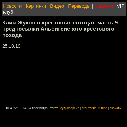
Новости
|
Картинки
|
Видео
|
Переводы
|
Магазин
|
VIP
клуб
Клим Жуков о крестовых походах, часть 9:
предпосылки Альбигойского крестового
похода
25.10.19
01:41:28
|
714784 просмотра
|
текст
|
аудиоверсия
|
вконтакте
|
rutube
|
скачать