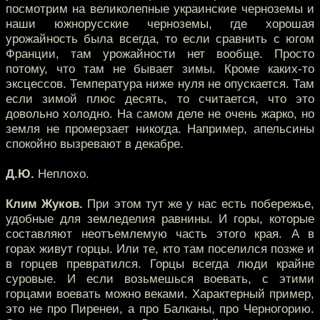
посмотрим на великолепные украинские черноземы и
наши южнорусские черноземы, где хорошая
урожайность была всегда, то если сравнить с югом
Франции, там урожайности нет вообще. Просто
потому, что там не бывает зимы. Кроме каких-то
эксцессов. Температура ниже нуля не опускается. Там
если зимой плюс десять, то считается, что это
довольно холодно. На самом деле не очень жарко, но
земля не промерзает никогда. Например, апельсины
спокойно вызревают в декабре.
Д.Ю.
Неплохо.
Клим Жуков.
При этом тут же у нас есть побережье,
удобные для земледелия равнины. И горы, которые
составляют неотъемлемую часть этого края. А в
горах живут горцы. Или те, кто там поселился позже и
в горцев превратился. Горцы всегда люди крайне
суровые. И если возьмешься воевать, с этими
горцами воевать можно веками. Характерный пример,
это не про Пиренеи, а про Балканы, про Черногорию.