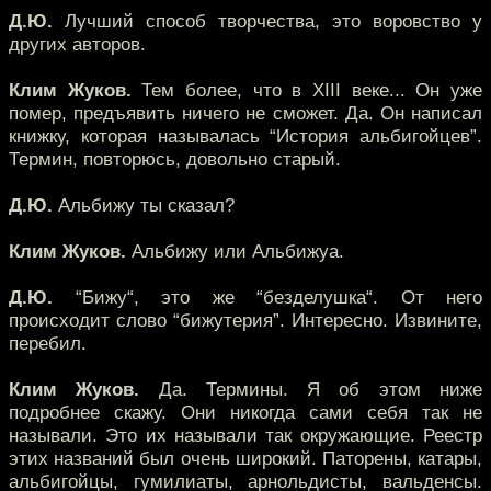
Д.Ю.
Лучший способ творчества, это воровство у
других авторов.
Клим Жуков.
Тем более, что в XIII веке... Он уже
помер, предъявить ничего не сможет. Да. Он написал
книжку, которая называлась “История альбигойцев”.
Термин, повторюсь, довольно старый.
Д.Ю.
Альбижу ты сказал?
Клим Жуков.
Альбижу или Альбижуа.
Д.Ю.
“Бижу“, это же “безделушка“. От него
происходит слово “бижутерия”. Интересно. Извините,
перебил.
Клим Жуков.
Да. Термины. Я об этом ниже
подробнее скажу. Они никогда сами себя так не
называли. Это их называли так окружающие. Реестр
этих названий был очень широкий. Паторены, катары,
альбигойцы, гумилиаты, арнольдисты, вальденсы.