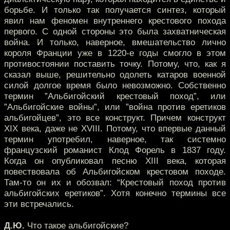
борьбе. И только так получается синтез, который
явил нам феномен внутреннего крестового похода
первого. С одной стороны это была захватническая
война. И только, наверное, вмешательство лично
короля Франции уже в 1220-е годы смогло в этом
противостоянии поставить точку. Потому, что, как я
сказал выше, решительно одолеть катаров военной
силой долгое время было невозможно. Собственно
термин ”Альбигойский крестовый поход”, или
”Альбигойские войны”, или ”война против еретиков
альбигойцев”, это все конструкт. Причем конструкт
XIX века, даже не XVIII. Потому, что впервые данный
термин употребил, наверное, так системно
французский романист Клод Форель в 1837 году.
Когда он опубликовал песню XIII века, которая
повествовала об Альбигойском крестовом походе.
Там-то он их и обозвал: “Крестовый поход против
альбигойских еретиков”. Хотя конечно термины все
эти встречались.
Д.Ю.
Что такое альбигойские?