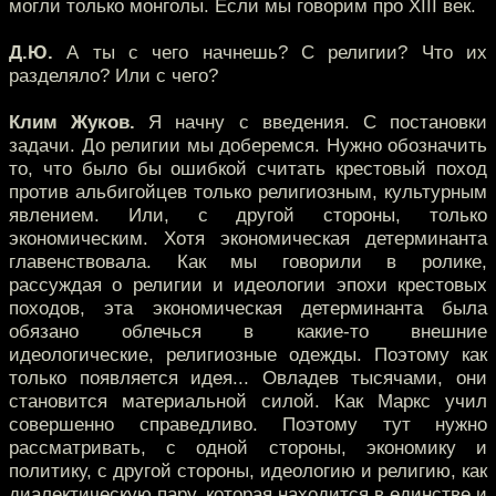
могли только монголы. Если мы говорим про XIII век.
Д.Ю.
А ты с чего начнешь? С религии? Что их
разделяло? Или с чего?
Клим Жуков.
Я начну с введения. С постановки
задачи. До религии мы доберемся. Нужно обозначить
то, что было бы ошибкой считать крестовый поход
против альбигойцев только религиозным, культурным
явлением. Или, с другой стороны, только
экономическим. Хотя экономическая детерминанта
главенствовала. Как мы говорили в ролике,
рассуждая о религии и идеологии эпохи крестовых
походов, эта экономическая детерминанта была
обязано облечься в какие-то внешние
идеологические, религиозные одежды. Поэтому как
только появляется идея... Овладев тысячами, они
становится материальной силой. Как Маркс учил
совершенно справедливо. Поэтому тут нужно
рассматривать, с одной стороны, экономику и
политику, с другой стороны, идеологию и религию, как
диалектическую пару, которая находится в единстве и