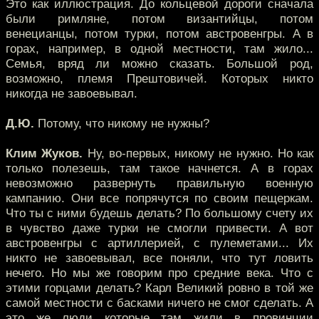
Это как иллюстрация. До кольцевой дороги сначала
были римляне, потом византийцы, потом
венецианцы, потом турки, потом австровенгры. А в
горах, например, в одной местности, там жило...
Семья, вряд ли можно сказать. Большой род,
возможно, племя Прештовичей. Которых никто
никогда не завоевывал.
Д.Ю.
Потому, что никому не нужны?
Клим Жуков.
Ну, во-первых, никому не нужно. Но как
только полезешь, там такое начнется. А в горах
невозможно развернуть правильную военную
кампанию. Они все попрячутся по своим пещеркам.
Что ты с ними будешь делать? По большому счету их
в чувство даже турки не смогли привести. А вот
австровенгры с артиллерией, с пулеметами... Их
никто не завоевывал, все поняли, что тут ловить
нечего. Но мы же говорим про средние века. Что с
этими горцами делать? Карл Великий ровно в той же
самой местности с басками ничего не смог сделать. А
это же люди которые там жили в провинции