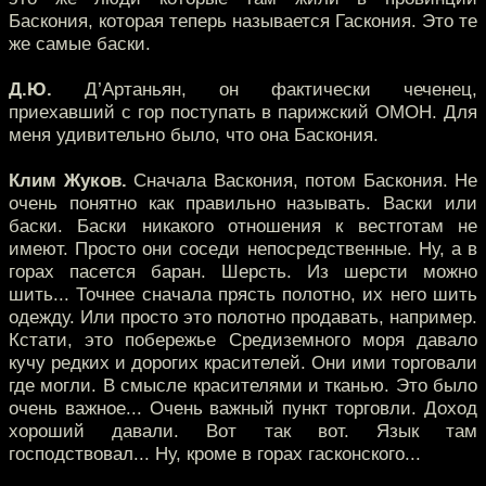
Баскония, которая теперь называется Гаскония. Это те
же самые баски.
Д.Ю.
Д’Артаньян, он фактически чеченец,
приехавший с гор поступать в парижский ОМОН. Для
меня удивительно было, что она Баскония.
Клим Жуков.
Сначала Васкония, потом Баскония. Не
очень понятно как правильно называть. Васки или
баски. Баски никакого отношения к вестготам не
имеют. Просто они соседи непосредственные. Ну, а в
горах пасется баран. Шерсть. Из шерсти можно
шить... Точнее сначала прясть полотно, их него шить
одежду. Или просто это полотно продавать, например.
Кстати, это побережье Средиземного моря давало
кучу редких и дорогих красителей. Они ими торговали
где могли. В смысле красителями и тканью. Это было
очень важное... Очень важный пункт торговли. Доход
хороший давали. Вот так вот. Язык там
господствовал... Ну, кроме в горах гасконского...