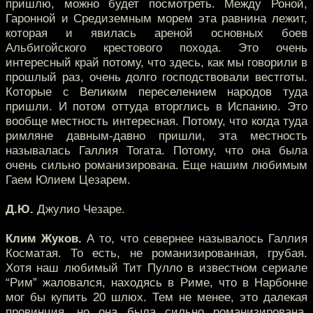
пришлю, можно будет посмотреть. Между Роной,
Гаронной и Средиземным морем эта равнина лежит,
которая и явилась ареной основных боев
Альбигойского крестового похода. Это очень
интересный край потому, что здесь, как мы говорили в
прошлый раз, очень долго господствовали вестготы.
Которые с Великим переселением народов туда
пришли. И потом оттуда вторглись в Испанию. Это
вообще местность интересная. Потому, что когда туда
римляне давным-давно пришли, эта местность
называлась Галлия Тогата. Потому, что она была
очень сильно романизирована. Еще нашим любимым
Гаем Юлием Цезарем.
Д.Ю.
Джулио Чезаре.
Клим Жуков.
А то, что севернее называлось Галлия
Косматая. То есть, не романизированная, грубая.
Хотя наш любимый Тит Пулло в известном сериале
“Рим” жаловался, находясь в Риме, что в Нарбонне
мог бы купить 20 шлюх. Тем не менее, это далекая
провинция, но она была сильно романизирована.