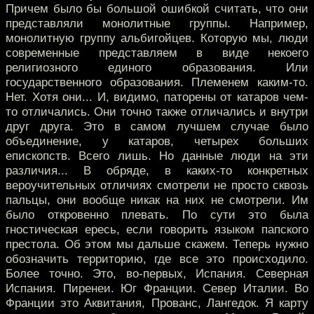
Причем было бы большой ошибкой считать, что они
представляли монолитные группы. Например,
монолитную группу альбигойцев. Которую мы, люди
современные представляем в виде некоего
религиозного единого образования. Или
государственного образования. Племенем каким-то.
Нет. Хотя они... И, видимо, паторены от катаров чем-
то отличались. Они точно также отличались и внутри
друг друга. Это в самом лучшем случае было
объединение, у катаров, четырех больших
епископств. Всего лишь. Но данные люди на эти
различия... В обряде, в каких-то конкретных
вероучительных отличиях смотрели не просто сквозь
пальцы, они вообще никак на них не смотрели. Им
было откровенно плевать. По сути это была
гностическая ересь, если говорить языком папского
престола. Об этом мы дальше скажем. Теперь нужно
обозначить территорию, где все это происходило.
Более точно. Это, во-первых, Испания. Северная
Испания. Пиренеи. Юг Франции. Север Италии. Во
Франции это Аквитания, Прованс, Лангедок. Я карту