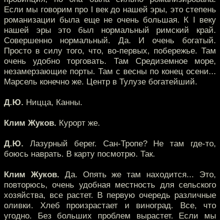
Если мы говорим про I век до нашей эры, это степень
романизации была еще не очень большая. К I веку
нашей эры это был нормальный римский край.
Совершенно нормальный. Да. И очень богатый.
Просто в силу того, что, во-первых, побережье. Там
очень удобно торговать. Там Средиземное море,
незамерзающие порты. Там с весны по конец осени...
Марсель конечно же. Центр в Тулузе богатейший.
Д.Ю.
Ницца, Канны.
Клим Жуков.
Курорт же.
Д.Ю.
Лазурный берег. Сан-Тропе? Не там где-то,
боюсь наврать. В карту посмотрю. Так.
Клим Жуков.
Да. Опять же там находится... Это,
повторюсь, очень удобная местность для сельского
хозяйства, все растет. В первую очередь различные
оливки. Хлеб произрастает и виноград. Все, что
угодно. Без больших проблем вырастет. Если мы