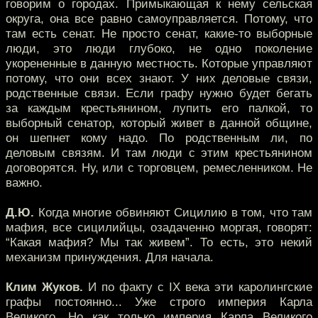
говорим о городах. Примыкающая к нему сельская
округа, она все равно самоуправляется. Потому, что
там есть сенат. Не просто сенат, какие-то выборные
люди, это люди глубоко, не одно поколение
укорененные в данную местность. Которые управляют
потому, что они всех знают. У них деловые связи,
родственные связи. Если графу нужно будет бегать
за каждым крестьянином, лупить его палкой, то
выборный сенатор, который живет в данной общине,
он шепнет кому надо. По родственным ли, по
деловым связям. И там люди с этим крестьянином
договорятся. Ну, или с торговцем, ремесленником. Не
важно.
Д.Ю.
Когда многие обвиняют Сицилию в том, что там
мафия, все сицилийцы, озадаченно моргая, говорят:
“Какая мафия? Мы так живем”. То есть, это некий
механизм принуждения. Для начала.
Клим Жуков.
И по факту с IX века эти каролингские
графы постоянно... Уже строго империя Карла
Великого. Но как только империя Карла Великого