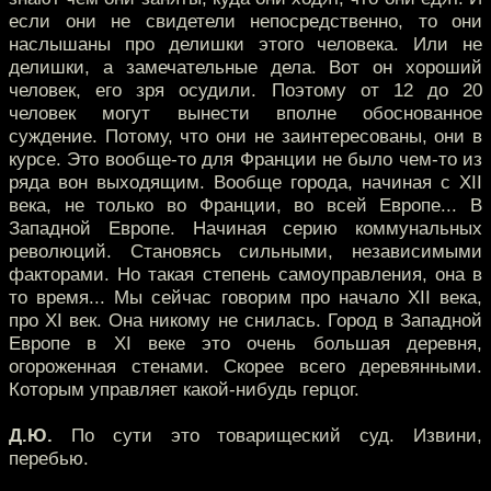
если они не свидетели непосредственно, то они
наслышаны про делишки этого человека. Или не
делишки, а замечательные дела. Вот он хороший
человек, его зря осудили. Поэтому от 12 до 20
человек могут вынести вполне обоснованное
суждение. Потому, что они не заинтересованы, они в
курсе. Это вообще-то для Франции не было чем-то из
ряда вон выходящим. Вообще города, начиная с XII
века, не только во Франции, во всей Европе... В
Западной Европе. Начиная серию коммунальных
революций. Становясь сильными, независимыми
факторами. Но такая степень самоуправления, она в
то время... Мы сейчас говорим про начало XII века,
про XI век. Она никому не снилась. Город в Западной
Европе в XI веке это очень большая деревня,
огороженная стенами. Скорее всего деревянными.
Которым управляет какой-нибудь герцог.
Д.Ю.
По сути это товарищеский суд. Извини,
перебью.