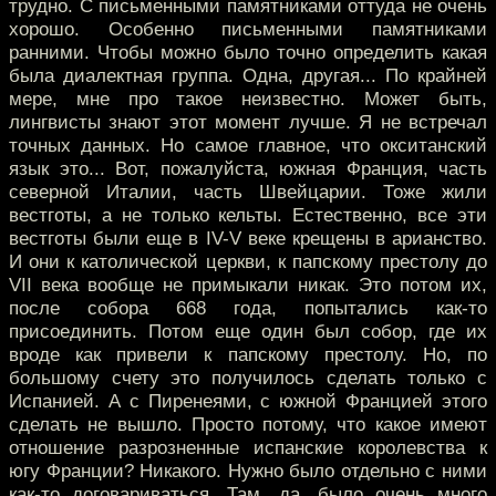
трудно. С письменными памятниками оттуда не очень
хорошо. Особенно письменными памятниками
ранними. Чтобы можно было точно определить какая
была диалектная группа. Одна, другая... По крайней
мере, мне про такое неизвестно. Может быть,
лингвисты знают этот момент лучше. Я не встречал
точных данных. Но самое главное, что окситанский
язык это... Вот, пожалуйста, южная Франция, часть
северной Италии, часть Швейцарии. Тоже жили
вестготы, а не только кельты. Естественно, все эти
вестготы были еще в IV-V веке крещены в арианство.
И они к католической церкви, к папскому престолу до
VII века вообще не примыкали никак. Это потом их,
после собора 668 года, попытались как-то
присоединить. Потом еще один был собор, где их
вроде как привели к папскому престолу. Но, по
большому счету это получилось сделать только с
Испанией. А с Пиренеями, с южной Францией этого
сделать не вышло. Просто потому, что какое имеют
отношение разрозненные испанские королевства к
югу Франции? Никакого. Нужно было отдельно с ними
как-то договариваться. Там, да, было очень много