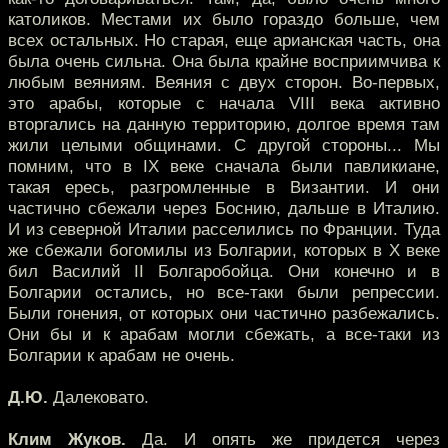
католиков. Местами их было гораздо больше, чем
всех остальных. Но старая, еще арианская часть, она
была очень сильна. Она была крайне восприимчива к
любым веяниям. Веяния с двух сторон. Во-первых,
это арабы, которые с начала VIII века активно
вторгались на данную территорию, долгое время там
жили целыми общинами. С другой стороны... Мы
помним, что в IX веке сначала были павликиане,
такая ересь, разгромленные в Византии. И они
частично сбежали через Боснию, дальше в Италию.
И из северной Италии расселились по Франции. Туда
же сбежали богомилы из Болгарии, которых в X веке
бил Василий II Болгаробойца. Они конечно и в
Болгарии остались, но все-таки были репрессии.
Были гонения, от которых они частично разбежались.
Они бы и к арабам могли сбежать, а все-таки из
Болгарии к арабам не очень.
Д.Ю.
Далековато.
Клим Жуков.
Да. И опять же придется через