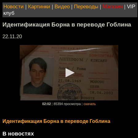
Новости
|
Картинки
|
Видео
|
Переводы
|
Магазин
|
VIP
клуб
Идентификация Борна в переводе Гоблина
22.11.20
02:02
|
85394 просмотра
|
скачать
Идентификация Борна в переводе Гоблина
В новостях