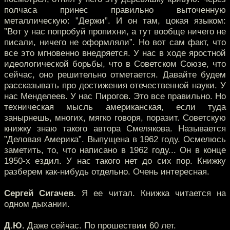
полчаса принес правильно выточенную
металлическую: ”Держи”. И он там, цокая языком:
”Вот у нас попробуй пропихни, а тут вообще ничего не
писали, ничего не оформляли”. Но вот сам факт, что
все это мгновенно внедряется. У нас в ходе яростной
идеологической борьбы, что в Советском Союзе, что
сейчас, оно решительно отметается. Давайте будем
рассказывать про достижения отечественной науки. У
нас Менделеев. У нас Пирогов. Это все правильно. Но
техническая мысль американская, если туда
занырнешь, многих, мягко говоря, поразит. Советскую
книжку знаю такого автора Смелякова. Называется
”Деловая Америка”. Выпущена в 1962 году. Осмелюсь
заметить, то, что написано в 1962 году... Он в конце
1950-х ездил. У нас такого нет до сих пор. Книжку
разберем как-нибудь отдельно. Очень интересная.
Сергей Сигачев.
Я ее читал. Книжка читается на
одном дыхании.
Д.Ю.
Даже сейчас. По прошествии 60 лет.