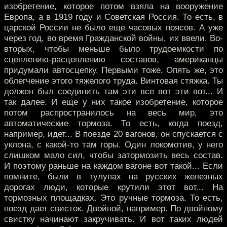
изобретение, которое потом взяла на вооружение
Европа, а в 1919 году и Советская Россия. То есть, в
царской России не было еще часовых поясов. А уже
через год, во время Гражданской войны, их ввели. Во-
вторых, чтобы меньше было трудоемкости по
сцеплению-расцеплению составов, американцы
придумали автосцепку. Первыми тоже. Опять же, это
облегчение этого тяжелого труда. Винтовая стяжка. Ты
должен был соединить там эти все вот эти вот... И
так далее. И еще у них такое изобретение, которое
потом распространилось на весь мир, это
автоматические тормоза. То есть, когда поезд,
например, идет... В поезде 20 вагонов, он спускается с
уклона, с какой-то там горы. Один локомотив, у него
слишком мало сил, чтобы затормозить весь состав.
И поэтому раньше на каждом вагоне вот такой... Если
помните, были в тулупах на русских железных
дорогах люди, которые крутили этот вот... На
тормозных площадках. Это ручные тормоза. То есть,
поезд дает свисток. Двойной, например. По двойному
свистку начинают закручивать. И вот таких людей