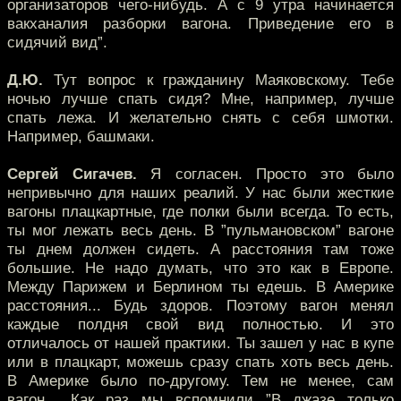
организаторов чего-нибудь. А с 9 утра начинается
вакханалия разборки вагона. Приведение его в
сидячий вид”.
Д.Ю.
Тут вопрос к гражданину Маяковскому. Тебе
ночью лучше спать сидя? Мне, например, лучше
спать лежа. И желательно снять с себя шмотки.
Например, башмаки.
Сергей Сигачев.
Я согласен. Просто это было
непривычно для наших реалий. У нас были жесткие
вагоны плацкартные, где полки были всегда. То есть,
ты мог лежать весь день. В ”пульмановском” вагоне
ты днем должен сидеть. А расстояния там тоже
большие. Не надо думать, что это как в Европе.
Между Парижем и Берлином ты едешь. В Америке
расстояния... Будь здоров. Поэтому вагон менял
каждые полдня свой вид полностью. И это
отличалось от нашей практики. Ты зашел у нас в купе
или в плацкарт, можешь сразу спать хоть весь день.
В Америке было по-другому. Тем не менее, сам
вагон... Как раз мы вспомнили ”В джазе только