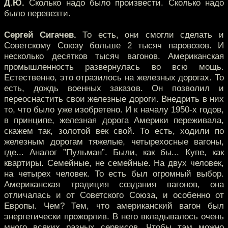
Д.Ю.
Сколько надо было произвести. Сколько надо
было перевезти.
Сергей Сигачев.
То есть, они смогли сделать и
Советскому Союзу больше 2 тысяч паровозов. И
несколько десятков тысяч вагонов. Американская
промышленность развернулась во всю мощь.
Естественно, это отразилось на железных дорогах. То
есть, дождь военных заказов. Он позволил и
переоснастить свои железные дороги. Внедрить в них
то, что было уже изобретено. И к началу 1950-х годов,
в принципе, железная дорога Америки переживала,
скажем так, золотой век свой. То есть, ходили по
железным дорогам тяжелые, четырехосные вагоны,
где... Аналог ”Пульман”. Были, как бы... Купе, как
квартиры. Семейные, не семейные. На двух человек,
на четырех человек. То есть был огромный выбор.
Американская традиция создания вагонов, она
отличалась и от Советского Союза, и особенно от
Европы. Чем? Тем, что американский вагон был
энергетически прожорлив. В него вкладывалось очень
много всяких разных сервисов. Чтобы там можно