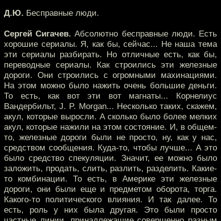
Д.Ю.
Бесправные люди.
Сергей Сигачев.
Абсолютно бесправные люди. Есть
хорошие сериалы. Я, как бы, сейчас... Не наша тема
эти сериалы разбирать. Но отличные есть, как бы,
переводные сериалы. Как строились эти железные
дороги. Они строились с огромными махинациями.
На этом можно было нажить очень большие деньги.
То есть, как вот эти вот магнаты... Корнелиус
Вандербильт, J. P. Morgan... Несколько таких, скажем,
акул, которые выросли. А сколько было более мелких
акул, которые нажили на этом состояние. И, в общем-
то, железные дороги были не просто, ну, как у нас,
средством сообщения. Куда-то, чтобы лучше... А это
было средство спекуляции. Значит, ее можно было
заложить, продать, слить, разлить, разделить. Какие-
то комбинации. То есть, в Америке эти железные
дороги, они были еще и предметом оборота, торга.
Какого-то политического влияния. И так далее. То
есть, роль у них была другая. Это были просто
частные линии, принадлежащие совершенно разным