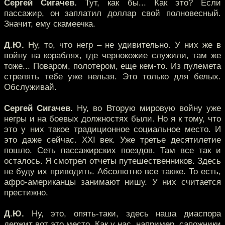
Сергей Сигачев.
Тут, как бы... Как это? Если
пассажир, он заплатил доллар свой полновесный.
Значит, ему скамеечка.
Д.Ю.
Ну, то, что негр – не удивительно. У них же в
войну на кораблях, где чернокожие служили, там же
тоже... Поваром, полотером, еще кем-то. Из пулемета
стрелять тебе уже нельзя. Это только для белых.
Обслуживай.
Сергей Сигачев.
Ну, во Вторую мировую войну уже
негры и на боевых должностях были. Но я к тому, что
это у них такое традиционное социальное место. И
это даже сейчас. XXI век. Уже третье десятилетие
пошло. Сеть пассажирских поездов. Там все так и
осталось. Я смотрел отчеты путешественников. Здесь
не буду их приводить. Абсолютно все также. То есть,
афро-американцы занимают нишу. У них считается
престижно.
Д.Ю.
Ну, это, опять-таки, здесь наша диаспора
держит вот это место. Как у нас, например, сапожники