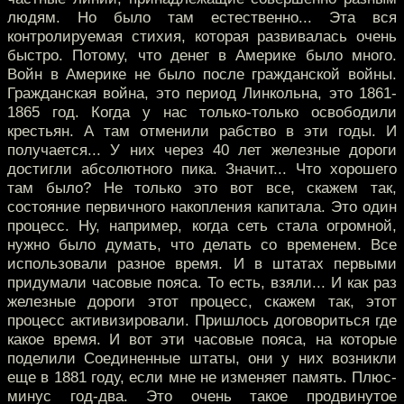
людям. Но было там естественно... Эта вся
контролируемая стихия, которая развивалась очень
быстро. Потому, что денег в Америке было много.
Войн в Америке не было после гражданской войны.
Гражданская война, это период Линкольна, это 1861-
1865 год. Когда у нас только-только освободили
крестьян. А там отменили рабство в эти годы. И
получается... У них через 40 лет железные дороги
достигли абсолютного пика. Значит... Что хорошего
там было? Не только это вот все, скажем так,
состояние первичного накопления капитала. Это один
процесс. Ну, например, когда сеть стала огромной,
нужно было думать, что делать со временем. Все
использовали разное время. И в штатах первыми
придумали часовые пояса. То есть, взяли... И как раз
железные дороги этот процесс, скажем так, этот
процесс активизировали. Пришлось договориться где
какое время. И вот эти часовые пояса, на которые
поделили Соединенные штаты, они у них возникли
еще в 1881 году, если мне не изменяет память. Плюс-
минус год-два. Это очень такое продвинутое