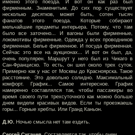
именно этого поезда. И вот он как раз был
фирменным. Знаменитым. До сих пор существует
несколько десятков, может быть, сотен тысяч
фанатов этого поезда. Которые собирают
мельчайшие предметы интерьера. Потому, что там
было все заточено... И вагоны были фирменные,
локомотивы фирменные. Одежда у всех проводников
фирменная. Белье фирменное. И посуда фирменная.
Сейчас это все на аукционах... И вот он был, да,
очень популярен. Маршрут у него был из Чикаго в
Сан-Франциско. То есть, он шел около трех суток.
Примерно как у нас от Москвы до Красноярска. Такое
расстояние. Это довольно солидно. Максимальный
комфорт. График... Самое интересное. График
намеренно составлялся так, чтобы пассажиры во
время своего пути трехсуточного как можно больше
днем видели красивых видов. Если ты проезжаешь
горы... Горные хребты. Или Гранд Каньон.
Д.Ю.
Ночью смысла нет там ездить.
Сергей Сигачев.
Составляется так, чтобы днем.