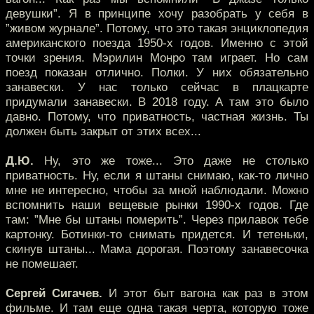
девушки”. Я в принципе хочу разобрать у себя в
”живом журнале”. Потому, что это такая энциклопедия
американского поезда 1950-х годов. Именно с этой
точки зрения. Мэрилин Монро там играет. Но сам
поезд показан отлично. Полки. У них обязательно
занавески. У нас только сейчас в плацкарте
придумали занавески. В 2018 году. А там это было
давно. Потому, что приватность, частная жизнь. Ты
должен быть закрыт от этих всех...
Д.Ю.
Ну, это же тоже... Это даже не столько
приватность. Ну, если я штаны снимаю, как-то лично
мне не интересно, чтобы за мной наблюдали. Можно
вспомнить наши вещевые рынки 1990-х годов. Где
там: ”Мне бы штаны померить”. Через прилавок тебе
картонку. Ботинки-то снимать придется. И тетеньки,
скинув штаны... Мама дорогая. Поэтому занавесочка
не помешает.
Сергей Сигачев.
И этот быт вагона как раз в этом
фильме. И там еще одна такая черта, которую тоже