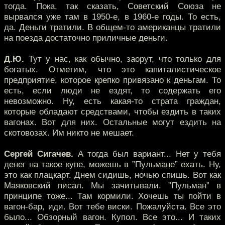
тогда. Пока, так сказать, Советский Союза не
вырвался уже там в 1950-е, в 1960-е годы. То есть,
да. Деньги тратили. В общем-то американцы тратили
на поезда достаточно приличные деньги.
Д.Ю.
Тут у нас, как обычно, заорут, что только для
богатых. Отметим, что это капиталистическое
предприятие, которое крепко привязано к деньгам. То
есть, если люди не ездят, то содержать его
невозможно. Ну, есть какая-то страта граждан,
которые обладают средствами, чтобы ездить в таких
вагонах. Вот для них. Остальные могут ездить на
скотовозах. Им никто не мешает.
Сергей Сигачев.
А тогда был вариант... Нет у тебя
денег на такое купе, можешь в ”Пульмане” ехать. Ну,
это как плацкарт. Днем сидишь, ночью спишь. Вот как
Маяковский писал. Мы зачитывали. ”Пульман” в
принципе тоже... Там кормили. Хочешь ты пойти в
вагон-бар, иди. Вот тебе виски. Пожалуйста. Все это
было... Обзорный вагон. Купол. Все это... И таких