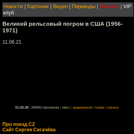
Новости
|
Картинки
|
Видео
|
Переводы
|
Магазин
|
VIP
клуб
Великий рельсовый погром в США (1956-
1971)
11.06.21
01:20:38
|
289363 просмотра
|
текст
|
аудиоверсия
|
rutube
|
скачать
Про поезд CZ
Сайт Сергея Сигачёва