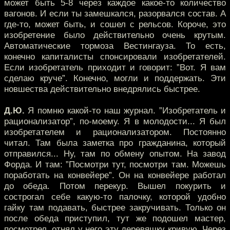
может быть 5-8 через каждое какое-то количество
вагонов. И если ты замешкался, разорвался состав. А
где-то, может быть, и сошел с рельсов. Короче, это
изобретение было действительно очень крутым.
Автоматические тормоза Вестингауза. То есть,
конечно капиталисты спонсировали изобретателей.
Если изобретатель приходит и говорит: ”Вот. Я вам
сделаю круче”. Конечно, могли и поддержать. Эти
новшества действительно внедрялись быстрее.
Д.Ю.
Я помню какой-то наш журнал. ”Изобретатель и
рационализатор”, по-моему. Я в молодости... Я был
изобретателем и рационализатором. Постоянно
читал. Там была заметка про гражданина, который
отправился... Ну, там по обмену опытом. На завод
Форда. И там: ”Посмотри тут, посмотри там. Можешь
поработать на конвейере”. Он на конвейере работал
до обеда. Потом перекур. Вышел покурить и
сострогал себе какую-то палочку, которой удобно
гайку там подавать, быстрее закручивать. Только он
после обеда приступил, тут же подошел мастер,
посмотрел, отнял у него эту деревяшку кривую. Через