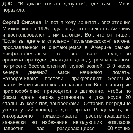
Д.Ю.
”В джазе только девушки”, где там... Меня
поразило.
Сергей Сигачев.
И вот я хочу зачитать впечатления
Маяковского в 1925 году, когда он приехал в Америку
и воспользовался этим вагоном. Вот, что он пишет:
”Если вы едете в спальном ”пульмановском” вагоне,
прославленном и считающемся в Америке самым
комфортабельным, то все ваше существо
организатора будет дважды в день, утром и вечером,
потрясено бессмысленной глупой возней. В 9 часов
вечера дневной вагон начинают ломать.
Разворачивают постели, прикрепляют железные
палки. Нанизывают кольца занавесок. Все эти хитрые
приспособления приводятся в движение, чтобы по
бокам вдоль вагона установить в два яруса 20
стальных коек под занавесками. Оставив посредине
уже не узкий проход, а даже пролаз. Раздеваясь, вы
лихорадочно придерживаете расстегивающиеся
занавески во избежание негодующих возгласов
напротив вас раздевающихся 60-летних