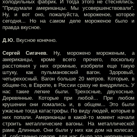
холодильных фабрик. И тогда этого не стеснялись.
”Придумали американцы. Мы усовершенствовали”.
Ну, и вот оно, пожалуйста, мороженое, которое
сегодня... Но на самом деле мороженое было и
правда вкусное.
Д.Ю.
Вкусное конечно.
Сергей Сигачев.
Ну, морожено мороженым, а
американцы, кроме всего прочего, поскольку
расстояния у них огромные, изобрели еще такую
штуку, как пульмановский вагон. Здоровый,
четырехосный. Вагон больше 20 метров. Которые, в
общем-то, в Европе, в России сразу не внедрялись. У
нас такие легкие были. Трехосные, двухосные.
Деревянные. Которые при любой... При любом
крушении они ломались и, в общем... Это были
ужасные тогда катастрофы. По виду людей, которые в
них попали. Американцы в какой-то момент начали
строить металлические вагоны. На металлической
раме. Длинные. Они были у них как дом на колесах.
И, собственно говоря, для нас было это непривычно.