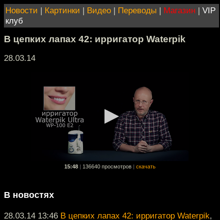
Новости
|
Картинки
|
Видео
|
Переводы
|
Магазин
|
VIP
клуб
В цепких лапах 42: ирригатор Waterpik
28.03.14
15:48
|
136640 просмотров
|
скачать
В новостях
28.03.14 13:46
В цепких лапах 42: ирригатор Waterpik
,