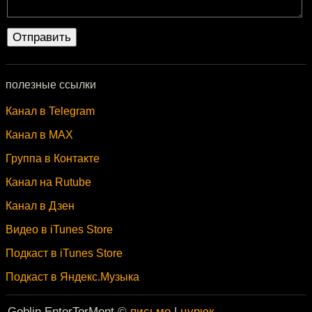
полезные ссылки
Канал в Telegram
Канал в MAX
Группа в Контакте
Канал на Rutube
Канал в Дзен
Видео в iTunes Store
Подкаст в iTunes Store
Подкаст в Яндекс.Музыка
Goblin EnterTorMent ©
письмо
|
цурюк