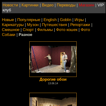
Новости
|
Картинки
|
Видео
|
Переводы
|
Магазин
|
VIP
клуб
Новые
|
Популярные
|
English
|
Goblin
|
Игры
|
Карикатуры
|
Музон
|
Путешествия
|
Репортажи
|
Смешное
|
Спорт
|
Фильмы
|
Фото кошек
|
Фото
Собаки
|
Разное
Дорогие обои
13.06.14