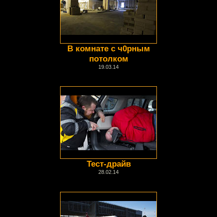
В комнате с ч0рным
потолком
19.03.14
Тест-драйв
28.02.14