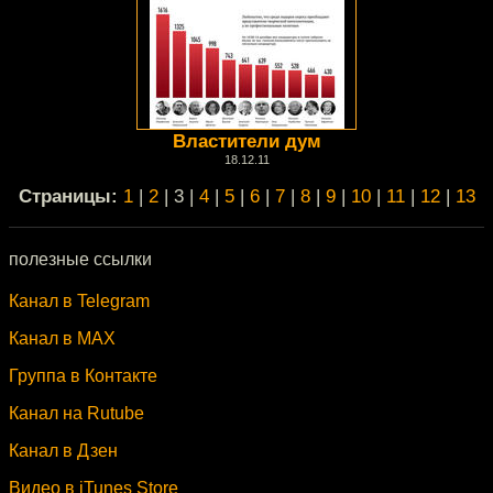
Властители дум
18.12.11
Cтраницы:
1
|
2
| 3 |
4
|
5
|
6
|
7
|
8
|
9
|
10
|
11
|
12
|
13
полезные ссылки
Канал в Telegram
Канал в MAX
Группа в Контакте
Канал на Rutube
Канал в Дзен
Видео в iTunes Store