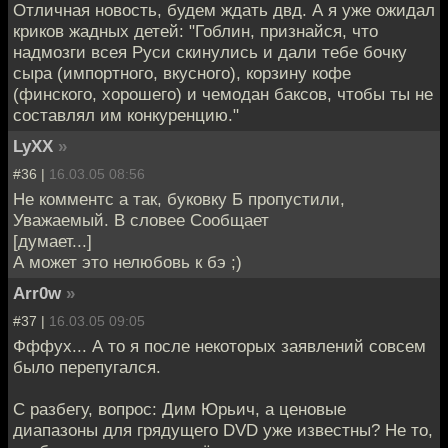
Отличная новость, будем ждать двд. А я уже ожидал
криков жадных детей: "Гоблин, признайся, что
надмозги всея Руси скинулись и дали тебе бочку
сыра (импортного, вкусного), корзину кофе
(финского, хорошего) и чемодан баксов, чтобы ты не
составлял им конкуренцию."
LyXX
»
#36 |
16.03.05 08:56
Не комментс а так, буковку Б пропустили,
Уважаемый. В словее Сообщает
[думает...]
А может это нелюбовь к бэ ;)
Arr0w
»
#37 |
16.03.05 09:05
Фффух... А то я после некоторых заявлений совсем
было перепугался.
С разбегу, вопрос: Дим Юрьич, а ценовые
диапазоны для грядущего DVD уже известны? Не то,