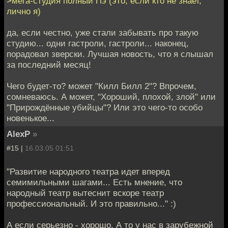
>мега-студия полный Пэ (это, если кто не знает,
лично я)
да, если честно, уже стали забывать про такую
студию... одни гастроли, гастроли... наконец,
порадовал зверски. Лучшая новость, что я слышал
за последний месяц!
Чего будет-то? может "Килл Билл 2"? Впрочем,
сомневаюсь. А может, "Хороший, плохой, злой" или
"Прирождённые убийцы"? Или это чего-то особо
новенькое...
AlexP
»
#15 |
16.03.05 01:51
"Развитие народного театра идет вперед
семимильными шагами... Есть мнение, что
народный театр вытеснит вскоре театр
профессиональный. И это правильно..." :)
А если серьезно - хорошо. А то у нас в зарубежной