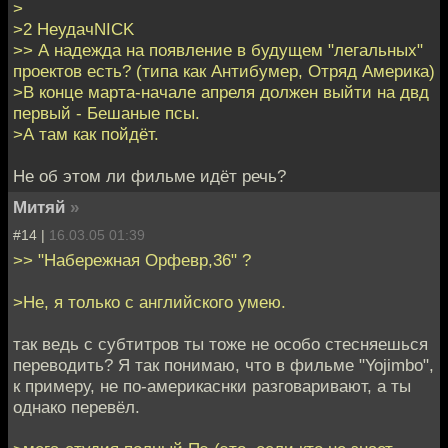
>
>2 НеудачNICK
>> А надежда на появление в будущем "легальных"
проектов есть? (типа как Антибумер, Отряд Америка)
>В конце марта-начале апреля должен выйти на двд
первый - Бешаные псы.
>А там как пойдёт.
Не об этом ли фильме идёт речь?
Митяй
»
#14 |
16.03.05 01:39
>> "Набережная Орфевр,36" ?
>Не, я только с английского умею.
так ведь с субтитров ты тоже не особо стесняешься
переводить? Я так понимаю, что в фильме "Yojimbo",
к примеру, не по-америкаснки разговаривают, а ты
однако перевёл.