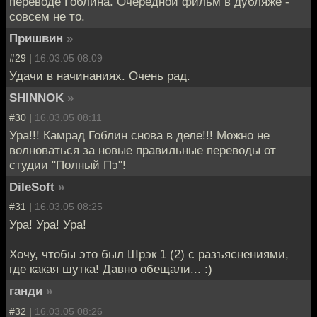
переводе Гоблина. Очередной фильм в дубляже -
совсем не то.
Пришвин
»
#29 |
16.03.05 08:09
Удачи в начинаниях. Очень рад.
SHINNOK
»
#30 |
16.03.05 08:11
Ура!!! Камрад Гоблин снова в деле!!! Можно не
волноваться за новые правильные переводы от
студии "Полный Пэ"!
DileSoft
»
#31 |
16.03.05 08:25
Ура! Ура! Ура!
Хочу, чтобы это был Шрэк 1 (2) с разъяснениями,
где какая шутка! Давно обещали... :)
ганди
»
#32 |
16.03.05 08:26