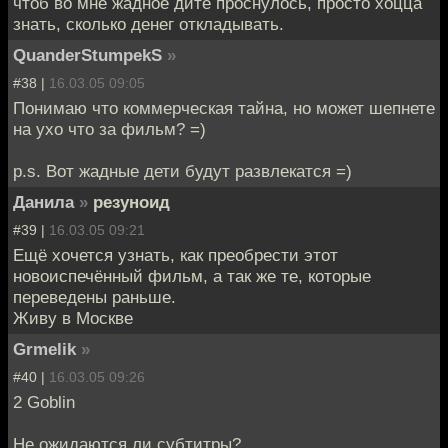
чтоб во мне жадное дитё проснулось, просто хоцца
знать, сколько денег откладывать.
QuanderStumpekS
»
#38 |
16.03.05 09:05
Понимаю что коммерческая тайна, но может шепнете
на ухо что за фильм? =)
p.s. Вот жадные дети будут развлекатся =)
Данила
»
резуноид
#39 |
16.03.05 09:21
Ещё хочется узнать, как преобрести этот
новоиспечённый фильм, а так же те, которые
переведены раньше.
Живу в Москве
Grmelik
»
#40 |
16.03.05 09:26
2 Goblin
Не ожидаются ли субтитры?