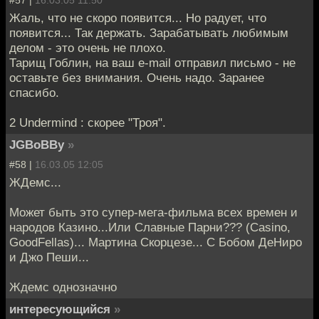
#57 |
16.03.05 11:50
Жаль, что не скоро появится... Но радует, что
появится... Так держать. Зарабатывать любимым
делом - это очень не плохо.
Тарищ Гоблин, на ваш e-mail отправил письмо - не
оставьте без внимания. Очень надо. Заранее
спасибо.
2 Undermind : скорее "Троя".
JGBoBBy
»
#58 |
16.03.05 12:05
ЖДемс...
Может быть это супер-мега-фильма всех времен и
народов Казино...Или Славные Парни??? (Casino,
GoodFellas)... Мартина Скорцезе... С Бобом ДеНиро
и Джо Пеши...
Ждемс однозначно
интересующийся
»