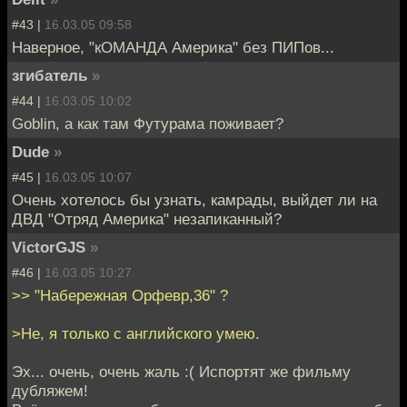
#43 |
16.03.05 09:58
Наверное, "кОМАНДА Америка" без ПИПов...
згибатель
»
#44 |
16.03.05 10:02
Goblin, а как там Футурама поживает?
Dude
»
#45 |
16.03.05 10:07
Очень хотелось бы узнать, камрады, выйдет ли на
ДВД "Отряд Америка" незапиканный?
VictorGJS
»
#46 |
16.03.05 10:27
>> "Набережная Орфевр,36" ?
>Не, я только с английского умею.
Эх... очень, очень жаль :( Испортят же фильму
дубляжем!