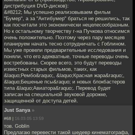
дистрибуция DVD-дисков):
&#8212; Мы успешно реализовываем фильм
"Бумер", а за "Антибумер" браться не решились, так
как посчитали это экономически нецелесообразным.
Но к остальному творчеству г-на Пучкова относимся
очень положительно. Поэтому через пару месяцев
планируем начать тесно сотрудничать с Гоблином.
Мы уже провели предварительные исследования и
поняли, что его адекватные, точные переводы очень
востребованы. Скорее всего, это будут переводы
известных старых фильмов, таких, как
&laquo;Рембо&raquo;, &laquo;Красная жара&raquo;,
&laquo;Бешеные псы&raquo; и новых блокбастеров
типа &laquo;Авиатора&raquo;. Перевод будет
записан на специальной звуковой дорожке,
защищенной от доступа детей.
Just Sanya
»
#68 |
16.03.05 13:59
тов. Goblin
Предлагаю перевести такой шедевр кинематографа,