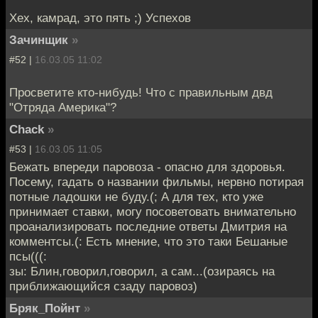
Хех, камрад, это пять ;) Успехов
Зачинщик
»
#52 |
16.03.05 11:02
Просветите кто-нибудь! Что с правильным двд
"Отряда Америка"?
Chack
»
#53 |
16.03.05 11:05
Бежать впереди паровоза - опасно для здоровья.
Посему, гадать о названии фильмы, нервно потирая
потные ладошки не буду.(; А для тех, кто уже
принимает ставки, могу посоветовать внимательно
проанализировать последние ответы Дмитрия на
комментсы.(: Есть мнение, что это таки Бешаные
псы(((:
зы: Блин,говорил,говорил, а сам...(озираясь на
приближающийся сзаду паровоз)
Бряк_Пойнт
»