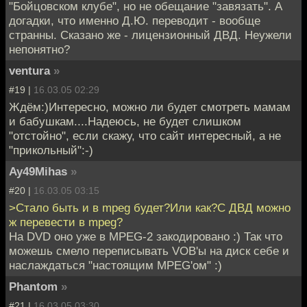
"Бойцовском клубе", но не обещание "завязать". А
догадки, что именно Д.Ю. переводит - вообще
странны. Сказано же - лицензионный ДВД. Неужели
непонятно?
ventura
»
#19 |
16.03.05 02:29
Ждём:)Интересно, можно ли будет смотреть мамам
и бабушкам....Надеюсь, не будет слишком
"отстойно", если скажу, что сайт интересный, а не
"прикольный":-)
Ay49Mihas
»
#20 |
16.03.05 03:15
>Стало быть и в mpeg будет?Или как?С ДВД можно
ж перевести в mpeg?
На DVD оно уже в MPEG-2 закодировано :) Так что
можешь смело переписывать VOB'ы на диск себе и
наслаждаться "настоящим MPEG'ом" :)
Phantom
»
#21 |
16.03.05 03:30