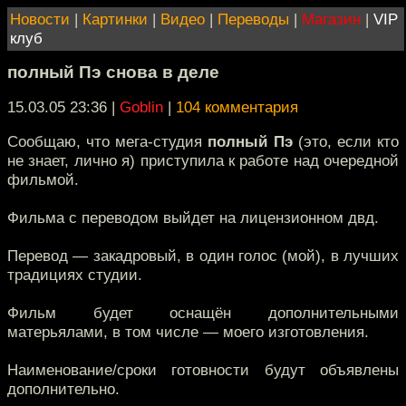
Новости
|
Картинки
|
Видео
|
Переводы
|
Магазин
|
VIP
клуб
полный Пэ снова в деле
15.03.05 23:36
|
Goblin
|
104 комментария
Сообщаю, что мега-студия
полный Пэ
(это, если кто
не знает, лично я) приступила к работе над очередной
фильмой.
Фильма с переводом выйдет на лицензионном двд.
Перевод — закадровый, в один голос (мой), в лучших
традициях студии.
Фильм будет оснащён дополнительными
матерьялами, в том числе — моего изготовления.
Наименование/сроки готовности будут объявлены
дополнительно.