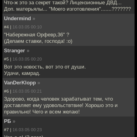
Что-ж это за секрет такой? Лицензионные ДВД...
Доп. матерьялы... "Моего изготовления".......???????
Undermind
»
#4 |
16.03.05 00:10
"Набережная Орфевр,36" ?
(Делаем ставки, господа! :о)
Stranger
»
#5 |
16.03.05 00:20
Вот это новость, вот это от души.
Удачи, камрад.
VanDerKlopp
»
#6 |
16.03.05 00:21
Здорово, когда человек зарабатыват тем, что
доставляет ему удовольствтвие! Хорошо это и
правильно! Чего и всем желаю!
РБ
»
#7 |
16.03.05 00:23