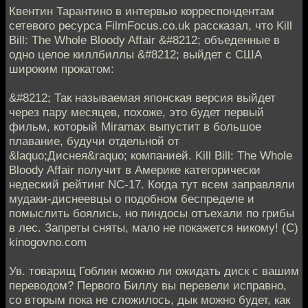
Квентин Тарантино в интервью корреспондентам
сетевого ресурса FilmFocus.co.uk рассказал, что Kill
Bill: The Whole Bloody Affair &#8212; объеденные в
одно целое киллбиллы &#8212; выйдет с США
широким прокатом:
&#8212; Так называемая японская версия выйдет
через пару месяцев, похоже, это будет первый
фильм, который Miramax выпустит в большое
плавание, будучи отдельной от
&laquo;Диснея&raquo; компанией. Kill Bill: The Whole
Bloody Affair получит в Америке категорически
недеский рейтинг NC-17. Когда тут всем заправляли
мудаки-диснеевцы о подобном беспределе и
помыслить боялись, но пиндосы отъехали по грибы
в лес. Запреты сняты, мало не покажется никому! (С)
kinogovno.com
Ув. товарищ Гоблин можно ли ожидать диск с вашим
переводом? Первого Биллу вы перевели исправно,
со вторым пока не сложилось, дык можно будет, как