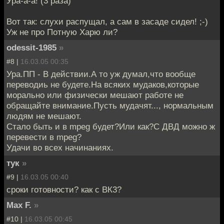
Ура-а-а! (3 раза)
Вот так: слухи распущал, а сам в засаде сидел! ;-)
Уж не про Потную Харю ли?
odessit-1985
»
#8 |
16.03.05 00:35
Ура.ПП - В действии.А то уж думал,что вообще
переводиь не будете.На всяких мудаков,которые
морально или физически мешают работе не
обращайте внимание.Пусть мудачят..., нормальным
людям не мешают.
Стало быть и в mpeg будет?Или как?С ДВД можно ж
перевести в mpeg?
Удачи во всех начинаниях.
тук
»
#9 |
16.03.05 00:40
сроки готовности? как с ВК3?
Max F.
»
#10 |
16.03.05 00:45