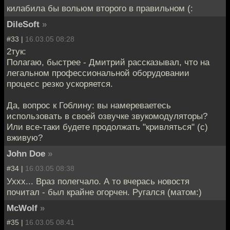
килабила бы вольюм второго в правильном (:
DileSoft
»
#33 |
16.03.05 08:28
2тук:
Полагаю, быстрее - Дмитрий рассказывал, что на
легальном профессиональной оборудовании
процесс резко ускоряется.
Да, вопрос к Гоблину: вы намереваетесь
использовать в своей озвучке звукомодуляторы?
Или все-таки будете продолжать "кривляться" (с)
вживую?
John Doe
»
#34 |
16.03.05 08:38
Уххх... Враз полегчало. А то вчерась новостя
почитал - был крайне огорчен. Ругался (матом:)
McWolf
»
#35 |
16.03.05 08:41