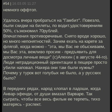
#54 |
16.03.05 11:27
немного оффтоп.
Удалось вчера пробраться на "Гамбит". Повезло,
были скидки на билеты, по водит.удостоверениям
50%, съэкономил 70рублей.
Впечатления противоречивые. Снято вроде хорошо,
но много непонятностей. Зачем ехать на карете за
флягой, когда можно - "эта, мы Вас не обыскиваем,
мы Вас эта, вежливо просим - предъявить для
досмотра личные вещи" (с)Алехин ( в августе 44-го).
Люди нетрадиционный ориентации в пещере просто
убили наповал. Нахера они там были нужны?
Почему у турок вот голубых не было, а у русских
было?
В передних рядах, народ хлопал в ладоши, когда
Анвар-эфенди, от души вмазал Варваре. Так
сыграть, чтобы все весь фильм ее терпеть, тихо
матерясь - рэспект.