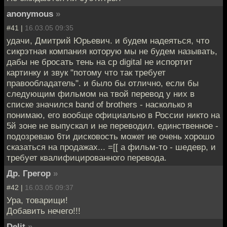
anonymous
»
#41 |
16.03.05 09:35
удачи, Дмитрий Юрьевич. и будем надеяться, что
сикрэтная компания которую мы не будем называть,
дабы не бросать тень на cp digital не испортит
картинку и звук "потому что так требует
правообладатель". и было бы отлично, если бы
следующим фильмом на твой перевод у них в
списке значился band of brothers - насколько я
понимаю, его вообще официально в России никто на
5й зоне не выпускал и не переводил. единственное -
подозреваю 6ти дисковость может не очень хорошо
сказаться на продажах... =[[ а фильм-то - шедевр, и
требует квалифицированного перевода.
Др. Грегор
»
#42 |
16.03.05 09:37
Ура, товарищи!
Добавить нечего!!!
Delit
»