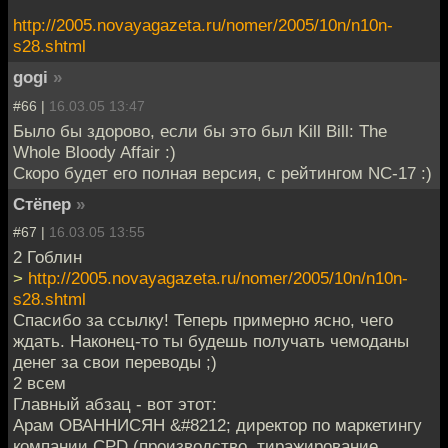
http://2005.novayagazeta.ru/nomer/2005/10n/n10n-
s28.shtml
gogi
»
#66 |
16.03.05 13:47
Было бы здорово, если бы это был Kill Bill: The
Whole Bloody Affair :)
Скоро будет его полная версия, с рейтингом NC-17 :)
Стёпер
»
#67 |
16.03.05 13:55
2 Гоблин
>
http://2005.novayagazeta.ru/nomer/2005/10n/n10n-
s28.shtml
Спасибо за ссылку! Теперь примерно ясно, чего
ждать. Наконец-то ты будешь получать чемоданы
денег за свои переводы ;)
2 всем
Главный абзац - вот этот:
Арам ОВАННИСЯН &#8212; директор по маркетингу
компании CPD (производство, тиражирование,