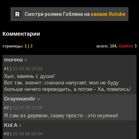
Смотри ролики Гоблина на
канале Rutube
Комментарии
cтраницы: 1 |
2
всего: 104,
Goblin
: 3
morena
»
#1 |
15.03.05 23:53
Хых, камень с души!
Вот так, значит: сначала напугает, мол не буду
больше ничего переводить, а потом - Ха, повелись!
Grayswandir
»
#2 |
15.03.05 23:56
Я сам из деревни, скажу просто - это охуенно!
Kid A
»
#3 |
16.03.05 00:04