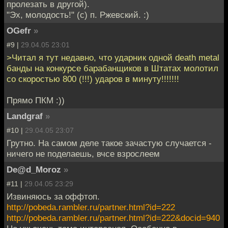
пролезать в другой).
"Эх, молодость!" (с) п. Ржевский. :)
OGefr
»
#9 |
29.04.05 23:01
>Читал я тут недавно, что ударник одной death metal
банды на конкурсе барабанщиков в Штатах молотил
со скоростью 800 (!!!) ударов в минуту!!!!!!!
Прямо ПКМ :))
Landgraf
»
#10 |
29.04.05 23:07
Грутно. На самом деле такое зачастую случается -
ничего не поделаешь, вчсе взрослеем
De@d_Moroz
»
#11 |
29.04.05 23:29
Извиняюсь за оффтоп.
http://pobeda.rambler.ru/partner.html?id=222
http://pobeda.rambler.ru/partner.html?id=222&docid=940