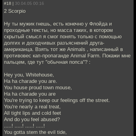
#18 |
30.04.05 00:16
2 Scorpio
Ну ты мужик гнешь, есть конечно у Флойда и
проходные тексты, но масса таких, в котором
скрытый смысл я смог понять только с помощью
долгих и доходчивых разъяснений друга-
американца. Взять тот же Animals , написанный в
противовес кап-пропаганде Animal Farm. Покажи мне
пальцем, где тут "обычная попса"? :
Hey you, Whitehouse,
Ha ha charade you are.
You house proud town mouse,
Ha ha charade you are
You're trying to keep our feelings off the street.
You're nearly a real treat,
All tight lips and cold feet
And do you feel abused?
.....! .....! .....! .....!
You gotta stem the evil tide,