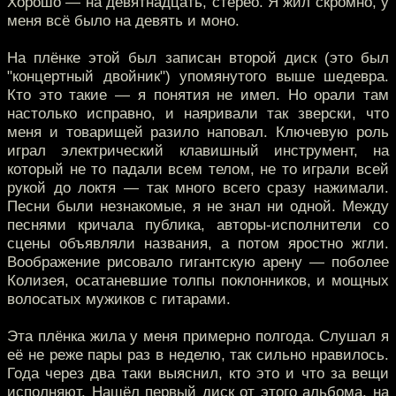
Хорошо — на девятнадцать, стерео. Я жил скромно, у
меня всё было на девять и моно.
На плёнке этой был записан второй диск (это был
"концертный двойник") упомянутого выше шедевра.
Кто это такие — я понятия не имел. Но орали там
настолько исправно, и наяривали так зверски, что
меня и товарищей разило наповал. Ключевую роль
играл электрический клавишный инструмент, на
который не то падали всем телом, не то играли всей
рукой до локтя — так много всего сразу нажимали.
Песни были незнакомые, я не знал ни одной. Между
песнями кричала публика, авторы-исполнители со
сцены объявляли названия, а потом яростно жгли.
Воображение рисовало гигантскую арену — поболее
Колизея, осатаневшие толпы поклонников, и мощных
волосатых мужиков с гитарами.
Эта плёнка жила у меня примерно полгода. Слушал я
её не реже пары раз в неделю, так сильно нравилось.
Года через два таки выяснил, кто это и что за вещи
исполняют. Нашёл первый диск от этого альбома, на