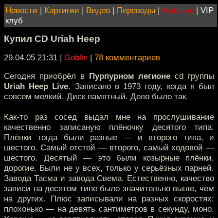
Новости
|
Картинки
|
Видео
|
Переводы
|
Магазин
|
VIP
клуб
Купил CD Uriah Heep
29.04.05 21:31
|
Goblin
|
78 комментариев
Сегодня приобрёл в
Пурпурном легионе
cd группы
Uriah Heep Live
. Записано в 1973 году, когда я был
совсем мелкий. Диск памятный. Дело было так.
Как-то раз сосед выдал мне на прослушивание
качественно записаную плёночку десятого типа.
Плёнки тогда были разные — и второго типа, и
шестого. Самый отстой — второго, самый ходовой —
шестого. Десятый — это были козырные плёнки,
дорогие. Были не у всех, только у серьёзных парней.
Завода Тасма и завода Свема. Естественно, качество
записи на десятом типе было значительно выше, чем
на других. Плюс записывали на разных скоростях:
плохонько — на девять сантиметров в секунду, моно.