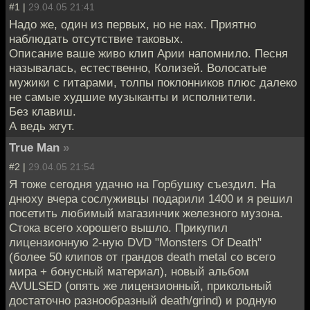
#1 |
29.04.05 21:41
Надо же, один из первых, но не нах. Приятно
наблюдать отсутствие таковых.
Описание ваше живо клип Арии напомнило. Песня
называлась, естественно, Колизей. Волосатые
мужики с гитарами, толпы поклонников плюс далеко
не самые худшие музыканты и исполнители.
Без клавиш.
А ведь жгут.
True Man
»
#2 |
29.04.05 21:54
Я тоже сегодня удачно на Горбушку съездил. На
днюху вчера сослуживцы подарили 1400 и я решил
посетить любимый магазинчик железного музона.
Стока всего хорошего вышло. Прикупил
лицензионную 2-ную DVD "Monsters Of Death"
(более 50 клипов от грандов death metal со всего
мира + бонусный материал), новый альбом
AVULSED (опять же лицензионный, прикольный
достаточно разнообразный death/grind) и родную