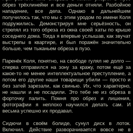
обрез трёхлинейки и все деньги отняли. Разбойное
нападение, все дела. Однако в дальнейшем
получилось так, что мы с этим уродом по имени Коля
подружились. Демонстрируя мне серьёзность, он
стрелял из того обреза из окна своей хаты по крыше
соседнего дома. Тогда я впервые услышав, как звучат
выстрелы в квартире, и был поражён значительно
больше, чем тыканьем обреза в пузо.
Паренёк Коля, понятно, на свободе гулял не долго —
сперва отправился на зону за кражу, потом ещё за
какое-то не менее интеллектуальное преступление, а
потом его другие наши товарищи убили — просто и
без затей зарезали, как свинью. Их, что характерно,
не нашли и не посадили. Это тебе не из обреза в
форточку палить. Помня про обрез и лишения,
фотографии я неплохо научился делать сам. И
весьма успешно их продавал.
Сидючи в своём болиде, сунул диск в лоток.
Включил. Действие разворачивается вовсе не в