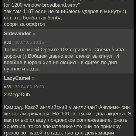
for 1200 window broadband.wmv"
так там 1187 если не ошибаюсь ударов в минуту :)
вот это бонба так бонба
сорри за оффтоп
Sidewinder
»
#38 |
30.04.05 10:15
Тасма на моей Орбите 102 скрипела. Свема была
дороже )) Вобщем давно все пленки выкинул. И
вообще я юраю хип не любил - я фигел по дип
пурпле и ацдц.
LazyCamel
»
#39 |
30.04.05 10:30
2 MegaDub
Камрад. Какой английский у англичан? Англики- они
же как американцы. НА 100 кв. км км - два акцента. Я
как только слышу лондонское соплежевание, ржать
хочеться, такое впечатление что они по примеру
греков рот какой-то гадостью для декламации