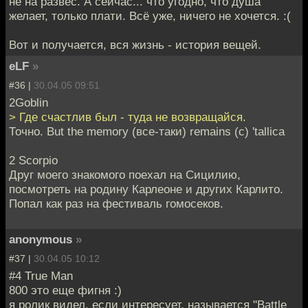
не на развес. А сейчас... что угодно, что душа
желает, только плати. Всё уже, ничего не хочется. :(
Вот и получается, вся жизнь - история вещей.
eLF
»
#36 |
30.04.05 09:51
2Goblin
> Где счастлив был - туда не возвращайся.
Точно. But the memory (все-таки) remains (c) 'tallica
2 Scorpio
Друг моего знакомого поехал на Сицилию,
посмотреть на родину Карлеоне и других Карлито.
Попал как раз на фестиваль гомосеков.
anonymous
»
#37 |
30.04.05 10:12
#4 True Man
800 это еще фигня :)
я ролик видел, если интересует, называется "Battle