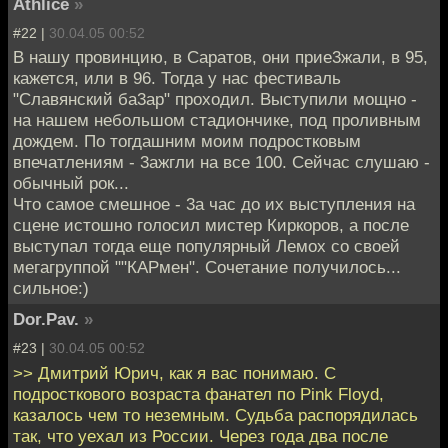
Athlice
»
#22 |
30.04.05 00:52
В нашу провинцию, в Саратов, они прие3жали, в 95,
кажется, или в 96. Тогда у нас фестиваль
"Славянский ба3ар" проходил. Выступили мощно -
на нашем небольшом стадиончике, под проливным
дождем. По тогдашним моим подростковым
впечатлениям - 3ажгли на все 100. Сейчас слушаю -
обычный рок...
Что самое смешное - 3а час до их выступления на
сцене истошно голосил мистер Киркоров, а после
выступал тогда еще популярный Лемох со своей
мегагруппой ""КАРмен". Сочетание получилось...
сильное:)
Dor.Pav.
»
#23 |
30.04.05 00:52
>> Дмитрий Юрич, как я вас понимаю. С
подросткового возраста фанател по Pink Floyd,
казалось чем то неземным. Судьба распорядилась
так, что уехал из России. Через года два после