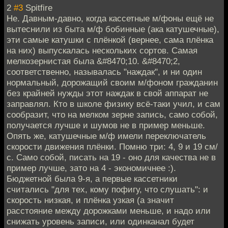
2
#3
Spitfire
Не. Давным-давно, когда кассетные м/фоны ещё не
вытеснили из быта м/ф бобинные (ака катушечные),
эти самые катушки с плёнкой (вернее, сама плёнка
на них) выпускалась нескольких сортов. Самая
мелкозернистая была &#8470;10. &#8470;2,
соответственно, называлась "наждак", и ни один
нормальный, дорожащий своим м/фоном гражданин
без крайней нужды этот наждак в свой аппарат не
заправлял. Кто в школе физику всё-таки учил, и сам
сообразит, что на мелком зерне запись, само собой,
получается лучше и шумов не в пример меньше.
Опять же, катушечные м/ф имели переключатель
скорости движения плёнки. Помню три: 4, 9 и 19 см/
с. Само собой, писать на 19 - оно для качества не в
пример лучше, зато на 4 - экономичнее :).
Бюджетной была 9-я, а первые кассетники
считались "для тех, кому пофигу, что слушать": и
скорость низкая, и плёнка узкая (а значит
расстояние между дорожками меньше, и надо или
снижать уровень записи, или одинканал будет