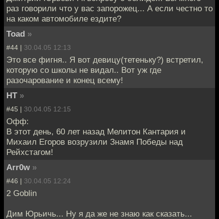
раз говорили что у вас запорожец... А если честно то
на каком автомобиле ездите?
Toad
»
#44 |
30.04.05 12:13
Это все фигня.. Я вот девицу(тетеньку?) встретил,
которую со школы не видал.. Вот уж где
разочарование и конец всему!
HT
»
#45 |
30.04.05 12:15
Офф:
В этот день, 60 лет назад Мелитон Кантария и
Михаил Егоров возрузили Знамя Победы над
Рейхстагом!
Arr0w
»
#46 |
30.04.05 12:24
2 Goblin
Дим Юрьичь... Ну я да же не знаю как сказать...