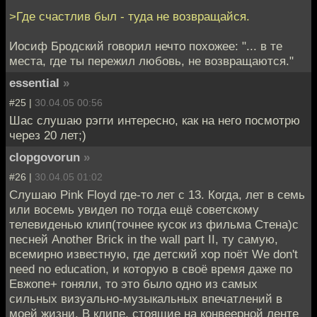
>Где счастлив был - туда не возвращайся.
Иосиф Бродский говорил нечто похожее: "... в те
места, где ты пережил любовь, не возвращаются."
essential
»
#25 |
30.04.05 00:56
Шас слушаю рэгги интересно, как на него посмотрю
через 20 лет;)
clopgovorun
»
#26 |
30.04.05 01:02
Слушаю Pink Floyd где-то лет с 13. Когда, лет в семь
или восемь увидел по тогда ещё советскому
телевиденью клип(точнее кусок из фильма Стена)с
песней Another Brick in the wall part II, ту самую,
всемирно известную, где детский хор поёт We don't
need no education, и которую в своё время даже по
Евжопе+ гоняли, то это было одно из самых
сильных визуально-музыкальных впечатлений в
моей жизни. В клипе, стоящие на конвеерной ленте