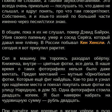
Помню не словами, а такими звукосочетаниями. Это
всегда очень прикольно — послушать то, что давно не
слышал, и вдруг понять, про что там говорят/поют.
Собственно, я и язык-то ихний по большей части
именно через песни/стихи знаю.
В общем, пока я их не слушал, помер Дэвид Байрон.
Убив своего папеньку, умер и сосед Серёга, который
давал мне плёнку. В России побывал
Кен Хенсли
. А
сегодня я вот прикупил раритет.
Сел в машину. Не торопясь разодрал обёртку.
Книжечка, внутре — цветные фотки, все дела. В наше
время о таких фотографиях нельзя было даже
мечтать. Предел мечтаний — мутные ч0рно/белые
фотки. Которые ещё фиг найдёшь. Как-то раз я узнал
про надёжное место и поехал покупать оные фотки на
улицу Народную, в дом 50. Одна фотография стоила
двадцать копеек. Я был намерен набрать на
чудовищную сумму — рубль двадцать.
При расчёте мне впервые в жизни упёрли в пузо