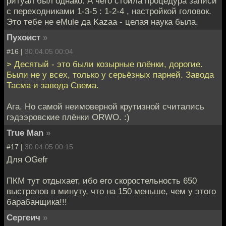
ритуал был однако. А чего стоила процедура записи
с переходниками 1-3-5 : 1-2-4 , настройкой головок.
Это тебе не eMule да Kazaa - целая наука была.
Пухоист
»
#16 |
30.04.05 00:04
> Десятый - это были козырные плёнки, дорогие.
Были не у всех, только у серьёзных парней. Завода
Тасма и завода Свема.
Ага. Но самой неимоверной крутизной считались
гэдээровские плёнки ORWO. :)
True Man
»
#17 |
30.04.05 00:15
Для OGefr
ПКМ тут отдыхает, ибо его скоростельность 650
выстрелов в минуту, что на 150 меньше, чем у этого
барабанщика!!!
Сергеич
»