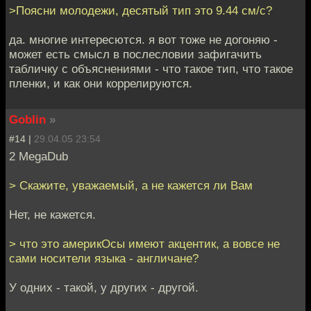
>Поясни молодежи, десятый тип это 9.44 см/с?
да. многие интересются. я вот тоже не догоняю -
может есть смысл в послесловии зафигачить
табличку с объяснениями - что такое тип, что такое
пленки, и как они коррелируются.
Goblin
»
#14 |
29.04.05 23:54
2 MegaDub
> Скажите, уважаемый, а не кажется ли Вам
Нет, не кажется.
> что это америкОсы имеют акцентик, а вовсе не
сами носители языка - англичане?
У одних - такой, у других - другой.