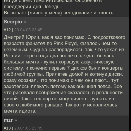
Но уж очень тема интересная. Особенно в
преддверии дня Победы.
Вызывает (лично у меня) негодование и злость.
Scorpio
»
#12 |
29.04.05 23:45
Дмитрий Юрич, как я вас понимаю. С подросткового
возраста фанател по Pink Floyd, казалось чем то
неземным. Судьба распорядилась так, что уехал из
России. Через года два после отъезда сбылась
большая мечта - купил хорошую аккустическую
систему, и конечно первые 7 дисков были концерты
любимой группы. Прилетев домой и воткнув диски,
сразу осознал, что понимаю о чем они поют... тут
захотелось плакать потому как обычная попса. Все
что рисовало воображение оказалось в реальности
липой. Так с тех пор не могу ничего слушать из
своего любимого раньше. Так вот и исполнилась
мечта идиота.
mzr
»
#13 |
29.04.05 23:49