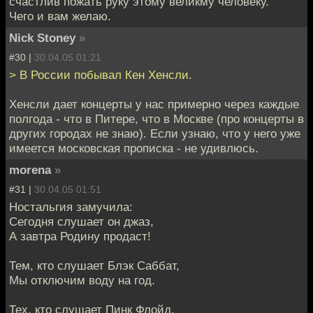
счастлив пожать руку этому великму человеку.
Чего и вам желаю.
Nick Stoney
»
#30 |
30.04.05 01:21
> В России побывал Кен Хенсли.
Хенсли дает концерты у нас примерно через каждые
полгода - что в Питере, что в Москве (про концерты в
других городах не знаю). Если узнаю, что у него уже
имеется московская прописка - не удивлюсь.
morena
»
#31 |
30.04.05 01:51
Ностальгия замучила:
Сегодня слушает он джаз,
А завтра Родину продаст!
Тем, кто слушает Блэк Саббат,
Мы отключим воду на год.
Тех, кто слушает Пинк Флойд,