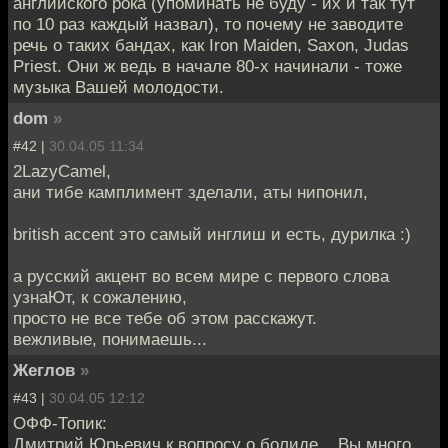
английского рока (упоминать не буду - их и так тут
по 10 раз каждый назвал), то почему не заводите
речь о таких бандах, как Iron Maiden, Saxon, Judas
Priest. Они ж ведь в начале 80-х начинали - тоже
музыка Вашей молодости.
dom
»
#42 |
30.04.05 11:34
2LazyCamel,
ани тибе камплимент зделали, аты нипонил,
british accent это самый инглиш и есть, дурилка :)
а русский акцент во всем мире с первого слова
узнаЮт, к сожалению,
просто не все тебе об этом расскажут.
вежливые, понимаешь...
Жеглов
»
#43 |
30.04.05 12:12
ОФФ-Топик:
Дмитрий Юрьевич к вопросу о болиде... Вы много