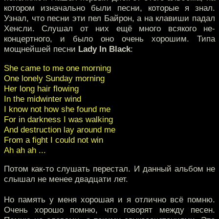
котором изначально были песни, которые я знал.
Узнал, что песни эти пел Байрон, а на клавиши падал
Хенсли. Слушал от них ещё много всякого не-
концертного, и было оно очень хорошим. Типа
мощнейшей песни
Lady In Black
:
She came to me one morning
One lonely Sunday morning
Her long hair flowing
In the midwinter wind
I know not how she found me
For in darkness I was walking
And destruction lay around me
From a fight I could not win
Ah ah ah ...
Потом как-то слушать перестал. И данный альбом не
слышал не менее двадцати лет.
Но память у меня хорошая и я отлично всё помню.
Очень хорошо помню, что говорят между песен.