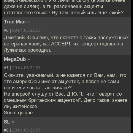
американовского и я отличить смогу (в языке очень
даже не силен), а ты различаешь акценты
штатовского языка? Ну там южный иль еще какой?
True Man
»
#6 |
29.04.05 22:15
Дмитрий Юрьевич, что скажете о таких заслуженных
ветеранах хэви, как ACCEPT, их концерт недавно в
Лужниках проходил.
MegaDub
»
#7 |
29.04.05 22:27
Скажите, уважаемый, а не кажется ли Вам, нам, что
это америкОсы имеют акцентик, а вовсе не сами
носители языка - англичане?
Не впервой слушу от Вас, Д.Ю.П., что "говорят со
смешным британским акцентом". Дело такое, знаете
ли, житейское.
Suum quique.
SL
»
#8 |
29.04.05 22:37