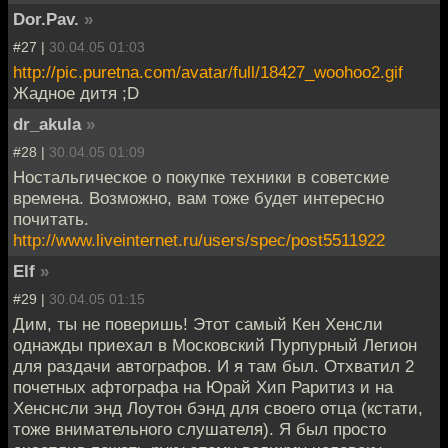
Dor.Pav.
»
#27 |
30.04.05 01:03
http://pic.puretna.com/avatar/full/18427_woohoo2.gif
Жадное дитя ;D
dr_akula
»
#28 |
30.04.05 01:09
Ностальгическое о покупке техники в советские
времена. Возможно, вам тоже будет интересно
почитать.
http://www.liveinternet.ru/users/spec/post5511922
Elf
»
#29 |
30.04.05 01:15
Дим, ты не поверишь! Этот самый Кен Хенсли
однажды приехал в Московский Пурпурный Легион
для раздачи автографов. И я там был. Отхватил 2
почетных афтографа на Юрай Хип Раритиз и на
Хенснсли энд Лоутон бэнд для своего отца (кстати,
тоже внимательного слушателя). Я был просто