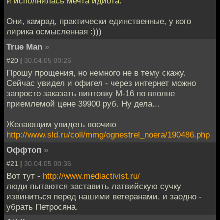
и исполнилась мечта идиота.
Они, камрад, практически единственные, у кого
лирика осмысленная :)))
True Man
»
#20 |
30.04.05 00:26
Прошу прощения, но немного не в тему скажу.
Сейчас увидел и офигел - через интернет можно
запросто заказать винтовку М-16 по вполне
приемлемой цене 39900 руб. Ну дела...
Желающим увидеть воочию
http://www.sld.ru/coll/mmg/ognestrel_noera/190486.php
Оффтоп
»
#21 |
30.04.05 00:36
Вот тут -
http://www.mediactivist.ru/
люди пытаются заставить латвийскую сучку
извиниться перед нашими ветеранами, и заодно -
убрать Петросяна.