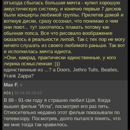
отъезда сбылась большая мечта - купил хорошую
аккустическую систему, и конечно первые 7 дисков
были концерты любимой группы. Прилетев домой и
воткнув диски, сразу осознал, что понимаю о чем
они поют... тут захотелось плакать потому как
обычная попса. Все что рисовало воображение
оказалось в реальности липой. Так с тех пор не могу
ничего слушать из своего любимого раньше. Так вот
и исполнилась мечта идиота.
>Они, камрад, практически единственные, у кого
лирика осмысленная :)))
единственные из ...? а Doors, Jethro Tulls, Beatles,
Frank Zappa?
Max F.
»
#24 |
30.04.05 00:53
В 88 - 91-ом году я страшно любил Цоя. Когда
вышел фильм "Игла", посмотрел его раз пять.
Относительно недавно этот фильм показывали по
телевизору. Посмотрев, долго пытался понять, что
же мне тогда так нравилось.