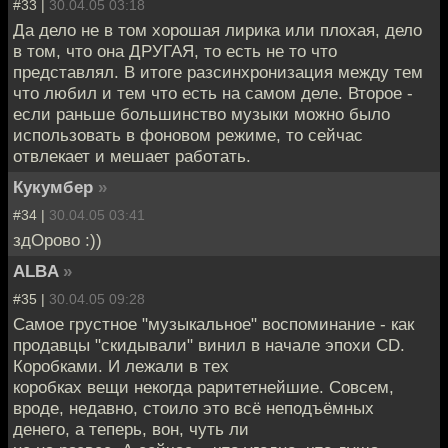
#33 |
30.04.05 03:18
Да дело не в том хорошая лирика или плохая, дело
в том, что она ДРУГАЯ, то есть не то что
представлял. В итоге разсинхронизация между тем
что любил и тем что есть на самом деле. Второе -
если раньше большинство музыки можно было
использовать в фоновом режиме, то сейчас
отвлекает и мешает работать.
Кукумбер
»
#34 |
30.04.05 03:41
здОрово :))
ALBA
»
#35 |
30.04.05 09:28
Самое грустное "музыкальное" воспоминание - как
продавцы "скидывали" винил в начале эпохи CD.
Коробками. И лежали в тех
коробках вещи некогда раритетнейшие. Совсем,
вроде, недавно, стоило это всё неподъёмных
денего, а теперь, вон, чуть ли