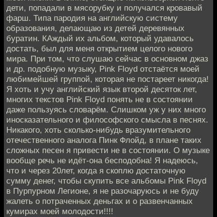
дети, попадали в мясорубку и получался кровавый
фарш. Типа пародия на английскую систему
образования, делающаю из детей деревянных
буратин. КАждый их альбом, который удавалось
достать, был для меня открытием целого нового
мира. При том, что слушаю сейчас в основном джаз
и др. подобную музыку, Pink Floyd отстаётся моей
любимейшей группой, которая не постареет никогда!
Я хоть и учу английский язык второй десяток лет,
многих текстов Pink Floyd понять не в состоянии
даже пользуясь словарём. Слишком уж у них много
иносказательного и философского смысла в песнях.
Никакого, хоть сколько-нибудь вразумительного
отечественного аналога Пинк Флойд, в плане таких
сложных песен я привести не в состоянии. О музыке
вообще речь не идёт-она бесподобна! Я надеюсь,
что и через 20лет, когда я скоплю достаточную
сумму денег, чтобы скупить все альбомы Pink Floyd
в Пурпурном Легионе, я не разочаруюсь и не буду
жалеть о потраченных деньгах и о развенчанных
кумирах моей молодости!!!!