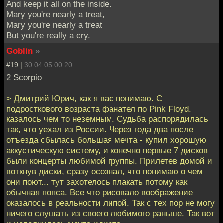
And keep it all on the inside.
Mary you're nearly a treat,
Mary you're nearly a treat
But you're really a cry.
Goblin
»
#19 |
30.04.05 00:20
2 Scorpio
> Дмитрий Юрич, как я вас понимаю. С
подросткового возраста фанател по Pink Floyd,
казалось чем то неземным. Судьба распорядилась
так, что уехал из России. Через года два после
отъезда сбылась большая мечта - купил хорошую
аккустическую систему, и конечно первые 7 дисков
были концерты любимой группы. Прилетев домой и
воткнув диски, сразу осознал, что понимаю о чем
они поют... тут захотелось плакать потому как
обычная попса. Все что рисовало воображение
оказалось в реальности липой. Так с тех пор не могу
ничего слушать из своего любимого раньше. Так вот