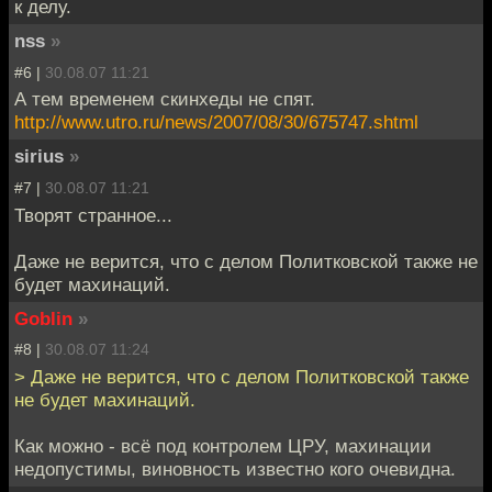
к делу.
nss
»
#6 |
30.08.07 11:21
А тем временем скинхеды не спят.
http://www.utro.ru/news/2007/08/30/675747.shtml
sirius
»
#7 |
30.08.07 11:21
Творят странное...
Даже не верится, что с делом Политковской также не
будет махинаций.
Goblin
»
#8 |
30.08.07 11:24
> Даже не верится, что с делом Политковской также
не будет махинаций.
Как можно - всё под контролем ЦРУ, махинации
недопустимы, виновность известно кого очевидна.