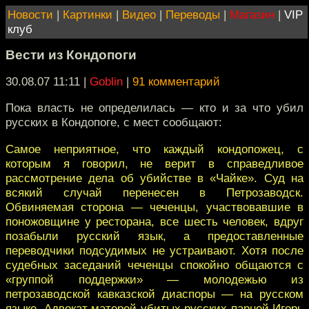
Новости
|
Картинки
|
Видео
|
Переводы
|
Магазин
|
VIP
клуб
Вести из Кондопоги
30.08.07 11:11
|
Goblin
|
91 комментарий
Пока власть не определилась — кто и за что убил
русских в Кондопоге, с мест сообщают:
Самое неприятное, что каждый кондопожец, с
которым я говорил, не верит в справедливое
рассмотрение дела об убийстве в «Чайке». Суд на
всякий случай перенесен в Петрозаводск.
Обвиняемая сторона — чеченцы, участвовавшие в
поножовщине у ресторана, все шесть человек, вдруг
позабыли русский язык, а предоставленные
переводчики подсудимых не устраивают. Хотя после
судебных заседаний чеченцы спокойно общаются с
«группой поддержки» — молодежью из
петрозаводской кавказской диаспоры — на русском
языке. Адвокат матерей убитых русских парней Игорь