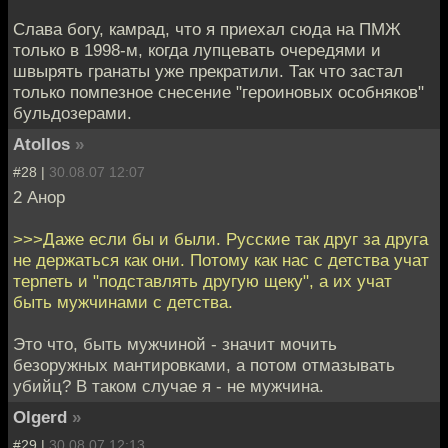
Слава богу, камрад, что я приехал сюда на ПМЖ
только в 1998-м, когда лупцевать очередями и
швырять гранаты уже прекратили. Так что застал
только помпезное снесение "героиновых особняков"
бульдозерами.
Atollos
»
#28 |
30.08.07 12:07
2 Анор
>>>Даже если бы и были. Русские так друг за друга
не держаться как они. Потому как нас с детства учат
терпеть и "подставлять другую щеку", а их учат
быть мужчинами с детства.
Это что, быть мужчиной - значит мочить
безоружных мантировками, а потом отмазывать
убийц? В таком случае я - не мужчина.
Olgerd
»
#29 |
30.08.07 12:13