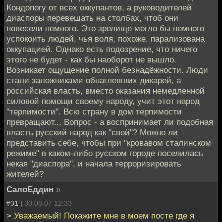
Кондопогу от всех оккупантов, а руководителей
диаспоры перевешать на столбах, чтоб они
повесели немного. Это зрелище могло бы немного
успокоить людей, чья воля, похоже, парализована
оккупацией. Однако есть подозрение, что ничего
этого не будет - как бы наоборот не вышло.
Возникает ощущение полной безнадёжности. Люди
стали заложниками обнаглевших дикарей, а
российская власть, вместо оказания немедленной
силовой помощи своему народу, учит этот народ
"терпимости". Всю страну в дом терпимости
превращают... Вопрос - а воспринимает ли подобная
власть русский народ как "свой"? Можно ли
представить себе, чтобы при "кровавом сталинском
режиме" в каком-либо русском городе поселилась
некая "диаспора", и начала терроризировать
жителей?
СалоЕддин
»
#31 |
30.08.07 12:33
> Уважаемый! Покажите мне в моем посте где я