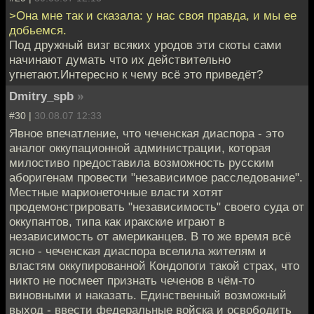
>Она мне так и сказала: у нас своя правда, и мы ее
добьемся.
Под дружный визг всяких уродов эти скоты сами
начинают думать что их действительно
угнетают.Интересно к чему всё это приведёт?
Dmitry_spb
»
#30 |
30.08.07 12:33
Явное впечатление, что чеченская диаспора - это
аналог оккупационной администрации, которая
милостиво предоставила возможность русским
аборигенам провести "независимое расследование".
Местные марионеточные власти хотят
продемонстрировать "независимость" своего суда от
оккупантов, типа как иракские играют в
независимость от американцев. В то же время всё
ясно - чеченская диаспора вселила жителям и
властям оккупированной Кондопоги такой страх, что
никто не посмеет признать чеченов в чём-то
виновными и наказать. Единственный возможный
выход - ввести федеральные войска и освободить