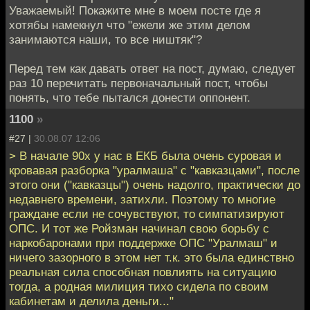
Уважаемый! Покажите мне в моем посте где я
хотябы намекнул что "ежели же этим делом
занимаются наши, то все ништяк"?
Перед тем как давать ответ на пост, думаю, следует
раз 10 перечитать первоначальный пост, чтобы
понять, что тебе пытался донести оппонент.
1100
»
#27 |
30.08.07 12:06
> В начале 90х у нас в ЕКБ была очень суровая и
кровавая разборка "уралмаша" с "кавказцами", после
этого они ("кавказцы") очень надолго, практически до
недавнего времени, затихли. Поэтому то многие
граждане если не сочувствуют, то симпатизируют
ОПС. И тот же Ройзман начинал свою борьбу с
наркобаронами при поддержке ОПС "Уралмаш" и
ничего зазорного в этом нет т.к. это была единствно
реальная сила способная повлиять на ситуацию
тогда, а родная милиция тихо сидела по своим
кабинетам и делила деньги..."