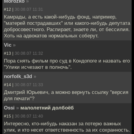
Morozko
»
#12 |
30.08.07 11:31
Камрады, а есть какой-нибудь фонд, например,
"матерей пострадавших" или какого-нибудь депутата
добросовестного. Распирает, знаете ли, от бессилия.
Хоть на адвокатов нормальных соберут.
Vic
»
#13 |
30.08.07 11:32
Пора снять фильм про суд в Кондопоге и назвать его
"Улики исчезают в полночь".
norfolk_s3d
»
#14 |
30.08.07 11:33
Дмитрий Юрьевич, а можно вернуть ссылку "версия
для печати"?
Ossi
»
малолетний долбоёб
#15 |
30.08.07 11:40
Интересно, кто-нибудь наказан за потерю важных
улик, и кто несет ответственность за их сохранность.