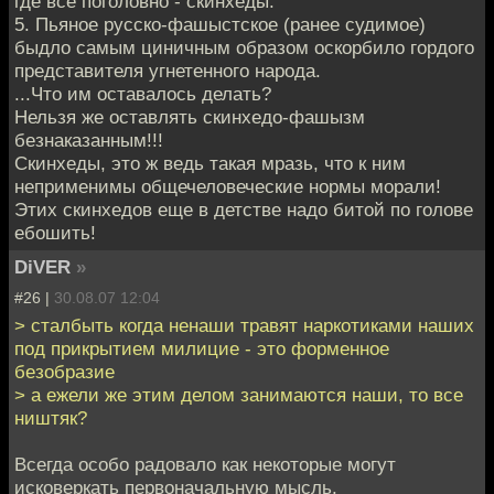
где все поголовно - скинхеды.
5. Пьяное русско-фашыстское (ранее судимое)
быдло самым циничным образом оскорбило гордого
представителя угнетенного народа.
...Что им оставалось делать?
Нельзя же оставлять скинхедо-фашызм
безнаказанным!!!
Скинхеды, это ж ведь такая мразь, что к ним
неприменимы общечеловеческие нормы морали!
Этих скинхедов еще в детстве надо битой по голове
ебошить!
DiVER
»
#26 |
30.08.07 12:04
> сталбыть когда ненаши травят наркотиками наших
под прикрытием милицие - это форменное
безобразие
> а ежели же этим делом занимаются наши, то все
ништяк?
Всегда особо радовало как некоторые могут
исковеркать первоначальную мысль.