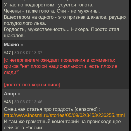
У нас по подворотням тусуется гопота.
Чечены - та же гопота. Они - не мужчины.
Вшестером на одного - это признак шакалов, рвущих
полудохлого льва.
Гордость, мужественность... Нихера. Просто стая
шакалов.
Махно
»
#47 |
30.08.07 13:37
[с нетерпением ожидает появления в комментах
криков "нет плохой национальности, есть плохие
люди"]
[достёт поп-корн и пиво]
Анор
»
#48 |
30.08.07 13:46
Смешная статья про гордость [censored] :
http://www.inosmi.ru/stories/05/09/02/3453/236255.html
И там же грамотный коментарий на происходящее
сейчас в России: