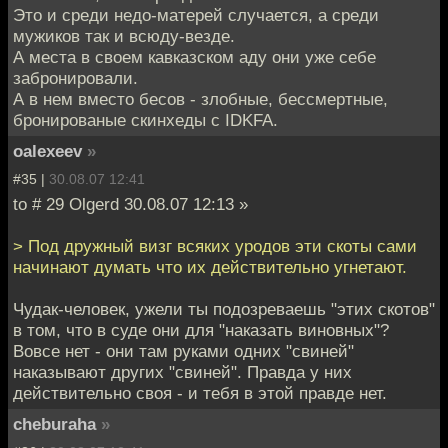
Это и среди недо-матерей случается, а среди
мужиков так и всюду-везде.
А места в своем кавказском аду они уже себе
забронировали.
А в нем вместо бесов - злобные, бессмертные,
бронированые скинхеды с IDKFA.
oalexeev
»
#35 |
30.08.07 12:41
to # 29 Olgerd 30.08.07 12:13 »
> Под дружный визг всяких уродов эти скоты сами
начинают думать что их действительно угнетают.
Чудак-человек, ужели ты подозреваешь "этих скотов"
в том, что в суде они для "наказать виновных"?
Вовсе нет - они там руками одних "свиней"
наказывают других "свиней". Правда у них
действительно своя - и тебя в этой правде нет.
cheburaha
»