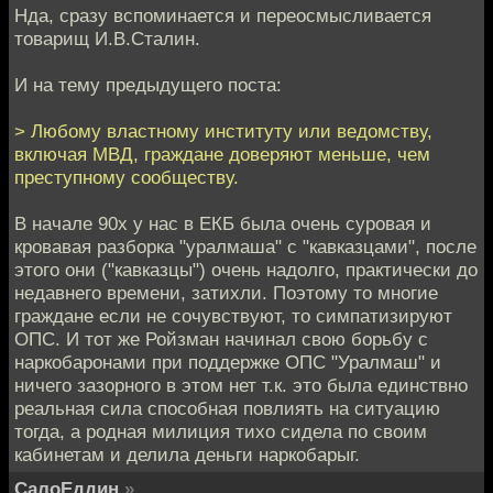
Нда, сразу вспоминается и переосмысливается
товарищ И.В.Сталин.
И на тему предыдущего поста:
> Любому властному институту или ведомству,
включая МВД, граждане доверяют меньше, чем
преступному сообществу.
В начале 90х у нас в ЕКБ была очень суровая и
кровавая разборка "уралмаша" с "кавказцами", после
этого они ("кавказцы") очень надолго, практически до
недавнего времени, затихли. Поэтому то многие
граждане если не сочувствуют, то симпатизируют
ОПС. И тот же Ройзман начинал свою борьбу с
наркобаронами при поддержке ОПС "Уралмаш" и
ничего зазорного в этом нет т.к. это была единствно
реальная сила способная повлиять на ситуацию
тогда, а родная милиция тихо сидела по своим
кабинетам и делила деньги наркобарыг.
СалоЕддин
»