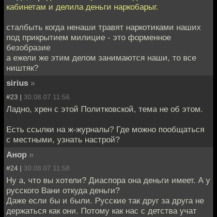
кабинетам и делила деньги наркобарыг.
сталбыть когда ненаши травят наркотиками наших
под прикрытием милицие - это форменное
безобразие
а ежели же этим делом занимаются наши, то все
ништяк?
sirius
»
#23 |
30.08.07 11:56
Ладно, хрен с этой Политковской, тема не об этом.
Есть ссылки на ж-журналы? Где можно пообщаться
с местными, узнать настрой?
Анор
»
#24 |
30.08.07 11:58
Ну а, что вы хотели? Диаспора она деньги имеет. А у
русского Вани откуда деньги?
Даже если бы и были. Русские так друг за друга не
держаться как они. Потому как нас с детства учат