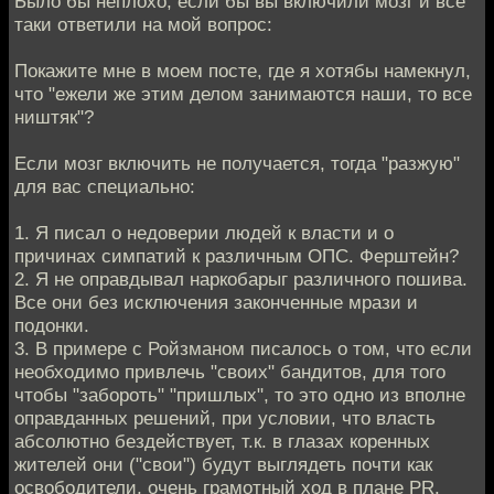
Было бы неплохо, если бы вы включили мозг и все
таки ответили на мой вопрос:
Покажите мне в моем посте, где я хотябы намекнул,
что "ежели же этим делом занимаются наши, то все
ништяк"?
Если мозг включить не получается, тогда "разжую"
для вас специально:
1. Я писал о недоверии людей к власти и о
причинах симпатий к различным ОПС. Ферштейн?
2. Я не оправдывал наркобарыг различного пошива.
Все они без исключения законченные мрази и
подонки.
3. В примере с Ройзманом писалось о том, что если
необходимо привлечь "своих" бандитов, для того
чтобы "забороть" "пришлых", то это одно из вполне
оправданных решений, при условии, что власть
абсолютно бездействует, т.к. в глазах коренных
жителей они ("свои") будут выглядеть почти как
освободители, очень грамотный ход в плане PR.