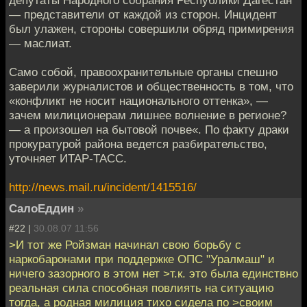
депутаты Народного собрания Республики Дагестан
— представители от каждой из сторон. Инцидент
был улажен, стороны совершили обряд примирения
— маслиат.
Само собой, правоохранительные органы спешно
заверили журналистов и общественность в том, что
«конфликт не носит национального оттенка», —
зачем милиционерам лишнее волнение в регионе?
— а произошел на бытовой почве«. По факту драки
прокуратурой района ведется разбирательство,
уточняет ИТАР-ТАСС.
http://news.mail.ru/incident/1415516/
СалоЕддин
»
#22 |
30.08.07 11:56
>И тот же Ройзман начинал свою борьбу с
наркобаронами при поддержке ОПС "Уралмаш" и
ничего зазорного в этом нет >т.к. это была единствно
реальная сила способная повлиять на ситуацию
тогда, а родная милиция тихо сидела по >своим