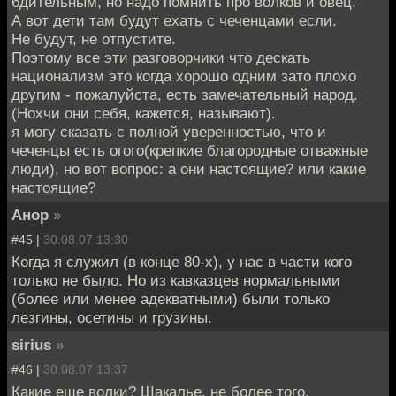
бдительным, но надо помнить про волков и овец.
А вот дети там будут ехать с чеченцами если.
Не будут, не отпустите.
Поэтому все эти разговорчики что дескать
национализм это когда хорошо одним зато плохо
другим - пожалуйста, есть замечательный народ.
(Нохчи они себя, кажется, называют).
я могу сказать с полной уверенностью, что и
чеченцы есть огого(крепкие благородные отважные
люди), но вот вопрос: а они настоящие? или какие
настоящие?
Анор
»
#45 |
30.08.07 13:30
Когда я служил (в конце 80-х), у нас в части кого
только не было. Но из кавказцев нормальными
(более или менее адекватными) были только
лезгины, осетины и грузины.
sirius
»
#46 |
30.08.07 13:37
Какие еще волки? Шакалье, не более того.