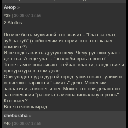
Анор
»
#39 |
30.08.07 12:56
2 Atollos
По мне быть мужчиной это значит - "Глаз за глаз,
зуб за зуб" (любителям истории: кто это сказал
помните?)
И не подставлять другую щеку. Чему русских учат с
детства. А еще учат - "возлюби врага своего".
То же самое показывают сейчас власти, следствие и
прокуратура в этом деле.
Они уводят суд в дургой город, уничтожают улики и
всячески стараются "замять" дело. Может им
заплатили, а может и нет. Может это они делают из
за нежелания "разжигать межнациональную рознь".
Кто знает?
Вот я о чем камрад.
cheburaha
»
#40 |
30.08.07 12:58