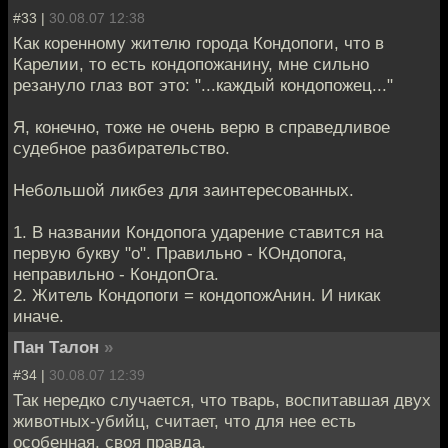
#33 |
30.08.07 12:38
Как коренному жителю города Кондопоги, что в
Карелии, то есть кондопожанину, мне сильно
резануло глаз вот это: "...каждый кондопожец..."
Я, конечно, тоже не очень верю в справедливое
судебное разбирательство.
Небольшой ликбез для заинтересованных.
1. В названии Кондопога ударение ставится на
первую букву "о". Правильно - КОндопога,
неправильно - КондопОга.
2. Житель Кондопоги = кондопожАнин. И никак
иначе.
Пан Талон
»
#34 |
30.08.07 12:39
Так нередко случается, что тварь, воспитавшая двух
животных-убийц, считает, что для нее есть
особенная, своя правда.