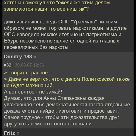
хотябы намекнул что "ежели же этим делом
занимаются наши, то все ништяк"?
дико извиняюсь, ведь ОПС "Уралмаш" ни коим
образом не может торговать наркотиками, а другие
ОПС изводила исключительно из патриотизма и
Ебург, несомнено не является одной из главных
перевалочных баз наркоты
Dimitry-188
»
#32 |
30.08.07 12:36
> Творят странное...
> Даже не верится, что с делом Политковской также
не будет махинаций.
А вот святое - не замай!
Думаю, что для Анны Степановны каждая
уважающая себя демократическая газета отдельные
доказателства найдет, изготовит и предоставит.
Самое трудное - чтобы эти доказательства друг
другу хоть немного соответствовали.
Fritz
»