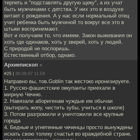
терпеть и "подставлять другую щеку", а их учат
быть мужчинами с детства. У них это в воздухе
витает с рождения. А у нас если нормальный отец
учит ребенка быть мужчиной то вокруг все это в
штыки воспринимают.
Вот и получаем то, что имеем. Закон выживания он
хоть где одинаков, хоть у зверей, хоть у людей.
С природой не поспоришь.
Естественный отбор, однако.
Архиепископ
»
#25 |
30.08.07 11:59
Направно вы, тов.Goblin так жестоко иронизируете.
1. Русско-фашистские оккупанты приехали в
мирную Чечню.
2. Навязали аборигенам чуждые им обычаи
(вытирать жопу, чистить зубы, учиться в школе)
3. Потом разгромили и уничтожили все крупные
города
4. Бедные и угнетенные чеченцы просто вынуждены
искать свою толику счастья во враждебной стране,