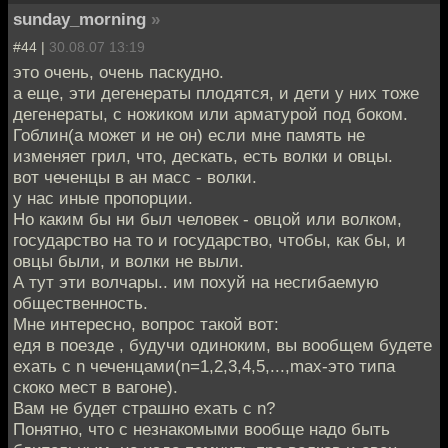
sunday_morning
»
#44 |
30.08.07 13:19
это очень, очень паскудно.
а еще, эти дегенераты плодятся, и дети у них тоже
дегенераты, с ножиком или арматурой под боком.
Гоблин(а может и не он) если мне память не
изменяет грил, что, дескать, есть волки и овцы.
вот чеченцы в ан масс - волки.
у нас иные пропорции.
Но каким бы ни был человек - овцой или волком,
государство на то и государство, чтобы, как бы, и
овцы были, и волки не выли.
А тут эти волчары.. им похуй на несгибаемую
общественность.
Мне интересно, вопрос такой вот:
едя в поезде , будучи одиноким, вы вообщем будете
ехать с n чеченцами(n=1,2,3,4,5,...,max-это типа
скоко мест в вагоне).
Вам не будет страшно ехать с n?
Понятно, что с незнакомыми вообще надо быть