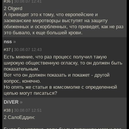
#36 |
30.08.07 12:41
2 Olgerd
А приведет это к тому, что европейские и
заокеанские миротворцы выступят на защиту
обиженных и оскорбленных, что приведет, как не раз
это бывало, к еще большей крови.
nss
»
#37 |
30.08.07 12:43
Есть мнение, что раз процесс получил такую
широкую общественную огласку, то он должен быть
показательным.
Вот что он должен показать и покажет - другой
вопрос, конечно.
Но опять же статьи в комсомолке с определенной
целью могут писаться?
DiVER
»
#38 |
30.08.07 12:51
2 СалоЕддин: