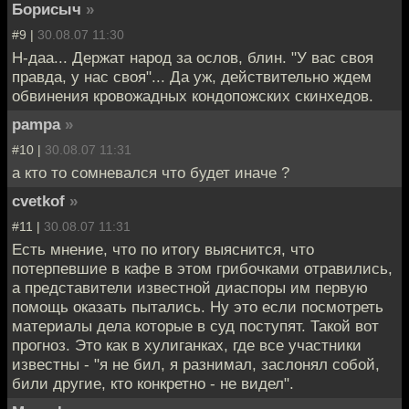
Борисыч
»
#9 |
30.08.07 11:30
Н-даа... Держат народ за ослов, блин. "У вас своя
правда, у нас своя"... Да уж, действительно ждем
обвинения кровожадных кондопожских скинхедов.
pampa
»
#10 |
30.08.07 11:31
а кто то сомневался что будет иначе ?
cvetkof
»
#11 |
30.08.07 11:31
Есть мнение, что по итогу выяснится, что
потерпевшие в кафе в этом грибочками отравились,
а представители известной диаспоры им первую
помощь оказать пытались. Ну это если посмотреть
материалы дела которые в суд поступят. Такой вот
прогноз. Это как в хулиганках, где все участники
известны - "я не бил, я разнимал, заслонял собой,
били другие, кто конкретно - не видел".