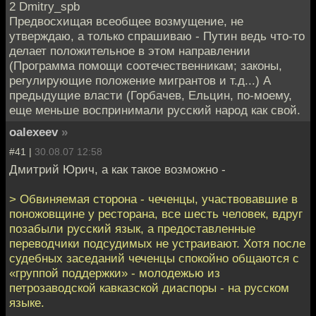
2 Dmitry_spb
Предвосхищая всеобщее возмущение, не
утверждаю, а только спрашиваю - Путин ведь что-то
делает положительное в этом направлении
(Программа помощи соотечественникам; законы,
регулирующие положение мигрантов и т.д...) А
предыдущие власти (Горбачев, Ельцин, по-моему,
еще меньше воспринимали русский народ как свой.
oalexeev
»
#41 |
30.08.07 12:58
Дмитрий Юрич, а как такое возможно -
> Обвиняемая сторона - чеченцы, участвовавшие в
поножовщине у ресторана, все шесть человек, вдруг
позабыли русский язык, а предоставленные
переводчики подсудимых не устраивают. Хотя после
судебных заседаний чеченцы спокойно общаются с
«группой поддержки» - молодежью из
петрозаводской кавказской диаспоры - на русском
языке.