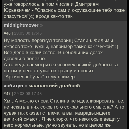
уже говорилось, в том числе и Дмитрием
Юрьевичем - "Спасись сам и окружающие тебя тоже
спасуться"(с) вроде как-то так.
midnightmover
»
#46 |
29.03.08 17:45
Ну малость перегнул товарищ Сталин. Фильмы
ужасов тоже нужны, например такие как "Чужой" :)
Все дело в количестве. В небольших дозах
довольно полезно.
А то ведь насмотрится человек всякой доброты, а
потом у него от ужасов крышу и сносит.
"Архипелаг Гулаг" тому пример.
хобитун
»
малолетний долбоеб
#47 |
29.03.08 17:45
Хм...А можно слова Сталина не идеализировать, т.е.
не искать в них сокрытого сокрального смысла? А то
чувак так сказал с плеча, а вы, камрады,ищете
великий смысл. Я не спорю, что некоторые вещи у
него нормальные, умно звучать, но в целом же