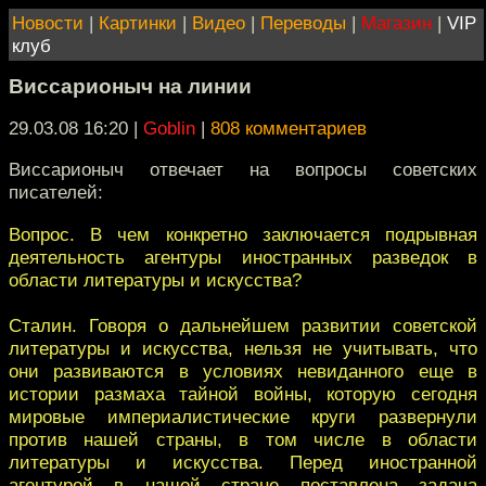
Новости
|
Картинки
|
Видео
|
Переводы
|
Магазин
|
VIP
клуб
Виссарионыч на линии
29.03.08 16:20
|
Goblin
|
808 комментариев
Виссарионыч отвечает на вопросы советских
писателей:
Вопрос. В чем конкретно заключается подрывная
деятельность агентуры иностранных разведок в
области литературы и искусства?
Сталин. Говоря о дальнейшем развитии советской
литературы и искусства, нельзя не учитывать, что
они развиваются в условиях невиданного еще в
истории размаха тайной войны, которую сегодня
мировые империалистические круги развернули
против нашей страны, в том числе в области
литературы и искусства. Перед иностранной
агентурой в нашей стране поставлена задача