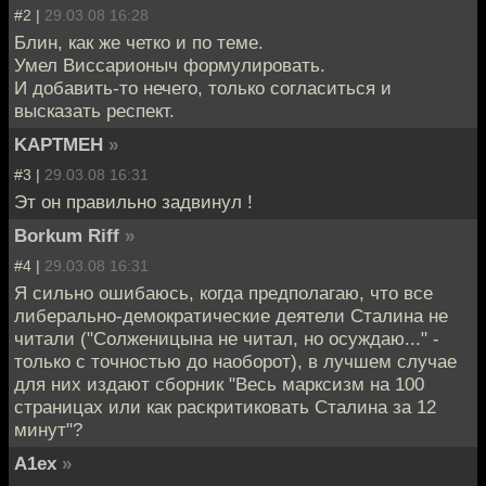
#2 |
29.03.08 16:28
Блин, как же четко и по теме.
Умел Виссарионыч формулировать.
И добавить-то нечего, только согласиться и
высказать респект.
KAPTMEH
»
#3 |
29.03.08 16:31
Эт он правильно задвинул !
Borkum Riff
»
#4 |
29.03.08 16:31
Я сильно ошибаюсь, когда предполагаю, что все
либерально-демократические деятели Сталина не
читали ("Солженицына не читал, но осуждаю..." -
только с точностью до наоборот), в лучшем случае
для них издают сборник "Весь марксизм на 100
страницах или как раскритиковать Сталина за 12
минут"?
A1ex
»