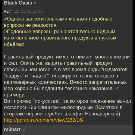
Black Oasis
»
#27 |
29.03.08 17:05
>Однако запретительными мерами подобные
вопросы не решаются.
>Подобные вопросы решаются только бодрым
изготовлением правильного продукта в нужных
объёмах.
Правильный продукт, имхо, отнимает много времени
и сил. Опять же, выдать правильный продукт
способны немногие. А в это время орды "надмозгов",
"надрук" и "надног" генерируют тонны отходов в
неимоверных количествах. Вместо запретительных
мер хорошо бы подошли телесные наказания, к
примеру.
Вот пример "искусства", за которое посажение на кол
оказалось бы слишком милосердным (Касаткин в
сторонке нервно теребит шарфик Новодворской):
http://porco.ru/content/view/262/16/
m0nstr
»