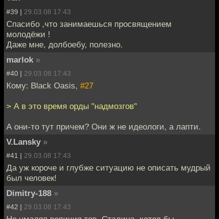
#39 |
29.03.08 17:43
Спасибо ,что занимаешься просвящением
молодёжи !
Даже мне, долбоебу, полезно.
marlok
»
#40 |
29.03.08 17:43
Кому: Black Oasis,
#27
> А в это время орды "надмозгов"
А они-то тут причем? Они ж не идеологи, а лапти.
V.Lansky
»
#41 |
29.03.08 17:43
Да уж короче и глубже ситуацию не описать мудрый
был человек!
Dimitry-188
»
#42 |
29.03.08 17:43
Не умаляя величия тов. Сталина, хотел бы