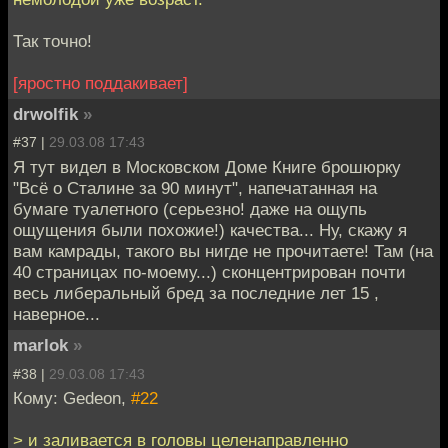
Так точно!
[яростно поддакивает]
drwolfik
»
#37 |
29.03.08 17:43
Я тут видел в Московском Доме Книге брошюрку
"Всё о Сталине за 90 минут", напечатанная на
бумаге туалетного (серьезно! даже на ощупь
ощущения были похожие!) качества... Ну, скажу я
вам камрады, такого вы нигде не прочитаете! Там (на
40 страницах по-моему...) сконцентрирован почти
весь либеральный бред за последние лет 15 ,
наверное...
marlok
»
#38 |
29.03.08 17:43
Кому: Gedeon,
#22
> и заливается в головы целенаправленно