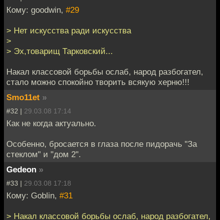
Кому: goodwin,
#29
> Нет искусства ради искусства
>
> Эх,товарищ Тарковский...
Накал классовой борьбы ослаб, народ разбогател,
стало можно спокойно творить всякую херню!!!
Smo11et
»
#32 |
29.03.08 17:14
Как не когда актуально.
Особенно, бросается в глаза после пидорачь "За
стеклом" и "дом 2".
Gedeon
»
#33 |
29.03.08 17:18
Кому: Goblin,
#31
> Накал классовой борьбы ослаб, народ разбогател,