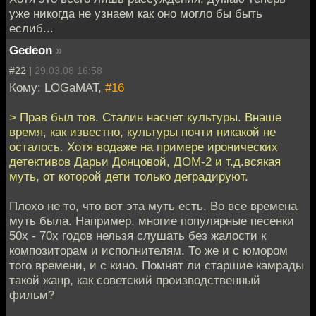
уже никогда не узнаем как оно могло бы быть
еслиб...
Gedeon
»
#22 |
29.03.08 16:58
Кому: LOGaMAT,
#16
> Прав был тов. Сталин насчет культуры. Внаше
время, как известно, культуры почти никакой не
осталось. Хотя водаже на примере иронических
детективов Дарьи Донцовой, ДОМ-2 и т.д.всякая
муть, от которой дети только деградируют.
Плохо не то, что вот эта муть есть. Во все времена
муть была. Например, многие популярные песенки
50х - 70х годов нельзя слушать без жалости к
композиторам и исполнителям. То же и с юмором
того времени, и с кино. Помнят ли старшие камрады
такой жанр, как советский производственный
фильм?