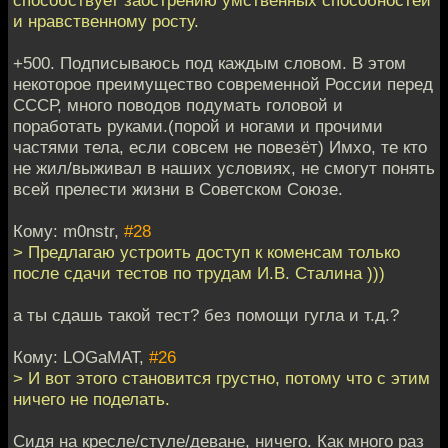
и нравственному росту.
+500. Подписываюсь под каждым словом. В этом
некоторое преимущество современной России перед
СССР, много поводов подумать головой и
поработать руками.(порой и ногами и прочими
частями тела, если совсем не повезёт) Имхо, те кто
не жил/выживал в наших условиях, не смогут понять
всей прелести жизни в Советском Союзе.
Кому: m0nstr,
#28
> Предлагаю устроить доступ к коменсам только
после сдачи тестов по трудам И.В. Сталина )))
а ты сдашь такой тест? без помощи гугла и т.д.?
Кому: LOGaMAT,
#26
> И вот этого становится грустно, потому что с этим
ничего не поделать.
Сидя на кресле/стуле/деване, ничего. Как много раз