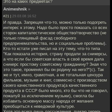
Это на каких предметах?
Animeshnik
»
#21 |
29.03.08 16:52
И правда. Запрещяя что-то, можно только подогреть
интерес к этому. Надо было просто показать со всех
сторон капиталестическое общество/творчество (не
только глянцевый фасад свободного
предпринемательства, но и социальные проблемы).
Кто-то кстати уже писал на эту тему, что-то типа
"Как показала история, страну продали за сникерсы,
а что если бы советская власть в своё время дала
сникерс простому советскому гражданину? Зная что
это такое, променял бы он родину на него?"(с). Так
же и тут, имхо, грамотная, а не тотальная цензура
фильмов, музыки и книг, совмесно с производством
своего качественного продукта(а качественного
продукта в СССР было много, кто бы что не говорил,
пожалуй за исключением музыки), смогла бы
избавить основную массу народа от желания
преобщиться к неведомой культуре.
Хотя это всего лишь рассуждения, думаю теперь