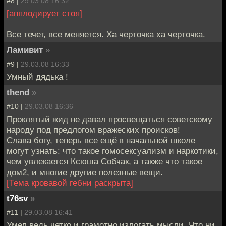
#8 |
29.03.08 16:32
[апплодирует стоя]
Все течет, все меняется. Ха черточка ха черточка.
Ламивит
»
#9 |
29.03.08 16:33
Умный дядька !
thend
»
#10 |
29.03.08 16:36
Проклятый жид не давал просвещаться советскому
народу под предлогом вражеских происков!
Слава богу, теперь все ещё в начальной школе
могут узнать: что такое гомосексуализм и наркотики,
чем увлекается Ксюша Собчак, а также что такое
дом2, и многие другие полезные вещи.
[Тема кровавой гебни раскрыта]
t76sv
»
#11 |
29.03.08 16:41
Умел ведь четко и грамотно излогать мысли. Что ни