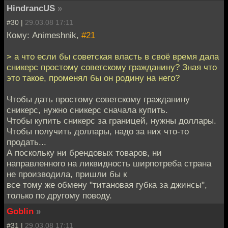
HindrancUS
»
#30 |
29.03.08 17:11
Кому: Animeshnik,
#21
> а что если бы советская власть в своё время дала
сникерс простому советскому гражданину? Зная что
это такое, променял бы он родину на него?
Чтобы дать простому советскому гражданину
сникерс, нужно сникерс сначала купить.
Чтобы купить сникерс за границей, нужны доллары.
Чтобы получить доллары, надо за них что-то
продать...
А поскольку ни брендовых товаров, ни
направленного на ликвидность ширпотреба страна
не производила, пришли бы к
все тому же обмену "титановая губка за джинсы",
только по другому поводу.
Goblin
»
#31 |
29.03.08 17:11