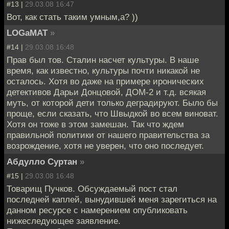
#13 |
29.03.08 16:47
Вот, как стать таким умным,а? ))
LOGaMAT
»
#14 |
29.03.08 16:48
Прав был тов. Сталин насчет культуры. В наше
время, как известно, культуры почти никакой не
осталось. Хотя во даже на примере иронических
детективов Дарьи Донцовой, ДОМ-2 и т.д. всякая
муть, от которой дети только деградируют. Было бы
проще, если сказать, что Швыдкой во всем виноват.
Хотя он тоже в этом замешан. Так что ждем
правильной политики от нашего правительства за
возрождение, хотя не уверен, что оно последует.
Абдулло Суртан
»
#15 |
29.03.08 16:48
Товарищ Пучков. Обсуждаемый пост стал
последней каплей, вынудившей меня зарегиться на
данном ресурсе с намерением опубликовать
нижеследующее заявление.