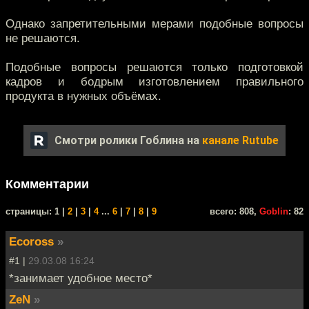
Однако запретительными мерами подобные вопросы
не решаются.
Подобные вопросы решаются только подготовкой
кадров и бодрым изготовлением правильного
продукта в нужных объёмах.
Смотри ролики Гоблина на
канале Rutube
Комментарии
cтраницы: 1 |
2
|
3
|
4
...
6
|
7
|
8
|
9
всего: 808,
Goblin
: 82
Ecoross
»
#1 |
29.03.08 16:24
*занимает удобное место*
ZeN
»