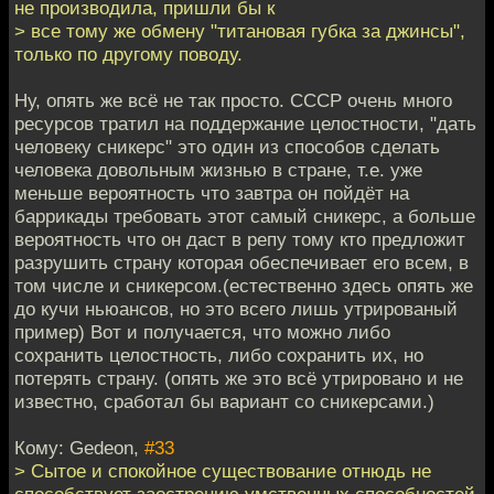
не производила, пришли бы к
> все тому же обмену "титановая губка за джинсы",
только по другому поводу.
Ну, опять же всё не так просто. СССР очень много
ресурсов тратил на поддержание целостности, "дать
человеку сникерс" это один из способов сделать
человека довольным жизнью в стране, т.е. уже
меньше вероятность что завтра он пойдёт на
баррикады требовать этот самый сникерс, а больше
вероятность что он даст в репу тому кто предложит
разрушить страну которая обеспечивает его всем, в
том числе и сникерсом.(естественно здесь опять же
до кучи ньюансов, но это всего лишь утрированый
пример) Вот и получается, что можно либо
сохранить целостность, либо сохранить их, но
потерять страну. (опять же это всё утрировано и не
известно, сработал бы вариант со сникерсами.)
Кому: Gedeon,
#33
> Сытое и спокойное существование отнюдь не
способствует заострению умственных способностей