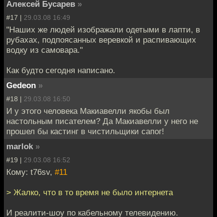
Алексей Бусарев
»
#17 |
29.03.08 16:49
"Наших же людей изображали одетыми в лапти, в
рубахах, подпоясанных веревкой и распивающих
водку из самовара."
Как будто сегодня написано.
Gedeon
»
#18 |
29.03.08 16:50
И у этого человека Макиавелли якобы был
настольным писателем? Да Макиавелли у него не
прошел бы кастинг в чистильщики сапог!
marlok
»
#19 |
29.03.08 16:52
Кому: t76sv,
#11
> Жалко, что в то время не было интернета
И реалити-шоу по кабельному телевидению.