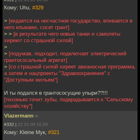
Кому: Uhu,
#329
>
[кидается на несчастное государство, впивается в
него клыками, сосет грант]
> >
[в результате чего новые танки и самолеты
хиреют со страшной силой]
>
>
[подумав, подходит, подключает электрический
грантососальный агрегат]
>
[со страшной силой хиреет авианосная программа,
а затем и нацпроекты "Здравоохранение" с
"Доступным жильем"]
И ты подался в грантососущие упыри??!!!
[тихонько точит зубы, подкрадывается к "Сельскому
хозяйству"]
Vlazermann
»
#332 |
22.01.09 16:59
Кому: Kleine Мук,
#321