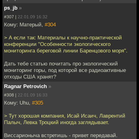
ps_jb
»
#307 |
22.01.09 16:32
Кому: Матерый,
#304
> А если так: Материалы к научно-практической
конференции "Особенности экологического
мониторинга береговой линии Баренцового моря".
Дать тебе статью почитать про экологический
мониторинг горы, под которой все радиоактивные
отходы США хранят?
Ragnar Petrovich
»
#308 |
22.01.09 16:33
Кому: Uhu,
#305
> Тут хорошая компания, Исай Исаич, Лаврентий
Палыч, Левка Троцкий иногда заглядывает.
Виссарионыча встретишь - привет передавай.