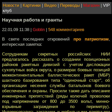
Новости
|
Картинки
|
Видео
|
Переводы
|
Магазин
|
VIP
клуб
Научная работа и гранты
22.01.09 11:38
|
Goblin
|
548 комментариев
В свете последних откровений
про патриотизм
,
интересная заметка:
Сотрудникам секретных российских НИИ
предлагалось рассказать о создании позиционных
районов ракетных дивизий с учетом дислокации
сухопутных войск округа, о размерах боевых позиций
межконтинентальных баллистических ракет (МБР)
шахтного базирования типа "одиночный старт", об
организации несения службы батальонов боевого
обеспечения и охраны. Просили также дать описание
инженерных препятствий (ряды колючей проволоки
под напряжением от 800 до 3500 вольт, минно-
взрывные заграждения по периметру).
Интересовались заказчики и мобильными ракетными