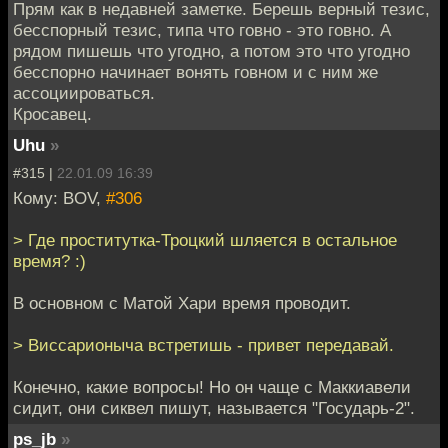
Прям как в недавней заметке. Берешь верный тезис,
бесспорный тезис, типа что говно - это говно. А
рядом пишешь что угодно, а потом это что угодно
бесспорно начинает вонять говном и с ним же
ассоциироваться.
Кросавец.
Uhu
»
#315 |
22.01.09 16:39
Кому: BOV,
#306
> Где проститутка-Троцкий шляется в остальное
время? :)
В основном с Матой Хари время проводит.
> Виссарионыча встретишь - привет передавай.
Конечно, какие вопросы! Но он чаще с Маккиавели
сидит, они сиквел пишут, называется "Государь-2".
ps_jb
»