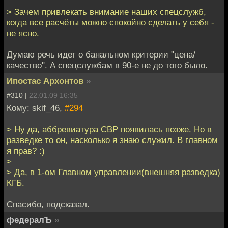
> Зачем привлекать внимание наших спецслужб,
когда все расчёты можно спокойно сделать у себя -
не ясно.
Думаю речь идет о банальном критерии "цена/
качество". А спецслужбам в 90-е не до того было.
Ипостас Архонтов
»
#310 |
22.01.09 16:35
Кому: skif_46,
#294
> Ну да, аббревиатура СВР появилась позже. Но в
разведке то он, насколько я знаю служил. В главном
я прав? :)
>
> Да, в 1-ом Главном управлении(внешняя разведка)
КГБ.
Спасибо, подсказал.
федералЪ
»