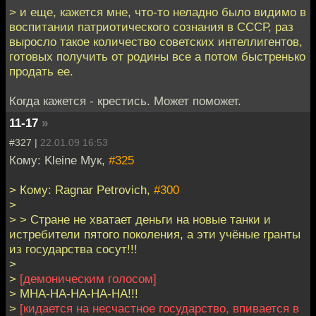
> и еще, кажется мне, что-то неладно было видимо в
воспитании патриотического сознания в СССР, раз
выросло такое количество советских интеллигентов,
готовых получить от родины все а потом быстренько
продать ее.
Когда кажется - крестись. Может поможет.
11-17
»
#327 |
22.01.09 16:53
Кому: Kleine Мук,
#325
> Кому: Ragnar Petrovich,
#300
>
> > Стране не хватает деньги на новые танки и
истребители пятого поколения, а эти учёные гранты
из государства сосут!!!
>
>
[демоническим голосом]
> MHA-HA-HA-HA-HA!!!
>
[кидается на несчастное государство, впивается в