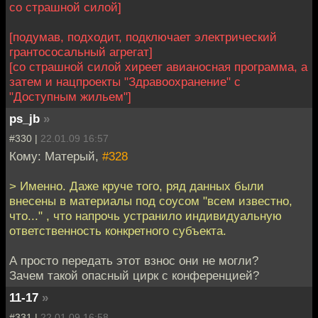
со страшной силой]
[подумав, подходит, подключает электрический
грантососальный агрегат]
[со страшной силой хиреет авианосная программа, а
затем и нацпроекты "Здравоохранение" с
"Доступным жильем"]
ps_jb
»
#330 |
22.01.09 16:57
Кому: Матерый,
#328
> Именно. Даже круче того, ряд данных были
внесены в материалы под соусом "всем известно,
что..." , что напрочь устранило индивидуальную
ответственность конкретного субъекта.
А просто передать этот взнос они не могли?
Зачем такой опасный цирк с конференцией?
11-17
»
#331 |
22.01.09 16:58