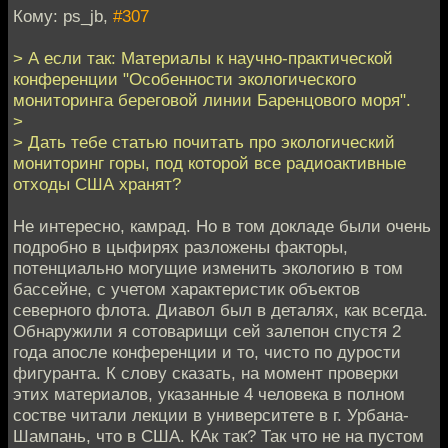
Кому: ps_jb,
#307
> А если так: Материалы к научно-практической
конференции "Особенности экологического
мониторинга береговой линии Баренцового моря".
>
> Дать тебе статью почитать про экологический
мониторинг горы, под которой все радиоактивные
отходы США хранят?
Не интересно, камрад. Но в том докладе были очень
подробно в цыфирях разложены факторы,
потенциально могущие изменить экологию в том
бассейне, с учетом характеристик объектов
северного флота. Диавол был в деталях, как всегда.
Обнаружили я сотоварищи сей залепон спустя 2
года апосле конференции и то, чисто по дурости
фигуранта. К слову сказать, на момент проверки
этих материалов, указанные 4 человека в полном
состве читали лекции в университете в г. Урбана-
Шампань, что в США. КАк так? Так что не на пустом