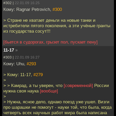
#302 |
22.01.09 16:25
Кому: Ragnar Petrovich,
#300
> Стране не хватает деньги на новые танки и
истребители пятого поколения, а эти учёные гранты
из государства сосут!!!
[бьется в судорогах, грызет пол, пускает пену]
11-17
»
#303 |
22.01.09 16:27
Кому: Uhu,
#293
> Кому: 11-17,
#279
>
> > Камрад, а ты уверен, что
[современной]
России
нужна своя наука
[вообще]
>
> Нужна, ясное дело, однако поезд уже ушел. Визги
про шарашки не помогут - науки той, что была, когда
четверть всех научных работ мира была написана