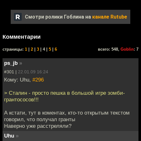
Смотри ролики Гоблина на
канале Rutube
Комментарии
cтраницы:
1
|
2
|
3
| 4 |
5
|
6
всего: 548,
Goblin
: 7
ps_jb
»
#301 |
22.01.09 16:24
Кому: Uhu,
#296
> Сталин - просто пешка в большой игре зомби-
грантососов!!!
А кстати, тут в коментах, кто-то открытым текстом
говорил, что получал гранты
Наверно уже расстреляли?
Uhu
»