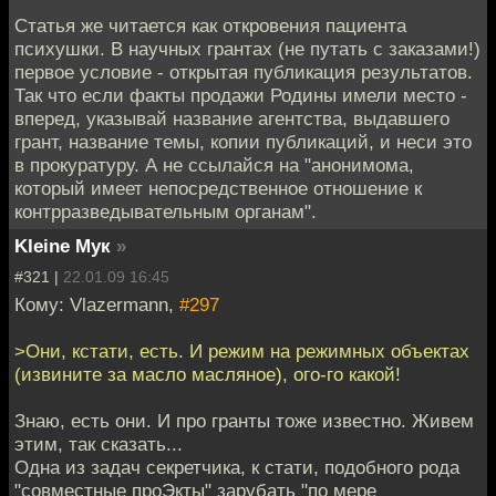
Статья же читается как откровения пациента
психушки. В научных грантах (не путать с заказами!)
первое условие - открытая публикация результатов.
Так что если факты продажи Родины имели место -
вперед, указывай название агентства, выдавшего
грант, название темы, копии публикаций, и неси это
в прокуратуру. А не ссылайся на "анонимома,
который имеет непосредственное отношение к
контрразведывательным органам".
Kleine Мук
»
#321 |
22.01.09 16:45
Кому: Vlazermann,
#297
>Они, кстати, есть. И режим на режимных объектах
(извините за масло масляное), ого-го какой!
Знаю, есть они. И про гранты тоже известно. Живем
этим, так сказать...
Одна из задач секретчика, к стати, подобного рода
"совместные проЭкты" зарубать "по мере