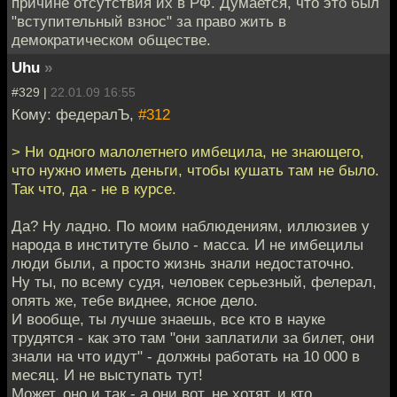
причине отсутствия их в РФ. Думается, что это был
"вступительный взнос" за право жить в
демократическом обществе.
Uhu
»
#329 |
22.01.09 16:55
Кому: федералЪ,
#312
> Ни одного малолетнего имбецила, не знающего,
что нужно иметь деньги, чтобы кушать там не было.
Так что, да - не в курсе.
Да? Ну ладно. По моим наблюдениям, иллюзиев у
народа в институте было - масса. И не имбецилы
люди были, а просто жизнь знали недостаточно.
Ну ты, по всему судя, человек серьезный, фелерал,
опять же, тебе виднее, ясное дело.
И вообще, ты лучше знаешь, все кто в науке
трудятся - как это там "они заплатили за билет, они
знали на что идут" - должны работать на 10 000 в
месяц. И не выступать тут!
Может, оно и так - а они вот, не хотят, и кто