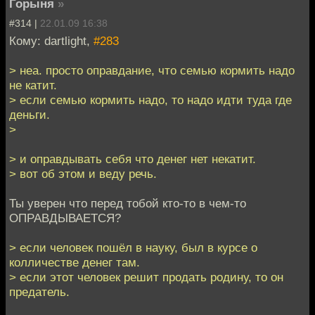
Горыня
»
#314 |
22.01.09 16:38
Кому: dartlight,
#283
> неа. просто оправдание, что семью кормить надо
не катит.
> если семью кормить надо, то надо идти туда где
деньги.
>
> и оправдывать себя что денег нет некатит.
> вот об этом и веду речь.
Ты уверен что перед тобой кто-то в чем-то
ОПРАВДЫВАЕТСЯ?
> если человек пошёл в науку, был в курсе о
колличестве денег там.
> если этот человек решит продать родину, то он
предатель.