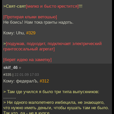
>Свят-свят
[мелко и бысто крестится]
!!!
[Протирая клыки ветошью]
Не боись! Нам тока гранты надоть.
Кому: Uhu,
#329
>
[подумав, подходит, подключает электрический
грантососальный агрегат]
[берет идею на заметку]
skif_46
»
#335 |
22.01.09 17:03
Кому: федералЪ,
#312
> Там где учился я было три типа выпускников:
..........
> Ни одного малолетнего имбецила, не знающего,
что нужно иметь деньги, чтобы кушать там не было.
Так что, да - не в курсе.