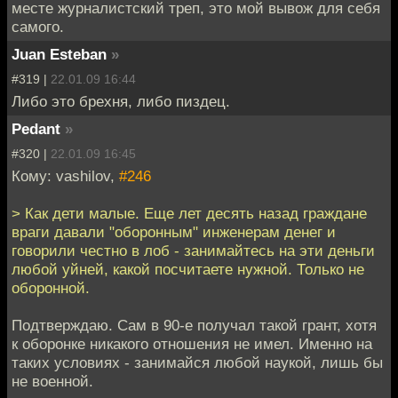
месте журналистский треп, это мой вывож для себя
самого.
Juan Esteban
»
#319 |
22.01.09 16:44
Либо это брехня, либо пиздец.
Pedant
»
#320 |
22.01.09 16:45
Кому: vashilov,
#246
> Как дети малые. Еще лет десять назад граждане
враги давали "оборонным" инженерам денег и
говорили честно в лоб - занимайтесь на эти деньги
любой уйней, какой посчитаете нужной. Только не
оборонной.
Подтверждаю. Сам в 90-е получал такой грант, хотя
к оборонке никакого отношения не имел. Именно на
таких условиях - занимайся любой наукой, лишь бы
не военной.