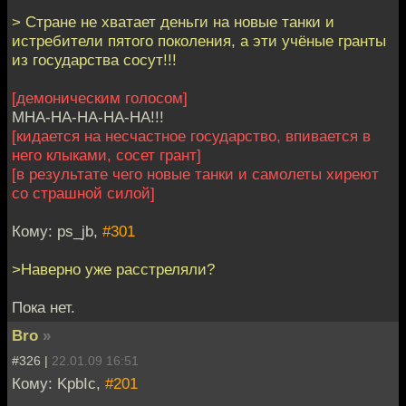
> Стране не хватает деньги на новые танки и
истребители пятого поколения, а эти учёные гранты
из государства сосут!!!
[демоническим голосом]
MHA-HA-HA-HA-HA!!!
[кидается на несчастное государство, впивается в
него клыками, сосет грант]
[в результате чего новые танки и самолеты хиреют
со страшной силой]
Кому: ps_jb,
#301
>Наверно уже расстреляли?
Пока нет.
Bro
»
#326 |
22.01.09 16:51
Кому: KpbIc,
#201