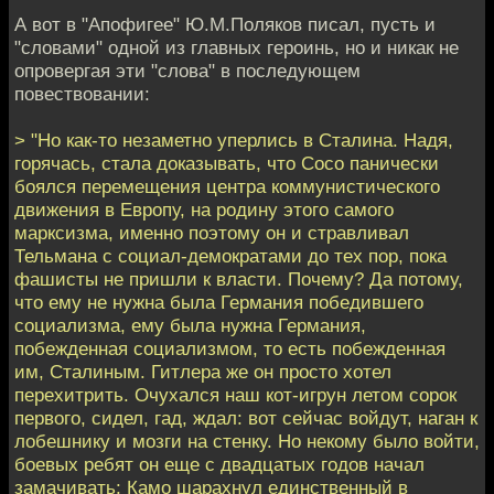
А вот в "Апофигее" Ю.М.Поляков писал, пусть и
"словами" одной из главных героинь, но и никак не
опровергая эти "слова" в последующем
повествовании:
> "Но как-то незаметно уперлись в Сталина. Надя,
горячась, стала доказывать, что Сосо панически
боялся перемещения центра коммунистического
движения в Европу, на родину этого самого
марксизма, именно поэтому он и стравливал
Тельмана с социал-демократами до тех пор, пока
фашисты не пришли к власти. Почему? Да потому,
что ему не нужна была Германия победившего
социализма, ему была нужна Германия,
побежденная социализмом, то есть побежденная
им, Сталиным. Гитлера же он просто хотел
перехитрить. Очухался наш кот-игрун летом сорок
первого, сидел, гад, ждал: вот сейчас войдут, наган к
лобешнику и мозги на стенку. Но некому было войти,
боевых ребят он еще с двадцатых годов начал
замачивать: Камо шарахнул единственный в