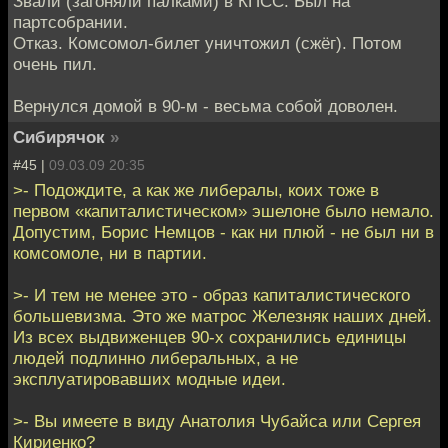
Звали (загоняли палками) в КПСС. Был на
партсобрании.
Отказ. Комсомол-билет уничтожил (сжёг). Потом
очень пил.
Вернулся домой в 90-м - весьма собой доволен.
Сибирячок
»
#45 |
09.03.09 20:35
>- Подождите, а как же либералы, коих тоже в
первом «капиталистическом» эшелоне было немало.
Допустим, Борис Немцов - как ни плюй - не был ни в
комсомоле, ни в партии.
>- И тем не менее это - образ капиталистического
большевизма. Это же матрос Железняк наших дней.
Из всех выдвиженцев 90-х сохранились единицы
людей подлинно либеральных, а не
эксплуатировавших модные идеи.
>- Вы имеете в виду Анатолия Чубайса или Сергея
Кириенко?