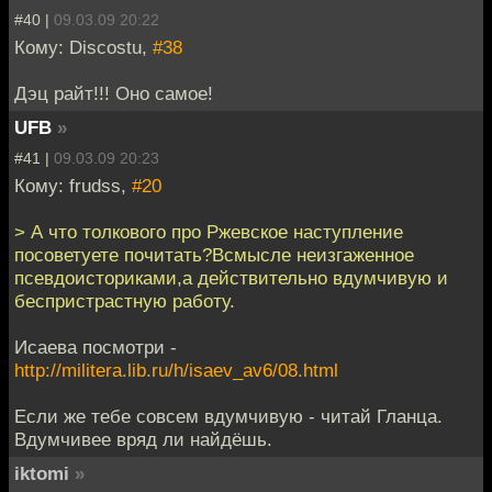
#40 |
09.03.09 20:22
Кому: Discostu,
#38
Дэц райт!!! Оно самое!
UFB
»
#41 |
09.03.09 20:23
Кому: frudss,
#20
> А что толкового про Ржевское наступление
посоветуете почитать?Всмысле неизгаженное
псевдоисториками,а действительно вдумчивую и
беспристрастную работу.
Исаева посмотри -
http://militera.lib.ru/h/isaev_av6/08.html
Если же тебе совсем вдумчивую - читай Гланца.
Вдумчивее вряд ли найдёшь.
iktomi
»