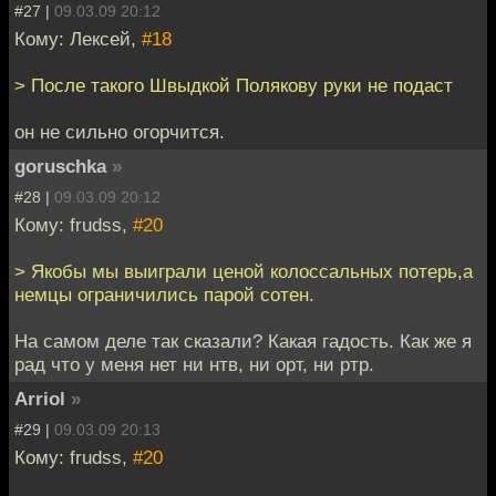
#27 |
09.03.09 20:12
Кому: Лексей,
#18
> После такого Швыдкой Полякову руки не подаст
он не сильно огорчится.
goruschka
»
#28 |
09.03.09 20:12
Кому: frudss,
#20
> Якобы мы выиграли ценой колоссальных потерь,а
немцы ограничились парой сотен.
На самом деле так сказали? Какая гадость. Как же я
рад что у меня нет ни нтв, ни орт, ни ртр.
Arriol
»
#29 |
09.03.09 20:13
Кому: frudss,
#20