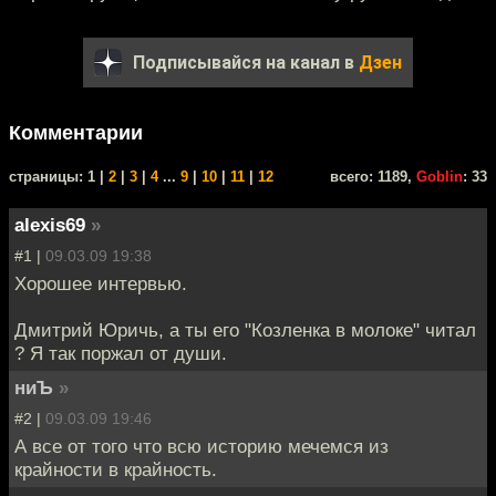
Подписывайся на канал в
Дзен
Комментарии
cтраницы: 1 |
2
|
3
|
4
...
9
|
10
|
11
|
12
всего: 1189,
Goblin
: 33
alexis69
»
#1 |
09.03.09 19:38
Хорошее интервью.
Дмитрий Юричь, а ты его "Козленка в молоке" читал
? Я так поржал от души.
ниЪ
»
#2 |
09.03.09 19:46
А все от того что всю историю мечемся из
крайности в крайность.