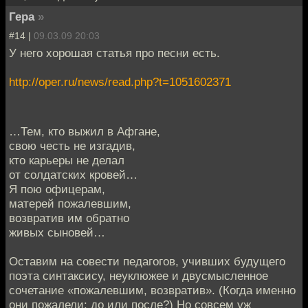
Гера
»
#14 |
09.03.09 20:03
У него хорошая статья про песни есть.
http://oper.ru/news/read.php?t=1051602371
…Тем, кто выжил в Афгане,
свою честь не изгадив,
кто карьеры не делал
от солдатских кровей…
Я пою офицерам,
матерей пожалевшим,
возвратив им обратно
живых сыновей…
Оставим на совести педагогов, учивших будущего
поэта синтаксису, неуклюжее и двусмысленное
сочетание «пожалевшим, возвратив». (Когда именно
они пожалели: до или после?) Но совсем уж