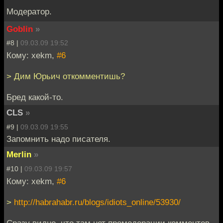
Модератор.
Goblin
»
#8 |
09.03.09 19:52
Кому: xekm,
#6
> Дим Юрьич откомментишь?
Бред какой-то.
CLS
»
#9 |
09.03.09 19:55
Запомнить надо писателя.
Merlin
»
#10 |
09.03.09 19:57
Кому: xekm,
#6
>
http://habrahabr.ru/blogs/idiots_online/53930/
Сразу видно, что там нет премодерации комментов.