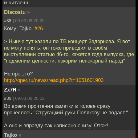
и читаешь.
Discostu
»
#38 |
09.03.09 20:20
Кому: Tajko,
#26
> Нынче тут казали по ТВ концерт Задорнова. Я вот
не могу понять, он тоже приводил в своём
выступлении статью 46-го, кажется года выпуска, где
"подменим ценности, покорим непокорный народ"
Не про это?
http://oper.ru/news/read.php?t=1051601903
Zx7R
»
#39 |
09.03.09 20:22
Во время прочтения заметки в голове сразу
пронеслось "Стругацкий руки Полякову не подаст."
А оно и вправду так написано снизу. Отож!
Tajko
»