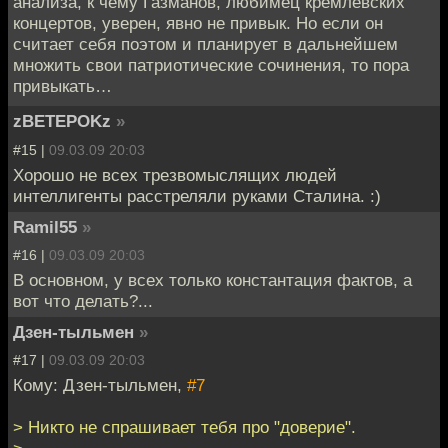
анализа, к чему Газманов, любимец кремлёвских
концертов, уверен, явно не привык. Но если он
считает себя поэтом и планирует в дальнейшем
множить свои патриотические сочинения, то пора
привыкать…
zBETEPOKz
»
#15 |
09.03.09 20:03
Хорошо не всех трезвомыслящих людей
интеллигенты расстреляли руками Сталина. :)
Ramil55
»
#16 |
09.03.09 20:03
В основном, у всех только константация фактов, а
вот что делать?...
Дзен-тыльмен
»
#17 |
09.03.09 20:03
Кому: Дзен-тыльмен,
#7
> Никто не спрашивает тебя про "доверие".
>