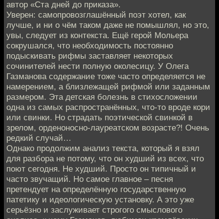
автор «Ста дней до приказа».
Уверен: самопровозглашённый поэт хотел, как
лучше, и ни о чём таком даже не помышлял, но это,
увы, следует из контекста. Ещё герой Мольера
сокрушался, что необходимость постоянно
подыскивать рифмы заставляет некоторых
сочинителей нести полную околесицу. У Олега
Газманова содержание тоже часто определяется не
намерением, а близлежащей рифмой или заданным
размером. Эта детская болезнь в стихосложении
одна из самых распространённых, что-то вроде кори
или свинки. Но страдать поэтической свинкой в
зрелом, орденоносно-лауреатском возрасте?! Очень
редкий случай…
Однако продолжим анализ текста, который я взял
для разбора не потому, что он худший из всех, что
поют сегодня. Не худший. Просто он типичный и
часто звучащий. Но самое главное – песня
претендует на определённую государственную
патетику и идеологическую установку. А это уже
серьёзно и заслуживает строгого смыслового