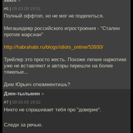
xekm
»
#6 |
09.03.09 19:51
Полный оффтоп, но не мог не поделиться.
Мегашедевр российского игростроения - "Сталин
против марсиан"
http://habrahabr.ru/blogs/idiots_online/53930/
Трейлер это просто жесть. Похоже легкие наркотики
уже не вставляют и авторы перешли на более
тяжелые...
Дим Юрьич откомментишь?
Дзен-тыльмен
»
#7 |
09.03.09 19:52
Никто не спрашивает тебя про "доверие".
Следи за речью.