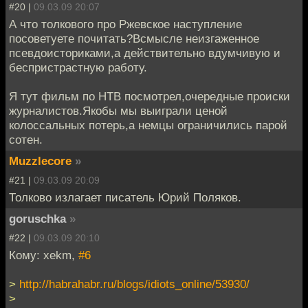
#20 |
09.03.09 20:07
А что толкового про Ржевское наступление
посоветуете почитать?Всмысле неизгаженное
псевдоисториками,а действительно вдумчивую и
беспристрастную работу.
Я тут фильм по НТВ посмотрел,очередные происки
журналистов.Якобы мы выиграли ценой
колоссальных потерь,а немцы ограничились парой
сотен.
Muzzlecore
»
#21 |
09.03.09 20:09
Толково излагает писатель Юрий Поляков.
goruschka
»
#22 |
09.03.09 20:10
Кому: xekm,
#6
>
http://habrahabr.ru/blogs/idiots_online/53930/
>