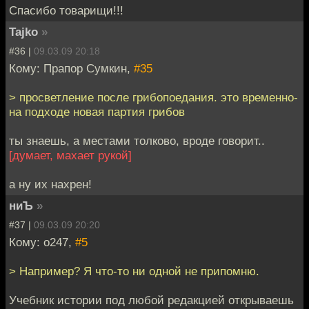
Спасибо товарищи!!!
Tajko
»
#36 |
09.03.09 20:18
Кому: Прапор Сумкин,
#35
> просветление после грибопоедания. это временно-
на подходе новая партия грибов
ты знаешь, а местами толково, вроде говорит..
[думает, махает рукой]
а ну их нахрен!
ниЪ
»
#37 |
09.03.09 20:20
Кому: o247,
#5
> Например? Я что-то ни одной не припомню.
Учебник истории под любой редакцией открываешь