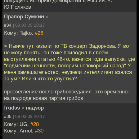
пощадить историю демократии в России."©
Ю.Поляков
Прапор Сумкин
»
#34 |
09.03.09 20:17
Кому: Tajko,
#26
> Нынче тут казали по ТВ концерт Задорнова. Я вот
не могу понять, он тоже приводил в своём
выступлении статью 46-го, кажется года выпуска, где
"подменим ценности, покорим непокорный народ" У
меня замешательство, неужели интеллигент взялся
за ум? Или я что-то упустил?
просветление после грибопоедания. это временно-
на подходе новая партия грибов
frudss
»
надзор
#35 |
09.03.09 20:17
Кому: UG,
#28
Кому: Arriol,
#30