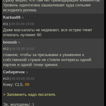
Уровень идиотизма зашкаливает куда сильнее
исходного ролика.
Karkas69
»
#11 |
09.03.09 19:58
Даже масхалаты не недевают, все острее тянет
откопать пулемет 60
bossob
»
#12 |
09.03.09 20:03
главное, чтобы за призывами к уважению к
собственной стране не стояли интересы одной
партии и одной точки зрения.
Сибирячок
»
#13 |
09.03.09 20:03
Кому: CLS,
#9
> Запомнить надо писателя.
Эх, молодежь! :)