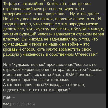
Тифлисе автомобиль, Котовского пристрелил
взревновавший муж-рогоносец, Фрунзе на
хирургическом столе прирезали… Ну, и так далее…
Но к нему все-таки вошли, вползли: спаси, отец! И
тогда он понял, что теперь с этим народом можно
делать все, хоть дустом посыпать, ибо уже в минуту
зачатия будущий человек заражается страхом перед
властью! Вы никогда не задумывались о том, что
сумасшедший героизм наших на войне – это
кровавый способ хоть как-то возместить свою
рабскую униженность в собственном Отечестве?"
Или "художественное" произведение"/повесть не
отражает мировоззрения автора, или автор "осознал
и исправился", так как, сейчас у Ю.М.Полякова -
интервью правильные и толковые.
А как нонешняя проза?Камрады, кто читал,
поделитесь - стоит тратить время?
mau
»
#32 |
09.03.09 20:14