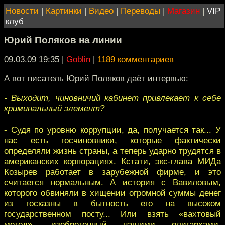
Новости
|
Картинки
|
Видео
|
Переводы
|
Магазин
|
VIP
клуб
Юрий Поляков на линии
09.03.09 19:35
|
Goblin
|
1189 комментариев
А вот писатель Юрий Поляков даёт интервью:
- Выходит, чиновничий кабинет привлекает к себе
криминальный элемент?
- Судя по уровню коррупции, да, получается так... У
нас есть госчиновники, которые фактически
определяли жизнь страны, а теперь ударно трудятся в
американских корпорациях. Кстати, экс-глава МИДа
Козырев работает в зарубежной фирме, и это
считается нормальным. А история с Вавиловым,
которого обвиняли в хищении огромной суммы денег
из госказны в бытность его на высоком
государственном посту... Или взять «вахтовый
метод», изобретенный нашими олигархами.