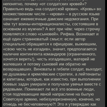
непонятно, почему «от солдатских кровей»?
Правильно ведь «на солдатской крови». «Кровь» во
множественном числе – «крови» – в русском языке
означает ежемесячные дамские недомогания. При
чём тут воины-интернационалисты, состоявшие в
основном из мужчин? А вот при чём: через строчку
появляется слово «сыновей». Рифма. Возникает и
ещё один странноватый смысл: если автор
специально обращается к офицерам, выжившим,
«свою честь не изгадив», значит, предполагается
наличие контингента командиров (ограниченного,
хочется верить!), честь изгадивших, матерей не
жалевших и потому сыновей им обратно не
возвращавших. Виноваты в гибели солдат, выходит,
не душманы и кремлёвские стратеги, а лейтенанты
и капитаны, которые, как известно, при выполнении
боевых задач умирали и получали увечья вместе с
рядовыми. Понимают ли всё это военные люди,
стоя подпевающие явной напраслине на былую
Советскую армию, небезукоризненную, конечно, но
отнюдь не бесчеловечную?! Это я утверждаю как