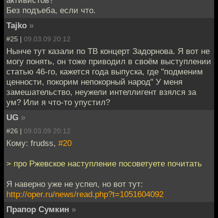
активистов?
Без подъеба, если что.
Tajko
»
#25 |
09.03.09 20:12
Нынче тут казали по ТВ концерт Задорнова. Я вот не
могу понять, он тоже приводил в своём выступлении
статью 46-го, кажется года выпуска, где "подменим
ценности, покорим непокорный народ" У меня
замешательство, неужели интеллигент взялся за
ум? Или я что-то упустил?
UG
»
#26 |
09.03.09 20:12
Кому: frudss,
#20
> про Ржевское наступление посоветуете почитать
Я наверно уже не успел, но вот тут:
http://oper.ru/news/read.php?t=1051604092
Прапор Сумкин
»