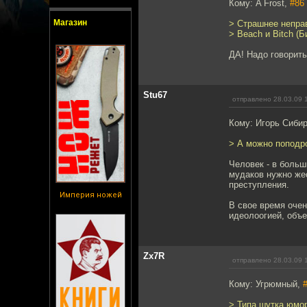
Кому: A Frost,
#86
Магазин
> Страшнее непра
> Beach и Bitch (Б
ДА! Надо говорит
Stu67
отправлено 28.03.09 
Кому: Игорь Сиби
> А можно поподр
Человек - в больш
мудаков нужно жес
преступления.
Империя ножей
В свое время очен
идеолоогией, объе
Zx7R
отправлено 28.03.09 
Кому: Угрюмный,
> Типа шутка юмо