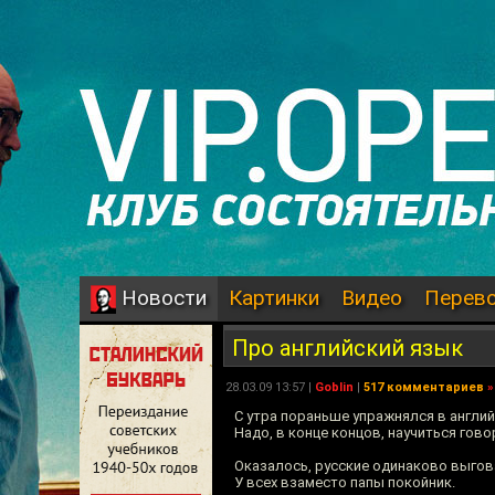
Картинки
Видео
Перев
Новости
Про английский язык
28.03.09 13:57 |
Goblin
|
517 комментариев
»
С утра пораньше упражнялся в англи
Надо, в конце концов, научиться гово
Оказалось, русские одинаково выгов
У всех взаместо папы покойник.