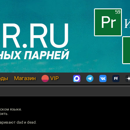
оды
Магазин
VIP
йском языке.
рить.
аривают dad и dead.