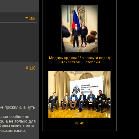
# 109
Медаль ордена "За заслуги перед
Отечеством" II степени
# 110
ке прожили, а чуть
мания вообще не
а, а не только для
РВИО
барам каких только
лийском языке,