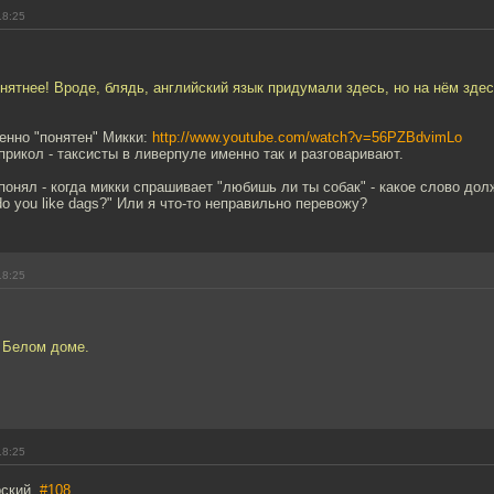
18:25
понятнее! Вроде, блядь, английский язык придумали здесь, но на нём здес
енно "понятен" Микки:
http://www.youtube.com/watch?v=56PZBdvimLo
прикол - таксисты в ливерпуле именно так и разговаривают.
е понял - когда микки спрашивает "любишь ли ты собак" - какое слово д
do you like dags?" Или я что-то неправильно перевожу?
18:25
в Белом доме.
18:25
рский,
#108