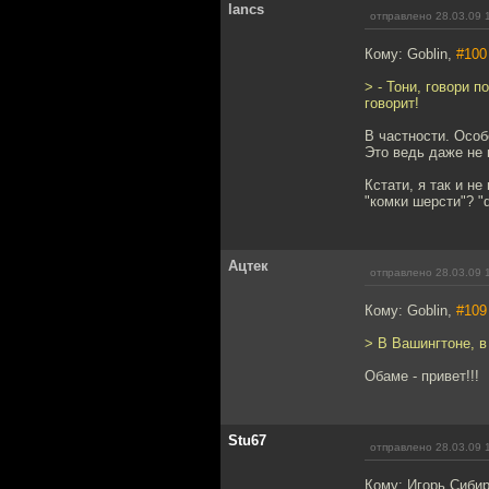
lancs
отправлено 28.03.09 
Кому: Goblin,
#100
> - Тони, говори 
говорит!
В частности. Особ
Это ведь даже не 
Кстати, я так и н
"комки шерсти"? "
Ацтек
отправлено 28.03.09 
Кому: Goblin,
#109
> В Вашингтоне, 
Обаме - привет!!!
Stu67
отправлено 28.03.09 
Кому: Игорь Сиби