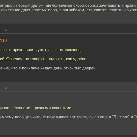
ветовал, первым делом, англоязычные скороговорки зачитывать и прави
 сочетание двух простых слов, в английском, становится просто невыго
18:24
#110
 не как прикольная чурка, а как американец.
ий Юрьевич, но говорить надо так, как удобно.
ение, что в психлечебницах день открытых дверей.
18:24
оянно персонажи с разными акцентами.
-моему вообще никто не показывает вот такое, было ещё в "51 state" и "tr