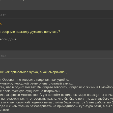
18:22
05
зговорную практику думаете получать?
Белом доме.
18:23
 не как прикольная чурка, а как американец.
 Юрьевич, но говорить надо так, как удобно.
культуру неродной речи- очень сильный замах.
ак, что в одних местах Вы будете говорить, будто всю жизнь в Нью-Йор
е свою русскую сущность с потрохами.
ике акцентов множество. А уж во всём остальном мире на акценты вни
 получается так, что говорить нужно, что бы было понятно для любого ух
 это я так, свои наблюдения из-за стойки бара пишу. За 5 лет работы по 
дел и с кем только разговаривать не приходилось- культура речи, в анг
мытое.