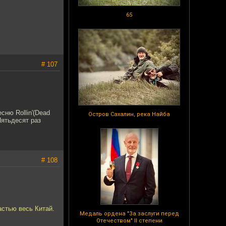
65
# 107
сню Rollin'(Dead
Остров Сахалин, река Найба
Пятьдесят раз
# 108
астью весь Китай.
Медаль ордена "За заслуги перед
Отечеством" II степени