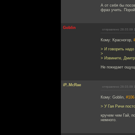
А от себя бы посо
фраз учить. Порой
Goblin
отправлено 28.03.09 
Кому: Красногор,
> И говорить надо
>
> Извините, Дмитр
Не покидает ощущ
iP..McRae
отправлено 28.03.09 
Кому: Goblin,
#106
> У Гая Ричи пост
кручем чем Гай, по
немного.