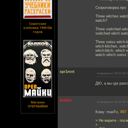
Скороговорка про
Three witches watc
watch?
Советские
учебники 1940-50х
Three switched wit
годов
switched witch wat
Three swiss witch-b
witch-bitches, wat
witch-bitch, which 
watch which swiss 
xpr1mnt
отправлено 28.03.09 
ДЮ, а вы где разг
Goblin
отправлено 28.03.09 
Магазин
ОПЕРМАЙКИ
Кому: maxFx,
#97
> Не верите - посм
>