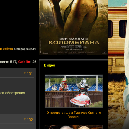
ие сайтов
в megagroup.ru
сего: 517,
Goblin
: 26
Видео
# 101
го обострения.
О предстоящем Турнире Святого
Георгия
# 102