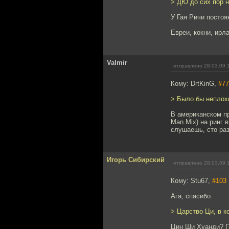
> ДЮ до сих пор н
У Гая Ричи постоя
Евреи, кокни, ирл
Valmir
отправлено 28.03.09 
Кому: DrtKinG,
#77
> Было бы неплохо
В американском пр
Man Mix) на ринг 
слушаешь, сто раз
Игорь Сибирский
отправлено 28.03.09 
Кому: Stu67,
#103
Ага, спасибо.
> Царство Ци, в к
Цин Ши Хуанди? П