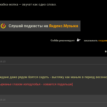
жабка-жопка — звучат как одно слово.
Слушай подкасты на
Яндекс.Музыка
Goblin рекомендует
заказывать
создан
в
18:13
ждане даже рядом боятся сидеть - выгляжу как маньяк в период весенно
ырканье глазом изподлобья - ховается подальше]
18:14