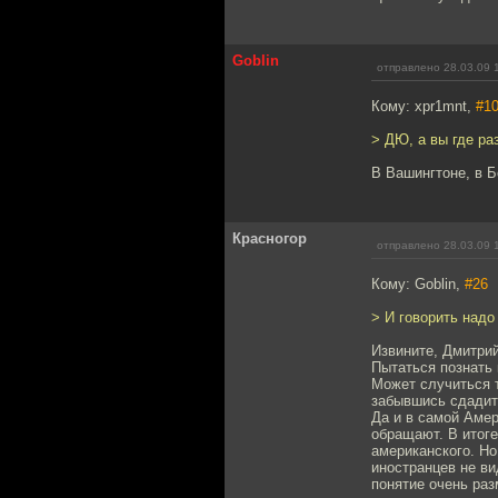
Goblin
отправлено 28.03.09 
Кому: xpr1mnt,
#1
> ДЮ, а вы где ра
В Вашингтоне, в 
Красногор
отправлено 28.03.09 
Кому: Goblin,
#26
> И говорить надо
Извините, Дмитрий
Пытаться познать 
Может случиться т
забывшись сдадит
Да и в самой Амер
обращают. В итоге
американского. Но
иностранцев не ви
понятие очень раз