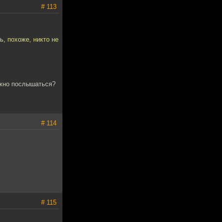
# 113
ь, похоже, никто не
олжно послышаться?
# 114
# 115