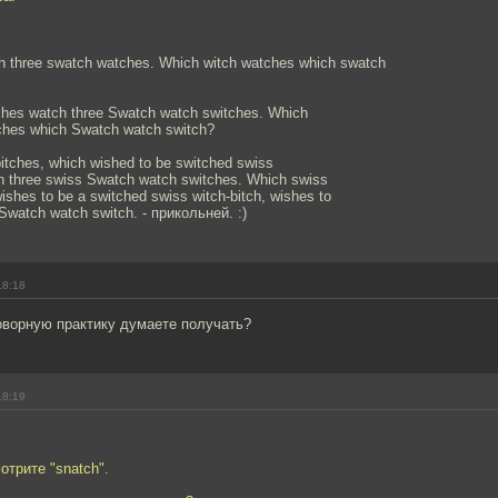
h three swatch watches. Which witch watches which swatch
ches watch three Swatch watch switches. Which
ches which Swatch watch switch?
itches, which wished to be switched swiss
ch three swiss Swatch watch switches. Which swiss
wishes to be a switched swiss witch-bitch, wishes to
Swatch watch switch. - прикольней. :)
18:18
оворную практику думаете получать?
18:19
отрите "snatch".