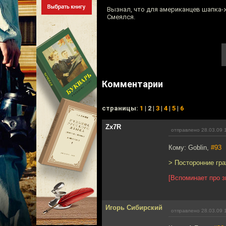
Вызнал, что для американцев шапка-
Смеялся.
Комментарии
cтраницы:
1
| 2 |
3
|
4
|
5
|
6
Zx7R
отправлено 28.03.09 
Кому: Goblin,
#93
> Посторонние гра
[Вспоминает про з
Игорь Сибирский
отправлено 28.03.09 