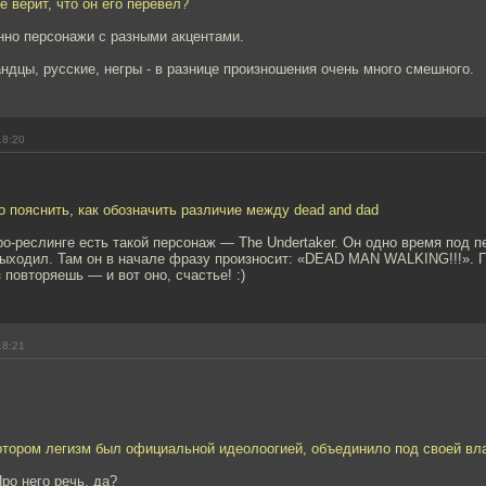
е верит, что он его перевел?
нно персонажи с разными акцентами.
андцы, русские, негры - в разнице произношения очень много смешного.
18:20
 пояснить, как обозначить различие между dead and dad
о-реслинге есть такой персонаж — The Undertaker. Он одно время под пе
выходил. Там он в начале фразу произносит: «DEAD MAN WALKING!!!». 
 повторяешь — и вот оно, счастье! :)
18:21
отором легизм был официальной идеолоогией, объединило под своей вл
ро него речь, да?