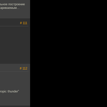
льное построение
вариваемым...
# 111
# 112
opic thunder"