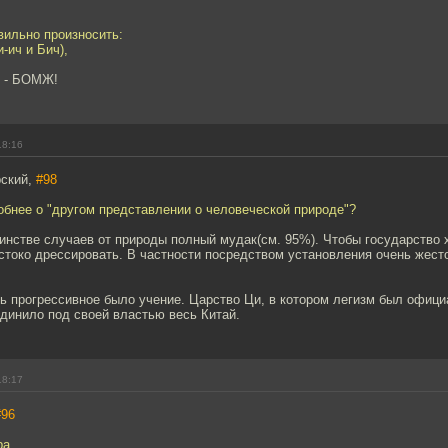
вильно произносить:
и-ич и Бич),
ь - БОМЖ!
18:16
рский,
#98
обнее о "другом представлении о человеческой природе"?
инстве случаев от природы полный мудак(см. 95%). Чтобы государство 
токо дрессировать. В частности посредством установления очень жесто
ь прогрессивное было учение. Царство Ци, в котором легизм был офиц
динило под своей властью весь Китай.
18:17
#96
ра.