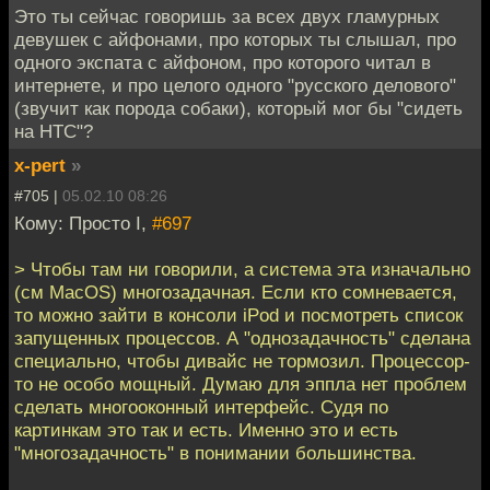
Это ты сейчас говоришь за всех двух гламурных
девушек с айфонами, про которых ты слышал, про
одного экспата с айфоном, про которого читал в
интернете, и про целого одного "русского делового"
(звучит как порода собаки), который мог бы "сидеть
на HTC"?
x-pert
»
#705 |
05.02.10 08:26
Кому: Просто I,
#697
> Чтобы там ни говорили, а система эта изначально
(см MacOS) многозадачная. Если кто сомневается,
то можно зайти в консоли iPod и посмотреть список
запущенных процессов. А "однозадачность" сделана
специально, чтобы дивайс не тормозил. Процессор-
то не особо мощный. Думаю для эппла нет проблем
сделать многооконный интерфейс. Судя по
картинкам это так и есть. Именно это и есть
"многозадачность" в понимании большинства.