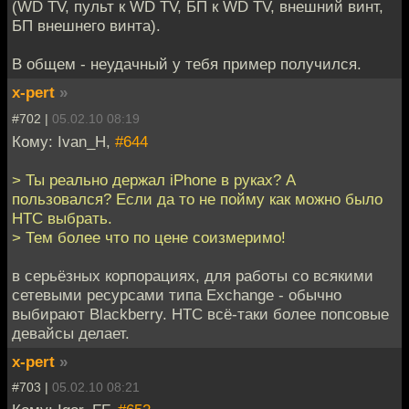
(WD TV, пульт к WD TV, БП к WD TV, внешний винт,
БП внешнего винта).
В общем - неудачный у тебя пример получился.
x-pert
»
#702 |
05.02.10 08:19
Кому: Ivan_H,
#644
> Ты реально держал iPhone в руках? А
пользовался? Если да то не пойму как можно было
HTC выбрать.
> Тем более что по цене соизмеримо!
в серьёзных корпорациях, для работы со всякими
сетевыми ресурсами типа Exchange - обычно
выбирают Blackberry. HTC всё-таки более попсовые
девайсы делает.
x-pert
»
#703 |
05.02.10 08:21