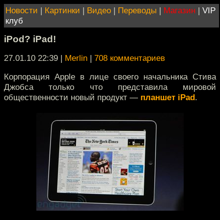
Новости
|
Картинки
|
Видео
|
Переводы
|
Магазин
|
VIP
клуб
iPod? iPad!
27.01.10 22:39
|
Merlin
|
708 комментариев
Корпорация Apple в лице своего начальника Стива
Джобса только что представила мировой
общественности новый продукт —
планшет iPad
.