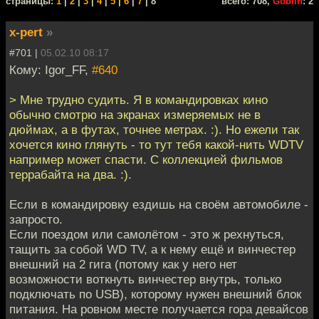
cтраницы:
1
|
2
|
3
|
4
|
5
|
6
|
7
| 8
всего: 708,
Goblin
: 2
x-pert
»
#701 |
05.02.10 08:17
Кому: Igor_FF,
#640
> Мне трудно судить. Я в командировках кино
обычно смотрю на экранах измеряемых не в
дюймах, а в футах, точнее метрах. :). Но ежели так
хочется кино глянуть - то тут тебя какой-нить WDTV
например может спасти. С коллекцией фильмов
террабайта на два. :).
Если в командировку ездишь на своём автомобиле -
запросто.
Если поездом или самолётом - это ж рехнуться,
тащить за собой WD TV, а к нему ещё и винчестер
внешний на 2 гига (потому как у него нет
возможности воткнуть винчестер внутрь, только
подключать по USB), которому нужен внешний блок
питания. На ровном месте получается гора девайсов