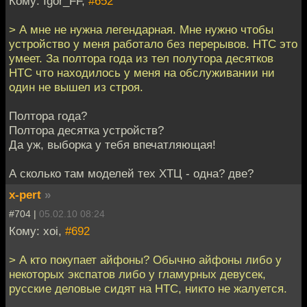
Кому: Igor_FF,
#652
> А мне не нужна легендарная. Мне нужно чтобы
устройство у меня работало без перерывов. HTC это
умеет. За полтора года из тел полутора десятков
HTC что находилось у меня на обслуживании ни
один не вышел из строя.
Полтора года?
Полтора десятка устройств?
Да уж, выборка у тебя впечатляющая!
А сколько там моделей тех ХТЦ - одна? две?
x-pert
»
#704 |
05.02.10 08:24
Кому: xoi,
#692
> А кто покупает айфоны? Обычно айфоны либо у
некоторых экспатов либо у гламурных девусек,
русские деловые сидят на HTC, никто не жалуется.