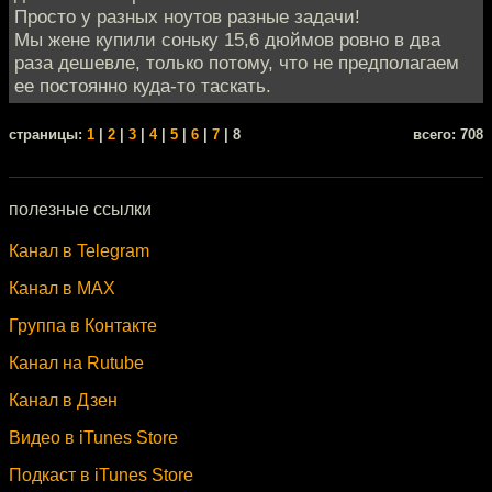
Просто у разных ноутов разные задачи!
Мы жене купили соньку 15,6 дюймов ровно в два
раза дешевле, только потому, что не предполагаем
ее постоянно куда-то таскать.
cтраницы:
1
|
2
|
3
|
4
|
5
|
6
|
7
| 8
всего: 708
полезные ссылки
Канал в Telegram
Канал в MAX
Группа в Контакте
Канал на Rutube
Канал в Дзен
Видео в iTunes Store
Подкаст в iTunes Store