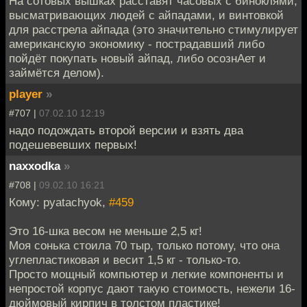
На сотовых вышках расставят часовых с биноклями,
высматривающих людей с айпадами, и винтовкой
для расстрела айпада (это значительно стимулирует
американскую экономику - пострадавший либо
пойдёт покупать новый айпад, либо осознАет и
займётся делом).
player
»
#707 |
07.02.10 12:19
надо подождать второй версии и взять два
подешевевших первых!
naxxodka
»
#708 |
09.02.10 16:21
Кому: pyatachyok,
#459
Это 16-шка весом не меньше 2,5 кг!
Моя сонька стоила 70 тыр, только потому, что она
углепластиковая и весит 1,5 кг - только-то.
Просто мощный компьютер и легкие компоненты и
непростой корпус дают такую стоимость, нежели 16-
дюймовый кирпич в толстом пластике!